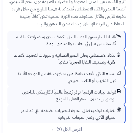
تتيح الكشف عن المدن المفقودة والحضارات القديمة دون الحفر التقليدي.
أنظمة الليدار والذكاء الاصطناعي تُعيد كتابة فهمنا للتاريخ من خلال قراءة
دقيقة للأرض والآثار المدفونة. هذه الثورة العلمية تفتح آفاقاً جديدة
للحفاظ على التراث الإنساني وحمايته من التدهور والنهب.
🛰️
تقنية الليدار تخترق الغطاء النباتي لكشف مدن وحضارات كاملة لم
تُكتشف من قبل في الغابات والمناطق الوعرة
🤖
الذكاء الاصطناعي يحلل الصور الفضائية والدرونات لتحديد الأنماط
الأثرية وتصنيف البقايا الحجرية تلقائياً
📐
المسح الثلاثي الأبعاد يحافظ على نماذج دقيقة من المواقع الأثرية
قبل التخريب أو التلف الطبيعي
💾
قواعد البيانات الرقمية توفر أرشيفاً عالمياً للآثار يمكن للباحثين
الوصول إليه دون السفر الفعلي للموقع
🌍
التقنيات الرقمية تقلل الحاجة للحفريات الضخمة التي قد تدمر
السياق الأثري وتضر الطبقات التاريخية
اعرض الكل (7) ←