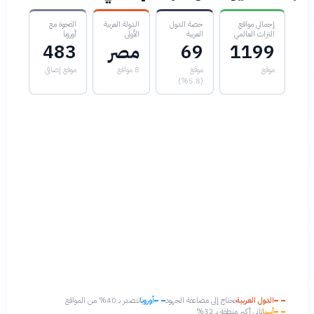
إجمالي مواقع
حصة الدول
الدولة العربية
الفجوة مع
التراث العالمي
العربية
الأولى
أوروبا
1199
69
مصر
483
موقع
موقع
8 مواقع
موقع إضافي
(5.8%)
الدول العربية
تحتاج إلى مضاعفة الجهود
أوروبا
تتصدر بـ 40% من المواقع
آسيا
ثاني أكبر منطقة بـ 32%