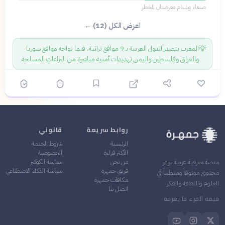
صنعاء وشبام معرضتان للخطر
اعرض الكل (12) ←
💡
المغرب يتصدر الدول العربية بـ 9 مواقع تراثية، فيما تواجه مواقع سوريا
والعراق وفلسطين واليمن تهديدات أمنية مباشرة من النزاعات المسلحة.
روابط سريعة
قانوني
الرئيسية
شروط الخدمة
الأكثر قراءة
الخصوصية
من نحن
سياسة الكوكيز
منصة معرفية عربية توفر
فريق جمهرة
سياسة الذكاء الاصطناعي
محتوى موثوقاً ومنظماً في
مكافآت جمهرة
العلوم والثقافة والفكر
اتصل بنا
قيمة المرء ما يعرفه