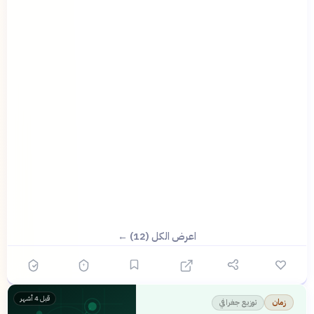
اعرض الكل (12) ←
قبل 4 أشهر
توزيع جغرافي
زمان