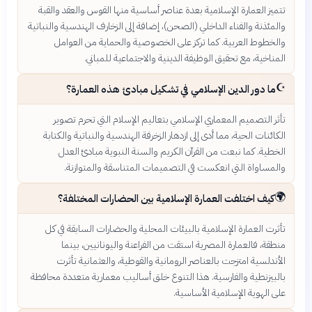
تتميز العمارة الإسلامية بعدة عناصر أساسية منها القوس والعقد والقبة
والمئذنة والفناء الداخلي (الصحن)، إضافة إلى الزخارف الهندسية والنباتية
والخطوط العربية. كما تركز على الخصوصية والحماية من العوامل
المناخية، مع تحقيق الوظيفة الدينية والاجتماعية للمباني.
☪️
ما دور الدين الإسلامي في تشكيل مبادئ هذه العمارة؟
تأثر التصميم المعماري الإسلامي بتعاليم الإسلام التي تحرم تصوير
الكائنات الحية، مما أدى إلى ازدهار الزخرفة الهندسية والنباتية والكتابة
الخطية. كما نبعت من القرآن الكريم والسنة النبوية مبادئ العدل
والمساواة التي انعكست في التصميمات المتناسقة والمتوازنة.
🌍
كيف اختلفت العمارة الإسلامية بين الحضارات المختلفة؟
تأثرت العمارة الإسلامية بالبيئات المحلية والحضارات السابقة في كل
منطقة، فالعمارة المصرية استقت من الفراعنة واليونانيين، بينما
الأندلسية امتزجت بالعناصر الرومانية والقوطية، والعثمانية تأثرت
بالبيزنطية والفارسية. هذا التنوع خلق أساليب معمارية متعددة محافظة
على الهوية الإسلامية الأساسية.