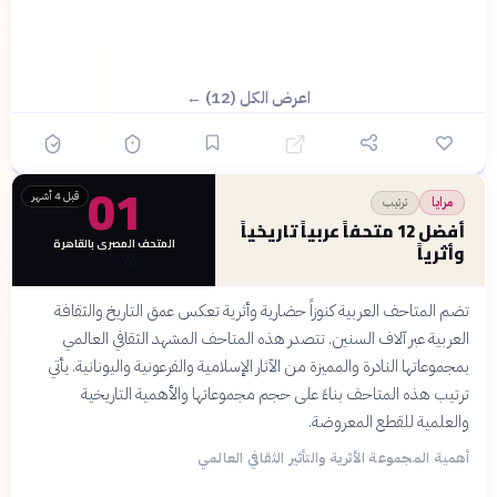
اعرض الكل (12) ←
01
قبل 4 أشهر
ترتيب
مرايا
أفضل 12 متحفاً عربياً تاريخياً
المتحف المصري بالقاهرة
وأثرياً
🥉
🥈
🥇
تضم المتاحف العربية كنوزاً حضارية وأثرية تعكس عمق التاريخ والثقافة
العربية عبر آلاف السنين. تتصدر هذه المتاحف المشهد الثقافي العالمي
بمجموعاتها النادرة والمميزة من الآثار الإسلامية والفرعونية واليونانية. يأتي
ترتيب هذه المتاحف بناءً على حجم مجموعاتها والأهمية التاريخية
والعلمية للقطع المعروضة.
أهمية المجموعة الأثرية والتأثير الثقافي العالمي