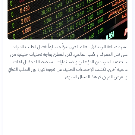
تشهد صناعة الترجمة في العالم العربي نموّاً متسارعاً بفضل الطلب المتزايد
على نقل المعارف والأدب العالمي. لكن القطاع يواجه تحديات حقيقية من
حيث عدد المترجمين المؤهلين والاستثمارات المخصصة له مقابل لغات
عالمية أخرى. تكشف الإحصاءات الحديثة عن فجوة كبيرة بين الطلب الثقافي
والعرض المهني في هذا المجال الحيوي.