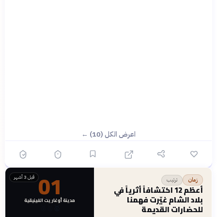
اعرض الكل (10) ←
01
قبل 3 أشهر
ترتيب
زمان
أعظم 12 اكتشافاً أثرياً في
بلاد الشام غيّرت فهمنا
مدينة أوغاريت الفينيقية
للحضارات القديمة
🥇
🥈
🥉