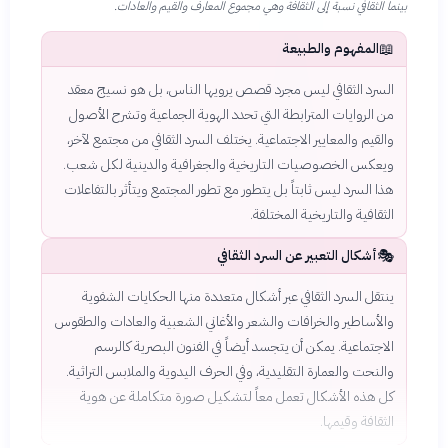
بينما الثقافي نسبة إلى الثقافة وهي مجموع المعارف والقيم والعادات.
📖
المفهوم والطبيعة
السرد الثقافي ليس مجرد قصص يرويها الناس، بل هو نسيج معقد
من الروايات المترابطة التي تحدد الهوية الجماعية وتشرح الأصول
والقيم والمعايير الاجتماعية. يختلف السرد الثقافي من مجتمع لآخر،
ويعكس الخصوصيات التاريخية والجغرافية والدينية لكل شعب.
هذا السرد ليس ثابتاً بل يتطور مع تطور المجتمع ويتأثر بالتفاعلات
الثقافية والتاريخية المختلفة.
🎭
أشكال التعبير عن السرد الثقافي
ينتقل السرد الثقافي عبر أشكال متعددة منها الحكايات الشفوية
والأساطير والخرافات والشعر والأغاني الشعبية والعادات والطقوس
الاجتماعية. يمكن أن يتجسد أيضاً في الفنون البصرية كالرسم
والنحت والعمارة التقليدية، وفي الحرف اليدوية والملابس التراثية.
كل هذه الأشكال تعمل معاً لتشكيل صورة متكاملة عن هوية
الثقافة وقيمها.