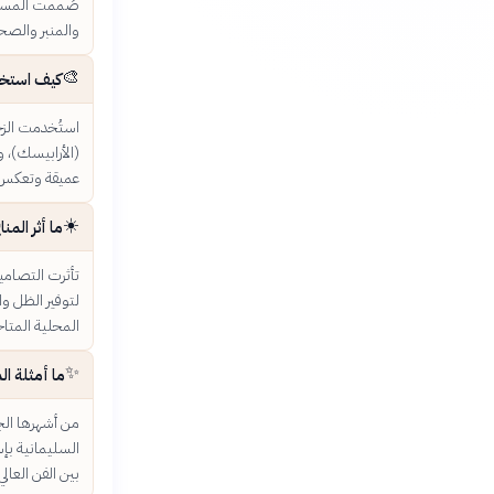
صُممت المساج
والمنبر والصحن
🎨
كيف استخدم
استُخدمت الزخا
(الأرابيسك)، 
عميقة وتعكس ب
☀️
ما أثر الم
تأثرت التصاميم
لتوفير الظل وا
المحلية المتا
✨
ما أمثلة الم
من أشهرها الج
السليمانية بإس
بين الفن العال