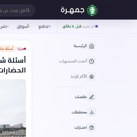
هل تبحث عن 
تدافع
أسواق
ناس
آخر تحديث
قبل 5 دقائق
الرئيسية
مرايا
أسئلة شا
›
أسئلة شا
أحدث المنشورات
الحضارات
الأكثر قراءة
خلاصات
مخططات
اختبارات