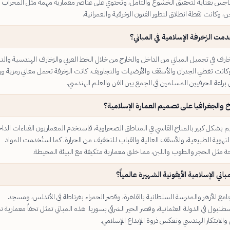
س بعناية لتحقيق الخشوع والتأمل، وتحتوي على عناصر معمارية مهمة مثل المحراب
، وكانت نقطة انطلاق لتطور الفنون الزخرفية والعمرانية.
ت الزخرفة الإسلامية في المباني؟
رف في تجميل المباني من الداخل والخارج من خلال الخط العربي والزخارف الهندسية والنب
وكانت تغطي الجدران والأسقف والأرضيات والتجاويف. كانت الزخرفة تحمل معاني رمزية ور
راعة الحرفيين المسلمين في الجمع بين الفن والعلم الهندسي.
ناخ والجغرافيا على تصميم العمارة الإسلامية؟
 بشكل كبير بالمناخ القاسي في المناطق الصحراوية، فاستخدم المعماريون الفناءات الداخ
لتهوية الطبيعية، والأسقف العالية والقباب للتخفيف من الحرارة. كما استُخدمت المواد
حة مثل الحجر والطوب واللبن، مما خلق معمارية متكيفة مع البيئة المحيطة.
باني الإسلامية الأيقونية الشهيرة عالمياً؟
امع الأزهر والمدرسة السلطانية بالقاهرة، وقصر الحمراء بغرناطة في الأندلس، ومسجد
طنبول في الدولة العثمانية، وقصر الحير الشرقي بسوريا. هذه المباني تمثل تحفاً معمارية 
ي والابتكار الهندسي وتعكس ذروة الإبداع الإسلامي.