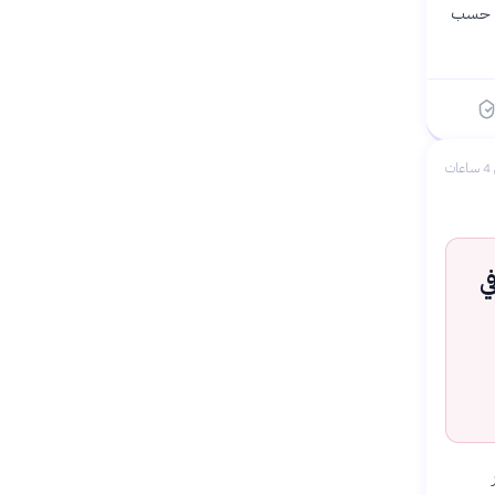
خرى، حسب
ات
ي