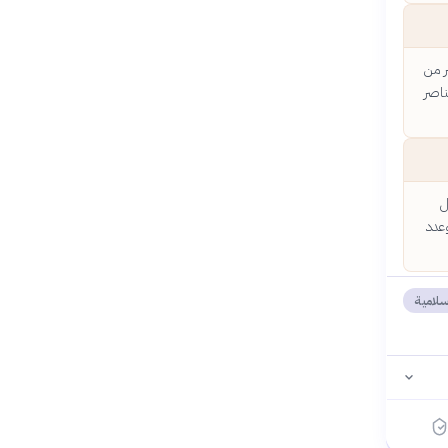
ر من
ناصر
ل
وعدد
سلامية