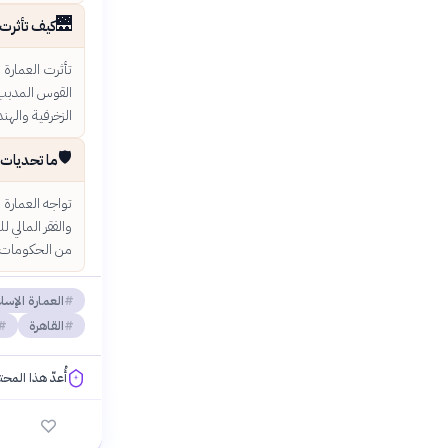
🌉
كيف تأثرت ا
تأثرت العمارة
القوس المدبب و
الزخرفية والهن
🛡️
ما تحديات ح
تواجه العمارة 
والفقر المالي 
من الحكومات و
العمارة الإسل
القاهرة
أُعدّ هذا المح