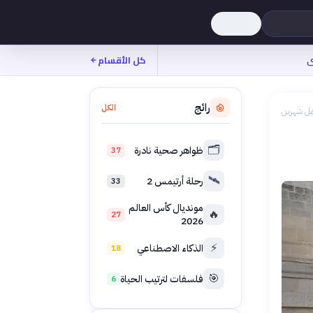
ى
كل الأقسام
رائج
الكل
بل شهرين
🗂️
ظواهر صحية نادرة
37
🛰️
رحلة أرتيمس 2
33
مونديال كأس العالم
🔥
27
2026
⚡
الذكاء الاصطناعي
18
🎯
فلسفات لترتيب الحياة
6