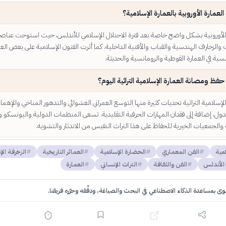
لعمارة الأوروبية بالعمارة الإسلامية؟
 الأوروبية بشكل واضح خاصة بعد فترة الاحتلال الإسلامي للأندلس، حيث استوحت عناص
الزخارف الهندسية والقباب والأفنية الداخلية. كما أثرت الفنون الإسلامية على بعض الع
دسية في العمارة القوطية والرومانسية والحديثة.
فظ ومصانة العمارة الإسلامية التراثية اليوم؟
الإسلامية التراثية تحديات كثيرة منها التوسع العمراني العشوائي والتدهور المناخي والإهما
للدول، إضافة إلى فقدان المهارات الحرفية التقليدية. تسعى المنظمات الدولية واليونسكو 
الجمعيات الخيرية للحفاظ على هذا التراث النفيس من الاندثار والتشويه.
امية
الفن المعماري
الحضارة الإسلامية
العمائر التاريخية
الزخرفة الإ
الأندلس
الفن والثقافة
التراث الإنساني
العمارة
توى بمساعدة الذكاء الاصطناعي في البحث والصياغة، ودقّقه وحرّره فريقنا.