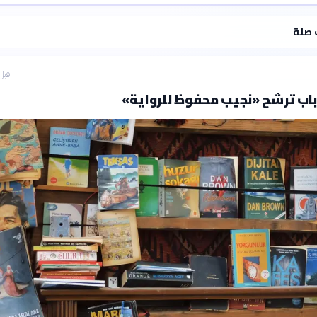
·
سياسة الذكاء الاصطناعي
 صلة
قبل 45 دق
باب ترشح «نجيب محفوظ للرواية»