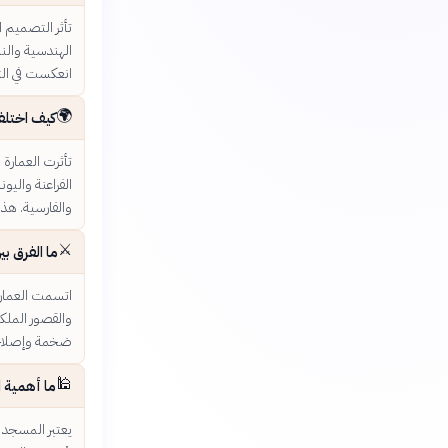
تأثر التصميم ا
الهندسية والنب
انعكست في الت
🌍
كيف اختلفت
تأثرت العمارة
الفراعنة واليون
والفارسية. هذ
⚔️
ما الفرق بي
اتسمت العمارة 
والقصور الملكي
ضخمة وإصلاحات
🕌
ما أهمية ا
يعتبر المسجد ا