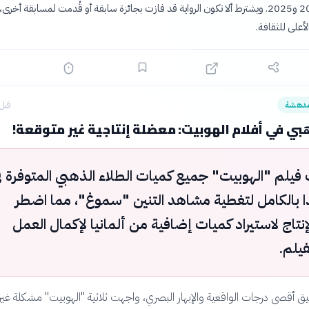
خلال عامي 2024 و2025. ويشترط ألا تكون الرواية قد فازت بجائزة سابقة أو قُدمت لمسابقة أ
أعلى للثقافة.
مدهشة
قبل 4 ساع
هبي في أفلام الهوبيت: معضلة إنتاجية غير متوقعة!
فيلم "الهوبيت" جميع كميات الطلاء الذهبي المتوفرة ف
دا بالكامل لتغطية مشاهد التنين "سموغ"، مما اضطر
نتاج لاستيراد كميات إضافية من ألمانيا لإكمال العمل
فيلم.
ق أقصى درجات الواقعية والإبهار البصري، واجهت ثلاثية "الهوبيت" مشكلة غير