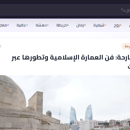
شيء؟
روح
شيفرة
زمان
خريطة
دهشة
عافية
معن
رحة
ق
رحة: فن العمارة الإسلامية وتطورها عبر