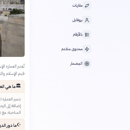
مقارنات
بروفايل
بالأرقام
محتوى متقدم
المِضمار
تُعتبر العمارة 
قيم الإسلام والت
🏛️
ما هي العن
تتميز العمارة 
إضافة إلى الزخ
المناخية، مع ت
☪️
ما دور الد