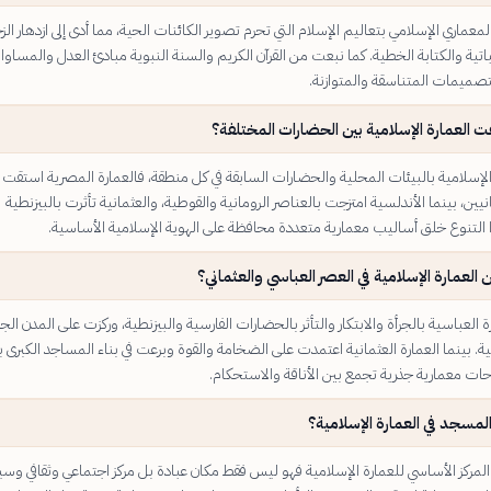
لمعماري الإسلامي بتعاليم الإسلام التي تحرم تصوير الكائنات الحية، مما أدى إلى ازدهار الز
اتية والكتابة الخطية. كما نبعت من القرآن الكريم والسنة النبوية مبادئ العدل والمساواة
صميمات المتناسقة والمتوازنة.
 العمارة الإسلامية بين الحضارات المختلفة؟
 الإسلامية بالبيئات المحلية والحضارات السابقة في كل منطقة، فالعمارة المصرية استقت
انيين، بينما الأندلسية امتزجت بالعناصر الرومانية والقوطية، والعثمانية تأثرت بالبيزنطية
ا التنوع خلق أساليب معمارية متعددة محافظة على الهوية الإسلامية الأساسية.
ن العمارة الإسلامية في العصر العباسي والعثماني؟
العباسية بالجرأة والابتكار والتأثر بالحضارات الفارسية والبيزنطية، وركزت على المدن الج
ة. بينما العمارة العثمانية اعتمدت على الضخامة والقوة وبرعت في بناء المساجد الكبرى 
 معمارية جذرية تجمع بين الأناقة والاستحكام.
لمسجد في العمارة الإسلامية؟
لمركز الأساسي للعمارة الإسلامية فهو ليس فقط مكان عبادة بل مركز اجتماعي وثقافي وسي