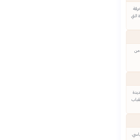
خرفة
 التي
 من
ديدة
بقباب
اسي.