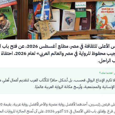
أعلن المجلس الأعلى للثقافة في مصر، مطلع أغسطس 026
لمسابقة «نجيب محفوظ للرواية في مصر والعالم العربي» لعام 2026، احتفاءً
 الراحل.
ر اهتمامك؟
ا تكرم الإبداع الروائي فحسب، بل تُشكل حافزًا للكُتّاب العرب لتقديم أعمال تُعلي 
لإنسانية والمجتمعية، وتُرسخ مكانة الرواية العربية عالميًا.
وتتوزع الجائزة على فر
جنيه مصري لكل فرع. ويُغلق باب تلقي الأعمال في 15 أكتوبر 2026، على أن تُمنح الجائزة ل