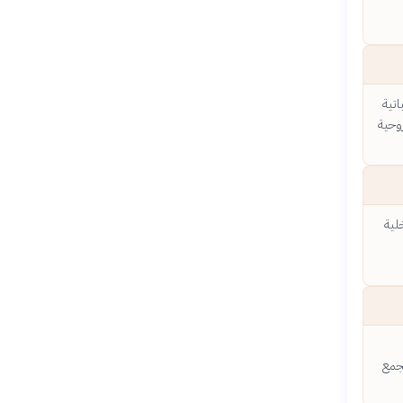
اتية
وحية
لية
تجمع