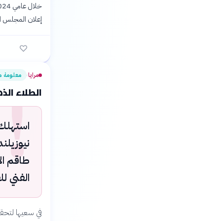
إعلان المجلس ال
مرايا
!
معلومة 
›
الطلاء الذ
استهلك 
نيوزيلن
طاقم الإ
الفني لل
في سعيها لتحقي