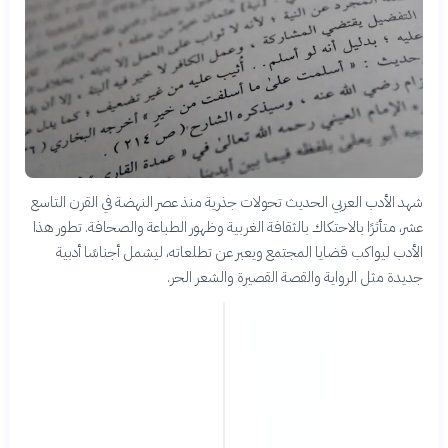
شهد الأدب العربي الحديث تحولات جذرية منذ عصر النهضة في القرن التاسع
عشر، متأثرًا بالاحتكاك بالثقافة الغربية وظهور الطباعة والصحافة. تطور هذا
الأدب ليواكب قضايا المجتمع ويعبر عن تطلعاته، ليشمل أجناسًا أدبية
جديدة مثل الرواية والقصة القصيرة والشعر الحر.