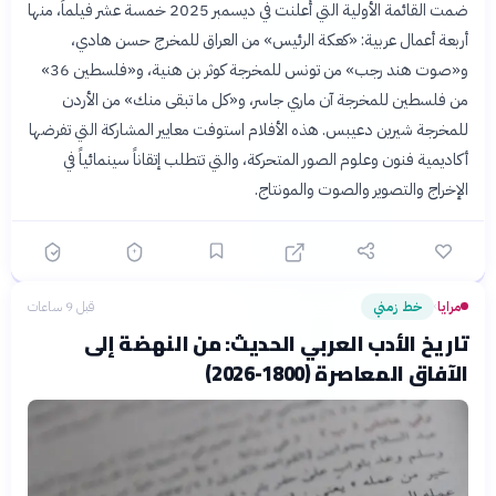
ضمت القائمة الأولية التي أُعلنت في ديسمبر 2025 خمسة عشر فيلماً، منها
أربعة أعمال عربية: «كعكة الرئيس» من العراق للمخرج حسن هادي،
و«صوت هند رجب» من تونس للمخرجة كوثر بن هنية، و«فلسطين 36»
من فلسطين للمخرجة آن ماري جاسر، و«كل ما تبقى منك» من الأردن
للمخرجة شيرين دعيبس. هذه الأفلام استوفت معايير المشاركة التي تفرضها
أكاديمية فنون وعلوم الصور المتحركة، والتي تتطلب إتقاناً سينمائياً في
الإخراج والتصوير والصوت والمونتاج.
مرايا
خط زمني
قبل 9 ساعات
›
تاريخ الأدب العربي الحديث: من النهضة إلى
الآفاق المعاصرة (1800-2026)