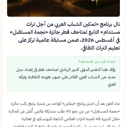
نال برنامج «تمكين الشباب العربي من أجل تراث
مستدام» التابع لمتاحف قطر جائزة «نجمة المستقبل»
في أغسطس 2026، ضمن مسابقة عالمية تركز على
تعليم التراث الثقافي.
لماذا قد يثير اهتمامك؟
●
يؤكد هذا التقدير الدولي الدور الريادي لمتاحف قطر في إعداد جيل
جديد من الشباب العربي القادر على صون هويته الثقافية وتراثه
الغني.
جاء الفوز بعد أن اختير برنامج «تمكين» كواحد من عشرة برامج نالت جائزة
«نجمة المستقبل» من بين نحو 90 طلب مشاركة عالمي. أُعلن عن الجائزة
خلال الدورة 48 للجنة التراث العالمي التابعة لليونسكو، في فعالية
استضافتها مدينة بوسان بكوريا الجنوبية. يقود البرنامج الدكتورة فاطمة