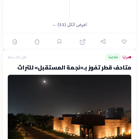
اعرض الكل (11) ←
مرايا
خلاصة
قبل 22 ساعة
›
متاحف قطر تفوز بـ«نجمة المستقبل» للتراث