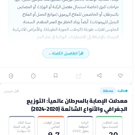
جراحات كبرى (خاصة استبدال مفصل الركبة أو الورك)، أو المصابين
بالسرطان، أو الخاضعين للعلاج الهرموني (موانع الحمل أو العلاج
البديل للهرمونات). أيضاً يزداد الخطر مع العمر المتقدم، السمنة،
الجلوس لفترات طويلة (الرحلات الجوية الطويلة)، والأمراض الالتهابية
المزمنة، بالإضافة إلى الاضطرابات الوراثية في تخثر الدم.
اقرأ التفاصيل الكاملة
←
عافية
مخطط
قبل شهرين
›
معدلات الإصابة بالسرطان عالمياً: التوزيع
الجغرافي والأنواع الشائعة (2020-2024)
عدد الحالات
الزيادة
معدل الوفيات
نسبة البقاء
الجديدة سنوياً
المتوقعة
العالمي
على قيد الحياة
بحلول 2050
(5 سنوات)
9.7
20