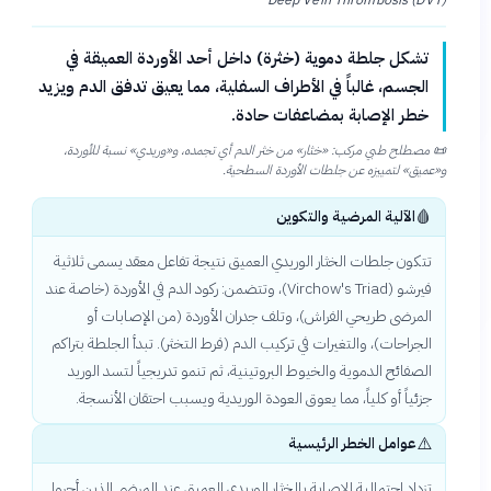
تشكل جلطة دموية (خثرة) داخل أحد الأوردة العميقة في
الجسم، غالباً في الأطراف السفلية، مما يعيق تدفق الدم ويزيد
خطر الإصابة بمضاعفات حادة.
📜
مصطلح طبي مركب: «خثار» من خثر الدم أي تجمده، و«وريدي» نسبة للأوردة،
و«عميق» لتمييزه عن جلطات الأوردة السطحية.
🩸
الآلية المرضية والتكوين
تتكون جلطات الخثار الوريدي العميق نتيجة تفاعل معقد يسمى ثلاثية
فيرشو (Virchow's Triad)، وتتضمن: ركود الدم في الأوردة (خاصة عند
المرضى طريحي الفراش)، وتلف جدران الأوردة (من الإصابات أو
الجراحات)، والتغيرات في تركيب الدم (فرط التخثر). تبدأ الجلطة بتراكم
الصفائح الدموية والخيوط البروتينية، ثم تنمو تدريجياً لتسد الوريد
جزئياً أو كلياً، مما يعوق العودة الوريدية ويسبب احتقان الأنسجة.
⚠️
عوامل الخطر الرئيسية
تزداد احتمالية الإصابة بالخثار الوريدي العميق عند المرضى الذين أجروا