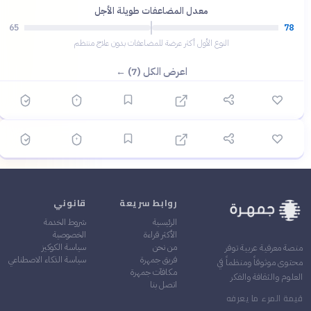
معدل المضاعفات طويلة الأجل
؟
65
78
النوع الأول أكثر عرضة للمضاعفات بدون علاج منتظم
اعرض الكل (7) ←
🟡 متوسط
🎯
6
سؤال
ابدأ ←
اختيار متعدد
عافية
قبل 4 أشهر
أمراض القلب والأوعية الدموية: الوقاية والعلاج المعاصر
روابط سريعة
قانوني
الرئيسية
شروط الخدمة
الأكثر قراءة
الخصوصية
من نحن
سياسة الكوكيز
منصة معرفية عربية توفر
فريق جمهرة
سياسة الذكاء الاصطناعي
محتوى موثوقاً ومنظماً في
مكافآت جمهرة
العلوم والثقافة والفكر
اتصل بنا
قيمة المرء ما يعرفه