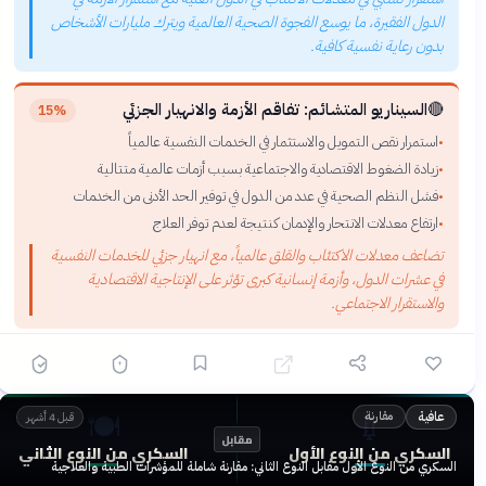
الدول الفقيرة، ما يوسع الفجوة الصحية العالمية ويترك مليارات الأشخاص
بدون رعاية نفسية كافية.
🔴
السيناريو المتشائم: تفاقم الأزمة والانهيار الجزئي
15%
استمرار نقص التمويل والاستثمار في الخدمات النفسية عالمياً
•
زيادة الضغوط الاقتصادية والاجتماعية بسبب أزمات عالمية متتالية
•
فشل النظم الصحية في عدد من الدول في توفير الحد الأدنى من الخدمات
•
ارتفاع معدلات الانتحار والإدمان كنتيجة لعدم توفر العلاج
•
تضاعف معدلات الاكتئاب والقلق عالمياً، مع انهيار جزئي للخدمات النفسية
في عشرات الدول، وأزمة إنسانية كبرى تؤثر على الإنتاجية الاقتصادية
والاستقرار الاجتماعي.
🍽️
💉
مقارنة
عافية
قبل 4 أشهر
مقابل
السكري من النوع الأول
السكري من النوع الثاني
السكري من النوع الأول مقابل النوع الثاني: مقارنة شاملة للمؤشرات الطبية والعلاجية