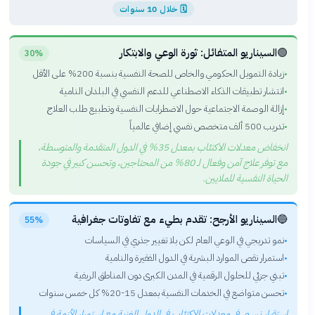
🗓
خلال 10 سنوات
🟢
السيناريو المتفائل: ثورة الوعي والابتكار
30%
زيادة التمويل الحكومي والخاص للصحة النفسية بنسبة 200% على الأقل
•
انتشار تطبيقات الذكاء الاصطناعي للدعم النفسي في البلدان النامية
•
إزالة الوصمة الاجتماعية حول الاضطرابات النفسية وتطبيع طلب العلاج
•
تدريب 500 ألف متخصص نفسي إضافي عالمياً
•
انخفاض معدلات الاكتئاب بمعدل 35% في الدول المتقدمة والمتوسطة،
مع توفر علاج آمن وفعال لـ 80% من المحتاجين، وتحسن كبير في جودة
الحياة النفسية للملايين.
🔵
السيناريو الأرجح: تقدم بطيء مع تفاوتات جغرافية
55%
نمو تدريجي في الوعي العام لكن بلا تغيير جذري في السياسات
•
استمرار نقص الموارد البشرية في الدول الفقيرة والنامية
•
تبني جزئي للحلول الرقمية في المدن الكبرى دون المناطق الريفية
•
تحسن متواضع في الخدمات النفسية بمعدل 15-20% كل خمس سنوات
•
استقرار نسبي في معدلات الاكتئاب في الدول الغنية مع استمرار الأزمة في