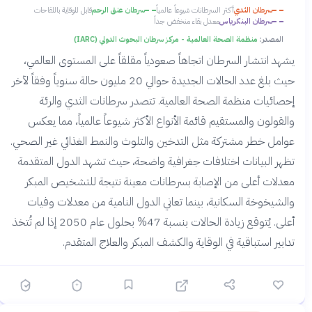
سرطان الثدي
أكثر السرطانات شيوعاً عالمياً
سرطان عنق الرحم
قابل للوقاية باللقاحات
سرطان البنكرياس
معدل بقاء منخفض جداً
المصدر:
منظمة الصحة العالمية - مركز سرطان البحوث الدولي (IARC)
يشهد انتشار السرطان اتجاهاً صعودياً مقلقاً على المستوى العالمي،
حيث بلغ عدد الحالات الجديدة حوالي 20 مليون حالة سنوياً وفقاً لآخر
إحصائيات منظمة الصحة العالمية. تتصدر سرطانات الثدي والرئة
والقولون والمستقيم قائمة الأنواع الأكثر شيوعاً عالمياً، مما يعكس
عوامل خطر مشتركة مثل التدخين والتلوث والنمط الغذائي غير الصحي.
تظهر البيانات اختلافات جغرافية واضحة، حيث تشهد الدول المتقدمة
معدلات أعلى من الإصابة بسرطانات معينة نتيجة للتشخيص المبكر
والشيخوخة السكانية، بينما تعاني الدول النامية من معدلات وفيات
أعلى. يُتوقع زيادة الحالات بنسبة 47% بحلول عام 2050 إذا لم تُتخذ
تدابير استباقية في الوقاية والكشف المبكر والعلاج المتقدم.