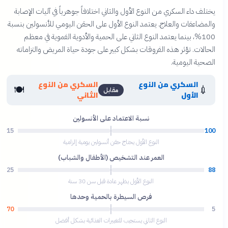
يختلف داء السكري من النوع الأول والثاني اختلافاً جوهرياً في آليات الإصابة
والمضاعفات والعلاج. يعتمد النوع الأول على الحقن اليومي للأنسولين بنسبة
100%، بينما يعتمد النوع الثاني على الحمية والأدوية الفموية في معظم
الحالات. تؤثر هذه الفروقات بشكل كبير على جودة حياة المريض والتزاماته
الصحية اليومية.
السكري من النوع
السكري من النوع
🍽️
💉
مقابل
الأول
الثاني
نسبة الاعتماد على الأنسولين
15
100
النوع الأول يحتاج حقن أنسولين يومية إلزامية
العمر عند التشخيص (الأطفال والشباب)
25
88
النوع الأول يظهر عادة قبل سن 30 سنة
فرص السيطرة بالحمية وحدها
70
5
النوع الثاني يستجيب للتغييرات الغذائية بشكل أفضل