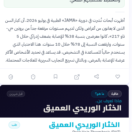
والتخطيط لمستقبلهم الصحي.
أظهرت أبحاث نُشرت في دورية «JAMA» الطبية في يوليو 2026، أن كبار السن
الذين لا يعانون من أعراض ولكن لديهم مستويات مرتفعة جداً من بروتين «بي-
تاو 217»، كانوا معرضين بنسبة 38% للإصابة بضعف إدراكي خلال 5
سنوات، وارتفعت النسبة إلى 78% خلال 10 سنوات. هذا الاختبار، الذي
يستخدم حالياً للمساعدة في التشخيص، قد يساعد في تحديد الأشخاص الأكثر
عرضة للإصابة بالمرض، وبالتالي تسريع التجارب السريرية للعلاجات المحتملة.
عافية
ما هو؟
قبل شهرين
ماذا تعرف عن..
الخثار الوريدي العميق
الخثار الوريدي العميق
طب
Deep Vein Thrombosis (DVT)