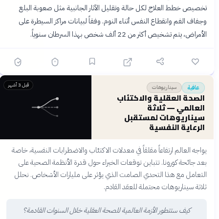
تخصيص خطط العلاج لكل حالة وتقليل الآثار الجانبية مثل صعوبة البلع
وجفاف الفم وانقطاع النفس أثناء النوم. وفقاً لبيانات مراكز السيطرة على
الأمراض، يتم تشخيص أكثر من 22 ألف شخص بهذا السرطان سنوياً.
قبل 3 أشهر
سيناريوهات
عافية
الصحة العقلية والاكتئاب
العالمي — ثلاثة
سيناريوهات لمستقبل
الرعاية النفسية
يواجه العالم ارتفاعاً مقلقاً في معدلات الاكتئاب والاضطرابات النفسية، خاصة
بعد جائحة كورونا. تتباين توقعات الخبراء حول قدرة الأنظمة الصحية على
التعامل مع هذا التحدي الصامت الذي يؤثر على مليارات الأشخاص. نحلل
ثلاثة سيناريوهات محتملة للعقد القادم.
كيف ستتطور الأزمة العالمية للصحة العقلية خلال السنوات القادمة؟