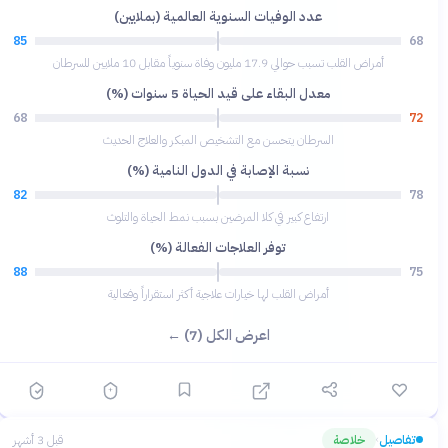
عدد الوفيات السنوية العالمية (بملايين)
85
68
أمراض القلب تسبب حوالي 17.9 مليون وفاة سنوياً مقابل 10 ملايين للسرطان
معدل البقاء على قيد الحياة 5 سنوات (%)
68
72
السرطان يتحسن مع التشخيص المبكر والعلاج الحديث
نسبة الإصابة في الدول النامية (%)
82
78
ارتفاع كبير في كلا المرضين بسبب نمط الحياة والتلوث
توفر العلاجات الفعالة (%)
88
75
أمراض القلب لها خيارات علاجية أكثر استقراراً وفعالية
اعرض الكل (7) ←
تفاصيل
خلاصة
قبل 3 أشهر
›