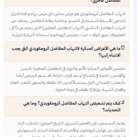
المفاصل الأخرى؟
التهاب المفاصل الروماتويدي هو مرض مناعي ذاتي مزمن يهاجم فيه الجهاز
المناعي الأنسجة السليمة في الجسم، وخاصة بطانة المفاصل. يختلف عن
التهاب المفاصل التنكسي (التهاب المفاصل العظمي) الذي ينجم عن تآكل
الغضروف بمرور الوقت، حيث يتضمن الروماتويد استجابة التهابية جهازية.
⏰
ما هي الأعراض المبكرة لالتهاب المفاصل الروماتويدي التي يجب
الانتباه إليها؟
تتضمن الأعراض المبكرة الألم والتورم في المفاصل الصغيرة باليدين
والقدمين، خاصة في الصباح أو بعد فترات الراحة. قد يشعر المريض أيضًا
بالتصلب الصباحي الذي يستمر لأكثر من 30 دقيقة، والشعور بالتعب العام،
وفقدان الشهية، وارتفاع طفيف في درجة الحرارة.
🔬
كيف يتم تشخيص التهاب المفاصل الروماتويدي؟ وما هي
التحديات؟
يعتمد التشخيص على الفحص السريري، التاريخ المرضي، اختبارات الدم
للكشف عن عوامل الروماتويد والأجسام المضادة للببتيد السيتروليني