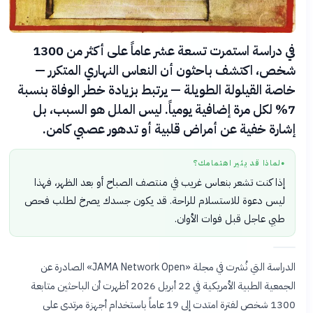
في دراسة استمرت تسعة عشر عاماً على أكثر من 1300
شخص، اكتشف باحثون أن النعاس النهاري المتكرر —
خاصة القيلولة الطويلة — يرتبط بزيادة خطر الوفاة بنسبة
7% لكل مرة إضافية يومياً. ليس الملل هو السبب، بل
إشارة خفية عن أمراض قلبية أو تدهور عصبي كامن.
لماذا قد يثير اهتمامك؟
●
إذا كنت تشعر بنعاس غريب في منتصف الصباح أو بعد الظهر، فهذا
ليس دعوة للاستسلام للراحة. قد يكون جسدك يصرخ لطلب فحص
طبي عاجل قبل فوات الأوان.
الدراسة التي نُشرت في مجلة «JAMA Network Open» الصادرة عن
الجمعية الطبية الأمريكية في 22 أبريل 2026 أظهرت أن الباحثين متابعة
1300 شخص لفترة امتدت إلى 19 عاماً باستخدام أجهزة مرتدى على