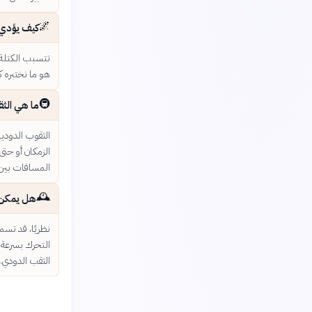
🌌
كيف يؤدي و
تتسبب الكتلة و
هو ما نختبره 
🚇
ما هي الثق
الثقوب الدودية
الزمكان أو حتى
المسافات بين 
🕰️
هل يمكن ل
نظريًا، قد تسم
التحرك بسرعة ن
الثقب الدودي.