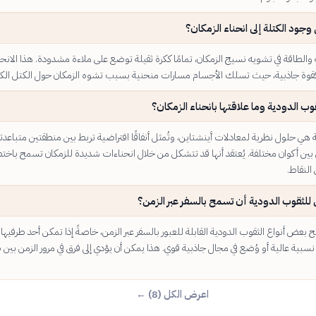
جود الكتلة إلى انحناء الزمكان؟
الطاقة في تشويه نسيج الزمكان، تمامًا ككرة ثقيلة توضع على ملاءة مشدودة. هذا الانحن
كقوة جاذبية، حيث تسلك الأجسام مسارات منحنية بسبب تشوه الزمكان حول الكتل الكبي
وب الدودية وما علاقتها بانحناء الزمكان؟
 هي حلول نظرية لمعادلات أينشتاين، وتُمثل أنفاقًا افتراضية تربط بين منطقتين متباعدتي
 بين أكوان مختلفة. يُعتقد أنها قد تتشكل من خلال انحناءات شديدة للزمكان تسمح باختص
النقاط.
لثقوب الدودية أن تسمح بالسفر عبر الزمن؟
ح بعض أنواع الثقوب الدودية القابلة للعبور بالسفر عبر الزمن، خاصةً إذا تمكن أحد طرفيها
سبية عالية أو وُضع في مجال جاذبية قوي. هذا يمكن أن يؤدي إلى فرق في مرور الزمن بين 
اعرض الكل (8) ←