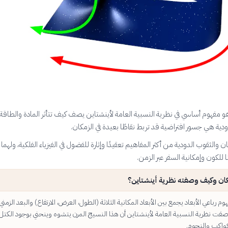
هو مفهوم أساسي في نظرية النسبية العامة لأينشتاين يصف كيف تتأثر المادة والطاقة 
ودية هي جسور افتراضية قد تربط نقاطًا بعيدة في الزمكان.
ان والثقوب الدودية من أكثر المفاهيم تعقيدًا وإثارة للفضول في الفيزياء الفلكية، ولهما
للكون وإمكانية السفر عبر الزمن.
كان وكيف وصفته نظرية أينشتاين؟
م رباعي الأبعاد يجمع بين الأبعاد المكانية الثلاثة (الطول، العرض، الارتفاع) والبعد الزمني 
فت نظرية النسبية العامة لأينشتاين أن هذا النسيج المرن يتشوه وينحني بوجود الكتل
كواكب والنجوم.