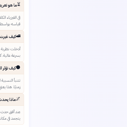
⏳
ما هو تعريف
في الفيزياء ا
قياسه بواسطة 
🚄
كيف غيرت 
أدخلت نظرية ا
بسرعة عالية. 
⚫
كيف تؤثر ا
تتنبأ النسبية 
زمنيًا. هذا يع
🌌
ماذا يحدث
عند أفق حدث ال
يتجمد في مكان