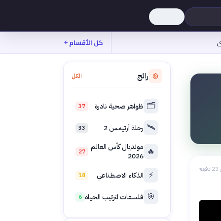
ى
كل الأقسام
رائج
الكل
🗂️
ظواهر صحية نادرة
37
🛰️
رحلة أرتيمس 2
33
مونديال كأس العالم
🔥
27
2026
يقة
⚡
الذكاء الاصطناعي
18
🎯
فلسفات لترتيب الحياة
6