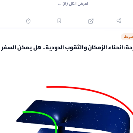
اعرض الكل (8) ←
شارحة
ق
ة: انحناء الزمكان والثقوب الدودية.. هل يمكن السفر ع