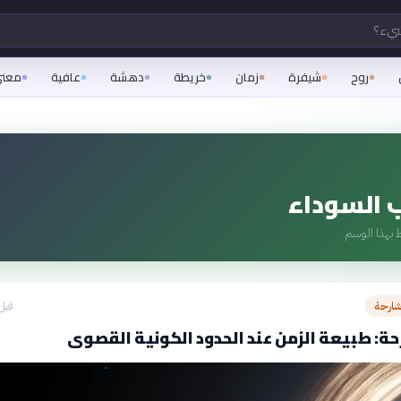
شيء؟
روح
شيفرة
زمان
خريطة
دهشة
عافية
معن
 السوداء
 بهذا الوسم
شارحة
قبل 23 دق
ة: طبيعة الزمن عند الحدود الكونية القصوى