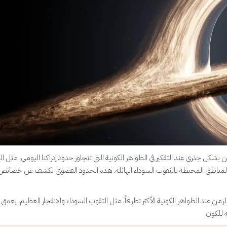
ن بشكل جذري عند التفكير في الظواهر الكونية التي تتجاوز حدود إدراكنا اليومي، مثل 
 المناطق المحيطة بالثقوب السوداء الهائلة. هذه الحدود القصوى تكشف عن خصائص 
من عند الظواهر الكونية الأكثر تطرفاً، مثل الثقوب السوداء والانفجار العظيم، يعمق إد
ة للكون.