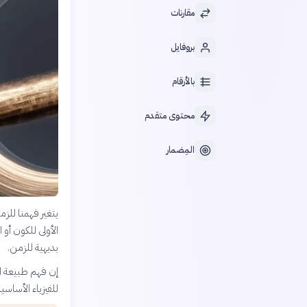
مقارنات
بروفايل
بالأرقام
محتوى متقدم
المِضمار
يتغير فهمنا للزم
الأولى للكون أو
بديهية للزمن.
إن فهم طبيعة الز
للفيزياء الأساسي