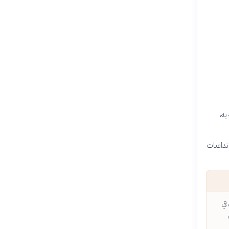
به،
 تداعيات
في