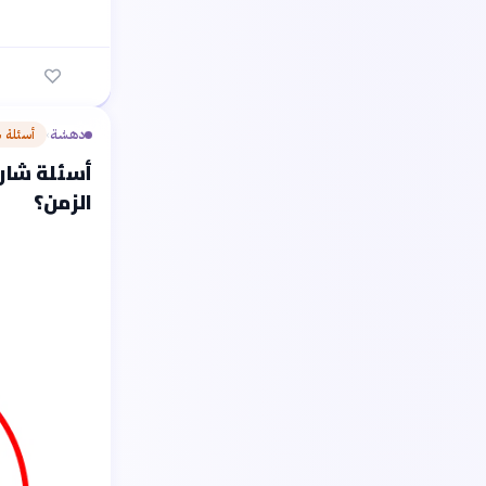
دهشة
أسئلة 
›
أسئلة شارح
الزمن؟