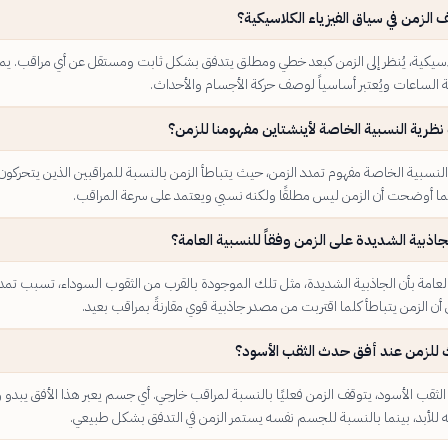
 الزمن في سياق الفيزياء الكلاسيكية؟
لكلاسيكية، يُنظر إلى الزمن كبعد خطي ومطلق يتدفق بشكل ثابت ومستقل عن أي مراقب. ي
الساعات ويُعتبر أساسياً لوصف حركة الأجسام والأحداث.
نظرية النسبية الخاصة لأينشتاين مفهومنا للزمن؟
لنسبية الخاصة مفهوم تمدد الزمن، حيث يتباطأ الزمن بالنسبة للمراقبين الذين يتحركون
كما أوضحت أن الزمن ليس مطلقًا ولكنه نسبي ويعتمد على سرعة المراقب.
لجاذبية الشديدة على الزمن وفقاً للنسبية العامة؟
العامة بأن الجاذبية الشديدة، مثل تلك الموجودة بالقرب من الثقوب السوداء، تسبب تمدد
ني أن الزمن يتباطأ كلما اقتربت من مصدر جاذبية قوي مقارنةً بمراقب بعيد.
 للزمن عند أفق حدث الثقب الأسود؟
ثقب الأسود، يتوقف الزمن فعليًا بالنسبة لمراقب خارجي. أي جسم يعبر هذا الأفق يبدو و
ه للأبد، بينما بالنسبة للجسم نفسه يستمر الزمن في التدفق بشكل طبيعي.