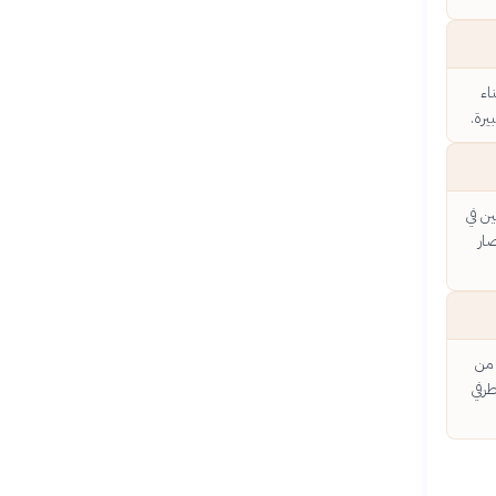
اء
رة.
ن في
ار
 من
طرفي