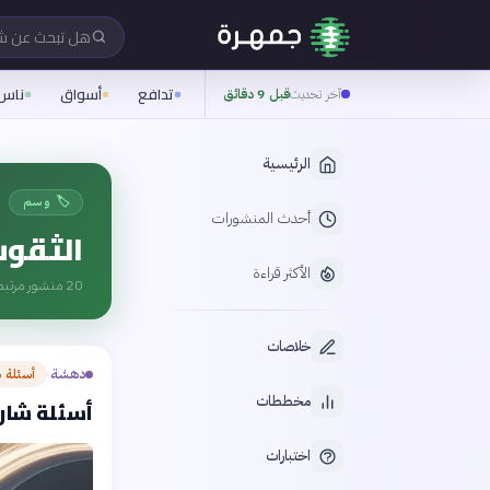
هل تبحث عن 
تدافع
أسواق
ناس
آخر تحديث
قبل 9 دقائق
الرئيسية
🏷️ وسم
أحدث المنشورات
الثقوب
الأكثر قراءة
20
منشور مرتبط
خلاصات
دهشة
أسئلة 
›
مخططات
أسئلة شارح
اختبارات