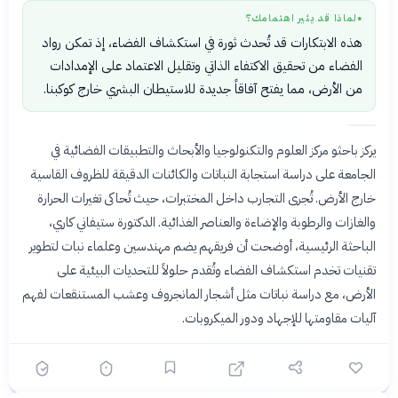
لماذا قد يثير اهتمامك؟
●
هذه الابتكارات قد تُحدث ثورة في استكشاف الفضاء، إذ تمكن رواد
الفضاء من تحقيق الاكتفاء الذاتي وتقليل الاعتماد على الإمدادات
من الأرض، مما يفتح آفاقاً جديدة للاستيطان البشري خارج كوكبنا.
يركز باحثو مركز العلوم والتكنولوجيا والأبحاث والتطبيقات الفضائية في
الجامعة على دراسة استجابة النباتات والكائنات الدقيقة للظروف القاسية
خارج الأرض. تُجرى التجارب داخل المختبرات، حيث تُحاكى تغيرات الحرارة
والغازات والرطوبة والإضاءة والعناصر الغذائية. الدكتورة ستيفاني كاري،
الباحثة الرئيسية، أوضحت أن فريقهم يضم مهندسين وعلماء نبات لتطوير
تقنيات تخدم استكشاف الفضاء وتُقدم حلولاً للتحديات البيئية على
الأرض، مع دراسة نباتات مثل أشجار المانجروف وعشب المستنقعات لفهم
آليات مقاومتها للإجهاد ودور الميكروبات.