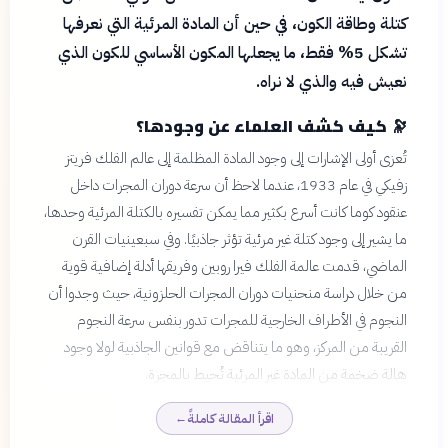
كتلة وطاقة الكون، في حين أن المادة المرئية التي نعرفها
تشكل 5% فقط، ما يجعلها المكون الأساسي للكون الذي
نعيش فيه والذي لا نراه.
🔭
كيف كشف العلماء عن وجودها؟
تُعزى أولى الإشارات إلى وجود المادة المظلمة إلى عالم الفلك فريتز
زفيكي في عام 1933، عندما لاحظ أن سرعة دوران المجرات داخل
عنقود كوما كانت أسرع بكثير مما يمكن تفسيره بالكتلة المرئية وحدها،
ما يشير إلى وجود كتلة غير مرئية تؤثر جاذبيًا. وفي سبعينيات القرن
الماضي، قدمت عالمة الفلك فيرا روبين وفريقها أدلة إضافية قوية
من خلال دراسة منحنيات دوران المجرات الحلزونية، حيث وجدوا أن
النجوم في الأطراف الخارجية للمجرات تدور بنفس سرعة النجوم
القريبة من المركز، وهو ما يتناقض مع قوانين الجاذبية لولا وجود
هالة ضخمة من المادة غير المرئية تُحيط بالمجرة.
اقرأ المقالة كاملةً
←