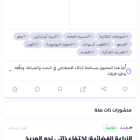
الموجات الثقالية
النسبية العامة
ألبرت أينشتاين
ليغو
فيرجو
الثقوب السوداء
النجوم النيوترونية
الكون
الفيزياء الفلكية
الفضاء
أُعدّ هذا المحتوى بمساعدة الذكاء الاصطناعي في البحث والصياغة، ودقّقه
وحرّره فريقنا.
منشورات ذات صلة
فلسفتنا المعرفية
·
سياسة الذكاء الاصطناعي
دهشة
خلاصة
قبل 4 ساعات
›
الزراعة الفضائية: اكتفاء ذاتي نحو المريخ