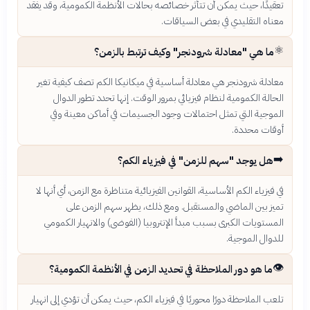
تعقيدًا، حيث يمكن أن تتأثر خصائصه بحالات الأنظمة الكمومية، وقد يفقد
معناه التقليدي في بعض السياقات.
⚛️
ما هي "معادلة شرودنجر" وكيف ترتبط بالزمن؟
معادلة شرودنجر هي معادلة أساسية في ميكانيكا الكم تصف كيفية تغير
الحالة الكمومية لنظام فيزيائي بمرور الوقت. إنها تحدد تطور الدوال
الموجية التي تمثل احتمالات وجود الجسيمات في أماكن معينة وفي
أوقات محددة.
➡️
هل يوجد "سهم للزمن" في فيزياء الكم؟
في فيزياء الكم الأساسية، القوانين الفيزيائية متناظرة مع الزمن، أي أنها لا
تميز بين الماضي والمستقبل. ومع ذلك، يظهر سهم الزمن على
المستويات الكبرى بسبب مبدأ الإنتروبيا (الفوضى) والانهيار الكمومي
للدوال الموجية.
👁️
ما هو دور الملاحظة في تحديد الزمن في الأنظمة الكمومية؟
تلعب الملاحظة دورًا محوريًا في فيزياء الكم، حيث يمكن أن تؤدي إلى انهيار