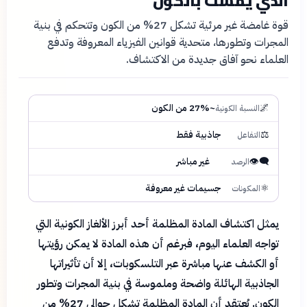
الذي يمسك بالكون
قوة غامضة غير مرئية تشكل 27% من الكون وتتحكم في بنية
المجرات وتطورها، متحدية قوانين الفيزياء المعروفة وتدفع
العلماء نحو آفاق جديدة من الاكتشاف.
🌌
~27% من الكون
النسبة الكونية
⚖️
جاذبية فقط
التفاعل
👁️‍🗨️
غير مباشر
الرصد
⚛️
جسيمات غير معروفة
المكونات
يمثل اكتشاف المادة المظلمة أحد أبرز الألغاز الكونية التي
تواجه العلماء اليوم، فبرغم أن هذه المادة لا يمكن رؤيتها
أو الكشف عنها مباشرة عبر التلسكوبات، إلا أن تأثيراتها
الجاذبية الهائلة واضحة وملموسة في بنية المجرات وتطور
الكون. يُعتقد أن المادة المظلمة تشكل حوالي 27% من