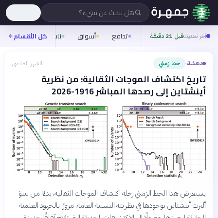
هل تبحث عن شيء؟
تدافع
أسواق
ناس
روح
كل الأقسام
شيف
آخر تحديث
قبل 21 دقيقة
دهشة
خط زمني
الشهر الماضي
›
تاريخ اكتشاف الموجات الثقالية: من نظرية
أينشتاين إلى رصدها المباشر 1916-2026
يستعرض هذا الخط الزمني رحلة اكتشاف الموجات الثقالية، بدءًا من تنبؤ
ألبرت أينشتاين بوجودها في نظريته النسبية العامة، مرورًا بالجهود العلمية
الحثيثة لرصدها، وصولًا إلى الاكتشافات الحديثة التي تفتح آفاقًا جديدة