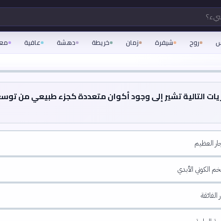
شيء؟
س
روح
شيفرة
زمان
خريطة
دهشة
عافية
مع
يات التالية تشير إلى وجود أكوان متعددة كجزء طبيعي من توس
جار العظيم
م الكوني الأبدي
 الفائقة