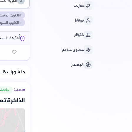
نظرية النسب
د
مقارنات
الكون المتعد
بروفايل
الثقوب السود
بالأرقام
أُعدّ هذا المح
محتوى متقدم
المِضمار
فلسفتنا المعرفية
منشورات ذات
دهشة
خلاصة
›
الذاكرة تم