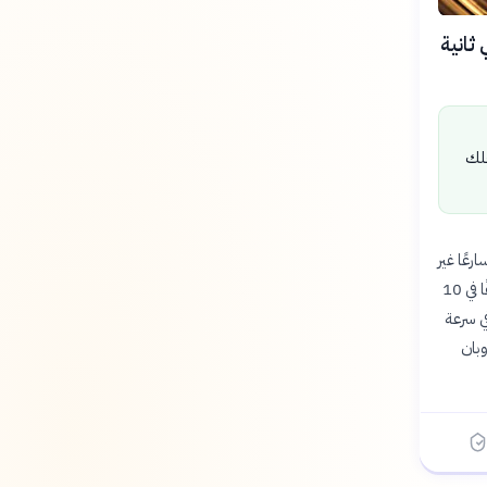
تها اليومية في مدة تقل بنحو 0.65 مللي ثانية
فلك
عًا غير
معتاد في دوران الكوكب، وقد بلغت هذه الظاهرة ذروتها منذ عام 2020. وكان أقصر يوم مسجل سابقًا في 10
يقة في سرعة
وبان