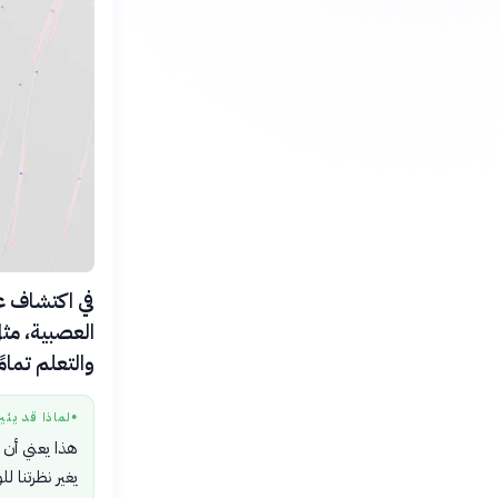
العصبية، مثل
والتعلم تمامً
لماذا قد يثي
●
هذا يعني أن ف
يغير نظرتنا ل