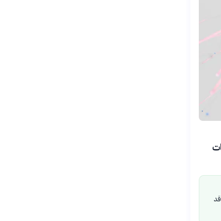
ات
قد