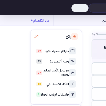
نى
كل الأقسام
6
/
1
رائج
الكل
ع
🗂️
ظواهر صحية نادرة
37
🛰️
رحلة أرتيمس 2
33
مونديال كأس العالم
🔥
27
2026
⚡
الذكاء الاصطناعي
18
🎯
فلسفات لترتيب الحياة
6