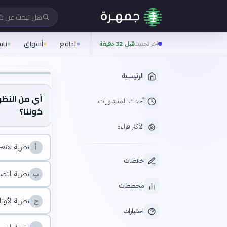
هل تبحث عن 
تدافع
أسواق
نا
آخر تحديث
قبل 32 دقيقة
الرئيسية
أي من النظر
أحدث المنشورات
كوننا؟
الأكثر قراءة
نظرية الانف
أ
خلاصات
نظرية التضخ
ب
مخططات
نظرية الأوتار
ج
اختبارات