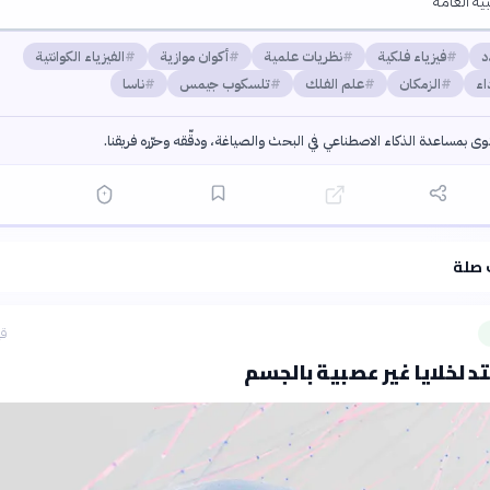
ية العامة
د
فيزياء فلكية
نظريات علمية
أكوان موازية
الفيزياء الكوانتية
اء
الزمكان
علم الفلك
تلسكوب جيمس
ناسا
توى بمساعدة الذكاء الاصطناعي في البحث والصياغة، ودقّقه وحرّره فريقنا.
·
سياسة الذكاء الاصطناعي
 صلة
قب
تد لخلايا غير عصبية بالجسم