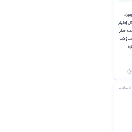
جامعة نيويورك
ل إظهار
لذاكرة ليست حكراً
تساؤلات
رة
ات