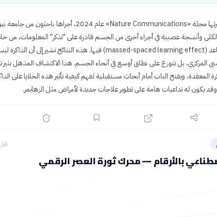
أثبتت دراسة نشرتها مجلة «Nature Communications» عام 2024، أجراها باحثون من 
الكلى وأنسجة عصبية في أجزاء أخرى من الجسم قادرة على "تذكر" المعلومات، من خلا
تأثير التعلم المتباعد (massed-spaced learning effect) فيها. هذه النتائج تشير إلى أن ا
بي المركزي، بل تتوزع على نطاق أوسع في أنحاء الجسم. هذا الاكتشاف المذهل يثير 
ة المعقدة، ويفتح الباب أمام أبحاث مستقبلية لفهم كيفية تأثير هذه الخلايا على الذاك
 وقد يكون له تداعيات هامة على تطوير علاجات جديدة لأمراض مثل الزهايمر.
قبل 5 ساع
صطناعي بالأرقام — محرك ثورة العصر الرقمي