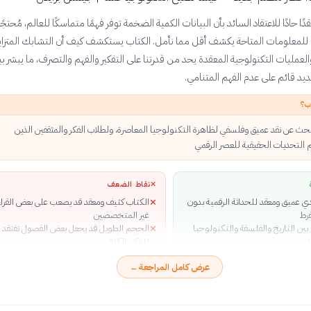
دًا حادًا للاعتقاد السائد بأن البيانات الكمية الضخمة توفر فهمًا متماسكًا للعالم، مُحتجًا
 للمعلومات المتاحة يكشف أقل مما نأمل. الكتاب يستكشف كيف أن التشابك المتزاي
العمليات التكنولوجية المعقدة يحد من قدرتنا على التفكير والفهم والتصرف، ما يبشر بب
د قائم على عدم الفهم المتنامي.
ب؟
بحث عن نقد عميق وفلسفي لظاهرة التكنولوجيا المعاصرة، ولطلاب الفكر والمثقفين الذين
التحديات الحقيقية للعصر الرقمي
✕
نقاط الضعف
ي عميق ومعقد للحداثة الرقمية بدون
الكتاب كثيف ومعقد قد يصعب على بعض القراء
✕
رط
غير المتخصصين
بين التاريخ والفلسفة والتكنولوجيا
الحجم الطويل قد يجعل بعض الفصول تفتقد
✕
ل
للتركيز الكافي
ة جميلة وجرأة فكرية في انتقاد الروايات
عرض كامل المراجعة
←
ن التقدم
ية معاصرة تجعل النقريات النظرية
وملموسة