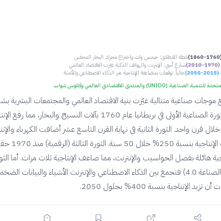
نقطة الانطلاق: جيمس وات واختراع محرك البخار المحسّن
2)
تسارع أسي: الإنترنت والهواتف الذكية غيّرت الاقتصاد العالمي
20)
حالياً: توقعات بمضاعفة الإنتاجية عبر الذكاء الاصطناعي والأتمتة
مية الصناعية (UNIDO) والمنتدى الاقتصادي العالمي وكلاوس شواب
ع موجات صناعية متتالية غيّرت بنية الاقتصاد العالمي والمجتمعات البشرية ب
جذري. بدأت الثورة الصناعية الأولى في بريطانيا عام 1760 بآلات النسيج والبخار، مما رفع 
ة 300% خلال قرن واحد. الثورة الثانية في نهاية القرن التاسع عشر أضافت الكهرباء والإنت
الضخم، فزادت الإنتاجية بنسبة 250% خلال 50 سن
ة هائلة بفضل الحواسيب والإنترنت، مما ضاعف الإنتاجية ثلاث مرات. أما الثو
الرابعة الحالية (الصناعة 4.0) فتجمع بين الذكاء الاصطناعي والإنترنت الأشياء والبيانات الضخم
يد الإنتاجية بنسبة 400% بحلول 2050.