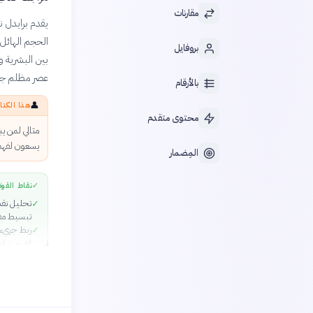
مقارنات
يقدم برايدل نق
الحجم الهائل
بروفايل
بين البشرية و
عصر مظلم جدي
بالأرقام
👤
هذا الكتا
محتوى متقدم
مثالي لمن ي
يسعون لفهم 
المِضمار
✓
نقاط القوة
تحليل نقد
✓
تبسيط مف
ربط جريء 
✓
لفهم شام
صياغة أدبي
✓
السائدة ع
أمثلة واقع
✓
محسوسة 