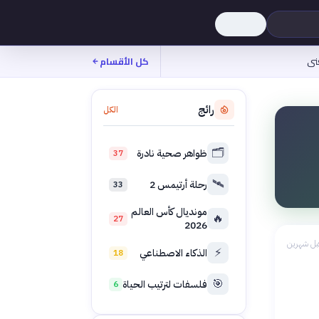
نى
كل الأقسام
رائج
الكل
🗂️
ظواهر صحية نادرة
37
🛰️
رحلة أرتيمس 2
33
مونديال كأس العالم
🔥
27
2026
بل شهرين
⚡
الذكاء الاصطناعي
18
🎯
فلسفات لترتيب الحياة
6