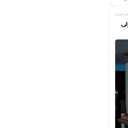
بل شهرين
صي إلى