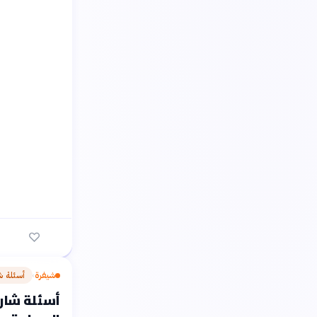
شيفرة
أسئلة ش
›
أسئلة شارح