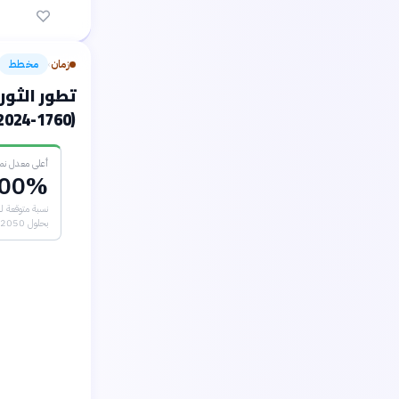
زمان
مخطط
›
تطور الثور
(1760-2024)
أعلى معدل نمو
00%
نسبة متوقعة للث
بحلول 2050