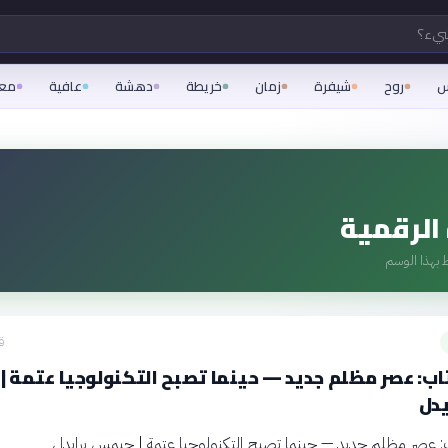
شيء؟
س
روح
شيفرة
زمان
خريطة
دهشة
عافية
مع
 الرقمية
 بهذا الوسم
ق
ب: عصر مظلم جديد — حينما تصبح التكنولوجيا عتمة |
دل