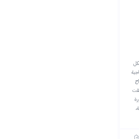
شكل
الإنتاجية
اج
ة. الثورة الثالثة (الرقمية) منذ 1970 حققت
رة
ة،