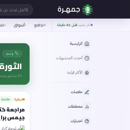
هل تبحث عن 
تدافع
أسواق
نا
آخر تحديث
قبل 42 دقيقة
الرئيسية
🏷️ وسم
أحدث المنشورات
الثورة
الأكثر قراءة
20
منشور مرتبط
خلاصات
شيفرة
خلاصة
›
مخططات
مراجعة كتا
جيمس براي
اختبارات