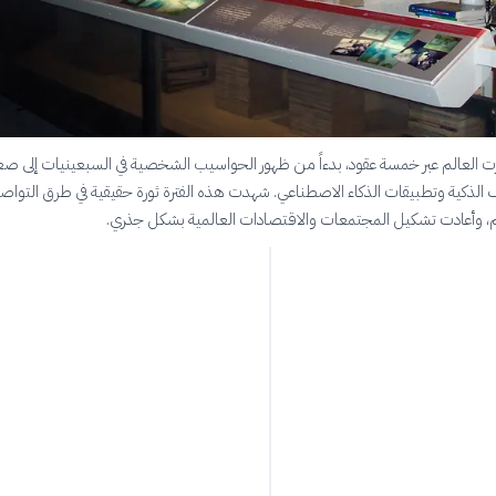
ّرت العالم عبر خمسة عقود، بدءاً من ظهور الحواسيب الشخصية في السبعينيات إلى صع
تف الذكية وتطبيقات الذكاء الاصطناعي. شهدت هذه الفترة ثورة حقيقية في طرق التواص
م، وأعادت تشكيل المجتمعات والاقتصادات العالمية بشكل جذري.