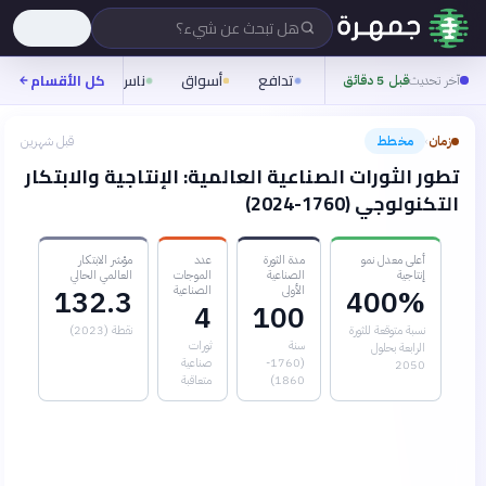
هل تبحث عن شيء؟
تدافع
أسواق
ناس
روح
كل الأقسام
شيفر
آخر تحديث
قبل 5 دقائق
زمان
مخطط
قبل شهرين
›
تطور الثورات الصناعية العالمية: الإنتاجية والابتكار
التكنولوجي (1760-2024)
أعلى معدل نمو
مدة الثورة
عدد
مؤشر الابتكار
إنتاجية
الصناعية
الموجات
العالمي الحالي
الأولى
الصناعية
132.3
400%
4
100
نسبة متوقعة للثورة
نقطة (2023)
سنة
ثورات
الرابعة بحلول
(1760-
صناعية
2050
1860)
متعاقبة