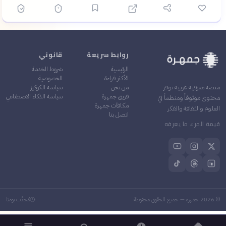
روابط سريعة
قانوني
الرئيسية
شروط الخدمة
الأكثر قراءة
الخصوصية
من نحن
سياسة الكوكيز
منصة معرفية عربية توفر
فريق جمهرة
سياسة الذكاء الاصطناعي
محتوى موثوقاً ومنظماً في
مكافآت جمهرة
العلوم والثقافة والفكر
اتصل بنا
قيمة المرء ما يعرفه
©
2026
جمهرة — جميع الحقوق محفوظة
مُحدَّث يوميًا