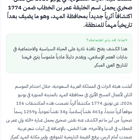
صخري يحمل اسم الخليفة عمر بن الخطاب ضمن 1774
اكتشافاً أثرياً جديداً بمحافظة المهد، وهو ما يضيف بعداً
تاريخياً مهماً للمنطقة.
لماذا قد يثير اهتمامك؟
●
هذا الكشف يفتح نافذة نادرة على الحياة السياسية والاجتماعية في
بدايات العصر الإسلامي، ويقدم دليلاً مادياً ملموساً يثري فهمنا
للتاريخ العربي المبكر.
أعلنت هيئة التراث في المملكة العربية السعودية، خلال اختتام الموسم
الثاني لأعمال المسح الأثري في محافظة المهد بالمدينة المنورة في يونيو
2026، عن توثيق 1774 مكتشفاً أثرياً. تضمنت هذه المكتشفات 156
موقعاً أثرياً جديداً، و461 نقشاً إسلامياً، و34 نقشاً ثمودياً، و1259 رسماً
صخرياً. من أبرز ما تم الكشف عنه نقش صخري يحمل عبارة «الله ولي عمر بن
الخطاب في الدنيا والآخرة». هذا النقش، بالإضافة إلى أبيات شعر عربية
صمدت أمام الزمن، يرفع القيمة التاريخية للموقع، ويُبرز مكانة المهد كمركز