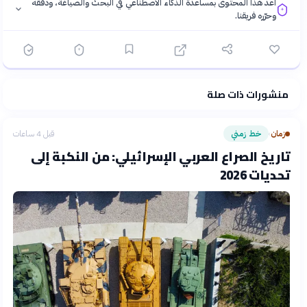
أُعدّ هذا المحتوى بمساعدة الذكاء الاصطناعي في البحث والصياغة، ودقّقه
وحرّره فريقنا.
منشورات ذات صلة
فلسفتنا المعرفية
·
سياسة الذكاء الاصطناعي
زمان
خط زمني
قبل 4 ساعات
›
تاريخ الصراع العربي الإسرائيلي: من النكبة إلى
تحديات 2026