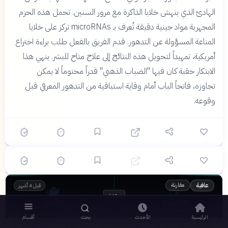
الهادئ الذي ينهش خلايا الذاكرة مع مرور السنين. تحمل هذه الحزم
المجهرية مواد جينية دقيقة تُعرف بـ microRNAs تركز على خلايا
المناعة المسؤولة عن التدهور. قدم الفريق بالفعل طلب براءة اختراع
أمريكية، تمهيداً لتحويل هذه النتائج إلى علاج متاح للبشر. ينهي هذا
؟
الابتكار حقبة كان فيها "الضباب الذهني" قدراً محتوماً لا يمكن
تجاوزه، فاتحاً الباب أمام وقاية استباقية من التدهور المعرفي قبل
وقوعه.
🟡 متوسط
🎯
6
سؤال
ابدأ ←
اختيار متعدد
دهشة
قبل 4 أشهر
الجهاز العصبي المركزي والطرفي: التركيب الوظيفي
والأمراض العصبية الشائعة
🫖
☕
مقارنة
عافية
قبل 4 أشهر
مقابل
القهوة
الشاي
القهوة مقابل الشاي: مقارنة شاملة للفوائد الصحية والمحتوى الغذائي
الرئيسية
الأحدث
بحث
أقسام