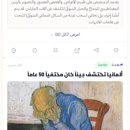
يعتمد التشخيص على تقييم الأعراض، والفحص العصبي، والتصوير بالرنين
المغناطيسي للدماغ والحبل الشوكي للكشف عن آفات المايلين. قد يتم
أيضًا إجراء بزل نخاعي (سحب عينة من السائل الدماغي الشوكي) للبحث
عن علامات الالتهاب.
اعرض الكل (8) ←
دهشة
خلاصة
قبل شهرين
›
ألمانيا تكتشف جيناً كان مختفياً 50 عاماً