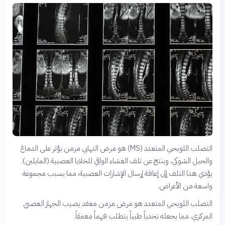
التصلب اللويحي المتعدد (MS) هو مرض التهابي مزمن يؤثر على الدماغ
والحبل الشوكي، وينتج عن تلف الغشاء الواقي للخلايا العصبية (المايلين).
يؤدي هذا التلف إلى إعاقة إرسال الإشارات العصبية، مما يسبب مجموعة
واسعة من الأعراض.
التصلب اللويحي المتعدد هو مرض مزمن معقد يصيب الجهاز العصبي
المركزي، مما يجعله تحدياً طبياً يتطلب فهماً معمقاً.