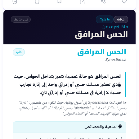
عافية
ما هو؟
قبل 14 يومًا
ماذا تعرف عن..
الحس المرافق
الحس المرافق
طب
Synesthesia
الحس المرافق هو حالة عصبية تتميز بتداخل الحواس، حيث
يؤدي تحفيز مسلك حسي أو إدراكي واحد إلى إثارة تجارب
حسية لا إرادية في مسلك حسي أو إدراكي ثانٍ.
📜
تعود كلمة Synesthesia إلى أصول يونانية، حيث تتكون من مقطعين: "syn"
وتعني "معًا" أو "اتحاد"، و "aisthesis" وتعني "الإدراك" أو "الإحساس". وبالتالي،
تعني حرفيًا "الإدراك المتحد" أو "اتحاد الحواس".
🧠
الماهية والخصائص