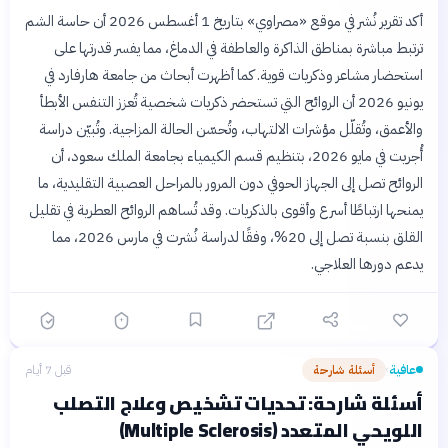
أكد تقرير نُشر في موقع «مصراوي» بتاريخ 1 أغسطس 2026 أن حاسة الشم
ترتبط مباشرة بمناطق الذاكرة والعاطفة في الدماغ، مما يفسر قدرتها على
استحضار مشاعر وذكريات قوية. كما أظهرت أبحاث من جامعة هارفارد في
يونيو 2026 أن الروائح التي تستحضر ذكريات شخصية تُعزز التنفس الأبطأ
والأعمق، وتُقلّل مؤشرات الالتهاب، وتُحسّن الحالة المزاجية. وتُبيّن دراسة
أُجريت في مايو 2026، بتنظيم قسم الكيمياء بجامعة الملك سعود، أن
الروائح تصل إلى الجهاز الحوفي دون المرور بالمراحل العصبية التقليدية، ما
يمنحها ارتباطًا أسرع وأقوى بالذكريات. وقد تُساهم الروائح العطرية في تقليل
القلق بنسبة تصل إلى 20%، وفقًا لدراسة نُشرت في مارس 2026، مما
يدعم دورها العلاجي.
عافية
أسئلة شارحة
قبل 7 أيام
›
أسئلة شارحة: تحديات تشخيص وعلاج التصلب
اللويحي المتعدد (Multiple Sclerosis)