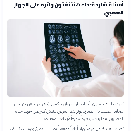
أسئلة شارحة: داء هنتنغتون وأثره على الجهاز
العصبي
يُعرف داء هنتنغتون بأنه اضطراب وراثي تنكسي يؤدي إلى تدهور تدريجي
للخلايا العصبية في الدماغ. يؤثر هذا المرض بشكل كبير على جودة حياة
المصابين، مما يتطلب فهماً عميقاً لأبعاده المختلفة.
يُعد داء هنتنغتون مرضاً وراثياً نادراً ومعقداً يصيب الدماغ ويؤثر بشكل كبير