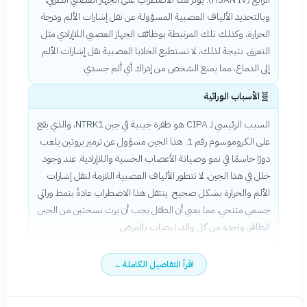
وبالتحديد الألياف العصبية المسؤولة عن نقل إشارات الألم ودرجة
الحرارة، وكذلك تلك المرتبطة بوظائف الجهاز العصبي اللاإرادي مثل
التعرق. نتيجة لذلك، لا تستطيع الخلايا العصبية نقل إشارات الألم
إلى الدماغ، مما يمنع الشخص من إدراك أي ألم جسدي.
🧬
الأسباب الوراثية
السبب الرئيسي لـ CIPA هو طفرة جينية في جين NTRK1، والذي يقع
على الكروموسوم رقم 1. هذا الجين مسؤول عن ترميز بروتين يلعب
دورًا حاسمًا في نمو وصيانة الأعصاب الحسية واللاإرادية. عند وجود
خلل في هذا الجين، لا تتطور الألياف العصبية اللازمة لنقل إشارات
الألم والحرارة بشكل صحيح. ينتقل هذا الاضطراب عادةً بنمط وراثي
جسمي متنحي، مما يعني أن الطفل يجب أن يرث نسختين من الجين
الطافر، واحدة من كل والد، ليصاب بالمرض.
اقرأ التفاصيل الكاملة
←