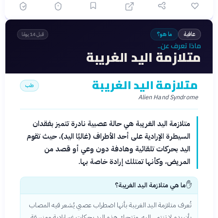
عافية
ما هو؟
قبل 14 يومًا
ماذا تعرف عن..
متلازمة اليد الغريبة
متلازمة اليد الغريبة
طب
Alien Hand Syndrome
متلازمة اليد الغريبة هي حالة عصبية نادرة تتميز بفقدان
السيطرة الإرادية على أحد الأطراف (غالبًا اليد)، حيث تقوم
اليد بحركات تلقائية وهادفة دون وعي أو قصد من
المريض، وكأنها تمتلك إرادة خاصة بها.
✋
ما هي متلازمة اليد الغريبة؟
تُعرف متلازمة اليد الغريبة بأنها اضطراب عصبي يُشعر فيه المصاب
بأن يده لا تنتمي إليه، وتتحرك هذه اليد بحركات غير إرادية ومنسقة