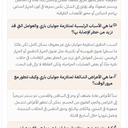
وينتشر صعودًا، وقد يؤدي إلى الشلل. يكمن تميزها في كون الجهاز المناعي
يهاجم الميالين أو محور الأعصاب الطرفية.
🦠
ما هي الأسباب الرئيسية لمتلازمة جوليان باري والعوامل التي قد
تزيد من خطر الإصابة بها؟
السبب الدقيق لمتلازمة جوليان باري غير معروف بشكل كامل، لكن غالبًا
ما تسبقها عدوى فيروسية أو بكتيرية، مثل عدوى الجهاز التنفسي أو الجهاز
الهضمي. تشمل العوامل التي تزيد من الخطر بعض اللقاحات في حالات
نادرة جدًا، أو بعض العمليات الجراحية، ولكن العلاقة لا تزال قيد البحث.
🦵
ما هي الأعراض الشائعة لمتلازمة جوليان باري وكيف تتطور مع
مرور الوقت؟
تبدأ الأعراض عادة بضعف أو وخز في الساقين والقدمين، ثم تنتشر تدريجياً
إلى الذراعين والجزء العلوي من الجسم. يمكن أن تتطور الأعراض لتشمل
صعوبة في المشي، والكلام، والبلع، وحتى التنفس في الحالات الشديدة،
وتصل ذروتها خلال أسابيع قليلة.
🔬
كيف يتم تشخيص متلازمة جوليان باري وما هي الفحوصات