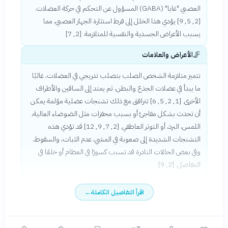
العصبي "غابا" (GABA) المسؤول عن التحكم في حركة العضلات.
[2, 5, 9] يؤدي هذا الخلل إلى فرط استثارة الجهاز العصبي، مما
يسبب الأعراض الجسدية والنفسية للمتلازمة. [2, 7]
🦵
الأعراض والعلامات
تتميز متلازمة الشخص الصلب بتصلب تدريجي في العضلات، غالبًا
ما يبدأ في عضلات الجذع والبطن، ثم يمتد إلى الساقين والأطراف
الأخرى. [1, 2, 5, 6] تترافق مع ذلك تشنجات عضلية مؤلمة يمكن
أن تحدث بشكل مفاجئ أو بسبب محفزات مثل الضوضاء العالية،
اللمس، البرد، أو التوتر العاطفي. [2, 7, 9, 12] قد تؤدي هذه
التشنجات الشديدة إلى صعوبة في المشي، عدم الثبات، والسقوط،
وفي بعض الحالات النادرة قد تسبب كسورًا في العظام أو خلعًا في
المفاصل. [2, 9]
اقرأ التفاصيل الكاملة
←