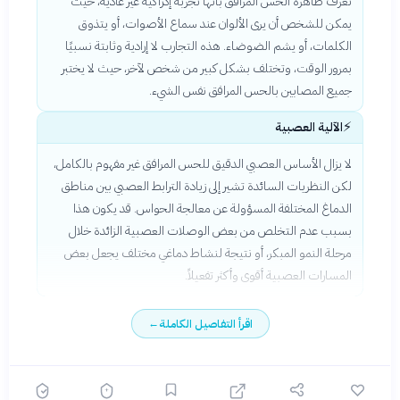
تُعرف ظاهرة الحس المرافق بأنها تجربة إدراكية غير عادية، حيث
يمكن للشخص أن يرى الألوان عند سماع الأصوات، أو يتذوق
الكلمات، أو يشم الضوضاء. هذه التجارب لا إرادية وثابتة نسبيًا
بمرور الوقت، وتختلف بشكل كبير من شخص لآخر، حيث لا يختبر
جميع المصابين بالحس المرافق نفس الشيء.
⚡
الآلية العصبية
لا يزال الأساس العصبي الدقيق للحس المرافق غير مفهوم بالكامل،
لكن النظريات السائدة تشير إلى زيادة الترابط العصبي بين مناطق
الدماغ المختلفة المسؤولة عن معالجة الحواس. قد يكون هذا
بسبب عدم التخلص من بعض الوصلات العصبية الزائدة خلال
مرحلة النمو المبكر، أو نتيجة لنشاط دماغي مختلف يجعل بعض
المسارات العصبية أقوى وأكثر تفعيلاً.
اقرأ التفاصيل الكاملة
←