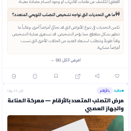
القطني) للكشف عن علامات الالتهاب أو وجود أجسام مضادة معينة.
🚧
ما هي التحديات التي تواجه تشخيص التصلب اللويحي المتعدد؟
تكمن التحديات في تنوع الأعراض التي قد تحاكي أمراضاً أخرى، وغالباً ما
تتطور بشكل متقطع، مما يؤخر التشخيص. قد تستغرق عملية التشخيص
وقتاً طويلاً وتتطلب استبعاد العديد من الحالات الأخرى التي تسبب
أعراضاً مشابهة.
اعرض الكل (8) ←
عافية
بالأرقام
قبل 12 يومًا
›
مرض التصلب المتعدد بالأرقام — معركة المناعة
والجهاز العصبي