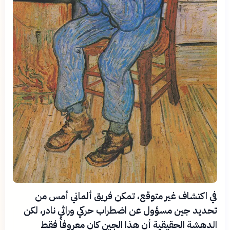
في اكتشاف غير متوقع، تمكن فريق ألماني أمس من
تحديد جين مسؤول عن اضطراب حركي وراثي نادر، لكن
الدهشة الحقيقية أن هذا الجين كان معروفاً فقط