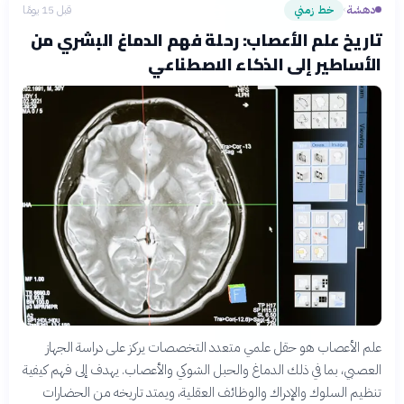
دهشة
خط زمني
قبل 15 يومًا
›
تاريخ علم الأعصاب: رحلة فهم الدماغ البشري من
الأساطير إلى الذكاء الاصطناعي
علم الأعصاب هو حقل علمي متعدد التخصصات يركز على دراسة الجهاز
العصبي، بما في ذلك الدماغ والحبل الشوكي والأعصاب. يهدف إلى فهم كيفية
تنظيم السلوك والإدراك والوظائف العقلية، ويمتد تاريخه من الحضارات