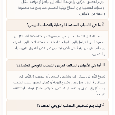
الجهاز العصبي المركزي. يؤدي هذا التلف إلى تباطؤ أو توقف انتقال
الإشارات العصبية بين الدماغ وبقية الجسم، مما ينتج عنه مجموعة
واسعة من الأعراض.
🧬
ما هي الأسباب المحتملة للإصابة بالتصلب اللويحي؟
السبب الدقيق للتصلب اللويحي غير معروف، ولكنه يُعتقد أنه ناتج عن
مجموعة من العوامل الوراثية والبيئية. تلعب الاستعدادات الوراثية دورًا،
إلى جانب عوامل بيئية مثل نقص فيتامين د، وبعض العدوى الفيروسية،
والتدخين.
🚶‍♀️
ما هي الأعراض الشائعة لمرض التصلب اللويحي المتعدد؟
تتنوع الأعراض بشكل كبير وتشمل التنميل أو الضعف في الأطراف،
مشاكل في الرؤية مثل عدم وضوح الرؤية أو فقدان البصر، التعب الشديد،
ومشاكل في التوازن والتنسيق. قد تظهر الأعراض بشكل نوبات أو تتفاقم
تدريجياً.
🔬
كيف يتم تشخيص التصلب اللويحي المتعدد؟