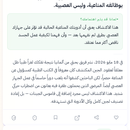
بوظائفه المناعية، وليس العصبية.
لماذا قد يثير اهتمامك؟
●
هذا الاكتشاف يعني أن أدويتك المناعية الحالية قد تؤثر على جهازك
العصبي بطرق لم نفهمها بعد — وأن فهمنا لكيفية عمل الجسد
ناقص أكثر مما نعتقد.
في 18 مايو 2026، نشر فريق بحثي من ألمانيا نتيجة تفكك لغزاً طبياً ظل
معلقاً لعقود. الجين المكتشف كان معروفاً في الكتب الطبية كمسؤول عن
المناعة حصراً، لكن الباحثين كشفوا أنه يلعب دوراً حاسماً في عمل الجهاز
العصبي أيضاً. المرضى الذين يحملون طفرة فيه يعانون من اضطراب حركي
شديد. هذا الاكتشاف ليس مجرد إضافة إلى قاموس الجينات — بل إعادة
تصنيف لجين كامل وكل الأدوية التي تستهدفه.