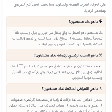
على الحركة، القدرات العقلية، والسلوك، مما يجعله تحدياً كبيراً للمرضى
ومقدمي الرعاية.
🧠
ما هو داء هنتنغتون؟
داء هنتنغتون هو اضطراب وراثي ينتقل من جيل إلى جيل، ويسبب تلفاً
تدريجياً للخلايا العصبية في الدماغ. يؤدي هذا التلف إلى تدهور في القدرات
الحركية والمعرفية والنفسية للمريض بمرور الوقت.
🧬
ما هو السبب الرئيسي للإصابة بداء هنتنغتون؟
ينجم داء هنتنغتون عن طفرة جينية في جين معين يُعرف باسم HTT. هذه
الطفرة تؤدي إلى إنتاج بروتين هنتنغتين غير طبيعي يتراكم في خلايا الدماغ
ويسبب موتها التدريجي.
🚶
ما هي الأعراض الشائعة لداء هنتنغتون؟
تشمل الأعراض الشائعة حركات لا إرادية غير منضبطة (الرقص)، صعوبات
في المشي والتوازن، وتدهور في القدرات المعرفية مثل الذاكرة والتفكير. يمكن
أن تظهر أيضاً تغيرات سلوكية ونفسية مثل الاكتئاب والتهيج.