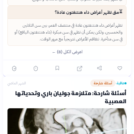
⏳
متى تظهر أعراض داء هنتنغتون عادة؟
تظهر أعراض داء هنتنغتون عادة في منتصف العمر، بين سن الثلاثين
والخمسين، ولكن يمكن أن تظهر في سن مبكرة (داء هنتنغتون اليافع) أو
في سن متأخرة. تتفاقم الأعراض تدريجياً مع مرور الوقت.
اعرض الكل (8) ←
عافية
أسئلة شارحة
الشهر الماضي
›
أسئلة شارحة: متلازمة جوليان باري وتحدياتها
العصبية