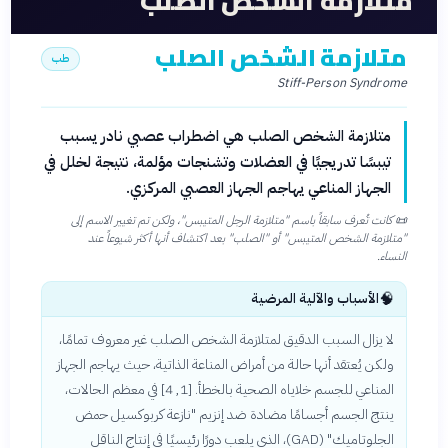
متلازمة الشخص الصلب
متلازمة الشخص الصلب
طب
Stiff-Person Syndrome
متلازمة الشخص الصلب هي اضطراب عصبي نادر يسبب
تيبسًا تدريجيًا في العضلات وتشنجات مؤلمة، نتيجة لخلل في
الجهاز المناعي يهاجم الجهاز العصبي المركزي.
📜
كانت تُعرف سابقاً باسم "متلازمة الرجل المتيبس"، ولكن تم تغيير الاسم إلى
"متلازمة الشخص المتيبس" أو "الصلب" بعد اكتشاف أنها أكثر شيوعاً عند
النساء.
🧠
الأسباب والآلية المرضية
لا يزال السبب الدقيق لمتلازمة الشخص الصلب غير معروف تمامًا،
ولكن يُعتقد أنها حالة من أمراض المناعة الذاتية، حيث يهاجم الجهاز
المناعي للجسم خلاياه الصحية بالخطأ. [1, 4] في معظم الحالات،
ينتج الجسم أجسامًا مضادة ضد إنزيم "نازعة كربوكسيل حمض
الجلوتاميك" (GAD)، الذي يلعب دورًا رئيسيًا في إنتاج الناقل