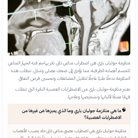
متلازمة جوليان باري هي اضطراب مناعي ذاتي نادر يهاجم فيه الجهاز المناعي
للجسم أعصابه الطرفية، مما يؤدي إلى ضعف عضلي وشلل. تتطلب هذه
المتلازمة تدخلًا طبيًا عاجلًا لتقليل المضاعفات وتحسين فرص التعافي.
تعتبر متلازمة جوليان باري من الاضطرابات العصبية النادرة التي تتطلب
فهمًا عميقًا لآلياتها وتشخيصها وعلاجها.
🧠
ما هي متلازمة جوليان باري وما الذي يميزها عن غيرها من
الاضطرابات العصبية؟
متلازمة جوليان باري هي اضطراب عصبي مناعي ذاتي حاد يصيب الأعصاب
الطرفية. تتميز بتطور سريع لضعف عضلي وتنميل يبدأ عادة في الساقين