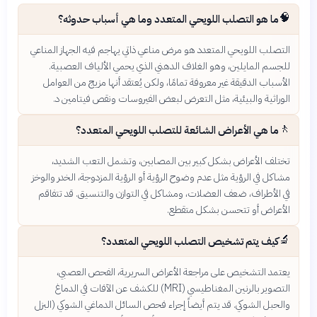
🧠
ما هو التصلب اللويحي المتعدد وما هي أسباب حدوثه؟
التصلب اللويحي المتعدد هو مرض مناعي ذاتي يهاجم فيه الجهاز المناعي
للجسم المايلين، وهو الغلاف الدهني الذي يحمي الألياف العصبية.
الأسباب الدقيقة غير معروفة تمامًا، ولكن يُعتقد أنها مزيج من العوامل
الوراثية والبيئية، مثل التعرض لبعض الفيروسات ونقص فيتامين د.
🚶
ما هي الأعراض الشائعة للتصلب اللويحي المتعدد؟
تختلف الأعراض بشكل كبير بين المصابين، وتشمل التعب الشديد،
مشاكل في الرؤية مثل عدم وضوح الرؤية أو الرؤية المزدوجة، الخدر والوخز
في الأطراف، ضعف العضلات، ومشاكل في التوازن والتنسيق. قد تتفاقم
الأعراض أو تتحسن بشكل متقطع.
🔬
كيف يتم تشخيص التصلب اللويحي المتعدد؟
يعتمد التشخيص على مراجعة الأعراض السريرية، الفحص العصبي،
التصوير بالرنين المغناطيسي (MRI) للكشف عن الآفات في الدماغ
والحبل الشوكي. قد يتم أيضاً إجراء فحص السائل الدماغي الشوكي (البزل