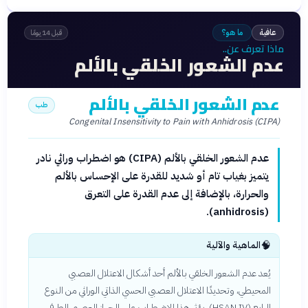
عافية
ما هو؟
قبل 14 يومًا
ماذا تعرف عن..
عدم الشعور الخلقي بالألم
عدم الشعور الخلقي بالألم
طب
Congenital Insensitivity to Pain with Anhidrosis (CIPA)
عدم الشعور الخلقي بالألم (CIPA) هو اضطراب وراثي نادر
يتميز بغياب تام أو شديد للقدرة على الإحساس بالألم
والحرارة، بالإضافة إلى عدم القدرة على التعرق
(anhidrosis).
🧠
الماهية والآلية
يُعد عدم الشعور الخلقي بالألم أحد أشكال الاعتلال العصبي
المحيطي، وتحديدًا الاعتلال العصبي الحسي الذاتي الوراثي من النوع
الرابع (HSAN IV). يؤثر هذا الاضطراب على الجهاز العصبي الطرفي،