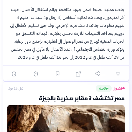
جاءت عملية الضبط ضمن جهود مكافحة جرائم استغلال الأطفال، حيث
أقر المتهمون، وعددهم ثمانية أشخاص (4 رجال و4 سيدات، منهم 4
لديهم معلومات جنائية)، بنشاطهم الإجرامي. وقد جرى تسليم الأطفال إلى
ذويهم بعد أخذ التعهدات اللازمة بحسن رعايتهم، فيما تم التنسيق مع
الجهات المعنية لإيداع من تعذر الوصول إلى أهليتهم بإحدى دور الرعاية.
وتؤكد وزارة التضامن الاجتماعي أن عدد الأطفال بلا مأوى في مصر انخفض
من 29 ألف طفل في عام 2012 إلى نحو 16 ألف طفل في عام 2025.
فضول
خلاصة
قبل 16 يومًا
›
مصر تكتشف 3 مقابر صخرية بالجيزة