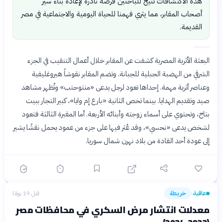
هذه الاكتشافات تتيح للباحثين فرصة نادرة لإعادة بناء سير
أصحاب المقابر، مما يثري فهمنا للحياة اليومية والاجتماعية في مصر
القديمة.
البعثة الأثرية المصرية كشفت عن المقابر خلال أعمال التنقيب في الجزء
الشرقي من الهضبة الجبلية للجبانة. وتضم المقابر نقوشاً هيروغليفية
وعناصر أثرية مهمة. إحداها تعود لرجل يدعى «منتوحتب» وتُظهر مشاهد
صيد وتقديم الهدايا. بينما تخص الثانية «بارع إم وايا»، كبير التجار ببيت
بتاح، وتحتوي على أسماء زوجته وأبنائه الأربعة. أما المقبرة الثالثة فتعود
لشخص يدعى «نحسي»، وقد عُثر فيها على جزء من عمود يحمل نقشًا يشير
إلى عودة أحد القادة من بلاد نهرن شمال سوريا.
عافية
خريطة
قبل 19 يومًا
›
معدلات انتشار مرض السكري في محافظات مصر