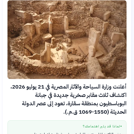
أعلنت وزارة السياحة والآثار المصرية في 21 يوليو 2026،
اكتشاف ثلاث مقابر صخرية جديدة في جبانة
البوباسطيون بمنطقة سقارة، تعود إلى عصر الدولة
الحديثة (1550-1069 ق.م.).
لماذا قد يثير اهتمامك؟
●