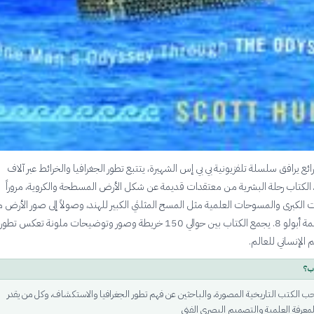
ائع يرافق سلسلة تلفزيونية بي بي إس الشهيرة، يتتبع تطور الجغرافيا والخرائط عبر آلاف
 الكتاب رحلة البشرية من معتقدات قديمة عن شكل الأرض المسطحة والكروية، مروراً
الكبرى والمسوحات العلمية مثل المسح المثلثي الكبير للهند، وصولاً إلى صور الأرض 
الفضاء عبر مهمة أبولو 8. يجمع الكتاب بين حوالي 150 خريطة وصور وتوضيحات ملونة تعكس 
 الإنساني للعالم.
ب؟
حب الكتب التاريخية المصورة، والباحثين عن فهم تطور الجغرافيا والاستكشاف، وكل من يقدر
لمعرفة العلمية والتصميم البصري الفني