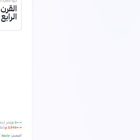
ذروة التجارة ال
القرن 
الرابع
1 م
عصر ازدهار
1346 م
الطاع
المصدر:
جامعة أ