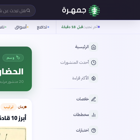
هل تبحث عن 
تدافع
أسواق
نا
آخر تحديث
قبل 18 دقيقة
الرئيسية
🏷️ وسم
أحدث المنشورات
الحضار
الأكثر قراءة
20
منشور مرتبط
خلاصات
زمان
ترتيب
›
مخططات
أبرز 10 قادة عسكريين غيروا مسار التاريخ القديم
اختبارات