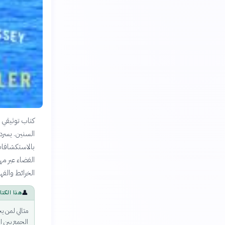
كتاب توثيقي ر
السنين. يسرد
بالاستكشافات 
الخرائط والفهم
👤
هذا الكتا
مثالي لمن ي
الجمع بين ا