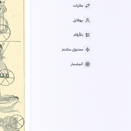
مقارنات
بروفايل
بالأرقام
محتوى متقدم
المِضمار