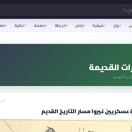
شيء؟
س
روح
شيفرة
زمان
خريطة
دهشة
عافية
مع
ات القديمة
 بهذا الوسم
الشه