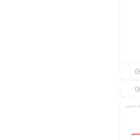
بدأ ←
 الماضي
بل شهرين