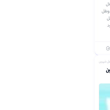
ال
 ونقل
ثل
د
بل شهرين
ن