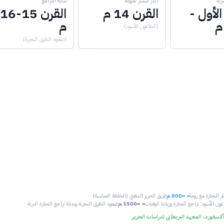
برية
أكبر انتشار للأوبئة
بداية التراجع
الأول -
القرن 14 م
القرن 15-16
 م
م
(الطاعون الأسود)
(صعود الطرق البحرية)
 التجارة مع روما
800 م
طريق الحرير الذهبي (الخلافة العباسية)
ون الأسود: تراجع التجارة وزيادة الوفيات
1500 م
صعود الطرق البحرية وبداية تراجع التجارة البرية
كسفورد، المعهد البريطاني لدراسات الحرير