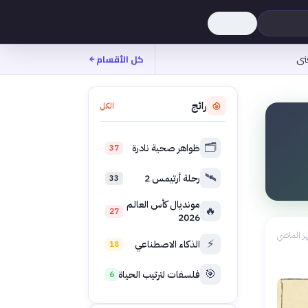
نى
كل الأقسام
رائج
الكل
🗂️
ظواهر صحية نادرة
37
🛰️
رحلة أرتيمس 2
33
مونديال كأس العالم
🔥
27
2026
ر الماضي
⚡
الذكاء الاصطناعي
18
🎯
فلسفات لترتيب الحياة
6