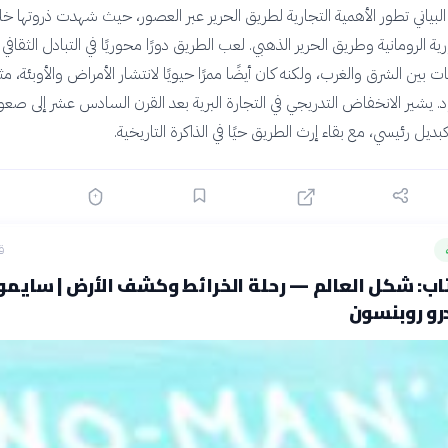
لبياني تطور الأهمية التجارية لطريق الحرير عبر العصور، حيث شهدت ذروتها خل
رية الرومانية وطريق الحرير الذهبي. لعب الطريق دورًا محوريًا في التبادل الثقافي
ات بين الشرق والغرب، ولكنه كان أيضًا ممرًا حيويًا لانتشار الأمراض والأوبئة، م
. يشير الانخفاض التدريجي في التجارة البرية بعد القرن السادس عشر إلى صعو
بديل رئيسي، مع بقاء إرث الطريق حيًا في الذاكرة التاريخية.
ق
اب: شكل العالم — رحلة الخرائط وكشف الأرض | سايمو
درو روبنسون