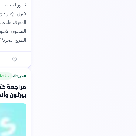
يُظهر المخطط ا
فترتي الإمبراطو
المعرفة والتقني
الطاعون الأسود
الطرق البحرية ك
خريطة
خلاصة
›
مراجعة كت
بيرثون وأن