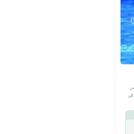
من
تطور فن