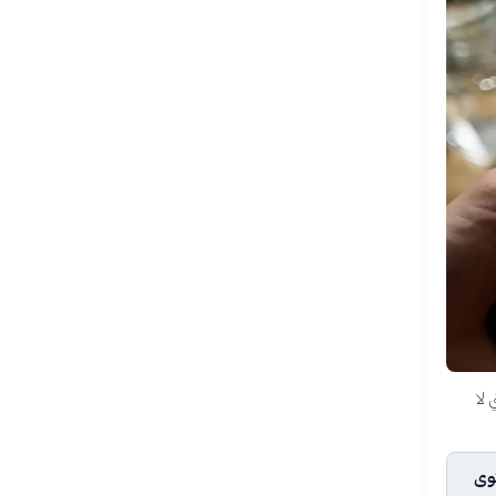
 لا
توى