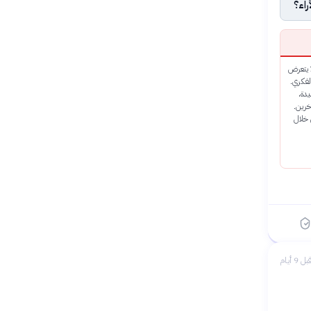
اء؟
ا يتعرض
الفكري.
دة،
خرين.
خلال
بل 9 أيام