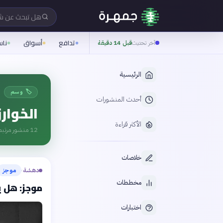
هل تبحث عن 
تدافع
أسواق
نا
آخر تحديث
قبل 14 دقيقة
الرئيسية
🏷️ وسم
أحدث المنشورات
الخوار
الأكثر قراءة
12
منشور مرتبط
خلاصات
دهشة
موجز
›
مخططات
موجز: هل ي
اختبارات