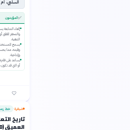
السلبي، أم 
✅
المؤيدون
إلغاء المتابعة ي
والمحفز للقلق أو 
الذهنية.
يسمح للمستخدم ب
وقيمه، مما يحسن 
وإنتاجية.
يساعد على فلترة ا
أو التي قد تكون 
شيفرة
خط زمن
›
تاريخ التع
العميق (1950-2026)