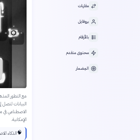
مقارنات
بروفايل
بالأرقام
محتوى متقدم
المِضمار
مع التطور المذه
البيانات لتصل إ
الاصطناعي في مج
الإمكانية.
🧠
الذكاء الا