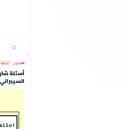
فضول
أسئلة 
›
أسئلة شارح
السيبراني