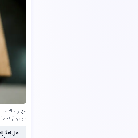
مع تزايد الانغم
تتوافق آراؤهم أ
هل يُعدّ إ