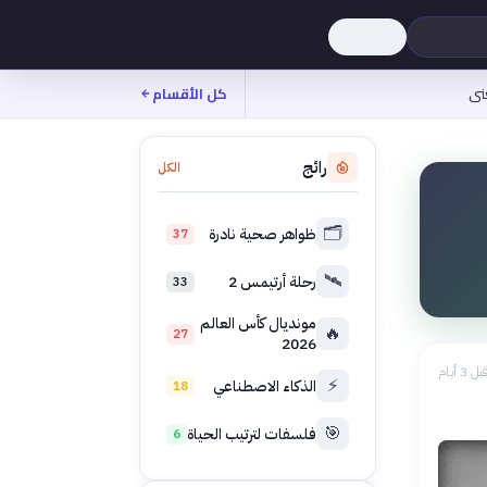
نى
كل الأقسام
رائج
الكل
🗂️
ظواهر صحية نادرة
37
🛰️
رحلة أرتيمس 2
33
مونديال كأس العالم
🔥
27
2026
بل 3 أيام
⚡
الذكاء الاصطناعي
18
🎯
فلسفات لترتيب الحياة
6