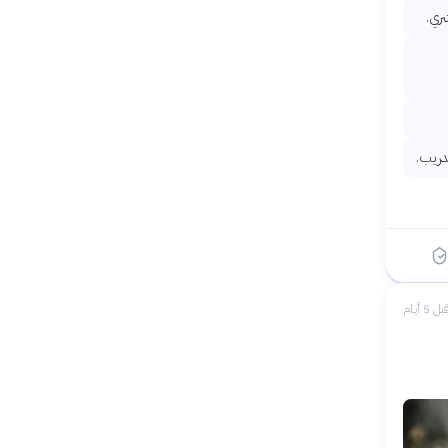
ري.
دريب.
بل 5 أيام