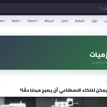
شيء؟
س
روح
شيفرة
زمان
خريطة
دهشة
عافية
مع
زميات
 بهذا الوسم
ق
مكن للذكاء الاصطناعي أن يصبح مبدعًا حقًا؟