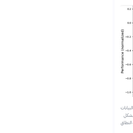
لبيانات
 بشكل
 النطاق