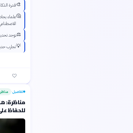
🎨
قدرة الذكا
🤔
علماء يجادل
الاصطناعي
⚖️
توجد تحديات
💡
تجارب حديث
تفاصيل
مناظر
›
مناظرة: هل
للحفاظ على