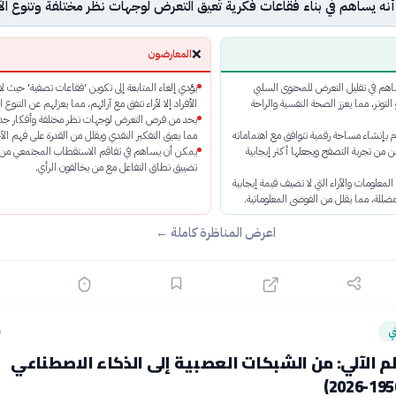
أنه يساهم في بناء فقاعات فكرية تُعيق التعرض لوجهات نظر مختلفة وتنوع الآر
❌
المعارضون
ساهم في تقليل التعرض للمحتوى السلبي
يؤدي إلغاء المتابعة إلى تكوين 'فقاعات تصفية' حيث ل
التوتر، مما يعزز الصحة النفسية والراحة
الأفراد إلا لآراء تتفق مع آرائهم، مما يعزلهم عن التنوع 
يحد من فرص التعرض لوجهات نظر مختلفة وأفكار جدي
إنشاء مساحة رقمية تتوافق مع اهتماماته
مما يعيق التفكير النقدي ويقلل من القدرة على فهم الآ
من تجربة التصفح ويجعلها أكثر إيجابية
يمكن أن يساهم في تفاقم الاستقطاب المجتمعي من 
تضييق نطاق التفاعل مع من يخالفون الرأي.
لمعلومات والآراء التي لا تضيف قيمة إيجابية
مضللة، مما يقلل من الفوضى المعلوماتية.
اعرض المناظرة كاملة ←
ي
ق
لم الآلي: من الشبكات العصبية إلى الذكاء الاصطناعي