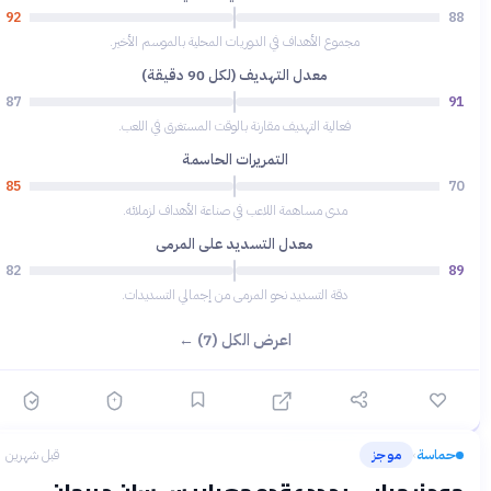
92
88
مجموع الأهداف في الدوريات المحلية بالموسم الأخير.
معدل التهديف (لكل 90 دقيقة)
87
91
فعالية التهديف مقارنة بالوقت المستغرق في اللعب.
التمريرات الحاسمة
85
70
مدى مساهمة اللاعب في صناعة الأهداف لزملائه.
معدل التسديد على المرمى
82
89
دقة التسديد نحو المرمى من إجمالي التسديدات.
اعرض الكل (7) ←
حماسة
موجز
قبل شهرين
›