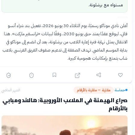
مستواه مع برشلونة.
أعلن نادي موناكو رسميًا، يوم الثلاثاء 30 يونيو 2026، تفعيل بند شراء أنسو
فاتي، ليوقع عقدًا يمتد حتى يونيو 2030، وفقًا لبيانات «ترانسفير ماركت». هذا
الانتقال يمثل نهاية فترة إعارة اللاعب من برشلونة، بعد أن انضم إلى موناكو في
بداية الموسم الماضي. تهدف الصفقة إلى تدعيم صفوف الفريق الفرنسي بلاعب
شاب يتمتع بإمكانيات هجومية كبيرة.
حماسة
مقارنة — مقارنة بالأرقام
الشهر الماضي
›
صراع الهيمنة في الملاعب الأوروبية: هالاند ومبابي
بالأرقام