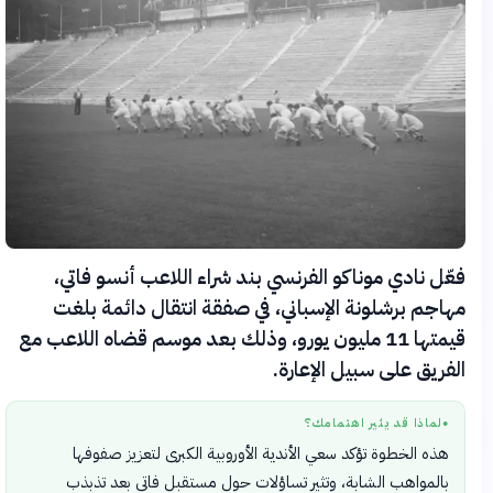
فعّل نادي موناكو الفرنسي بند شراء اللاعب أنسو فاتي،
مهاجم برشلونة الإسباني، في صفقة انتقال دائمة بلغت
قيمتها 11 مليون يورو، وذلك بعد موسم قضاه اللاعب مع
الفريق على سبيل الإعارة.
لماذا قد يثير اهتمامك؟
●
هذه الخطوة تؤكد سعي الأندية الأوروبية الكبرى لتعزيز صفوفها
بالمواهب الشابة، وتثير تساؤلات حول مستقبل فاتي بعد تذبذب