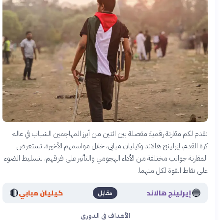
نقدم لكم مقارنة رقمية مفصلة بين اثنين من أبرز المهاجمين الشباب في عالم
كرة القدم، إيرلينج هالاند وكيليان مبابي، خلال مواسمهم الأخيرة. تستعرض
المقارنة جوانب مختلفة من الأداء الهجومي والتأثير على فرقهم، لتسليط الضوء
على نقاط القوة لكل منهما.
🔴
🔵
إيرلينج هالاند
كيليان مبابي
مقابل
الأهداف في الدوري