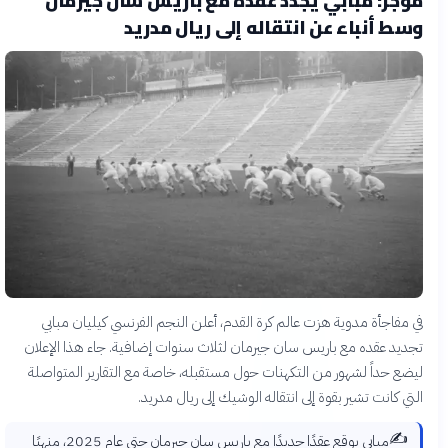
موجز: مبابي يجدد عقده مع باريس سان جيرمان
وسط أنباء عن انتقاله إلى ريال مدريد
في مفاجأة مدوية هزت عالم كرة القدم، أعلن النجم الفرنسي كيليان مبابي
تجديد عقده مع باريس سان جيرمان لثلاث سنوات إضافية. جاء هذا الإعلان
ليضع حداً لشهور من التكهنات حول مستقبله، خاصة مع التقارير المتواصلة
التي كانت تشير بقوة إلى انتقاله الوشيك إلى ريال مدريد.
✍️
مبابي يوقع عقدًا جديدًا مع باريس سان جيرمان حتى عام 2025، منهيًا