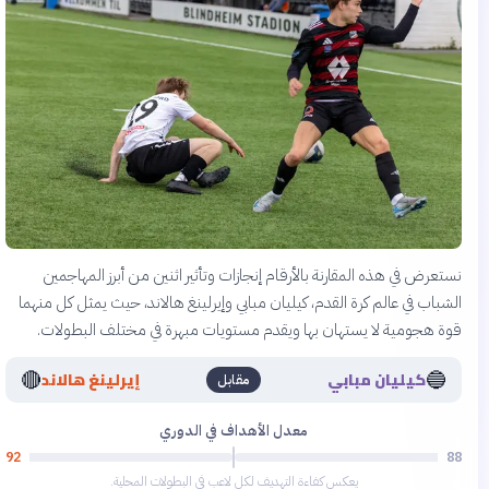
نستعرض في هذه المقارنة بالأرقام إنجازات وتأثير اثنين من أبرز المهاجمين
الشباب في عالم كرة القدم، كيليان مبابي وإيرلينغ هالاند، حيث يمثل كل منهما
قوة هجومية لا يستهان بها ويقدم مستويات مبهرة في مختلف البطولات.
🔴
🔵
كيليان مبابي
إيرلينغ هالاند
مقابل
معدل الأهداف في الدوري
92
88
يعكس كفاءة التهديف لكل لاعب في البطولات المحلية.