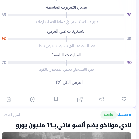
معدل التمريرات الحاسمة
65
78
مدى مساهمة اللاعب في صناعة الأهداف لزملائه.
التسديدات على المرمى
90
85
عدد التسديدات التي تستهدف المرمى بدقة.
المراوغات الناجحة
70
90
قدرة اللاعب على تخطي المدافعين بالكرة.
اعرض الكل (7) ←
حماسة
خلاصة
الشهر الماضي
›
نادي موناكو يضم أنسو فاتي بـ11 مليون يورو