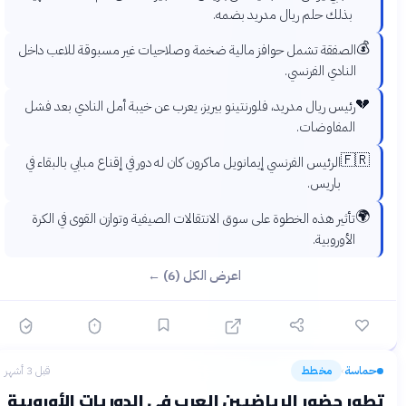
بذلك حلم ريال مدريد بضمه.
💰
الصفقة تشمل حوافز مالية ضخمة وصلاحيات غير مسبوقة للاعب داخل
النادي الفرنسي.
💔
رئيس ريال مدريد، فلورنتينو بيريز، يعرب عن خيبة أمل النادي بعد فشل
المفاوضات.
🇫🇷
الرئيس الفرنسي إيمانويل ماكرون كان له دور في إقناع مبابي بالبقاء في
باريس.
🌍
تأثير هذه الخطوة على سوق الانتقالات الصيفية وتوازن القوى في الكرة
الأوروبية.
اعرض الكل (6) ←
حماسة
مخطط
قبل 3 أشهر
›
تطور حضور الرياضيين العرب في الدوريات الأوروبية