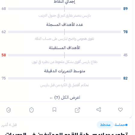
إجمالي النقاط
68
89
باريس يتصدر بفارق كبير في جدول الترتيب
عدد الأهداف المسجلة
62
78
تفوق هجومي واضح لباريس على حساب الدقة
الأهداف المستقبلة
58
45
دفاع باريس أقوى بشكل ملحوظ من نظيره في ليون
متوسط التمريرات الدقيقة
75
82
تحكم أفضل في الكرة من قبل باريس
اعرض الكل (7) ←
حماسة
مخطط
قبل 4 أشهر
›
تطور عدد لاعبي كرة القدم المحترفين في الدوريات