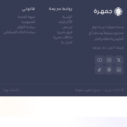
روابط سريعة
قانوني
الرئيسية
شروط الخدمة
الأكثر قراءة
الخصوصية
من نحن
سياسة الكوكيز
منصة معرفية عربية توفر
فريق جمهرة
سياسة الذكاء الاصطناعي
محتوى موثوقاً ومنظماً في
مكافآت جمهرة
العلوم والثقافة والفكر
اتصل بنا
قيمة المرء ما يعرفه
©
2026
جمهرة — جميع الحقوق محفوظة
مُحدَّث يوميًا