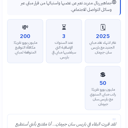
😡
جماهير ريال مدريد تعبر عن غضبها واستيائها من قرار مبابي عبر
وسائل التواصل الاجتماعي.
💸
⏳
🗓️
200
3
2025
عام انتهاء عقد مبابي
عدد السنوات
مليون يورو تقريبًا:
الجديد مع باريس
الإضافية التي
مكافأة التوقيع
سان جيرمان.
سيقضيها مبابي في
المتوقعة لمبابي.
باريس.
💲
50
مليون يورو تقريبًا:
راتب مبابي السنوي
مع باريس سان
جيرمان.
"
لقد قررت البقاء في باريس سان جيرمان... أنا مقتنع بأنني أستطيع