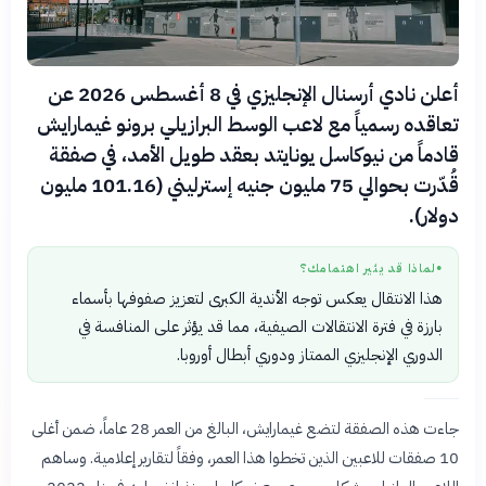
أعلن نادي أرسنال الإنجليزي في 8 أغسطس 2026 عن
تعاقده رسمياً مع لاعب الوسط البرازيلي برونو غيمارايش
قادماً من نيوكاسل يونايتد بعقد طويل الأمد، في صفقة
قُدّرت بحوالي 75 مليون جنيه إسترليني (101.16 مليون
دولار).
لماذا قد يثير اهتمامك؟
●
هذا الانتقال يعكس توجه الأندية الكبرى لتعزيز صفوفها بأسماء
بارزة في فترة الانتقالات الصيفية، مما قد يؤثر على المنافسة في
الدوري الإنجليزي الممتاز ودوري أبطال أوروبا.
جاءت هذه الصفقة لتضع غيمارايش، البالغ من العمر 28 عاماً، ضمن أغلى
10 صفقات للاعبين الذين تخطوا هذا العمر، وفقاً لتقارير إعلامية. وساهم