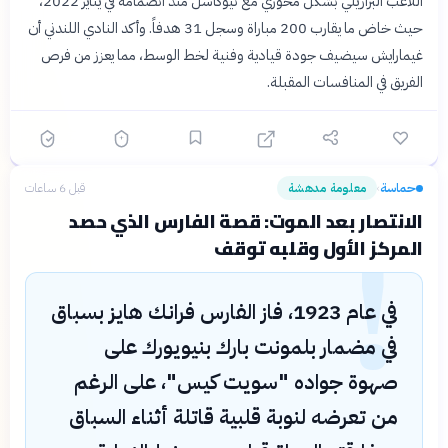
اللاعب البرازيلي بشكل محوري مع نيوكاسل منذ انضمامه في يناير 2022،
حيث خاض ما يقارب 200 مباراة وسجل 31 هدفاً. وأكد النادي اللندني أن
غيمارايش سيضيف جودة قيادية وفنية لخط الوسط، مما يعزز من فرص
الفريق في المنافسات المقبلة.
حماسة
معلومة مدهشة
قبل 6 ساعات
›
!
الانتصار بعد الموت: قصة الفارس الذي حصد
المركز الأول وقلبه توقف
في عام 1923، فاز الفارس فرانك هايز بسباق
في مضمار بلمونت بارك بنيويورك على
صهوة جواده "سويت كيس"، على الرغم
من تعرضه لنوبة قلبية قاتلة أثناء السباق