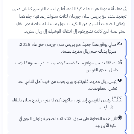
في مفاجأة مدوية هزت عالم كرة القدم، أعلن النجم الفرنسي كيليان مبابي
تجديد عقده مع باريس سان جيرمان لثلاث سنوات إضافية. جاء هذا
الإعلان ليضع حداً لشهور من التكهنات حول مستقبله، خاصة مع التقارير
المتواصلة التي كانت تشير بقوة إلى انتقاله الوشيك إلى ريال مدريد.
✍️
مبابي يوقع عقدًا جديدًا مع باريس سان جيرمان حتى عام 2025،
منهيًا بذلك حلم ريال مدريد بضمه.
💰
الصفقة تشمل حوافز مالية ضخمة وصلاحيات غير مسبوقة للاعب
داخل النادي الفرنسي.
💔
رئيس ريال مدريد، فلورنتينو بيريز، يعرب عن خيبة أمل النادي بعد
فشل المفاوضات.
🇫🇷
الرئيس الفرنسي إيمانويل ماكرون كان له دور في إقناع مبابي بالبقاء
في باريس.
🌍
تأثير هذه الخطوة على سوق الانتقالات الصيفية وتوازن القوى في
الكرة الأوروبية.