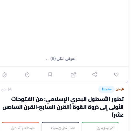
اعرض الكل (8) ←
زمان
مخطط
قبل شهرين
›
تطور الأسطول البحري الإسلامي: من الفتوحات
الأولى إلى ذروة القوة (القرن السابع-القرن السادس
عشر)
أكبر توسع بحري
عدد السفن في معركة
متوسط نمو الأسطول