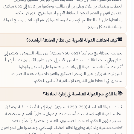
الخطاب وعثمان بن عفان وعلي بن أبي طالب، وحكموا من 632 إلى 661 ميلادي.
يعتبرون فترتهم العصر الذهبي للخلافة لأنهم اتبعوا منهج النبي في الحكم،
وحافظوا على نقاء التعاليم الإسلامية، وساهموا في نشر الإسلام وتوسيع الدولة
الإسلامية بشكل سريع.
🏛️
كيف اختلفت الدولة الأموية عن نظام الخلافة الراشدة؟
تحولت الخلافة مع بني أمية (661-750 ميلادي) من نظام الشورى والاختيار إلى
نظام وراثي حيث انتقلت السلطة من الأب إلى الابن. طبق الأمويون نظاماً إدارياً
أكثر تنظيماً بتقسيم الدولة إلى ولايات، واعتمدوا على الجيش والإدارة
البيروقراطية، وركزوا على التوسع العسكري والفتوحات. رغم هذه التغييرات،
استمروا في الحفاظ على الشريعة الإسلامية كأساس للحكم.
📚
ما الذي ميز الدولة العباسية في إدارة الخلافة؟
قامت الدولة العباسية (750-1258 ميلادي) بثورة إدارية أحدثت نقلة نوعية في
تنظيم الدولة الإسلامية، حيث أسست نظام ديوان متطوراً بأقسام متخصصة
لتسيير شؤون الحكم. اهتمت العباسيون بالعلم والحضارة وأنشأوا بغداد
كعاصمة علمية وثقافية، وطوروا نظام القضاء الإسلامي، واعتمدوا على الموظفين