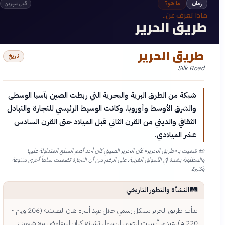
زمان
ما هو؟
قبل شهرين
ماذا تعرف عن..
طريق الحرير
طريق الحرير
تاريخ
Silk Road
شبكة من الطرق البرية والبحرية التي ربطت الصين بآسيا الوسطى
والشرق الأوسط وأوروبا، وكانت الوسيط الرئيسي للتجارة والتبادل
الثقافي والديني من القرن الثاني قبل الميلاد حتى القرن السادس
عشر الميلادي.
📜
سُميت بـ «طريق الحرير» لأن الحرير الصيني كان أحد أهم السلع المتداولة عليها
والمطلوبة بشدة في الأسواق الغربية، على الرغم من أن التجارة تضمنت سلعاً أخرى متنوعة
وكثيرة.
🛤️
النشأة والتطور التاريخي
بدأت طريق الحرير بشكل رسمي خلال عهد أسرة هان الصينية (206 ق.م -
220 م)، عندما أرسلت الصين الرسول تشانغ كيان للتفاوض مع شعوب