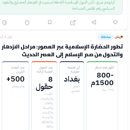
كيلومتر مربع، لكن الدول الإسلامية اللاحقة استمرت في الازدهار الحضاري والنفوذ
السياسي رغم تقلص المساحة.
زمان
مخطط
قبل 4 أشهر
›
تطور الحضارة الإسلامية عبر العصور: مراحل الازدهار
والتحول من صدر الإسلام إلى العصر الحديث
أطول فترة ازدهار
أبرز عاصمة
عدد الحقول
عدد العلماء
حضارية
العلمية الرائدة
البارزين
800-
بغداد
8
500+
1500م
حقول
العصر
عالم ومفكر
700 سنة
العباسي
الطب
والرياضيات
والفلك
والفلسفة
والكيمياء
والهندسة
والجغرافيا
واللغة