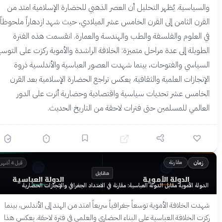
والسياسية. يُظهر التحليل أن العصر الذهبي للحضارة الإسلامية امتد من
القرن الثامن إلى القرن الخامس عشر الميلادي، حيث شهد ازدهاراً ملحوظاً
في العلوم والفلسفة والطب والهندسة والعمارة. انقسمت هذه الفترة
الطويلة إلى عدة مراحل متميزة: الخلافة الراشدة والأموية ركزت على التوسع
السياسي والفتوحات، بينما شهدت العصور العباسية والأندلسية ذروة
الإنجازات العلمية والثقافية. يعكس تراجع الحضارة الإسلامية بعد القرن
الخامس عشر تحديات سياسية واقتصادية وحضارية أثرت على الدور
العالمي للمسلمين حتى فترات لاحقة من التاريخ الحديث.
🟠
🟣
مقارنة
زمان
قبل 4 أشهر
مقابل
الدولة الأموية
الدولة العباسية
الدولة الأموية مقابل الدولة العباسية: مقارنة في الامتداد الجغرافي والإنجازات الحضارية
شهدت الخلافة الأموية توسعاً جغرافياً سريعاً امتد من الهند إلى الأندلس، بينما
ركزت الخلافة العباسية على البناء الحضاري والعلمي في فترة لاحقة. يعكس هذا