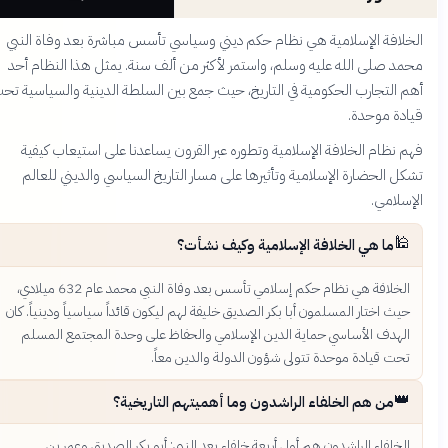
الخلافة الإسلامية هي نظام حكم ديني وسياسي تأسس مباشرة بعد وفاة النبي
محمد صلى الله عليه وسلم، واستمر لأكثر من ألف سنة. يمثل هذا النظام أحد
أهم التجارب الحكومية في التاريخ، حيث جمع بين السلطة الدينية والسياسية تحت
قيادة موحدة.
فهم نظام الخلافة الإسلامية وتطوره عبر القرون يساعدنا على استيعاب كيفية
تشكل الحضارة الإسلامية وتأثيرها على مسار التاريخ السياسي والديني للعالم
الإسلامي.
🕌
ما هي الخلافة الإسلامية وكيف نشأت؟
الخلافة هي نظام حكم إسلامي تأسس بعد وفاة النبي محمد عام 632 ميلادي،
حيث اختار المسلمون أبا بكر الصديق خليفة لهم ليكون قائداً سياسياً ودينياً. كان
الهدف الأساسي حماية الدين الإسلامي والحفاظ على وحدة المجتمع المسلم
تحت قيادة موحدة تتولى شؤون الدولة والدين معاً.
👑
من هم الخلفاء الراشدون وما أهميتهم التاريخية؟
الخلفاء الراشدون هم أول أربعة خلفاء بعد النبي: أبو بكر الصديق وعمر بن