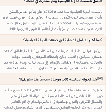
🏛️
متى تأسست الدولة العباسية وكم استمرت في الحكم؟
تأسست الدولة العباسية سنة 132 هـ (750م) على يد أبو العباس السفاح
وأسرته بعد سقوط الدولة الأموية. استمرت في الحكم المركزي حوالي خمسة قرون
ونصف حتى سقوطها سنة 656 هـ (1258م) بفعل الغزو المغولي. خلال هذه
الفترة، اعتبرت بغداد عاصمتها مركزاً حضارياً عالمياً للعلوم والفنون والثقافة.
⚔️
ما أهم العوامل الداخلية التي ضعفت الدولة العباسية؟
من أبرز العوامل الداخلية: الصراعات على السلطة بين أبناء الخليفة التي أضعفت
الاستقرار السياسي، والفساد الإداري وانحطاط الموظفين، وانتشار الثورات
والحركات الانفصالية في الأطراف. بالإضافة إلى ذلك، انهارت الإدارة المركزية مما
أدى إلى تفتت السلطة بين أمراء محليين لا يعترفون بسلطة الخليفة الحقيقية.
🗺️
هل الدولة العباسية كانت موحدة سياسياً عند سقوطها؟
لا، بل كانت مقسمة تماماً قبل سقوطها بقرون. منذ القرن الثالث الهجري، بدأت
دول مستقلة تنفصل عن السلطة العباسية مثل الدولة الفاطمية في مصر
والشمال الأفريقي، والدول الإسلامية في الأندلس والشام. في القرن العاشر
الميلادي، لم يكن الخليفة العباسي يسيطر على أكثر من بغداد ومحيطها المباشر،