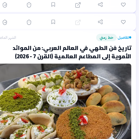
🟡 متوسط
🎯
6
سؤال
ابدأ ←
اختيار متعدد
زمان
قبل 19 يومًا
الدولة العباسية: فجر بغداد الذهبي وصعود الحضارة
الإسلامية
تفاصيل
خط زمني
الشهر الماضي
›
تاريخ فن الطهي في العالم العربي: من الموائد
الأموية إلى المطاعم العالمية (القرن 7 - 2026)