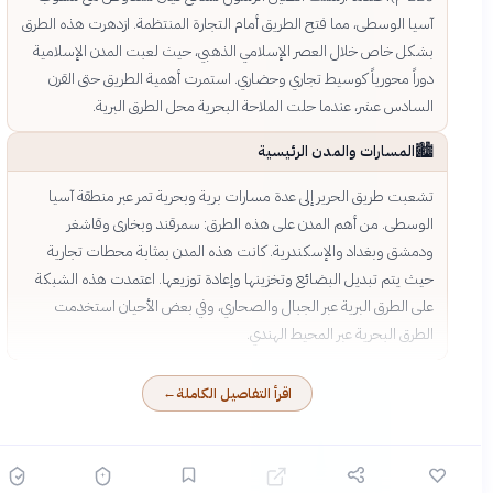
آسيا الوسطى، مما فتح الطريق أمام التجارة المنتظمة. ازدهرت هذه الطرق
بشكل خاص خلال العصر الإسلامي الذهبي، حيث لعبت المدن الإسلامية
دوراً محورياً كوسيط تجاري وحضاري. استمرت أهمية الطريق حتى القرن
السادس عشر، عندما حلت الملاحة البحرية محل الطرق البرية.
🏙️
المسارات والمدن الرئيسية
تشعبت طريق الحرير إلى عدة مسارات برية وبحرية تمر عبر منطقة آسيا
الوسطى. من أهم المدن على هذه الطرق: سمرقند وبخارى وقاشغر
ودمشق وبغداد والإسكندرية. كانت هذه المدن بمثابة محطات تجارية
حيث يتم تبديل البضائع وتخزينها وإعادة توزيعها. اعتمدت هذه الشبكة
على الطرق البرية عبر الجبال والصحاري، وفي بعض الأحيان استخدمت
الطرق البحرية عبر المحيط الهندي.
اقرأ التفاصيل الكاملة
←