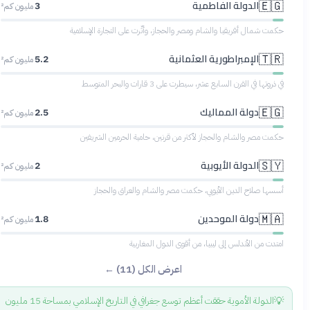
الدولة الفاطمية
🇪🇬
3
مليون كم²
حكمت شمال أفريقيا والشام ومصر والحجاز، وأثّرت على التجارة الإسلامية
الإمبراطورية العثمانية
🇹🇷
5.2
مليون كم²
في ذروتها في القرن السابع عشر، سيطرت على 3 قارات والبحر المتوسط
دولة المماليك
🇪🇬
2.5
مليون كم²
حكمت مصر والشام والحجاز لأكثر من قرنين، حامية الحرمين الشريفين
الدولة الأيوبية
🇸🇾
2
مليون كم²
أسسها صلاح الدين الأيوبي، حكمت مصر والشام والعراق والحجاز
دولة الموحدين
🇲🇦
1.8
مليون كم²
امتدت من الأندلس إلى ليبيا، من أقوى الدول المغاربية
اعرض الكل (11) ←
💡
الدولة الأموية حققت أعظم توسع جغرافي في التاريخ الإسلامي بمساحة 15 مليون