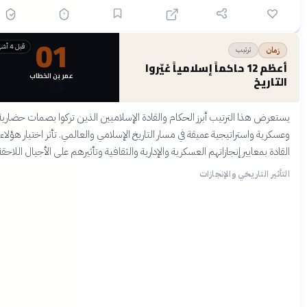
01
قبل 4 أشهر
ترتيب
زمان
أعظم 12 حاكماً إسلامياً غيّروا
عمر بن الخطاب
التاريخ
🥉
🥈
🥇
يستعرض هذا الترتيب أبرز الحكام والقادة الإسلاميين الذين تركوا بصمات حضارية
وعسكرية واستراتيجية عميقة في مسار التاريخ الإسلامي والعالمي. تأثر اختيار هؤلاء
القادة بمعايير إنجازاتهم العسكرية والإدارية والثقافية وتأثيرهم على الأجيال اللاحقة.
التأثير التاريخي والإنجازات