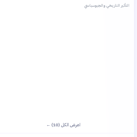
التأثير التاريخي والجيوسياسي
؟
اعرض الكل (10) ←