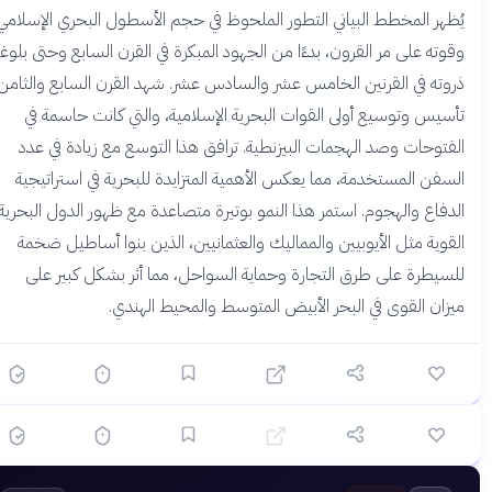
يُظهر المخطط البياني التطور الملحوظ في حجم الأسطول البحري الإسلامي
وقوته على مر القرون، بدءًا من الجهود المبكرة في القرن السابع وحتى بلوغه
ذروته في القرنين الخامس عشر والسادس عشر. شهد القرن السابع والثامن
تأسيس وتوسيع أولى القوات البحرية الإسلامية، والتي كانت حاسمة في
الفتوحات وصد الهجمات البيزنطية. ترافق هذا التوسع مع زيادة في عدد
السفن المستخدمة، مما يعكس الأهمية المتزايدة للبحرية في استراتيجية
الدفاع والهجوم. استمر هذا النمو بوتيرة متصاعدة مع ظهور الدول البحرية
؟
القوية مثل الأيوبيين والمماليك والعثمانيين، الذين بنوا أساطيل ضخمة
للسيطرة على طرق التجارة وحماية السواحل، مما أثر بشكل كبير على
ميزان القوى في البحر الأبيض المتوسط والمحيط الهندي.
🟡 متوسط
🎯
6
سؤال
ابدأ ←
اختيار متعدد
زمان
قبل شهرين
صعود نجم الدولة الفاطمية وسقوطها: رحلة الألف عام من
المجد والزوال