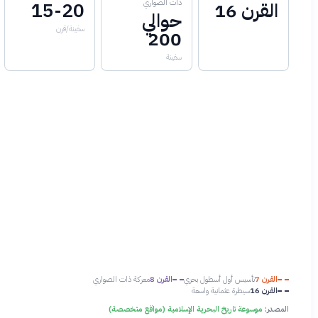
ذات الصواري
القرن 16
15-20
حوالي
سفينة/قرن
200
سفينة
القرن 7
تأسيس أول أسطول بحري
القرن 8
معركة ذات الصواري
القرن 16
سيطرة عثمانية واسعة
المصدر:
موسوعة تاريخ البحرية الإسلامية (مواقع متخصصة)