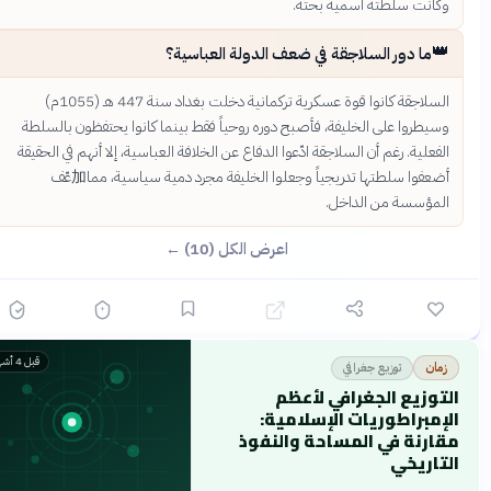
وكانت سلطته اسمية بحتة.
👑
ما دور السلاجقة في ضعف الدولة العباسية؟
السلاجقة كانوا قوة عسكرية تركمانية دخلت بغداد سنة 447 هـ (1055م)
وسيطروا على الخليفة، فأصبح دوره روحياً فقط بينما كانوا يحتفظون بالسلطة
الفعلية. رغم أن السلاجقة ادّعوا الدفاع عن الخلافة العباسية، إلا أنهم في الحقيقة
أضعفوا سلطتها تدريجياً وجعلوا الخليفة مجرد دمية سياسية، مما加عّف
المؤسسة من الداخل.
اعرض الكل (10) ←
قبل 4 أشهر
توزيع جغرافي
زمان
التوزيع الجغرافي لأعظم
الإمبراطوريات الإسلامية:
مقارنة في المساحة والنفوذ
التاريخي