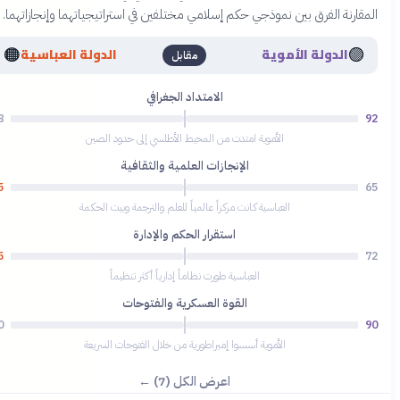
المقارنة الفرق بين نموذجي حكم إسلامي مختلفين في استراتيجياتهما وإنجازاتهما.
🟠
🟣
الدولة الأموية
الدولة العباسية
مقابل
الامتداد الجغرافي
78
92
الأموية امتدت من المحيط الأطلسي إلى حدود الصين
الإنجازات العلمية والثقافية
95
65
العباسية كانت مركزاً عالمياً للعلم والترجمة وبيت الحكمة
استقرار الحكم والإدارة
85
72
العباسية طورت نظاماً إدارياً أكثر تنظيماً
القوة العسكرية والفتوحات
70
90
الأموية أسسوا إمبراطورية من خلال الفتوحات السريعة
اعرض الكل (7) ←