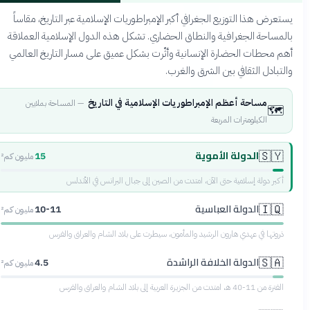
يستعرض هذا التوزيع الجغرافي أكبر الإمبراطوريات الإسلامية عبر التاريخ، مقاساً
بالمساحة الجغرافية والنطاق الحضاري. تشكل هذه الدول الإسلامية العملاقة
أهم محطات الحضارة الإنسانية وأثّرت بشكل عميق على مسار التاريخ العالمي
والتبادل الثقافي بين الشرق والغرب.
مساحة أعظم الإمبراطوريات الإسلامية في التاريخ
—
المساحة بملايين
🗺️
الكيلومترات المربعة
الدولة الأموية
🇸🇾
15
مليون كم²
أكبر دولة إسلامية حتى الآن، امتدت من الصين إلى جبال البرانس في الأندلس
الدولة العباسية
🇮🇶
10-11
مليون كم²
ذروتها في عهدي هارون الرشيد والمأمون، سيطرت على بلاد الشام والعراق والفرس
الدولة الخلافة الراشدة
🇸🇦
4.5
مليون كم²
الفترة من 11-40 هـ، امتدت من الجزيرة العربية إلى بلاد الشام والعراق والفرس