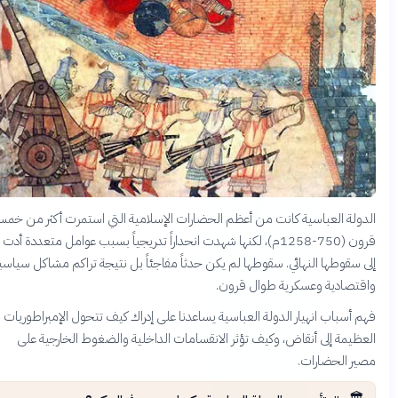
الدولة العباسية كانت من أعظم الحضارات الإسلامية التي استمرت أكثر من خمسة
قرون (750-1258م)، لكنها شهدت انحداراً تدريجياً بسبب عوامل متعددة أدت
إلى سقوطها النهائي. سقوطها لم يكن حدثاً مفاجئاً بل نتيجة تراكم مشاكل سياسية
واقتصادية وعسكرية طوال قرون.
فهم أسباب انهيار الدولة العباسية يساعدنا على إدراك كيف تتحول الإمبراطوريات
العظيمة إلى أنقاض، وكيف تؤثر الانقسامات الداخلية والضغوط الخارجية على
مصير الحضارات.