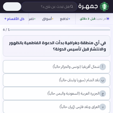
هل تبحث عن شيء؟
تدافع
أسواق
ناس
روح
كل الأقسام
شيفر
آخر تحديث
قبل 3 دقائق
6
/
1
في أي منطقة جغرافية بدأت الدعوة الفاطمية بالظهور
والانتشار قبل تأسيس الدولة؟
شمال أفريقيا (تونس والجزائر حالياً)
أ
بلاد الشام (سوريا ولبنان حالياً)
ب
الجزيرة العربية (السعودية واليمن حالياً)
ج
العراق وبلاد فارس (إيران حالياً)
د