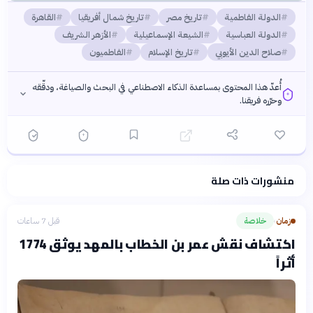
الدولة الفاطمية
تاريخ مصر
تاريخ شمال أفريقيا
القاهرة
الدولة العباسية
الشيعة الإسماعيلية
الأزهر الشريف
صلاح الدين الأيوبي
تاريخ الإسلام
الفاطميون
أُعدّ هذا المحتوى بمساعدة الذكاء الاصطناعي في البحث والصياغة، ودقّقه
وحرّره فريقنا.
منشورات ذات صلة
فلسفتنا المعرفية
·
سياسة الذكاء الاصطناعي
زمان
خلاصة
قبل 7 ساعات
›
اكتشاف نقش عمر بن الخطاب بالمهد يوثق 1774
أثراً