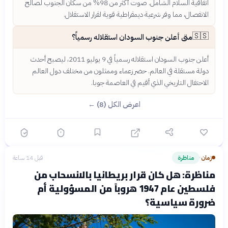
اتفاقية السلام الشامل. صوت أكثر من 98% من سكان الجنوب لصالح
الانفصال، مما وفر شرعية ديمقراطية قوية لقرار الاستقلال.
🇸🇸
متى أعلن جنوب السودان استقلاله رسمياً؟
أعلن جنوب السودان استقلاله رسمياً في 9 يوليو 2011، ليصبح أحدث
دولة مستقلة في العالم. حضر زعماء وممثلون من مختلف دول العالم
الاحتفال التاريخي الذي أقيم في العاصمة جوبا.
اعرض الكل (8) ←
زمان
مناظرة
قبل 14 ساعة
›
مناظرة: هل كان قرار بريطانيا بالانسحاب من
فلسطين عام 1947 هروباً من المسؤولية أم
ضرورة سياسية؟