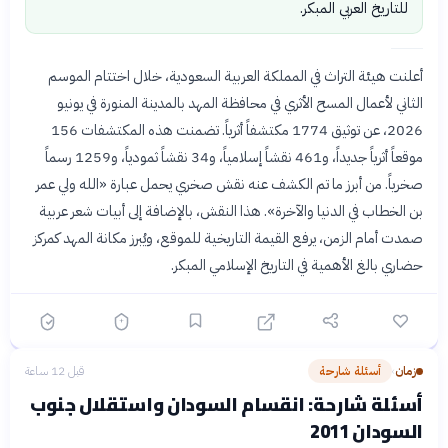
للتاريخ العربي المبكر.
أعلنت هيئة التراث في المملكة العربية السعودية، خلال اختتام الموسم
الثاني لأعمال المسح الأثري في محافظة المهد بالمدينة المنورة في يونيو
2026، عن توثيق 1774 مكتشفاً أثرياً. تضمنت هذه المكتشفات 156
موقعاً أثرياً جديداً، و461 نقشاً إسلامياً، و34 نقشاً ثمودياً، و1259 رسماً
صخرياً. من أبرز ما تم الكشف عنه نقش صخري يحمل عبارة «الله ولي عمر
بن الخطاب في الدنيا والآخرة». هذا النقش، بالإضافة إلى أبيات شعر عربية
صمدت أمام الزمن، يرفع القيمة التاريخية للموقع، ويُبرز مكانة المهد كمركز
حضاري بالغ الأهمية في التاريخ الإسلامي المبكر.
زمان
أسئلة شارحة
قبل 12 ساعة
›
أسئلة شارحة: انقسام السودان واستقلال جنوب
السودان 2011