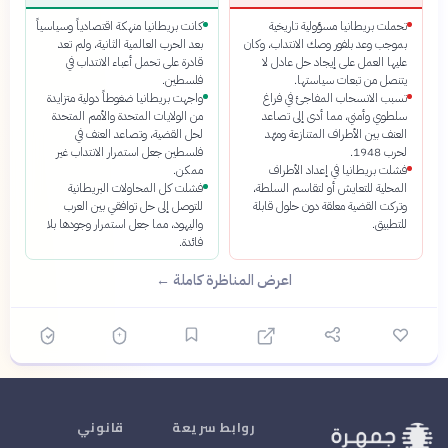
تحملت بريطانيا مسؤولية تاريخية
كانت بريطانيا منهكة اقتصادياً وسياسياً
بموجب وعد بلفور وصك الانتداب، وكان
بعد الحرب العالمية الثانية، ولم تعد
عليها العمل على إيجاد حل عادل لا
قادرة على تحمل أعباء الانتداب في
يتنصل من تبعات سياستها.
فلسطين.
تسبب الانسحاب المفاجئ في فراغ
واجهت بريطانيا ضغوطاً دولية متزايدة
سلطوي وأمني، مما أدى إلى تصاعد
من الولايات المتحدة والأمم المتحدة
العنف بين الأطراف المتنازعة ومهّد
لحل القضية، وتصاعد العنف في
لحرب 1948.
فلسطين جعل استمرار الانتداب غير
فشلت بريطانيا في إعداد الأطراف
ممكن.
المحلية للتعايش أو لتقاسم السلطة،
فشلت كل المحاولات البريطانية
وتركت القضية معلقة دون حلول قابلة
للتوصل إلى حل توافقي بين العرب
للتطبيق.
واليهود، مما جعل استمرار وجودها بلا
فائدة.
اعرض المناظرة كاملة ←
روابط سريعة
قانوني