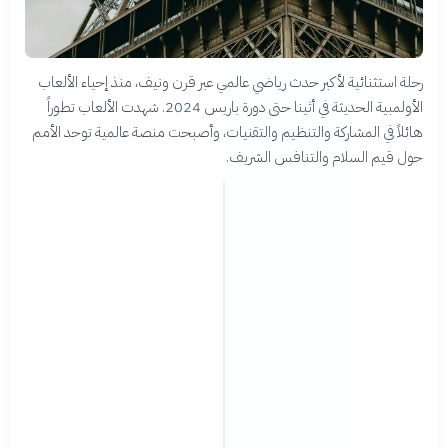
رحلة استثنائية لأكبر حدث رياضي عالمي عبر قرن ونيف، منذ إحياء الألعاب
الأولمبية الحديثة في أثينا حتى دورة باريس 2024. شهدت الألعاب تطوراً
هائلاً في المشاركة والتنظيم والتقنيات، وأصبحت منصة عالمية توحد الأمم
حول قيم السلام والتنافس الشريف.