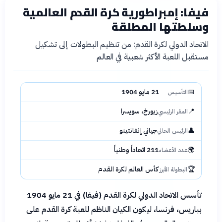
فيفا: إمبراطورية كرة القدم العالمية
حماسة
📝 مقالة
الشهر الماضي
وسلطتها المطلقة
الاتحاد الدولي لكرة القدم: من تنظيم البطولات إلى تشكيل
مستقبل اللعبة الأكثر شعبية في العالم
📅
21 مايو 1904
التأسيس
📍
زيورخ، سويسرا
المقر الرئيسي
👤
جياني إنفانتينو
الرئيس الحالي
🌍
211 اتحاداً وطنياً
عدد الأعضاء
🏆
كأس العالم لكرة القدم
البطولة الأبرز
تأسس الاتحاد الدولي لكرة القدم (فيفا) في 21 مايو 1904
بباريس، فرنسا، ليكون الكيان الناظم للعبة كرة القدم على