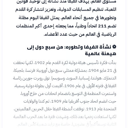
مستوى العالم. يهدف الفيفا منذ نشأته إلى توحيد قوانين
اللعبة، تنظيم المسابقات الدولية، وتعزيز انتشار كرة القدم
وتطويرها في جميع أنحاء العالم. يمثل الفيفا اليوم مظلة
تضم 211 اتحاداً وطنياً، مما يجعله إحدى أكبر المنظمات
الرياضية في العالم من حيث عدد الأعضاء.
⚽
نشأة الفيفا وتطوره: من سبع دول إلى
هيمنة عالمية
بدأت فكرة تأسيس هيئة دولية لكرة القدم عام 1902، لكنها تحققت
في 21 مايو 1904، بمشاركة ممثلي سبع دول أوروبية: فرنسا، بلجيكا،
الدنمارك، هولندا، إسبانيا، السويد، وسويسرا. تولى روبرت جورين رئاسة
الفيفا في فترته الأولى. في عام 1906، أقيمت أول بطولة دولية رسمية،
واستمرت المنظمة في التوسع بانضمام اتحادات من خارج أوروبا،
حيث انضم اتحاد جنوب أفريقيا عام 1909، ثم كندا والولايات
المتحدة عام 1913. توقفت أنشطة الفيفا خلال الحربين العالميتين،
لكنها استعادت زخمها بعد ذلك، وشهدت فترة ما بعد الحرب العالمية
الثانية توسعاً كبيراً في عضويتها، خاصة مع تزايد شعبية كأس العالم.