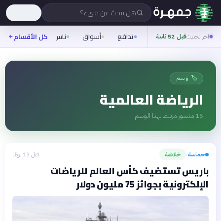
هل تبحث عن شيء؟
تدافع
أسواق
ناس
روح
كل الأقسام
شيفر
آخر تحديث
قبل 52 ثانية
🏷️ وسم
الرياضة العالمية
15
منشور مرتبط بهذا الوسم
حماسة
خلاصة
قبل 13 يومًا
›
باريس تستضيف كأس العالم للرياضات
الإلكترونية بجوائز 75 مليون دولار