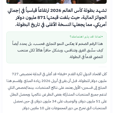
تشهد بطولة كأس العالم 2026 ارتفاعاً قياسياً في إجمالي
الجوائز المالية، حيث بلغت قيمتها 871 مليون دولار
أمريكي، مما يجعلها النسخة الأغلى في تاريخ البطولة.
لماذا قد يثير اهتمامك؟
●
هذا الرقم الضخم لا يعكس النمو التجاري فحسب، بل يحدد أيضاً
كيف ستُبنى الفرق وتتنافس، ويشكل حافزاً هائلاً لكل منتخب
للمضي قدماً في البطولة.
كان الاتحاد الدولي لكرة القدم «فيفا» قد أعلن في البداية تخصيص 727
مليون دولار للبطولة، قبل أن يقرر في أبريل 2026 زيادة المبلغ. ويُقسم هذا
المبلغ إلى قسمين؛ الأول يعتمد على نتائج المنتخبات، بينما يُخصص الثاني
لدعم جميع المنتخبات المشاركة بغض النظر عن نتائجها. ويحصل البطل
على 51 مليون دولار، والوصيف على 34 مليون دولار، في حين تحصل
المنتخبات التي تخرج من دور المجموعات على 10 ملايين دولار.