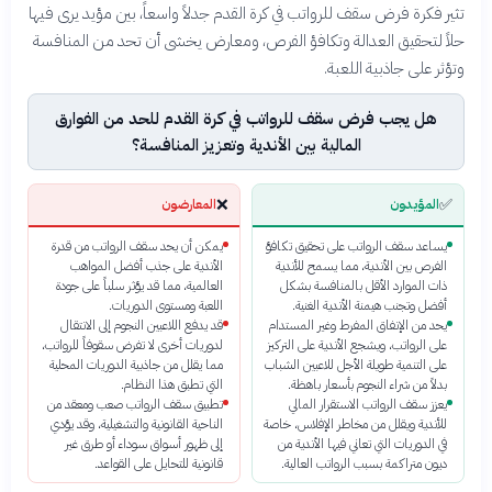
تثير فكرة فرض سقف للرواتب في كرة القدم جدلاً واسعاً، بين مؤيد يرى فيها
حلاً لتحقيق العدالة وتكافؤ الفرص، ومعارض يخشى أن تحد من المنافسة
وتؤثر على جاذبية اللعبة.
هل يجب فرض سقف للرواتب في كرة القدم للحد من الفوارق
المالية بين الأندية وتعزيز المنافسة؟
❌
✅
المؤيدون
المعارضون
يساعد سقف الرواتب على تحقيق تكافؤ
يمكن أن يحد سقف الرواتب من قدرة
الفرص بين الأندية، مما يسمح للأندية
الأندية على جذب أفضل المواهب
ذات الموارد الأقل بالمنافسة بشكل
العالمية، مما قد يؤثر سلباً على جودة
أفضل وتجنب هيمنة الأندية الغنية.
اللعبة ومستوى الدوريات.
يحد من الإنفاق المفرط وغير المستدام
قد يدفع اللاعبين النجوم إلى الانتقال
على الرواتب، ويشجع الأندية على التركيز
لدوريات أخرى لا تفرض سقوفاً للرواتب،
على التنمية طويلة الأجل للاعبين الشباب
مما يقلل من جاذبية الدوريات المحلية
بدلاً من شراء النجوم بأسعار باهظة.
التي تطبق هذا النظام.
يعزز سقف الرواتب الاستقرار المالي
تطبيق سقف الرواتب صعب ومعقد من
للأندية ويقلل من مخاطر الإفلاس، خاصة
الناحية القانونية والتشغيلية، وقد يؤدي
في الدوريات التي تعاني فيها الأندية من
إلى ظهور أسواق سوداء أو طرق غير
ديون متراكمة بسبب الرواتب العالية.
قانونية للتحايل على القواعد.