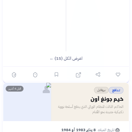
اعرض الكل (15) ←
👤
قبل 4 أشهر
بروفايل
تدافع
كيم جونغ أون
الحاكم الثالث للنظام الوراثي الذي يدفع أسلحة نووية
تكتيكية جديدة نحو الأمام
🎂
8 يناير 1983 أو 1984
تاريخ الميلاد