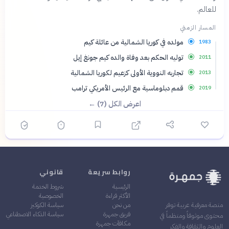
للعالم.
المسار الزمني
مولده في كوريا الشمالية من عائلة كيم
1983
توليه الحكم بعد وفاة والده كيم جونغ إيل
2011
تجاربه النووية الأولى كزعيم لكوريا الشمالية
2013
قمم دبلوماسية مع الرئيس الأمريكي ترامب
2019
اعرض الكل (7) ←
روابط سريعة
قانوني
الرئيسية
شروط الخدمة
الأكثر قراءة
الخصوصية
من نحن
سياسة الكوكيز
منصة معرفية عربية توفر
فريق جمهرة
سياسة الذكاء الاصطناعي
محتوى موثوقاً ومنظماً في
مكافآت جمهرة
العلوم والثقافة والفكر