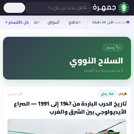
هل تبحث عن شيء؟
تدافع
أسواق
ناس
روح
كل الأقسام
شيف
آخر تحديث
قبل 20 دقيقة
🏷️ وسم
السلاح النووي
2
منشور مرتبط بهذا الوسم
زمان
خط زمني
قبل شهرين
›
تاريخ الحرب الباردة من 1947 إلى 1991 — الصراع
الأيديولوجي بين الشرق والغرب