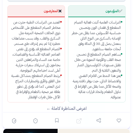
❌
✅
المؤيدون
المعارضون
الدراسات العلمية أثبتت فعالية الصيام
العديد من الدراسات الطبية حذرت من
المتقطع في فقدان الوزن وتحسين
مخاطر الصيام المتقطع على الأشخاص
حساسية الأنسولين، مما يقلل من خطر
ذوي الحالات الصحية المزمنة مثل
الإصابة بالسكري من النوع الثاني
السكري والقلب، وقد يسبب مضاعفات
بمعدل يصل إلى 30 في المائة وفق
خطيرة إذا لم يتم إشراف طبي مستمر.
أبحاث جامعة ستانفورد.
الصيام المتقطع قد يؤدي إلى نقص
يساهم الصيام المتقطع في تحسين
العناصر الغذائية الأساسية والفيتامينات،
صحة القلب والأوعية الدموية من خلال
خاصة عند النساء والمراهقين الذين
تقليل مستويات الكوليسترول الضار
يحتاجون إلى استهلاك سعرات حرارية
والدهون الثلاثية في الدم.
أعلى لسد احتياجاتهم البيولوجية.
يعزز هذا النمط من الالتزام النفسي
يرتبط الصيام المتقطع بمشاكل نفسية
والانضباط الذاتي، حيث يوفر نافذة زمنية
مثل القلق والأرق واضطرابات المزاج
واضحة للأكل مما يقلل من الإفراط في
لدى البعض، كما قد يؤدي إلى تطور
تناول الطعام واتخاذ قرارات غذائية
علاقة غير صحية بالطعام والإفراط في
عشوائية.
الأكل خلال فترات الإفطار.
اعرض المناظرة كاملة ←