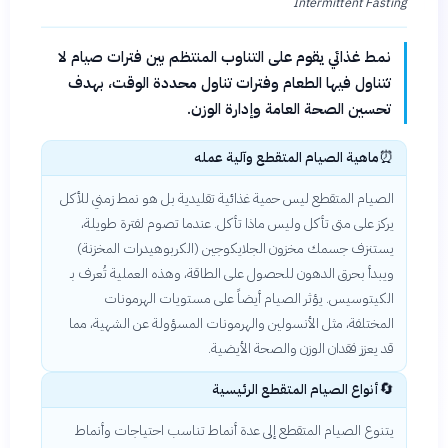
Intermittent Fasting
نمط غذائي يقوم على التناوب المنتظم بين فترات صيام لا
تتناول فيها الطعام وفترات تناول محددة الوقت، بهدف
تحسين الصحة العامة وإدارة الوزن.
⏰
ماهية الصيام المتقطع وآلية عمله
الصيام المتقطع ليس حمية غذائية تقليدية بل هو نمط زمني للأكل
يركز على متى تأكل وليس ماذا تأكل. عندما تصوم لفترة طويلة،
يستنزف جسمك مخزون الجلايكوجين (الكربوهيدرات المخزنة)
ويبدأ بحرق الدهون للحصول على الطاقة، وهذه العملية تُعرف بـ
الكيتوسيس. يؤثر الصيام أيضاً على مستويات الهرمونات
المختلفة، مثل الأنسولين والهرمونات المسؤولة عن الشهية، مما
قد يعزز فقدان الوزن والصحة الأيضية.
🔄
أنواع الصيام المتقطع الرئيسية
يتنوع الصيام المتقطع إلى عدة أنماط تناسب احتياجات وأنماط