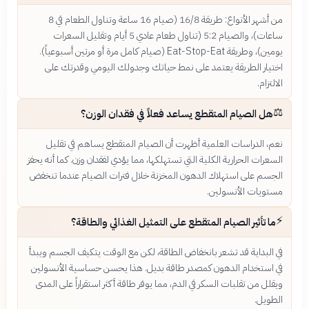
من أشهر الأنواع: طريقة 16/8 (صيام 16 ساعة وتناول الطعام في 8
ساعات)، والصيام 5:2 (تناول طعام عادي 5 أيام وتقليل السعرات
يومين)، وطريقة Eat-Stop-Eat (صيام كامل مرة أو مرتين أسبوعياً).
اختيار الطريقة يعتمد على نمط حياتك وجدولك اليومي وقدرتك على
الالتزام.
⚖️
هل الصيام المتقطع يساعد فعلاً في فقدان الوزن؟
نعم، الدراسات العلمية أظهرت أن الصيام المتقطع يساهم في تقليل
السعرات الحرارية الكلية التي تستهلكها، مما يؤدي لفقدان وزن. كما أنه يحفز
الجسم على استهلاك الدهون المخزنة خلال فترات الصيام عندما تنخفض
مستويات الأنسولين.
⚡
ما تأثير الصيام المتقطع على التمثيل الغذائي والطاقة؟
في البداية قد تشعر بانخفاض الطاقة، لكن مع الوقت يتكيف الجسم ويبدأ
في استخدام الدهون كمصدر طاقة بديل. هذا يحسن حساسية الأنسولين
ويقلل من تقلبات السكر في الدم، مما يوفر طاقة أكثر استقراراً على المدى
الطويل.