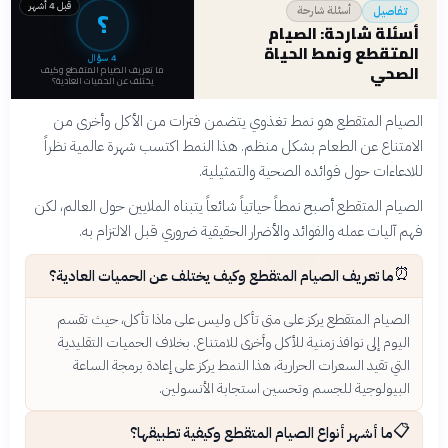
قبل 4 أشهر
؟
أسئلة شارحة
تفاصيل
أسئلة شارحة: الصيام
المتقطع ونمط الحياة
4
سؤال
الصحي
ما تعريف الصيام المتقطع وكيف
يختلف عن الحميات العادية؟
الصيام المتقطع هو نمط تغذوي يتضمن فترات من الأكل وأخرى من
الامتناع عن الطعام بشكل منظم. هذا النمط اكتسب شهرة عالمية نظراً
للادعاءات حول فوائده الصحية والتمثيلية.
الصيام المتقطع أصبح نمطاً حياتياً شائعاً يتبناه الملايين حول العالم، لكن
فهم آليات عمله والفوائد والأضرار الحقيقية ضروري قبل الالتزام به.
⏰
ما تعريف الصيام المتقطع وكيف يختلف عن الحميات العادية؟
الصيام المتقطع يركز على متى تأكل وليس على ماذا تأكل، حيث تقسم
اليوم إلى نوافذ زمنية للأكل وأخرى للامتناع. بخلاف الحميات التقليدية
التي تقيد السعرات الحرارية، هذا النمط يركز على إعادة برمجة الساعة
البيولوجية للجسم وتحسين استجابة الأنسولين.
📋
ما أشهر أنواع الصيام المتقطع وكيفية تطبيقها؟