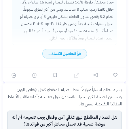
حياة مختلفة. طريقة 16/8 تشمل الصيام لمدة 16 ساعة والأكل
خلال نافذة زمنية مدتها 8 ساعات، وهي من أكثر الطرق شيوعاً.
نظام 5:2 يقضي بتناول الطعام بشكل طبيعي 5 أيام والصيام أو
تناول سعرات قليلة جداً يومين. طريقة Eat-Stop-Eat تتضمن
صياماً كاملاً لمدة 24 ساعة مرة أو مرتين أسبوعياً. طريقة النهار
البديل تعني الصيام يوماً والأكل اليوم التالي.
اقرأ التفاصيل الكاملة
←
مناظرة: هل يجب تشجيع الصيام المتقطع أم الالتزام بالنمط الغذائي التقليدي؟
يشهد العالم انتشاراً متزايداً لنمط الصيام المتقطع كحل لإنقاص الوزن
مناظرة
تفاصيل
قبل 3 أشهر
❌
✅
وتحسين الصحة، لكن الخبراء ينقسمون حول فعاليته وأمانه مقابل الأنماط
المؤيدون
المعارضون
الغذائية التقليدية المعروفة.
هل الصيام المتقطع نهج غذائي آمن وفعال يجب تعميمه أم أنه
موضة صحية قد تحمل مخاطر أكبر من فوائدها؟