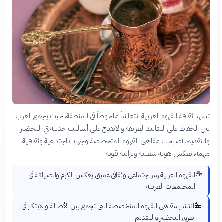
تشهد ثقافة القهوة العربية انتعاشاً ملحوظاً في المنطقة، حيث يجمع العرب
بين الحفاظ على التقاليد العريقة والانفتاح على أساليب حديثة في التحضير
والتقديم. أصبحت مقاهي القهوة المتخصصة وجهات اجتماعية وثقافية
مهمة، تعكس هوية شعبية وتراثية قوية.
☕
القهوة العربية رمز اجتماعي وثقافي عميق يعكس الكرم والضيافة في
المجتمعات العربية
🏪
انتشار مقاهي القهوة المتخصصة التي تجمع بين الأصالة والابتكار في
طرق التحضير والتقديم