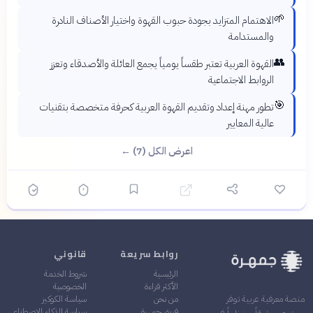
🌱
الاهتمام المتزايد بجودة حبوب القهوة واختيار الأصناف النادرة
والمستدامة
👥
القهوة العربية تعتبر طقساً يومياً يجمع العائلة والأصدقاء وتعزز
الروابط الاجتماعية
🎯
تطور مهنة إعداد وتقديم القهوة العربية كحرفة متخصصة بتقنيات
عالية المعايير
اعرض الكل (7) ←
روابط سريعة
قانوني
الرئيسية
شروط الخدمة
الأكثر قراءة
الخصوصية
من نحن
سياسة الكوكيز
منصة معرفية عربية توفر
فريق جمهرة
سياسة الذكاء الاصطناعي