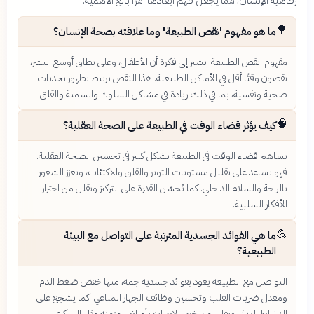
رفاهية الإنسان، مما يجعل فهم أبعادها أمرًا بالغ الأهمية.
🌳
ما هو مفهوم 'نقص الطبيعة' وما علاقته بصحة الإنسان؟
مفهوم 'نقص الطبيعة' يشير إلى فكرة أن الأطفال، وعلى نطاق أوسع البشر،
يقضون وقتًا أقل في الأماكن الطبيعية. هذا النقص يرتبط بظهور تحديات
صحية ونفسية، بما في ذلك زيادة في مشاكل السلوك والسمنة والقلق.
🧠
كيف يؤثر قضاء الوقت في الطبيعة على الصحة العقلية؟
يساهم قضاء الوقت في الطبيعة بشكل كبير في تحسين الصحة العقلية.
فهو يساعد على تقليل مستويات التوتر والقلق والاكتئاب، ويعزز الشعور
بالراحة والسلام الداخلي. كما يُحسّن القدرة على التركيز ويقلل من اجترار
الأفكار السلبية.
💪
ما هي الفوائد الجسدية المترتبة على التواصل مع البيئة
الطبيعية؟
التواصل مع الطبيعة يعود بفوائد جسدية جمة، منها خفض ضغط الدم
ومعدل ضربات القلب وتحسين وظائف الجهاز المناعي. كما يشجع على
النشاط البدني ويقلل من خطر الإصابة بأمراض مزمنة مثل السكري