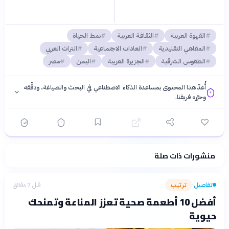
القهوة العربية
الثقافة العربية
نمط الحياة
المقاهي التقليدية
العادات الاجتماعية
التراث العربي
الطقوس الشرقية
الجزيرة العربية
اليمن
مصر
أُعدّ هذا المحتوى بمساعدة الذكاء الاصطناعي في البحث والصياغة، ودقّقه
وحرّره فريقنا.
منشورات ذات صلة
فلسفتنا المعرفية
·
سياسة الذكاء الاصطناعي
تفاصيل
ترتيب
قبل 7 دقائق
›
أفضل 10 أطعمة صحية تعزز المناعة وتمنحك
حيوية