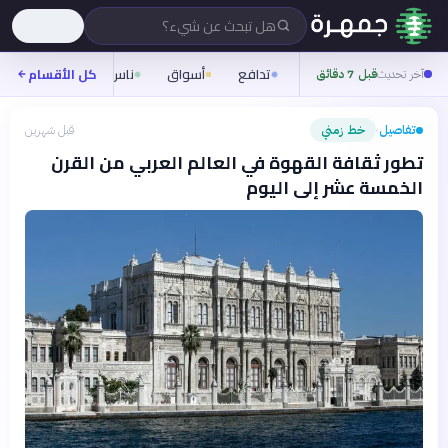
هل تبحث عن شيء؟
تدافع
أسواق
ناس
روح
كل الأقسام
شيفر
آخر تحديث
قبل 7 دقائق
تفاصيل
خط زمني
قبل شهرين
›
تطور ثقافة القهوة في العالم العربي من القرن
الخمسة عشر إلى اليوم