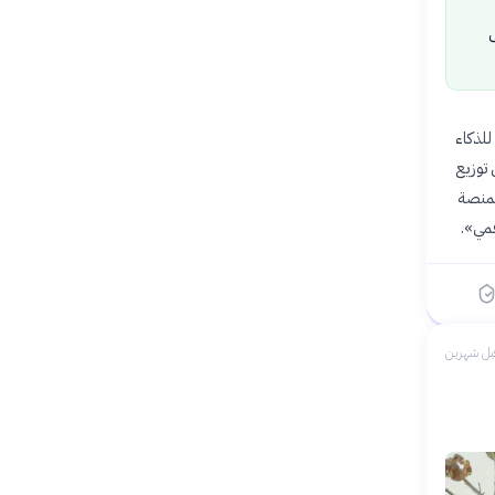
للذكاء
 توزيع
لمنصة
قمي».
بل شهرين