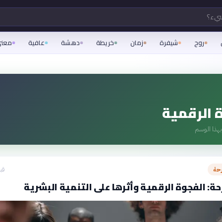
شيء؟
روح
شيفرة
زمان
خريطة
دهشة
عافية
معن
 الرقمية
هذا الوسم
رحة
قبل 17
ة: الفجوة الرقمية وأثرها على التنمية البشرية