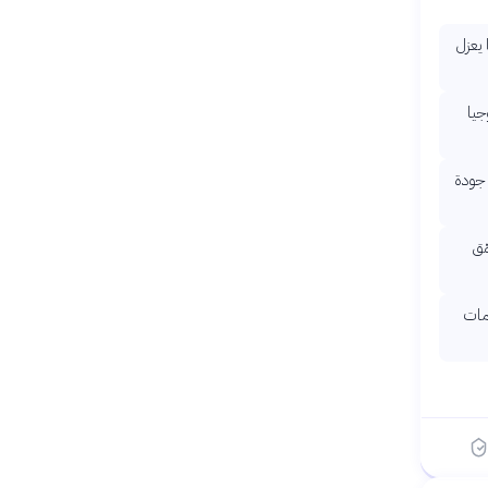
 يعزل
جيا
 جودة
ّق
دمات