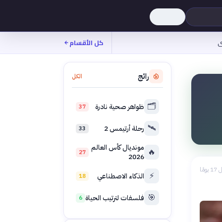
ى
كل الأقسام
رائج
الكل
🗂️
ظواهر صحية نادرة
37
🛰️
رحلة أرتيمس 2
33
مونديال كأس العالم
🔥
27
2026
 يومًا
⚡
الذكاء الاصطناعي
18
🎯
فلسفات لترتيب الحياة
6