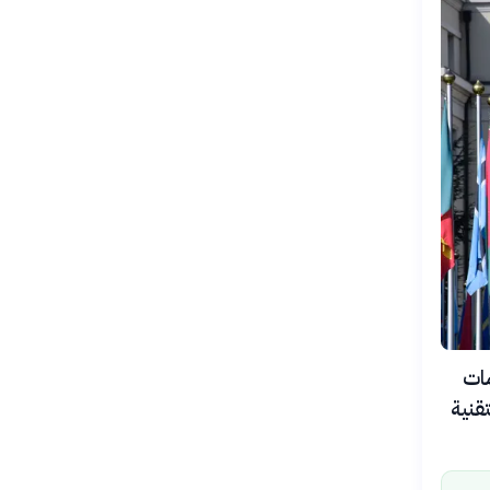
حكومات
قنية