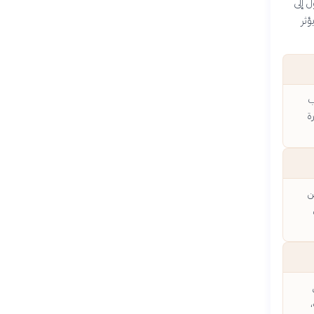
ل إلى
ؤثر
ب
ة
ن