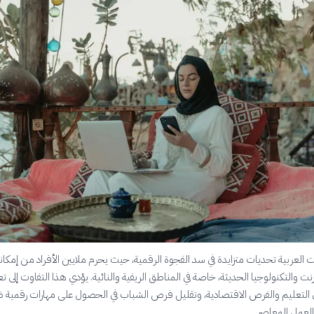
 العربية تحديات متزايدة في سد الفجوة الرقمية، حيث يحرم ملايين الأفراد من إمكان
رنت والتكنولوجيا الحديثة، خاصة في المناطق الريفية والنائية. يؤدي هذا التفاوت إلى ت
 التعليم والفرص الاقتصادية، وتقليل فرص الشباب في الحصول على مهارات رقمية ض
لعمل المعاصر.