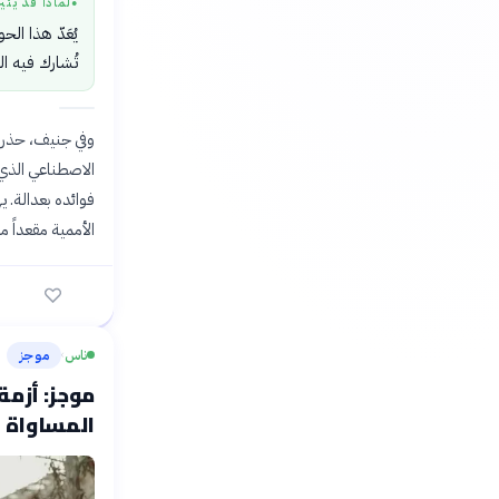
لماذا قد يثي
●
يُعَدّ هذا ا
تُشارك فيه ال
وفي جنيف، حذر ال
الاصطناعي الذي 
فوائده بعدالة. 
الأممية مقعداً م
ناس
موجز
›
موجز: أزمة
المساواة ا