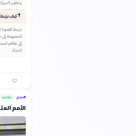
وتطوير المهار
💊
كيف ترتبط 
ترتبط الفجوة ا
إلى تفاقم ال
الحياة.
معنى
خلاصة
›
الأمم المت