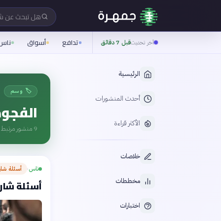
هل تبحث عن 
تدافع
أسواق
ناس
آخر تحديث
قبل 7 دقائق
الرئيسية
🏷️ وسم
أحدث المنشورات
الفجوة
الأكثر قراءة
9
منشور مرتبط ب
خلاصات
ناس
أسئلة شا
›
مخططات
أسئلة شارح
اختبارات