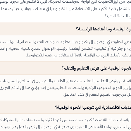
مية من أبرز التحديات التي تواجه المجتمعات الحديثة، فهي لا تقتصر على مجرد الوصو
تد لتشمل قدرة الأفراد على الاستفادة من التكنولوجيا في مختلف جوانب حياتهم، مما ي
التنمية البشرية.
ة الرقمية وما أبعادها الرئيسية؟
ة هي التفاوت في الوصول إلى تكنولوجيا المعلومات والاتصالات واستخدامها، سواء بسب
 أو جغرافية أو تعليمية. تتضمن أبعادها الرئيسية الوصول المادي للبنية التحتية، والقدر
ليف، وكذلك المهارات الرقمية اللازمة للاستفادة من هذه التكنولوجيا.
لفجوة الرقمية على فرص التعليم والتعلم؟
رقمية من فرص التعليم والتعلم، حيث يعاني الطلاب والمدرسون في المناطق المحرومة م
لى الموارد التعليمية الرقمية والمنصات التعليمية عن بُعد. يؤدي هذا إلى تفاقم الفوارق
قلل من جودة التعليم المقدم في هذه المناطق.
ديات الاقتصادية التي تفرضها الفجوة الرقمية؟
لرقمية تحديات اقتصادية كبيرة، حيث تحد من قدرة الأفراد والمجتمعات على المشاركة في
مي المتنامي. يواجه الأشخاص المحرومون صعوبة في الوصول إلى فرص العمل عبر الإنترنت،