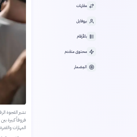
مقارنات
بروفايل
بالأرقام
محتوى متقدم
المِضمار
تشير الفجوة الر
فروقاً كبيرة بي
المهارات والقدرة