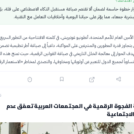
ر اهتمامك؟
لحوار خطوة حاسمة لضمان ألا تقتصر صياغة مستقبل الذكاء الاصطناعي على قلة، بل
بشرية جمعاء، مما يؤثر على حياتنا اليومية وأخلاقيات التعامل مع التقنية.
أمين العام للأمم المتحدة، أنطونيو غوتيريش، في كلمته الافتتاحية من التطور السريع 
يتجاوز قدرة المطورين والمشرعين على المواكبة، داعياً إلى صياغة أطر تنظيمية تضمن
يهدف الحوار إلى معالجة الخلل التاريخي في صياغة القوانين الرقمية، حيث تمنح هذه ا
تساوياً لجميع الدول للتعبير عن أولوياتها ومخاوفها، والتصدي لمخاطر «الاستعمار الر
ق
 الفجوة الرقمية في المجتمعات العربية تعمّق عدم
لاجتماعية