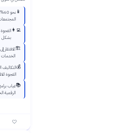
📱
نحو
المجتمعات
👩‍💻
الفجوة 
بشكل مل
🏗️
الافتقار إ
الخدمات ا
💰
التكاليف ا
الفجوة الا
📚
غياب برامج
الرقمية ال