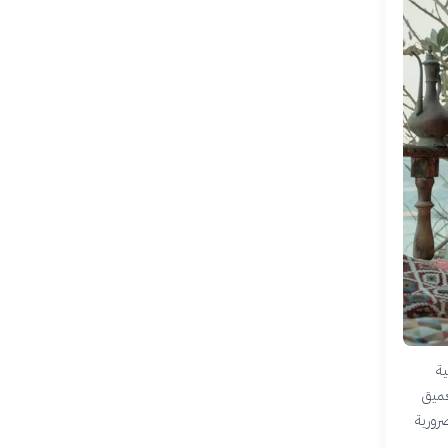
ية
عميق
رورية