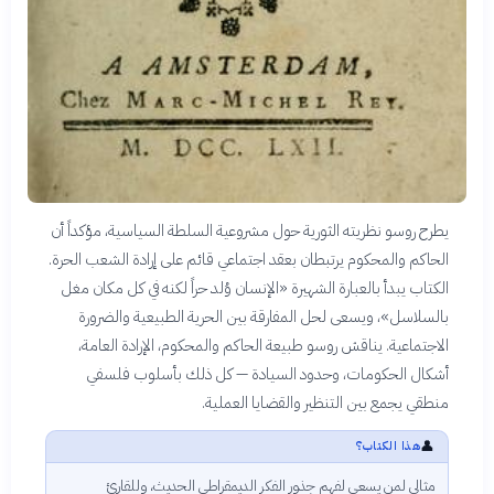
يطرح روسو نظريته الثورية حول مشروعية السلطة السياسية، مؤكداً أن
الحاكم والمحكوم يرتبطان بعقد اجتماعي قائم على إرادة الشعب الحرة.
الكتاب يبدأ بالعبارة الشهيرة «الإنسان وُلد حراً لكنه في كل مكان مغل
بالسلاسل»، ويسعى لحل المفارقة بين الحرية الطبيعية والضرورة
الاجتماعية. يناقش روسو طبيعة الحاكم والمحكوم، الإرادة العامة،
أشكال الحكومات، وحدود السيادة — كل ذلك بأسلوب فلسفي
منطقي يجمع بين التنظير والقضايا العملية.
👤
هذا الكتاب؟
مثالي لمن يسعى لفهم جذور الفكر الديمقراطي الحديث، وللقارئ