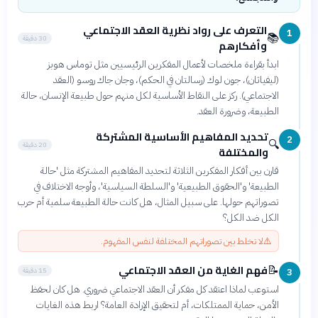
التعرف على رواد نظرية العقد الاجتماعي
1
📚
30 دقيقة
وأفكارهم
ابدأ بقراءة ملخصات لأعمال المفكرين الرئيسيين مثل توماس هوبز
(ليفياثان)، جون لوك (رسالتان في الحكم)، وجان جاك روسو (العقد
الاجتماعي). ركز على النقاط الأساسية لكل منهم حول طبيعة الإنسان، حالة
الطبيعة، وضرورة العقد.
تحديد المفاهيم الأساسية المشتركة
2
🔍
20 دقيقة
والمختلفة
قارن بين أفكار المفكرين الثلاثة لتحديد المفاهيم المشتركة مثل 'حالة
الطبيعة' و'الحقوق الطبيعية' و'السلطة السياسية'، وأوجه الاختلاف في
تصوراتهم حولها. على سبيل المثال، هل كانت حالة الطبيعة سلمية أم حرب
الكل ضد الكل؟
⚠️
لا تخلط بين تصوراتهم المختلفة لنفس المفهوم.
فهم الغاية من العقد الاجتماعي
📝
15 دقيقة
3
استوعب لماذا اعتقد كل مفكر أن العقد الاجتماعي ضروري. هل كان لحفظ
الأمن، حماية الممتلكات، أم لتحقيق الإرادة العامة؟ اربط هذه الغايات