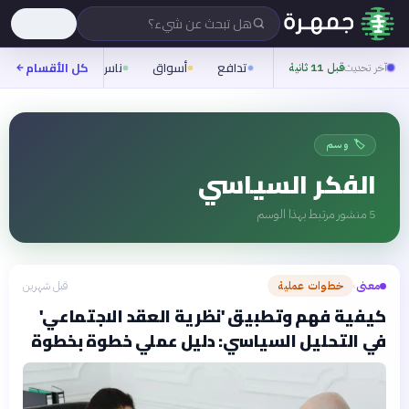
هل تبحث عن شيء؟
تدافع
أسواق
ناس
روح
كل الأقسام
شيفر
آخر تحديث
قبل 11 ثانية
🏷️ وسم
الفكر السياسي
5
منشور مرتبط بهذا الوسم
معنى
خطوات عملية
قبل شهرين
›
كيفية فهم وتطبيق 'نظرية العقد الاجتماعي'
في التحليل السياسي: دليل عملي خطوة بخطوة