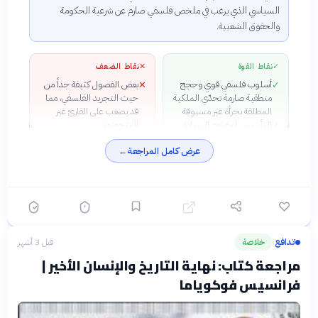
السياسي الذي يرغب في ملخص فلسفي صارم عن شرعية الحكومة
والحقوق الشعبية.
✓
نقاط القوة
✕
نقاط الضعف
أسلوب فلسفي قوي وحجج
بعض الفصول كثيفة جداً من
✕
✓
منطقية صارمة تحدّي الملكية
حيث التجريد الفلسفي، مما
المطلقة بجرأة غير مسبوقة
قد يصعب على القارئ غير
التأسيس لمفهوم السيادة
المتخصص
✓
الشعبية الذي صار أساس
يثير الكتاب تناقضات (خاصة
✕
عرض كامل المراجعة
←
الديمقراطية الحديثة
حول «الإرادة العامة» و«تمثيل
الربط العميق بين طبيعة
الشعب») لم يحسمها روسو
✓
الإنسان وطبيعة النظام
بشكل نهائي
السياسي — رؤية متكاملة
رغم قدمه (260 سنة)، يظل
✓
الكتاب حياً وذا صلة مباشرة
بأزماتنا السياسية المعاصرة
تدافع
خلاصة
قبل 3 أشهر
›
مراجعة كتاب: نهاية التاريخ والإنسان الأخير |
فرانسيس فوكوياما