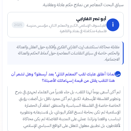
سياق البحث المعاصر عن نماذج حكم عادلة وعقلانية.
أبو نصر الفارابي
أ
2025
الفيلسوف الإسلامي الكبير والمعلم الثاني، مؤسس مدرسة
فلسفية متكاملة في بغداد والقاهرة
مقابلة محاكاة تستكشف إرث الفارابي الفكري وأفكاره حول العقل والعدالة
والحكم، خاصة في سياق النقاشات المعاصرة حول أنماط الحكم والعدالة
الاجتماعية.
لماذا أطلق عليك لقب 'المعلم الثاني' بعد أرسطو؟ وهل تشعر أن
س
هذا اللقب يقلل من قيمة إسهاماتك الأصيلة؟
لم أكن أسعى يوماً لهذا اللقب، بل جاء تقديراً من العلماء لجهدي في شرح
وتطوير الفلسفة الأرسطية. لكنني لم أكن مجرد ناقل؛ بل أضفت رؤيتي
الخاصة خاصة في الفلسفة السياسية والمنطق. اعتقد أن الحضارة
الإسلامية لم تكن بحاجة لنسخ الفكر اليوناني، بل لاستيعابه وتطويره
ليناسب واقعنا وتراثنا. عملي على المدينة الفاضلة لم يكن محاكاة
لأفلاطون، بل تطبيق معقول للعقل على الواقع السياسي الإسلامي.