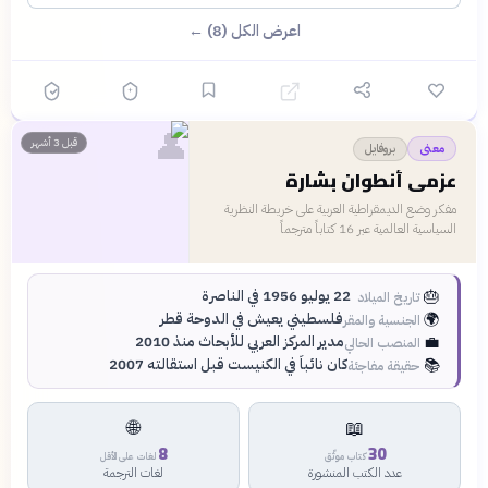
اعرض الكل (8) ←
👤
قبل 3 أشهر
بروفايل
معنى
عزمي أنطوان بشارة
مفكر وضع الديمقراطية العربية على خريطة النظرية
السياسية العالمية عبر 16 كتاباً مترجماً
🎂
22 يوليو 1956 في الناصرة
تاريخ الميلاد
🌍
فلسطيني يعيش في الدوحة قطر
الجنسية والمقر
💼
مدير المركز العربي للأبحاث منذ 2010
المنصب الحالي
📚
كان نائباً في الكنيست قبل استقالته 2007
حقيقة مفاجئة
🌐
📖
8
30
كتاب موثّق
لغات على الأقل
عدد الكتب المنشورة
لغات الترجمة