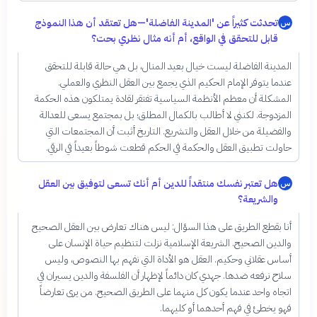
تحدثت كثيراً عن 'المدينة الفاضلة'—هل تعتقد أن هذا النموذج
س
قابل للتحقق في الواقع، أم أنه مثال نظري بحت؟
المدينة الفاضلة ليست خيال بعيد المنال، بل هي حالة قابلة للتحقق
عندما يتوفر الإمام الحكيم الذي يجمع بين العقل النظري والعملي.
المشكلة أن معظم الأنظمة السياسية تفتقر لقادة يمتلكون هذه الحكمة
المزدوجة. لكنني لا أطالب بالكمال المطلق؛ بل بمجتمع يسعى للعدالة
والفضيلة من خلال العقل والتشريع. التاريخ أثبت أن المجتمعات التي
حاولت تطبيق العقل والحكمة في الحكم قطعت شوطاً بعيداً في الرقي.
هل تعتبر نفسك منتقداً للدين أم أنك تسعى لتوفيق بين العقل
س
والشريعة؟
أنا بقطع الطريق على هذا السؤال: ليس هناك تعارض بين العقل الصحيح
والدين الصحيح. الشريعة الإسلامية نزلت لتنظيم حياة الإنسان على
أساس عقلاني وحكيم. العقل هو الأداة التي نفهم بها النصوص، وليس
سلاح نرفعه ضدها. جهدي كان دائماً لإظهار أن الفلسفة والدين يسيران في
اتجاه واحد عندما يكون كل منهما على الطريق الصحيح. من يرى تعارضاً
فهو يخطئ في فهم أحدهما أو كليهما.