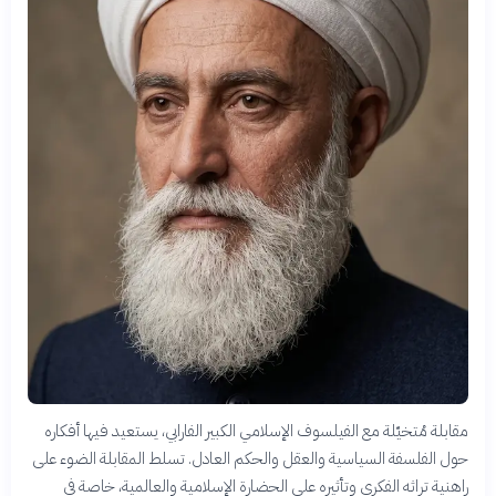
مقابلة مُتخيّلة مع الفيلسوف الإسلامي الكبير الفارابي، يستعيد فيها أفكاره
حول الفلسفة السياسية والعقل والحكم العادل. تسلط المقابلة الضوء على
راهنية تراثه الفكري وتأثيره على الحضارة الإسلامية والعالمية، خاصة في