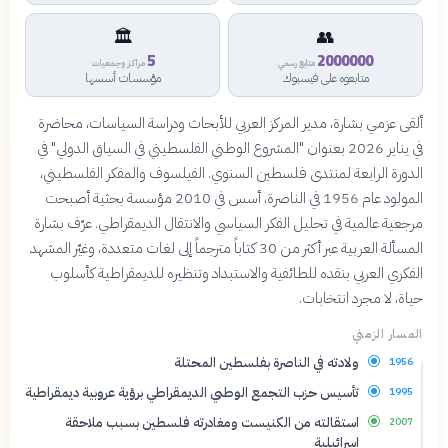
🏛
👥
5
2000000
متابع رسمي
مراكز وجمعيات
متابعوه على فيسبوك
مؤسسات أسسها
ألقى عزمي بشارة، مدير المركز العربي للأبحاث ودراسة السياسات، محاضرة
في يناير 2026 بعنوان "المشروع الوطني الفلسطيني في السياق الدولي" في
الدورة الرابعة لمنتدى فلسطين السنوي. الفيلسوف والمفكر الفلسطيني،
المولود عام 1956 في الناصرة، أسس في 2010 مؤسسة بحثية أصبحت
مرجعية عالمية في تحليل الفكر السياسي والانتقال الديمقراطي. عرّف بشارة
المسألة العربية عبر أكثر من 30 كتاباً مترجماً إلى لغات متعددة، وغيّر المشهد
الفكري العربي بنقده للطائفية والاستبداد وتنظيره للديمقراطية كأسلوب
حياة، لا مجرد انتخابات.
المسار الزمني
ولادته في الناصرة بفلسطين المحتلة
1956
تأسيس حزب التجمع الوطني الديمقراطي برؤية عروبية ديمقراطية
1995
استقالته من الكنيست ومغادرته فلسطين بسبب ملاحقة
2007
إسرائيلية