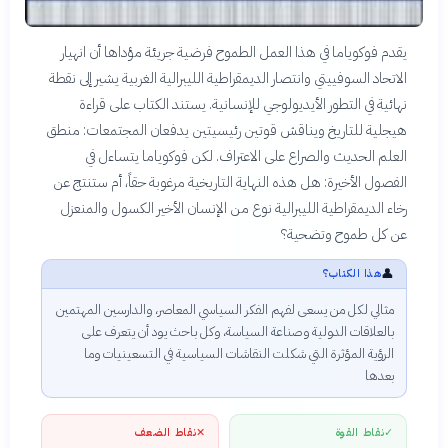
يقدم فوكوياما في هذا العمل الطموح فرضية جريئة مؤداها أن انهيار
الاتحاد السوفييتي وانتصار الديمقراطية الليبرالية الغربية يشير إلى نقطة
نهائية في التطور الأيديولوجي للإنسانية. يستند الكتاب على قراءة
هيجلية للتاريخ ويناقش قوتين رئيسيتين يدفعان المجتمعات: منطق
العلم الحديث والصراع على الاعتراف. لكن فوكوياما يتساءل في
الفصول الأخيرة: هل هذه النهاية التاريخية مرغوبة حقاً، أم ستنتج عن
رخاء الديمقراطية الليبرالية نوع من الإنسان الأخير الكسول والمنعزل
عن كل طموح وتضحية؟
👤
هذا الكتاب؟
مثالي لكل من يسعى لفهم الفكر السياسي المعاصر، والدارسين المهتمين
بالعلاقات الدولية وصناعة السياسة، وكل باحث يود أن يتعرف على
الرؤية المؤثرة التي شكلت النقاشات السياسية في التسعينيات وما
بعدها
✓
نقاط القوة
✕
نقاط الضعف