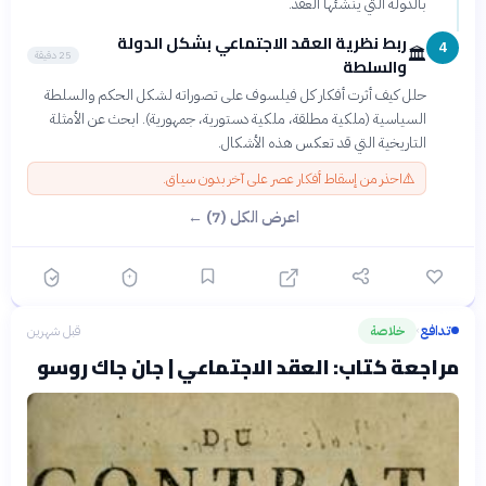
بالدولة التي ينشئها العقد.
ربط نظرية العقد الاجتماعي بشكل الدولة
4
🏛️
25 دقيقة
والسلطة
حلل كيف أثرت أفكار كل فيلسوف على تصوراته لشكل الحكم والسلطة
السياسية (ملكية مطلقة، ملكية دستورية، جمهورية). ابحث عن الأمثلة
التاريخية التي قد تعكس هذه الأشكال.
⚠️
احذر من إسقاط أفكار عصر على آخر بدون سياق.
اعرض الكل (7) ←
تدافع
خلاصة
قبل شهرين
›
مراجعة كتاب: العقد الاجتماعي | جان جاك روسو