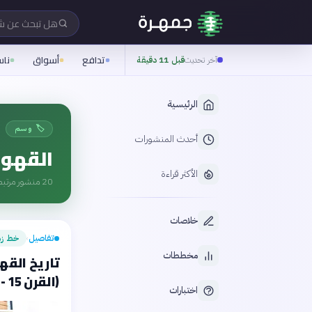
هل تبحث عن 
تدافع
أسواق
نا
آخر تحديث
قبل 11 دقيقة
الرئيسية
🏷️ وسم
أحدث المنشورات
القهو
الأكثر قراءة
20
منشور مرتبط
خلاصات
تفاصيل
خط زم
›
مخططات
تاريخ القه
(القرن 15 - 2026)
اختبارات