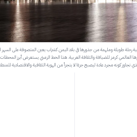
ربية رحلة طويلة وملهمة من جذورها في بلاد اليمن كشراب يعين المتصوفة على السهر لل
رها العالمي كرمز للضيافة والثقافة العربية. هذا الخط الزمني يستعرض أبرز المحطات ف
 تجاوز كونه مجرد عادة ليصبح جزءًا لا يتجزأ من الهوية الثقافية والاقتصادية للمنطق