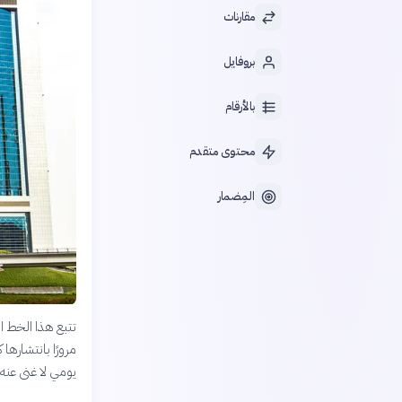
مقارنات
بروفايل
بالأرقام
محتوى متقدم
المِضمار
تتبع هذا الخط ال
مرورًا بانتشارها
يومي لا غنى عنه.