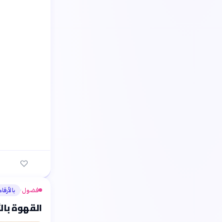
فضول
بالأرقام
›
القهوة بال