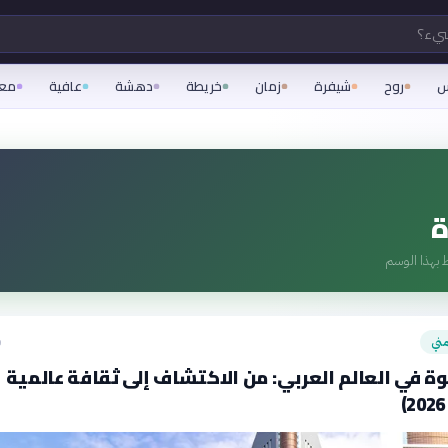
شيء؟
س
روح
شيفرة
زمان
خريطة
دهشة
عافية
مع
ة
 بهذا الوسم
ني
ق
وة في العالم العربي: من الاكتشاف إلى ثقافة عالمية