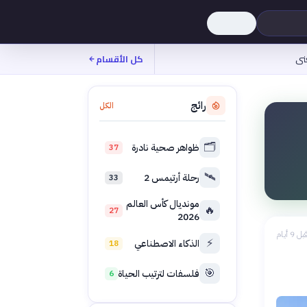
نى
كل الأقسام
رائج
الكل
🗂️
ظواهر صحية نادرة
37
🛰️
رحلة أرتيمس 2
33
مونديال كأس العالم
🔥
27
2026
بل 9 أيام
⚡
الذكاء الاصطناعي
18
🎯
فلسفات لترتيب الحياة
6