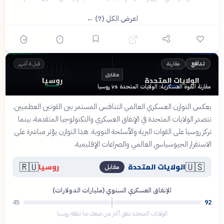
اعرض الكل (7) ←
🇷🇺
🇺🇸
مقارنة
تدافع
قبل 4 أشهر
مقابل
الولايات المتحدة
روسيا
مقارنة القوة العسكرية: الولايات المتحدة vs روسيا
يعكس التوازن العسكري العالمي التنافس المستمر بين القوتين العظميين.
تتصدر الولايات المتحدة في الإنفاق العسكري والتكنولوجيا المتقدمة، بينما
تركز روسيا على القوات البرية والأسلحة النووية. هذا التوازن يؤثر مباشرة على
الاستقرار الجيوسياسي العالمي والصراعات الإقليمية.
🇷🇺
🇺🇸
الولايات المتحدة
روسيا
مقابل
الإنفاق العسكري السنوي (مليارات الدولارات)
45
92
الولايات المتحدة تنفق أكثر من ضعف ما تنفقه روسيا