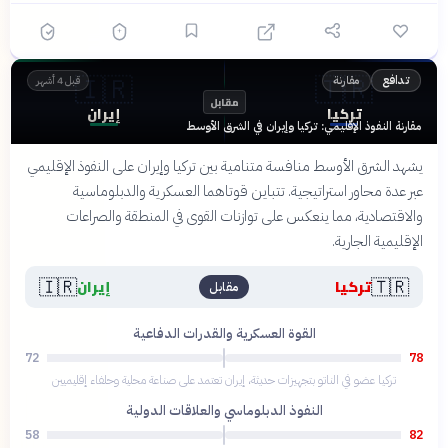
🇮🇷
🇹🇷
مقارنة
تدافع
قبل 4 أشهر
مقابل
تركيا
إيران
مقارنة النفوذ الإقليمي: تركيا وإيران في الشرق الأوسط
يشهد الشرق الأوسط منافسة متنامية بين تركيا وإيران على النفوذ الإقليمي
عبر عدة محاور استراتيجية. تتباين قوتاهما العسكرية والدبلوماسية
والاقتصادية، مما ينعكس على توازنات القوى في المنطقة والصراعات
الإقليمية الجارية.
🇮🇷
🇹🇷
تركيا
إيران
مقابل
القوة العسكرية والقدرات الدفاعية
72
78
تركيا عضو في الناتو بتجهيزات حديثة، إيران تعتمد على صناعة محلية وحلفاء إقليميين
النفوذ الدبلوماسي والعلاقات الدولية
58
82