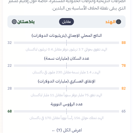
الصراعات التاريخية والنزاعات الحدودية المستمرة، خاصة حول إقليم كشمير
الذي يبقى نقطة الخلاف الأساسية بين البلدين.
🟢
🟠
الهند
باكستان
مقابل
الناتج المحلي الإجمالي (بتريليونات الدولارات)
32
88
الهند تتفوق بحوالي 3.7 تريليون دولار مقابل 0.4 تريليون لباكستان
عدد السكان (مليارات نسمة)
22
78
الهند بـ 1.4 مليار نسمة مقابل 230 مليون في باكستان
الإنفاق العسكري (مليارات الدولارات)
28
82
الهند تنفق 75 مليار دولار سنوياً مقابل 11 مليار لباكستان
عدد الرؤوس النووية
68
65
الهند تمتلك حوالي 156 رأساً نووياً مقابل 170 في باكستان
اعرض الكل (7) ←