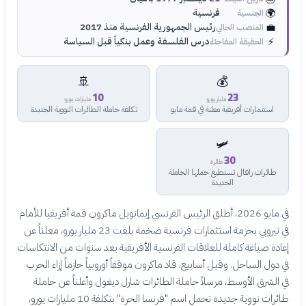
🌍
فرنسية
الجنسية
💼
رئيس الجمهورية الفرنسية منذ 2017
المنصب الحالي
⚡
درس الفلسفة وعمل بنكياً قبل السياسة
الحقيقة المفاجئة
🚢
💰
10
23
مليار يورو
مليارات يورو
استثمارات أفريقية معلنة في قمة مايو
تكلفة حاملة الطائرات النووية الجديدة
🛩️
30
طائرة
طائرات رافال تستطيع حملها الحاملة
الجديدة
في مايو 2026، أطلق الرئيس الفرنسي إيمانويل ماكرون قمة أفريقيا للأمام
في نيروبي بحزمة استثمارات فرنسية ضخمة بلغت 23 مليار يورو، معلناً عن
إعادة صياغة كاملة للعلاقات الفرنسية الأفريقية بعد سنوات من الانتكاسات
في دول الساحل. وقبل أسابيع، قاد ماكرون موقفاً أوروبياً حازماً إزاء الحرب
في الشرق الأوسط، مرسلاً حاملة الطائرات شارل ديغول وأعلناً عن حاملة
طائرات نووية جديدة تحمل اسم "فرنسا الحرة" بتكلفة 10 مليارات يورو،