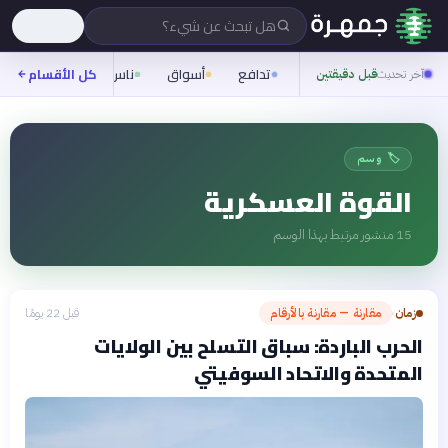
هل تبحث عن شيء؟
تدافع
أسواق
ناس
روح
كل الأقسام
شيفر
آخر تحديث
قبل دقيقتين
🏷️ وسم
القوة العسكرية
15
منشور مرتبط بهذا الوسم
زمان
مقارنة — مقارنة بالأرقام
قبل 22 يومًا
›
الحرب الباردة: سباق التسلح بين الولايات
المتحدة والاتحاد السوفيتي