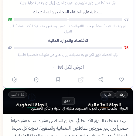
تركيا تحافظ على توازن دقيق بين الغرب والشرق، إيران تواجه عزلة دولية جزئية
السيطرة على الحلفاء المحليين والميليشيات
88
68
إيران تملك نفوذاً عميقاً عبر حزب الله والحشد الشعبي وحوثيين، بينما تركيا أكثر اعتماداً على
الدول
الاقتصاد والموارد المالية
42
75
تركيا اقتصاد أقوى لكن تواجه تحديات، إيران تعاني من عقوبات اقتصادية قاسية
اعرض الكل (8) ←
🟡
🟢
مقارنة
زمان
قبل 4 أشهر
مقابل
الدولة العثمانية
الدولة الصفوية
الدولة العثمانية مقابل الدولة الصفوية: مقارنة في القوة والتأثير الحضاري
شهدت منطقة الشرق الأوسط في القرنين السادس عشر والسابع عشر صراعاً
حضارياً بين إمبراطوريتين عملاقتين: العثمانية والصفوية. تميزت كل منهما
بإرث ثقافي وعسكري واقتصادي متفاوت، حيث هيمنت الدولة العثمانية