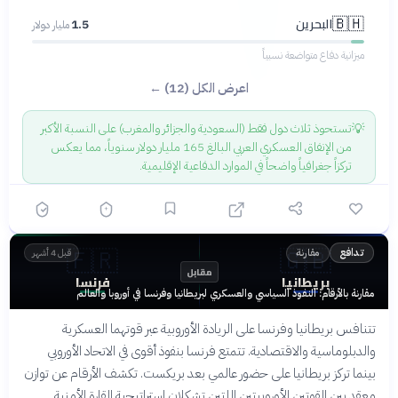
البحرين
🇧🇭
1.5
مليار دولار
ميزانية دفاع متواضعة نسبياً
اعرض الكل (12) ←
💡
تستحوذ ثلاث دول فقط (السعودية والجزائر والمغرب) على النسبة الأكبر
من الإنفاق العسكري العربي البالغ 165 مليار دولار سنوياً، مما يعكس
تركزاً جغرافياً واضحاً في الموارد الدفاعية الإقليمية.
🇫🇷
🇬🇧
مقارنة
تدافع
قبل 4 أشهر
مقابل
بريطانيا
فرنسا
مقارنة بالأرقام: النفوذ السياسي والعسكري لبريطانيا وفرنسا في أوروبا والعالم
تتنافس بريطانيا وفرنسا على الريادة الأوروبية عبر قوتهما العسكرية
والدبلوماسية والاقتصادية. تتمتع فرنسا بنفوذ أقوى في الاتحاد الأوروبي
بينما تركز بريطانيا على حضور عالمي بعد بريكست. تكشف الأرقام عن توازن
معقد بين القوتين الأوروبيتين اللتين تشكلان استراتيجية القارة الأمنية.