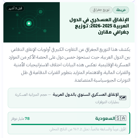
قبل 3 أشهر
توزيع جغرافي
خريطة
الإنفاق العسكري في الدول
العربية 2025-2026: توزيع
جغرافي مقارن
يكشف هذا التوزيع الجغرافي عن التفاوت الكبير في أولويات الإنفاق الدفاعي
بين الدول العربية، حيث تستحوذ خمس دول على الحصة الأكبر من الموارد
العسكرية الإقليمية. تعكس هذه البيانات اختلاف الاستراتيجيات الأمنية
والقدرات المالية، والاهتمام المتزايد بتطوير القدرات الدفاعية في ظل
التوترات الجيوسياسية المتصاعدة.
الإنفاق العسكري السنوي بالدول العربية
—
حجم الميزانية العسكرية
🗺️
بمليارات الدولارات
السعودية
🇸🇦
78
مليار دولار
الأولى عربياً والسابعة عالمياً، تمثل 7.2% من الناتج المحلي