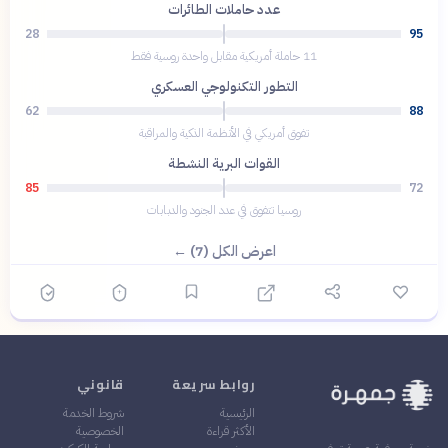
عدد حاملات الطائرات
28
95
11 حاملة أمريكية مقابل واحدة روسية فقط
التطور التكنولوجي العسكري
62
88
تفوق أمريكي في الأنظمة الذكية والمراقبة
القوات البرية النشطة
85
72
روسيا تتفوق في عدد الجنود والدبابات
اعرض الكل (7) ←
روابط سريعة
قانوني
الرئيسية
شروط الخدمة
الأكثر قراءة
الخصوصية