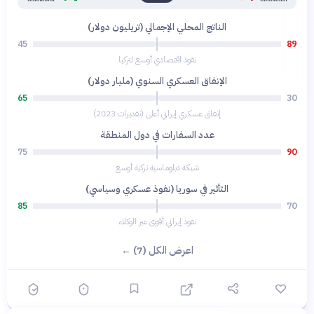
الناتج المحلي الإجمالي (تريليون دولار)
45
89
نفوذ اقتصادي أوسع لتركيا
الإنفاق العسكري السنوي (مليار دولار)
65
30
إنفاق عسكري إيراني أعلى (تقديرات 2023)
عدد السفارات في دول المنطقة
75
90
شبكة دبلوماسية تركية أوسع
التأثير في سوريا (نفوذ عسكري وسياسي)
85
70
نفوذ إيراني أقوى عبر الوكلاء
اعرض الكل (7) ←