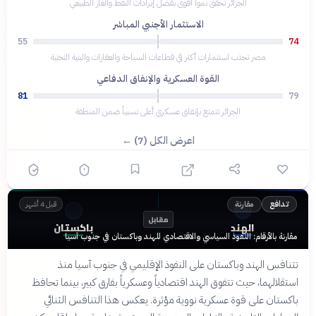
الجزائر تحقق نمواً أقوى بفضل إيرادات النفط والغاز الطبيعي
الاستثمار الأجنبي المباشر
55
74
مصر تجذب استثمارات أكثر في قطاعات السياحة والعقارات والبنية التحتية
القوة العسكرية والإنفاق الدفاعي
81
79
الجزائر تتمتع بإنفاق عسكري أعلى نسبياً ضمن المنطقة
اعرض الكل (7) ←
🟢
🟠
مقارنة
تدافع
قبل 4 أشهر
مقابل
الهند
باكستان
مقارنة بالأرقام: النفوذ السياسي والاقتصادي للهند وباكستان في جنوب آسيا
تتنافس الهند وباكستان على النفوذ الإقليمي في جنوب آسيا منذ
استقلالهما، حيث تتفوق الهند اقتصادياً وعسكرياً بفارق كبير، بينما تحافظ
باكستان على قوة عسكرية نووية مؤثرة. يعكس هذا التنافس الثنائي