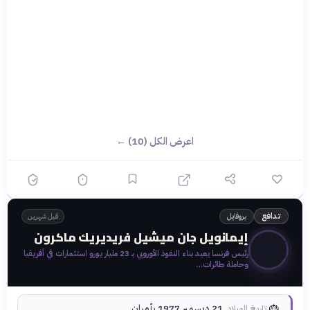
اعرض الكل (10) ←
بروفايل
تدافع
قبل شهرين
إيمانويل جان ميشيل فريديريك ماكرون
🇫🇷
رئيس فرنسا يعيد بناء النفوذ الأوروبي بـ 23 مليار يورو استثمارات في أفريقيا
وحاملة طائرات…
🎂
21 ديسمبر 1977 بأميان
تاريخ الميلاد