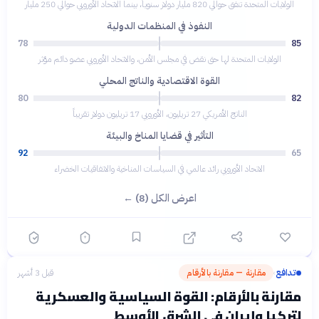
الولايات المتحدة تنفق حوالي 820 مليار دولار سنوياً، بينما الاتحاد الأوروبي حوالي 250 مليار
النفوذ في المنظمات الدولية
78
85
الولايات المتحدة لها حق نقض في مجلس الأمن، والاتحاد الأوروبي عضو دائم مؤثر
القوة الاقتصادية والناتج المحلي
80
82
الناتج الأمريكي 27 تريليون، الأوروبي 17 تريليون دولار تقريباً
التأثير في قضايا المناخ والبيئة
92
65
الاتحاد الأوروبي رائد عالمي في السياسات المناخية والاتفاقيات الخضراء
اعرض الكل (8) ←
تدافع
مقارنة — مقارنة بالأرقام
قبل 3 أشهر
›
مقارنة بالأرقام: القوة السياسية والعسكرية
لتركيا وإيران في الشرق الأوسط