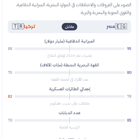
الضوء على الفروقات والاختلافات في الموارد البشرية، الميزانية الدفاعية،
والقوى الجوية والبحرية والبرية.
🇹🇷
🇪🇬
مصر
تركيا
مقابل
الميزانية الدفاعية (مليار دولار)
88
95
تقديرات عام 2024 لإنفاق الدفاع
القوة البشرية النشطة (مئات الآلاف)
75
80
عدد الأفراد في الخدمة الفعلية
إجمالي الطائرات العسكرية
82
78
مقاتلات، نقل، تدريب، هليكوبتر
عدد الدبابات
70
85
الرئيسية العاملة