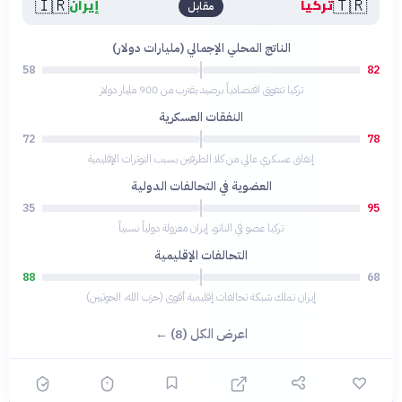
🇮🇷
🇹🇷
تركيا
إيران
مقابل
الناتج المحلي الإجمالي (مليارات دولار)
58
82
تركيا تتفوق اقتصادياً برصيد يقترب من 900 مليار دولار
النفقات العسكرية
72
78
إنفاق عسكري عالي من كلا الطرفين بسبب التوترات الإقليمية
العضوية في التحالفات الدولية
35
95
تركيا عضو في الناتو، إيران معزولة دولياً نسبياً
التحالفات الإقليمية
88
68
إيران تملك شبكة تحالفات إقليمية أقوى (حزب الله، الحوثيين)
اعرض الكل (8) ←