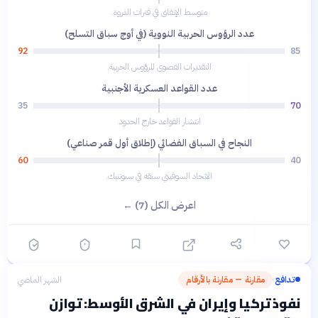
متوسط الإنفاق في فترات الذروة.
عدد الرؤوس الحربية النووية (في أوج سباق التسلح)
92
85
التقديرات القصوى للرؤوس الحربية.
عدد القواعد العسكرية الأجنبية
35
70
انتشار القواعد خارج الحدود.
النجاح في السباق الفضائي (إطلاق أول قمر صناعي)
60
40
الاتحاد السوفيتي سبقه في سبوتنيك.
اعرض الكل (7) ←
تدافع
مقارنة — مقارنة بالأرقام
الشهر الماضي
›
نفوذ تركيا وإيران في الشرق الأوسط: توازن