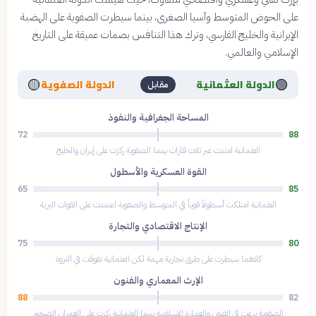
على الحوض المتوسط وآسيا الصغرى، بينما سيطرت الصفوية على الهضبة
الإيرانية والخليج الفارسي، وترك هذا التنافس بصمات عميقة على التاريخ
الإسلامي والعالمي.
🟡
🟢
الدولة العثمانية
الدولة الصفوية
مقابل
المساحة الجغرافية والنفوذ
72
88
العثمانية امتدت عبر ثلاث قارات بينما الصفوية ركزت على إيران والخليج
القوة العسكرية والأسطول
65
85
العثمانية امتلكت أسطولاً قوياً في المتوسط والصفوية اعتمدت على القوات البرية
الإنتاج الاقتصادي والتجارة
75
80
كلاهما سيطرت على طرق تجارية مهمة لكن العثمانية تفوقت في الثروة
الإرث المعماري والفنون
88
82
الصفوية برعت في الفنون والعمارة الإسلامية بينما العثمانية ركزت على العمران الضخم