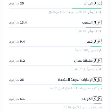
الجزائر
🇩🇿
25
مليار دولار
الثانية عربياً والـ21 عالمياً بنسبة 8.75% من الناتج
المغرب
🇲🇦
13.4
مليار دولار
الثالثة عربياً والـ27 عالمياً
قطر
🇶🇦
9.4
مليار دولار
الرابعة عربياً والـ34 عالمياً
سلطنة عمان
🇴🇲
8.2
مليار دولار
الخامسة عربياً والـ36 عالمياً
الإمارات العربية المتحدة
🇦🇪
25
مليار دولار
من أكبر مستثمري قطاع الدفاع في الشرق الأوسط
الكويت
🇰🇼
6.1
مليار دولار
نمو متوقع يزيد عن 3% حتى 2029