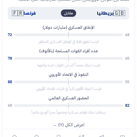
🇫🇷
🇬🇧
بريطانيا
فرنسا
مقابل
الإنفاق العسكري (مليارات دولار)
72
68
فرنسا تتفوق قليلاً في الإنفاق العسكري المطلق
عدد أفراد القوات المسلحة (بالألوف)
78
65
فرنسا تملك حجماً أكبر من القوات البرية والجوية
النفوذ في الاتحاد الأوروبي
88
55
فرنسا الدولة الأقوى تأثيراً في قرارات الاتحاد الأوروبي
الحضور العسكري العالمي
68
82
بريطانيا تملك قواعد عسكرية وحضوراً بحرياً أوسع عالمياً
اعرض الكل (7) ←