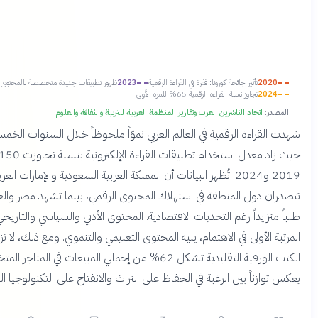
ثير جائحة كورونا: قفزة في القراءة الرقمية
2023
ظهور تطبيقات جديدة متخصصة بالمحتوى العربي
وز نسبة القراءة الرقمية 65% للمرة الأولى
د الناشرين العرب وتقارير المنظمة العربية للتربية والثقافة والعلوم
ة الرقمية في العالم العربي نموّاً ملحوظاً خلال السنوات الخمس الماضية،
حيث زاد معدل استخدام تطبيقات القراءة الإلكترونية بنسبة تجاوزت 150% بين
2019 و2024. تُظهر البيانات أن المملكة العربية السعودية والإمارات العربية المتحدة
 المنطقة في استهلاك المحتوى الرقمي، بينما تشهد مصر والعراق وسوريا
اً رغم التحديات الاقتصادية. المحتوى الأدبي والسياسي والتاريخي يحتل
لى في الاهتمام، يليه المحتوى التعليمي والتنموي. ومع ذلك، لا تزال نسبة
الكتب الورقية التقليدية تشكل 62% من إجمالي المبيعات في المتاجر المتخصصة، مما
 بين الرغبة في الحفاظ على التراث والانفتاح على التكنولوجيا الحديثة.