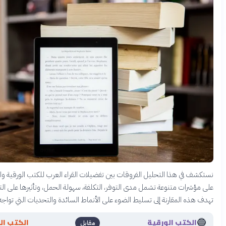
ا التحليل الفروقات بين تفضيلات القراء العرب للكتب الورقية والرقمية، بناءً
تنوعة تشمل مدى التوفر، التكلفة، سهولة الحمل، وتأثيرها على التجربة القرائية.
قارنة إلى تسليط الضوء على الأنماط السائدة والتحديات التي تواجه كل وسيلة.
🔴
 الورقية
الكتب الرقمية
مقابل