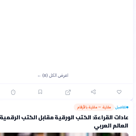
اعرض الكل (8) ←
ارنة — مقارنة بالأرقام
الشهر الماضي
قراءة: الكتب الورقية مقابل الكتب الرقمية في
لعربي