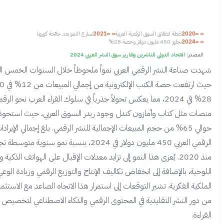
طة انطلاق السوق الرقمية العربية
2021
تسارع النمو بعد جائحة كورونا
 مليون دولار وحصة 28%
حاد الدولي للناشرين وتقارير سوق النشر العربي 2024
النشر الرقمي العربي نمواً ملحوظاً خلال السنوات الخمس الماضية،
حيث ارتفعت حصة الكتب الإلكترونية من إجمالي المبيعات من 12% في 2020 إلى
28% في 2024، مما يعكس تحولاً جذرياً في سلوك القراء العرب نحو الرقمنة. تصدرت
كتاب وأمازون كندل وجود ريدر السوق العربي، حيث استحوذت على
الي 65% من حجم المبيعات الإجمالية للنشر الرقمي. بلغ إجمالي الإيرادات من النشر
الرقمي العربي 450 مليون دولار في 2024، بنسبة نمو سنوية متوسطة تجاوزت 23%
نذ 2020. يُعزى هذا النمو إلى تزايد معدلات الإقبال على الهواتف الذكية والأجهزة
لإضافة إلى انخفاض تكاليف الإنتاج والتوزيع الرقمي وزيادة الوعي بحقوق
رية. تشير التوقعات إلى استمرار هذا الاتجاه الصاعد مع الاستثمارات المتزايدة
ر التقليدية في المحتوى الرقمي والذكاء الاصطناعي لتخصيص تجارب