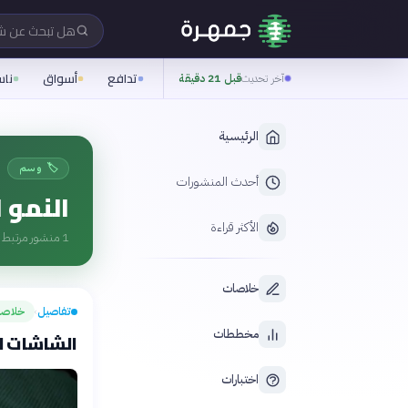
هل تبحث عن 
تدافع
أسواق
نا
آخر تحديث
قبل 21 دقيقة
الرئيسية
🏷️ وسم
أحدث المنشورات
النمو 
الأكثر قراءة
1
منشور مرتبط ب
خلاصات
تفاصيل
خلاصة
›
مخططات
الشاشات ليل
اختبارات