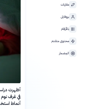
مقارنات
بروفايل
بالأرقام
محتوى متقدم
المِضمار
في غرف نوم ا
أنماط استخدا