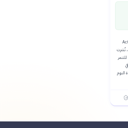
Acta Paediatrica
 نُشرت
عرض للتنمر
ي
 النوم