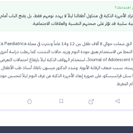
ر اهتمامك؟
رك الأجهزة الذكية في متناول أطفالنا ليلاً لا يهدد نومهم فقط، بل يفتح الباب أمام
ة سلبية قد تؤثر على صحتهم النفسية والعلاقات الاجتماعية.
كشفت الدراسة، التي شملت حوالي 8 آلاف طفل بين 12 و14 عاماً ونشرت في مجلة 
 النمط من الاستخدام يعيق جودة النوم ويزيد حالات التشتت. كما ربطت دراسة أخرى،
في مجلة Journal of Adolescent Health، استخدام الهواتف الذكية ليلاً بارتفاع احتمالات الت
مارسته، بسبب ضعف الرقابة الأبوية. وشدد الدكتور جيسون ناغاتا، أستاذ طب الأطفال ف
ا بسان فرانسيسكو، على ضرورة إبعاد الأجهزة الذكية عن غرف النوم ليلاً لتحسين جودة
م المفرط.