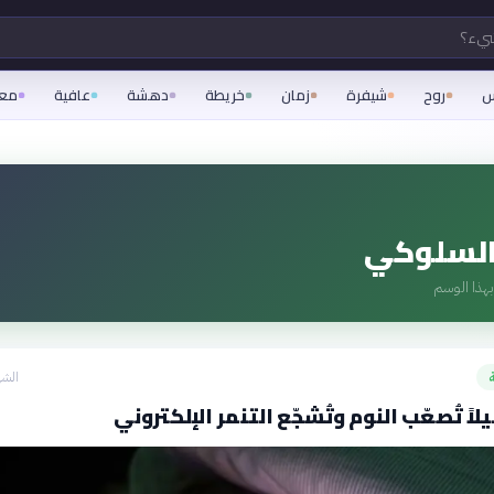
شيء؟
س
روح
شيفرة
زمان
خريطة
دهشة
عافية
مع
السلوكي
هذا الوسم
الشه
اً تُصعّب النوم وتُشجّع التنمر الإلكتروني