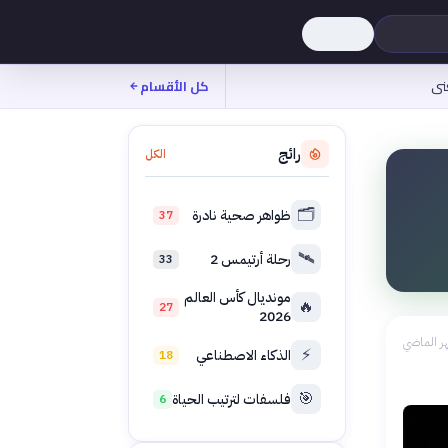
نى
كل الأقسام
رائج
الكل
🗂️
ظواهر صحية نادرة
37
🛰️
رحلة أرتيمس 2
33
مونديال كأس العالم
🔥
27
2026
ر الماضي
⚡
الذكاء الاصطناعي
18
🎯
فلسفات لترتيب الحياة
6