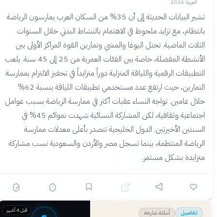
العربية 2024
تشير البيانات الحديثة إلى أن 35% من السكان العرب يمارسون الرياضة
بانتظام، مع تزايد ملحوظ في الاهتمام بالنشاط البدني خلال السنوات
الثلاث الماضية. تحتل اليوغا والمشي وتمارين القوة المراكز الأولى بين
الأنشطة المفضلة، خاصة بين الفئات العمرية من 25 إلى 45 سنة. يلعب
التطبيقات الرقمية واللياقة المنزلية دوراً متزايداً في تحفيز الالتزام بممارسة
التمارين، حيث ارتفع عدد مستخدمي تطبيقات اللياقة بنسبة 62%
خلال عامين. تواجه النساء عقبات أكثر في ممارسة الرياضة بسبب عوامل
اجتماعية وثقافية، لكن المشاركة النسائية شهدت نموائم 45% في
السنتين الأخيرتين. الدول الخليجية تتصدر بأعلى معدلات ممارسة
الرياضة المنتظمة، بينما تسجل مصر والأردن والسعودية نسب مشاركة
متزايدة بشكل مستمر.
قبل 4 أشهر
أسئلة شارحة
تفاصيل