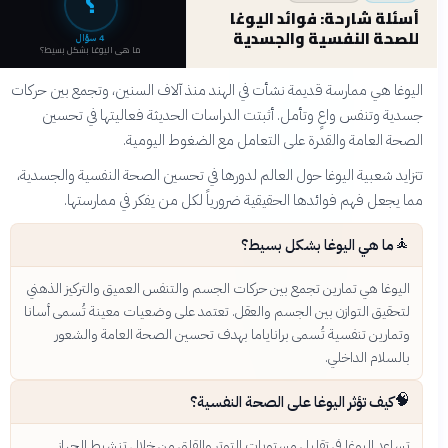
؟
أسئلة شارحة: فوائد اليوغا
للصحة النفسية والجسدية
4
سؤال
ما هي اليوغا بشكل بسيط؟
اليوغا هي ممارسة قديمة نشأت في الهند منذ آلاف السنين، وتجمع بين حركات
جسدية وتنفس واعٍ وتأمل. أثبتت الدراسات الحديثة فعاليتها في تحسين
الصحة العامة والقدرة على التعامل مع الضغوط اليومية.
تتزايد شعبية اليوغا حول العالم لدورها في تحسين الصحة النفسية والجسدية،
مما يجعل فهم فوائدها الحقيقية ضرورياً لكل من يفكر في ممارستها.
🧘
ما هي اليوغا بشكل بسيط؟
اليوغا هي تمارين تجمع بين حركات الجسم والتنفس العميق والتركيز الذهني
لتحقيق التوازن بين الجسم والعقل. تعتمد على وضعيات معينة تُسمى أسانا
وتمارين تنفسية تُسمى براناياما بهدف تحسين الصحة العامة والشعور
بالسلام الداخلي.
🧠
كيف تؤثر اليوغا على الصحة النفسية؟
تساعد اليوغا في تقليل مستويات التوتر والقلق من خلال تنشيط الجهاز