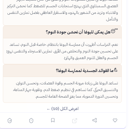
العصبي السمبثاوي الذي يهدئ استجابات الجسم للضغط. كما تحسّن التركيز
والانتباه وتزيد من الشعور بالهدوء والاستقرار العاطفي بفضل تمارين التنفس
والتأمل.
😴
هل يمكن لليوغا أن تحسّن جودة النوم؟
نعم، الدراسات أظهرت أن ممارسة اليوغا بانتظام، خاصة قبل النوم، تساعد
على تحسين جودة النوم والتخلص من الأرق. تمارين الاسترخاء والتنفس تهيئ
الجسم والعقل للنوم العميق والهانئ.
💪
ما الفوائد الجسدية لممارسة اليوغا؟
تساعد اليوغا على زيادة مرونة الجسم وقوة العضلات، وتحسن التوازن
والتنسيق الحركي. كما تساهم في تنظيم ضغط الدم، وتقوية جهاز المناعة،
وتحسين الدورة الدموية، مما يعزز الصحة العامة للجسم.
اعرض الكل (10) ←