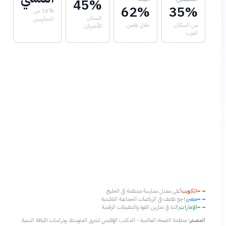
45%
62%
35%
38% من
السنتان
الممارسين
من السكان
خلال عامين
الأخيرتان
العرب
الكويت
أعلى معدل ممارسة منتظمة في الخليج
مصر
تراجع طفيف في الرياضات الجماعية التقليدية
الإمارات
رائدة في تمارين القوة والتطبيقات الرقمية
المصدر:
منظمة الصحة العالمية - المكتب الإقليمي لشرق المتوسط، ودراسات اللياقة البدنية