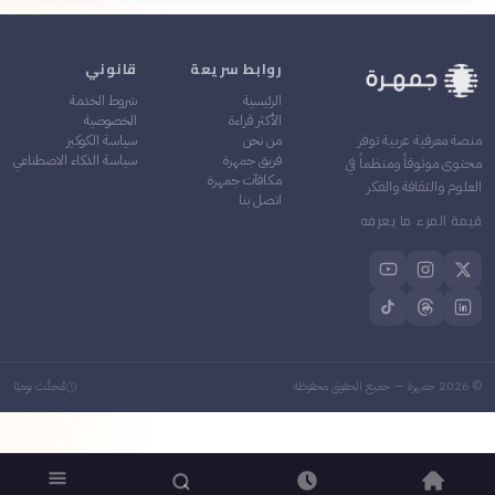
روابط سريعة
قانوني
الرئيسية
شروط الخدمة
الأكثر قراءة
الخصوصية
من نحن
سياسة الكوكيز
منصة معرفية عربية توفر
فريق جمهرة
سياسة الذكاء الاصطناعي
محتوى موثوقاً ومنظماً في
مكافآت جمهرة
العلوم والثقافة والفكر
اتصل بنا
قيمة المرء ما يعرفه
©
2026
جمهرة — جميع الحقوق محفوظة
مُحدَّث يوميًا