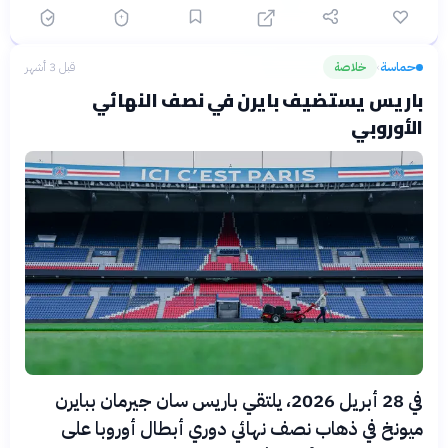
حماسة
خلاصة
قبل 3 أشهر
›
باريس يستضيف بايرن في نصف النهائي
الأوروبي
في 28 أبريل 2026، يلتقي باريس سان جيرمان ببايرن
ميونخ في ذهاب نصف نهائي دوري أبطال أوروبا على