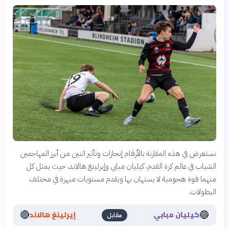
نستعرض في هذه المقارنة بالأرقام إنجازات وتأثير اثنين من أبرز المهاجمين
الشباب في عالم كرة القدم، كيليان مبابي وإيرلينغ هالاند، حيث يمثل كل
منهما قوة هجومية لا يستهان بها ويقدم مستويات مبهرة في مختلف
البطولات.
🔴
🔵
كيليان مبابي
إيرلينغ هالاند
مقابل