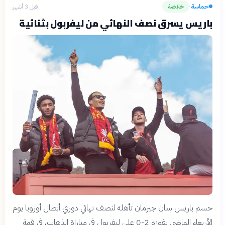
حماسة
خلاصة
قبل 3 أشهر
›
باريس يسرق نصف النهائي من ليفربول بثنائية
حسم باريس سان جيرمان تأهله لنصف نهائي دوري أبطال أوروبا يوم
الأربعاء الماضي بفوزه 2-0 على ليفربول في مباراة الذهاب، في قمة