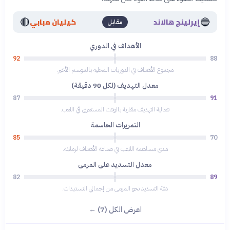
🔴
🔵
إيرلينج هالاند
كيليان مبابي
مقابل
الأهداف في الدوري
92
88
مجموع الأهداف في الدوريات المحلية بالموسم الأخير.
معدل التهديف (لكل 90 دقيقة)
87
91
فعالية التهديف مقارنة بالوقت المستغرق في اللعب.
التمريرات الحاسمة
85
70
مدى مساهمة اللاعب في صناعة الأهداف لزملائه.
معدل التسديد على المرمى
82
89
دقة التسديد نحو المرمى من إجمالي التسديدات.
اعرض الكل (7) ←