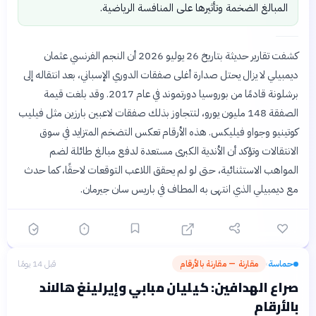
المبالغ الضخمة وتأثيرها على المنافسة الرياضية.
كشفت تقارير حديثة بتاريخ 26 يوليو 2026 أن النجم الفرنسي عثمان
ديمبيلي لا يزال يحتل صدارة أغلى صفقات الدوري الإسباني، بعد انتقاله إلى
برشلونة قادمًا من بوروسيا دورتموند في عام 2017. وقد بلغت قيمة
الصفقة 148 مليون يورو، لتتجاوز بذلك صفقات لاعبين بارزين مثل فيليب
كوتينيو وجواو فيليكس. هذه الأرقام تعكس التضخم المتزايد في سوق
الانتقالات وتؤكد أن الأندية الكبرى مستعدة لدفع مبالغ طائلة لضم
المواهب الاستثنائية، حتى لو لم يحقق اللاعب التوقعات لاحقًا، كما حدث
مع ديمبيلي الذي انتهى به المطاف في باريس سان جيرمان.
حماسة
مقارنة — مقارنة بالأرقام
قبل 14 يومًا
›
صراع الهدافين: كيليان مبابي وإيرلينغ هالاند
بالأرقام