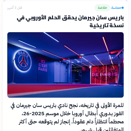
حماسة
خلاصة
قبل 3 أشهر
›
باريس سان جيرمان يحقق الحلم الأوروبي في
نسخة تاريخية
للمرة الأولى في تاريخه، نجح نادي باريس سان جيرمان في
الفوز بدوري أبطال أوروبا خلال موسم 2025-26،
محطماً انتظاراً دام عقوداً. إنجاز لم يتوقعه حتى أكثر
المتفائلين قبل شهور.