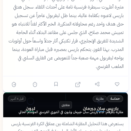
مثيرة أظهرت سيطرة فرنسية تامة على أحداث اللقاء. سجل هدفي
باريس لاعبوه بكفاءة عالية، بينما ظل ليفربول عاجزاً عن تسجيل
حتى هدف واحد رغم محاولاته المتكررة. الخبر الأكثر لفتاً للانتباه هو
تمييش محمد صلاح، الذي جلس على مقاعد البدلاء أثناء الحاجة
الشديدة للفريق الإنجليزي، قرار تكتيكي أثار جدلاً واسعاً حول أولويات
المدرب. بهذا الفوز، يتحكم باريس بمصيره قبل مباراة العودة، بينما
يواجه ليفربول مهمة صعبة جداً للتعويض عن الفارق السلبي في
الملعب الفرنسي.
⚪
🔵
مقارنة
حماسة
قبل 4 أشهر
مقابل
باريس سان جيرمان
ليون
مقارنة بالأرقام: أداء باريس سان جيرمان وليون في الدوري الفرنسي الموسم الحالي
يستعرض هذا التحليل المقارنة الشاملة بين عملاقي الكرة الفرنسية باريس