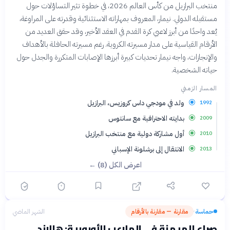
منتخب البرازيل من كأس العالم 2026، في خطوة تثير التساؤلات حول
مستقبله الدولي. نيمار، المعروف بمهاراته الاستثنائية وقدرته على المراوغة،
يُعد واحدًا من أبرز لاعبي كرة القدم في العقد الأخير، وقد حقق العديد من
الأرقام القياسية على مدار مسيرته الكروية. رغم مسيرته الحافلة بالأهداف
والإنجازات، واجه نيمار تحديات كبيرة أبرزها الإصابات المتكررة والجدل حول
حياته الشخصية.
المسار الزمني
ولد في مودجي داس كروزيس، البرازيل
1992
بدايته الاحترافية مع سانتوس
2009
أول مشاركة دولية مع منتخب البرازيل
2010
الانتقال إلى برشلونة الإسباني
2013
اعرض الكل (8) ←
حماسة
مقارنة — مقارنة بالأرقام
الشهر الماضي
›
صراع الهيمنة في الملاعب الأوروبية: هالاند