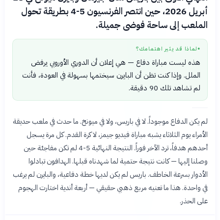
أبريل 2026، حين انتصر الفرنسيون 5-4 بطريقة تحول
الملعب إلى ساحة فوضى جميلة.
لماذا قد يثير اهتمامك؟
●
هذه ليست مباراة دفاع — هي إعلان أن الدوري الأوروبي يرفض
الملل. وإذا كنت تظن أن البايرن سيختمها بسهولة في العودة، فأنت
لم تشاهد تلك 90 دقيقة.
لم يكن الدفاع موجوداً. لا في باريس، ولا في ميونخ. ما حدث في ملعب حديقة
الأمراء يوم الثلاثاء يشبه مباراة فيديو جيمز، لا كرة القدم. كل مرة يسجل
أحدهم هدفاً، ترد الآخر فوراً. النتيجة النهائية 5-4 لم تكن مفاجئة حين
وصلنا إليها — كانت نتيجة حتمية لما شهدناه قبلها. الهدافون تبادلوا
الأدوار بسرعة الخاطف. باريس لم يكن لديها خطة دفاعية، والبايرن لم يرغب
في واحدة. هذا ما تعنيه مربع ذهبي حقيقي — أربعة أندية اختارت الهجوم
على الحذر.