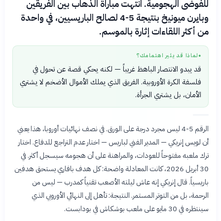
للفوضى الهجومية. انتهت مباراة الذهاب بين الفريقين
وبايرن ميونيخ بنتيجة 5-4 لصالح الباريسيين، في واحدة
من أكثر اللقاءات إثارة بالموسم.
لماذا قد يثير اهتمامك؟
●
قد يبدو الانتصار الباهظ غريباً — لكنه يحكي قصة عن تحول في
فلسفة الكرة الأوروبية. الفريق الذي يملك الأموال الأضخم لا يشتري
الأمان، بل يشتري الجرأة.
الرقم 5-4 ليس مجرد درجة على الورق. في نصف نهائيات أوروبا، هذا يعني
أن لويس إنريكي — المدير الفني لباريس — اختار عدم التراجع للدفاع. اختار
ترك ملعبه مفتوحاً للعودات، والمراهنة على أن هجومه سيسجل أكثر. في
30 أبريل 2026، كانت المعادلة واضحة: كل هدف بافاري يستحق هدفين
باريسياً. قال إنريكي إنه عاش ليلته الأصعب تقنياً كمدرب — ليس من
الرحمة، بل من التوتر المستمر. النتيجة: تأهل إلى النهائي الأوروبي الذي
سينتظره في 30 مايو على ملعب بوشكاش في بودابست.