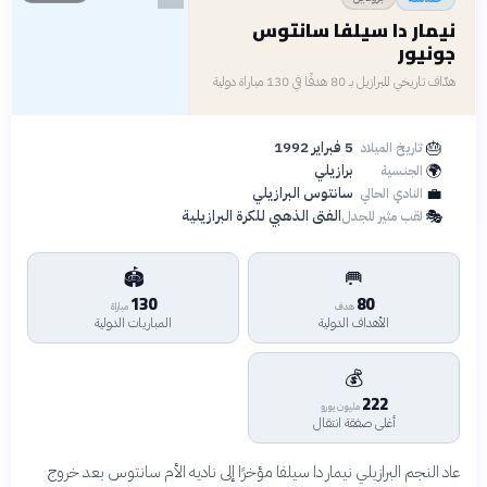
نيمار دا سيلفا سانتوس
جونيور
هدّاف تاريخي للبرازيل بـ 80 هدفًا في 130 مباراة دولية
🎂
5 فبراير 1992
تاريخ الميلاد
🌍
برازيلي
الجنسية
💼
سانتوس البرازيلي
النادي الحالي
🎭
الفتى الذهبي للكرة البرازيلية
لقب مثير للجدل
🏟️
🥅
130
80
هدف
مباراة
الأهداف الدولية
المباريات الدولية
💰
222
مليون يورو
أغلى صفقة انتقال
عاد النجم البرازيلي نيمار دا سيلفا مؤخرًا إلى ناديه الأم سانتوس بعد خروج