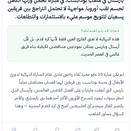
بأرسنال في ملعب بودابست، في مباراة تحمل وزنها الكامل
لحسم لقب أوروبا. مواجهة لا تحتمل التراجع بين فريقين
يسعيان لتتويج موسم مليء بالاستثمارات والتطلعات.
لماذا قد يثير اهتمامك؟
●
هذه النهائية لا تعني القارئ العربي فقط لأنها كرة قدم، بل لأن
أرسنال وباريس يمثلان نموذجين متناقضين لكيفية بناء فريق
عالمي في العصر الحديث.
لم تكن مبارة 30 مايو مجرد لقاء رياضي عادي. تقام المباراة النهائية لدوري
الأبطال في مدينة بودابست بين فريقين لهما قصتان مختلفتان تماماً.
باريس، التي أنفقت مليارات على أفضل اللاعبين العالميين، وأرسنال الذي
انتظر سنوات ليعود للمسرح الأوروبي الأكبر. أحدهما بنى بالجشع، والآخر
بالصبر. الفائز سيختبر أي الفلسفتين أصح في كرة القدم الحديثة — وهذا
السؤال يتجاوز الملعب.