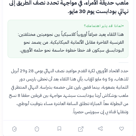
ملعب حديقة الأمراء، في مواجهة تحدد نصف الطريق إلى
نهائي بودابست يوم 30 مايو.
لماذا قد يثير اهتمامك؟
●
هذا اللقاء يعيد صراعاً أوروبياً كلاسيكياً بين نجوميتين مختلفتين:
الفرنسية الفاخرة مقابل الألمانية الميكانيكية. من يصمد نحو
البودابستي سيكون قد خطا خطوة حاسمة نحو حلمه الأوروبي.
حدد الاتحاد الأوروبي لكرة القدم مواعيد نصف النهائي يومي 28 و29 أبريل
للذهاب، و5 و6 مايو للإياب. يأتي هذا اللقاء بعد أن تخطى باريس دور
الثمانية بصعوبة، بينما قضى بايرن على خصمه بشراسة. النهائي المنتظر في
ملعب بوشكاش أرينا ببودابست سيشهد مواجهة بين فريقين حققا 8 نسخ
من البطولة معاً. المباراة تنطلق الساعة العاشرة مساء بتوقيت أبوظبي،
وتنقلها قناة بي إن سبورتس حصرياً.