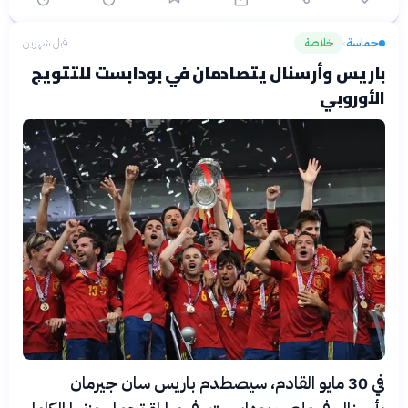
حماسة
خلاصة
قبل شهرين
›
باريس وأرسنال يتصادمان في بودابست للتتويج
الأوروبي
في 30 مايو القادم، سيصطدم باريس سان جيرمان