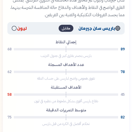
سان جيرمان وليون عبر محاور الأداء الحاسمة في الدوري الفرنسي. يعكس
الفارق الواضح في النقاط والأهداف والدفاع حالة المنافسة الشرسة بينهما،
مما يجسد الفروقات التكتيكية والفنية بين الفريقين.
⚪
🔵
باريس سان جيرمان
ليون
مقابل
إجمالي النقاط
68
89
باريس يتصدر بفارق كبير في جدول الترتيب
عدد الأهداف المسجلة
62
78
تفوق هجومي واضح لباريس على حساب الدقة
الأهداف المستقبلة
58
45
دفاع باريس أقوى بشكل ملحوظ من نظيره في ليون
متوسط التمريرات الدقيقة
75
82
تحكم أفضل في الكرة من قبل باريس