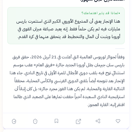
لماذا قد يثير اهتمامك؟
●
هذا الإنجاز يعني أن المشروع الأوروبي الكبير الذي استثمرت باريس
مليارات فيه لم يكن حلماً فقط. إنه يعيد صياغة ميزان القوى في
أوروبا ويثبت أن المال والتخطيط قد يتحقق منهما في كرة القدم.
وفقاً لجوائز لوريوس العالمية التي أعلنت في 21 أبريل 2026، حقق فريق
باريس سان جيرمان بطل أوروبا الجديد جائزة «فريق العام» عقب موسم
استثنائي توج فيه بلقب دوري الأبطال للمرة الأولى في تاريخ النادي. جاء هذا
الإنجاز بعد تتويجه أيضاً بلقبي الدوري الفرنسي والكأس المحلية، محققاً
الثنائية القارية والمحلية. لم يكن هذا الفوز مجرد جائزة؛ بل كان إثباتاً أن
استراتيجية النادي السعيدة أخيراً حققت ثمارها على الصعيد الذي طالما
افتقر إليه: القارة العجوز.