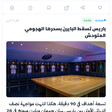
حماسة
خلاصة
قبل 3 أشهر
›
باريس تسقط البايرن بسحرها الهجومي
المتوحش
تسعة أهداف في 90 دقيقة. هكذا انتهت مواجهة نصف
النهائي الأولى بين باريس سان جيرمان وبايرن ميونخ في 28