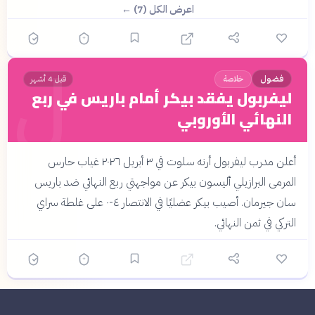
اعرض الكل (7) ←
ل
فضول
خلاصة
قبل 4 أشهر
ليفربول يفقد بيكر أمام باريس في ربع
النهائي الأوروبي
أعلن مدرب ليفربول أرنه سلوت في ٣ أبريل ٢٠٢٦ غياب حارس
المرمى البرازيلي أليسون بيكر عن مواجهتي ربع النهائي ضد باريس
سان جيرمان. أصيب بيكر عضليًا في الانتصار ٤-٠ على غلطة سراي
التركي في ثمن النهائي.