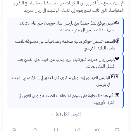
الإعلان ليضع حداً لشهور من التكهنات حول مستقبله، خاصة مع التقارير
المتواصلة التي كانت تشير بقوة إلى انتقاله الوشيك إلى ريال مدريد.
✍️
مبابي يوقع عقدًا جديدًا مع باريس سان جيرمان حتى عام 2025،
منهيًا بذلك حلم ريال مدريد بضمه.
💰
الصفقة تشمل حوافز مالية ضخمة وصلاحيات غير مسبوقة للاعب
داخل النادي الفرنسي.
💔
رئيس ريال مدريد، فلورنتينو بيريز، يعرب عن خيبة أمل النادي بعد
فشل المفاوضات.
🇫🇷
الرئيس الفرنسي إيمانويل ماكرون كان له دور في إقناع مبابي بالبقاء
في باريس.
🌍
تأثير هذه الخطوة على سوق الانتقالات الصيفية وتوازن القوى في
الكرة الأوروبية.
اعرض الكل (6) ←