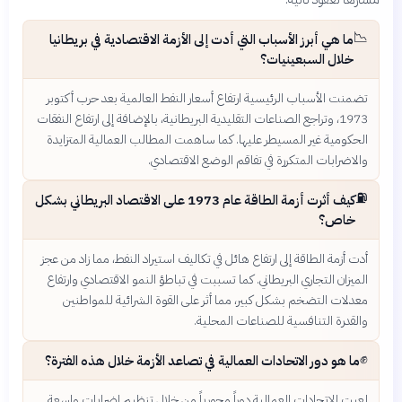
📉
ما هي أبرز الأسباب التي أدت إلى الأزمة الاقتصادية في بريطانيا
خلال السبعينيات؟
تضمنت الأسباب الرئيسية ارتفاع أسعار النفط العالمية بعد حرب أكتوبر
1973، وتراجع الصناعات التقليدية البريطانية، بالإضافة إلى ارتفاع النفقات
الحكومية غير المسيطر عليها. كما ساهمت المطالب العمالية المتزايدة
والاضرابات المتكررة في تفاقم الوضع الاقتصادي.
⛽
كيف أثرت أزمة الطاقة عام 1973 على الاقتصاد البريطاني بشكل
خاص؟
أدت أزمة الطاقة إلى ارتفاع هائل في تكاليف استيراد النفط، مما زاد من عجز
الميزان التجاري البريطاني. كما تسببت في تباطؤ النمو الاقتصادي وارتفاع
معدلات التضخم بشكل كبير، مما أثر على القوة الشرائية للمواطنين
والقدرة التنافسية للصناعات المحلية.
✊
ما هو دور الاتحادات العمالية في تصاعد الأزمة خلال هذه الفترة؟
لعبت الاتحادات العمالية دوراً محورياً من خلال تنظيم إضرابات واسعة