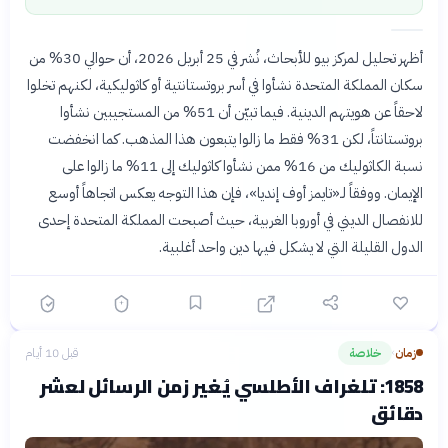
أظهر تحليل لمركز بيو للأبحاث، نُشر في 25 أبريل 2026، أن حوالي 30% من
سكان المملكة المتحدة نشأوا في أسر بروتستانتية أو كاثوليكية، لكنهم تخلوا
لاحقاً عن هويتهم الدينية. فيما تبيّن أن 51% من المستجيبين نشأوا
بروتستانتاً، لكن 31% فقط ما زالوا يتبعون هذا المذهب. كما انخفضت
نسبة الكاثوليك من 16% ممن نشأوا كاثوليك إلى 11% ما زالوا على
الإيمان. ووفقاً لـ«تايمز أوف إنديا»، فإن هذا التوجه يعكس اتجاهاً أوسع
للانفصال الديني في أوروبا الغربية، حيث أصبحت المملكة المتحدة إحدى
الدول القليلة التي لا يشكل فيها دين واحد أغلبية.
زمان
خلاصة
قبل 10 أيام
›
1858: تلغراف الأطلسي يُغير زمن الرسائل لعشر
دقائق