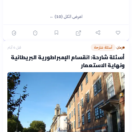
اعرض الكل (10) ←
زمان
أسئلة شارحة
قبل 6 أيام
›
أسئلة شارحة: انقسام الإمبراطورية البريطانية
ونهاية الاستعمار