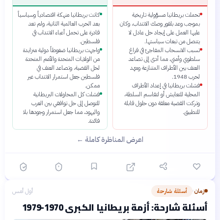
تحملت بريطانيا مسؤولية تاريخية
كانت بريطانيا منهكة اقتصادياً وسياسياً
بموجب وعد بلفور وصك الانتداب، وكان
بعد الحرب العالمية الثانية، ولم تعد
عليها العمل على إيجاد حل عادل لا
قادرة على تحمل أعباء الانتداب في
يتنصل من تبعات سياستها.
فلسطين.
تسبب الانسحاب المفاجئ في فراغ
واجهت بريطانيا ضغوطاً دولية متزايدة
سلطوي وأمني، مما أدى إلى تصاعد
من الولايات المتحدة والأمم المتحدة
العنف بين الأطراف المتنازعة ومهّد
لحل القضية، وتصاعد العنف في
لحرب 1948.
فلسطين جعل استمرار الانتداب غير
فشلت بريطانيا في إعداد الأطراف
ممكن.
المحلية للتعايش أو لتقاسم السلطة،
فشلت كل المحاولات البريطانية
وتركت القضية معلقة دون حلول قابلة
للتوصل إلى حل توافقي بين العرب
للتطبيق.
واليهود، مما جعل استمرار وجودها بلا
فائدة.
اعرض المناظرة كاملة ←
زمان
أسئلة شارحة
أول أمس
›
أسئلة شارحة: أزمة بريطانيا الكبرى 1970-1979