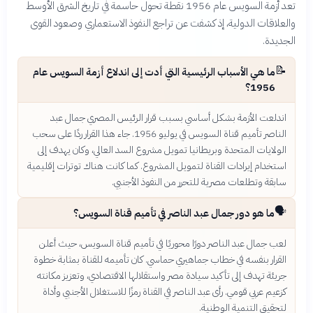
تعد أزمة السويس عام 1956 نقطة تحول حاسمة في تاريخ الشرق الأوسط
والعلاقات الدولية، إذ كشفت عن تراجع النفوذ الاستعماري وصعود القوى
الجديدة.
📝
ما هي الأسباب الرئيسية التي أدت إلى اندلاع أزمة السويس عام
1956؟
اندلعت الأزمة بشكل أساسي بسبب قرار الرئيس المصري جمال عبد
الناصر تأميم قناة السويس في يوليو 1956. جاء هذا القرار ردًا على سحب
الولايات المتحدة وبريطانيا تمويل مشروع السد العالي، وكان يهدف إلى
استخدام إيرادات القناة لتمويل المشروع. كما كانت هناك توترات إقليمية
سابقة وتطلعات مصرية للتحرر من النفوذ الأجنبي.
🗣️
ما هو دور جمال عبد الناصر في تأميم قناة السويس؟
لعب جمال عبد الناصر دورًا محوريًا في تأميم قناة السويس، حيث أعلن
القرار بنفسه في خطاب جماهيري حماسي. كان تأميمه للقناة بمثابة خطوة
جريئة تهدف إلى تأكيد سيادة مصر واستقلالها الاقتصادي، وتعزيز مكانته
كزعيم عربي قومي. رأى عبد الناصر في القناة رمزًا للاستغلال الأجنبي وأداة
لتحقيق التنمية الوطنية.