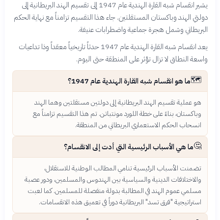
يشير انقسام شبه القارة الهندية عام 1947 إلى تقسيم الهند البريطانية إلى
دولتي الهند وباكستان المستقلتين. جاء هذا التقسيم تزامناً مع نهاية الحكم
البريطاني وشمل هجرة جماعية واضطرابات عنيفة.
يعد انقسام شبه القارة الهندية عام 1947 حدثاً تاريخياً معقداً وذا تداعيات
واسعة النطاق لا تزال تؤثر على المنطقة حتى اليوم.
🗺️
ما هو انقسام شبه القارة الهندية عام 1947؟
هو عملية تقسيم الهند البريطانية إلى دولتين مستقلتين وهما الهند
وباكستان، بناءً على خطة اللورد مونتباتن. تم هذا التقسيم تزامناً مع
انسحاب الحكم الاستعماري البريطاني من المنطقة.
🤔
ما هي الأسباب الرئيسية التي أدت إلى الانقسام؟
تضمنت الأسباب الرئيسية تنامي المطالب الوطنية للاستقلال،
والاختلافات الدينية والسياسية بين الهندوس والمسلمين، ودور عصبة
مسلمي عموم الهند في المطالبة بدولة منفصلة للمسلمين. كما لعبت
استراتيجية "فرق تسد" البريطانية دوراً في تعميق هذه الانقسامات.