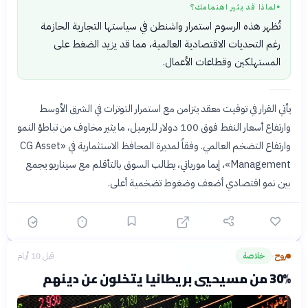
لماذا قد يثير اهتمامك؟
●
تُظهر هذه الرسوم استمرار واشنطن في سياستها التجارية الحازمة
رغم التحديات الاقتصادية العالمية، مما قد يزيد الضغط على
المستهلكين وقطاعات الأعمال.
يأتي القرار في توقيت معقد يتزامن مع استمرار التوترات في الشرق الأوسط
وارتفاع أسعار النفط فوق 100 دولار للبرميل، ما يثير مخاوف من تباطؤ النمو
وارتفاع التضخم العالمي. وفقاً لمديرة المحافظ الاستثمارية في «CG Asset
Management»، إيما مورياتي، يطالب السوق بالتأقلم مع سيناريو يجمع
بين نمو اقتصادي أضعف وضغوط تضخمية أعلى.
روح
خلاصة
قبل 10 أيام
›
30% من مسيحيي بريطانيا يتخلون عن دينهم