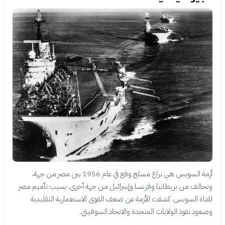
أزمة السويس هي نزاع مسلح وقع في عام 1956 بين مصر من جهة،
وتحالف من بريطانيا وفرنسا وإسرائيل من جهة أخرى، بسبب تأميم مصر
لقناة السويس. كشفت الأزمة عن ضعف القوى الاستعمارية التقليدية
وصعود نفوذ الولايات المتحدة والاتحاد السوفيتي.