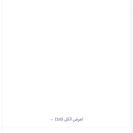
اعرض الكل (10) ←