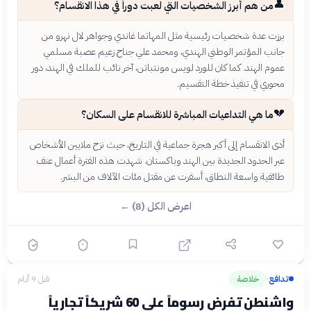
👤
من هم أبرز الشخصيات التي لعبت دوراً في هذا الانقسام؟
برزت عدة شخصيات رئيسية مثل المهاتما غاندي وجواهر لال نهرو من
جانب المؤتمر الوطني الهندي، ومحمد علي جناح زعيم عصبة مسلمي
عموم الهند. كما كان للورد لويس مونتباتن، آخر نائب للملك في الهند، دور
محوري في تنفيذ خطة التقسيم.
💔
ما هي التداعيات المباشرة للانقسام على السكان؟
أدى الانقسام إلى أكبر هجرة جماعية في التاريخ، حيث نزح ملايين الأشخاص
عبر الحدود الجديدة بين الهند وباكستان. شهدت هذه الفترة أعمال عنف
طائفية واسعة النطاق، أسفرت عن مقتل مئات الآلاف من البشر.
اعرض الكل (8) ←
تدافع
خلاصة
قبل 9 أيام
›
واشنطن تفرض رسوماً على 60 شريكاً تجارياً