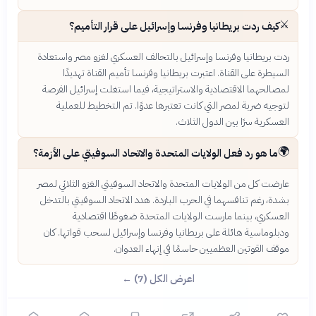
⚔️
كيف ردت بريطانيا وفرنسا وإسرائيل على قرار التأميم؟
ردت بريطانيا وفرنسا وإسرائيل بالتحالف العسكري لغزو مصر واستعادة
السيطرة على القناة. اعتبرت بريطانيا وفرنسا تأميم القناة تهديدًا
لمصالحهما الاقتصادية والاستراتيجية، فيما استغلت إسرائيل الفرصة
لتوجيه ضربة لمصر التي كانت تعتبرها عدوًا. تم التخطيط للعملية
العسكرية سرًا بين الدول الثلاث.
🌍
ما هو رد فعل الولايات المتحدة والاتحاد السوفيتي على الأزمة؟
عارضت كل من الولايات المتحدة والاتحاد السوفيتي الغزو الثلاثي لمصر
بشدة، رغم تنافسهما في الحرب الباردة. هدد الاتحاد السوفيتي بالتدخل
العسكري، بينما مارست الولايات المتحدة ضغوطًا اقتصادية
ودبلوماسية هائلة على بريطانيا وفرنسا وإسرائيل لسحب قواتها. كان
موقف القوتين العظميين حاسمًا في إنهاء العدوان.
اعرض الكل (7) ←