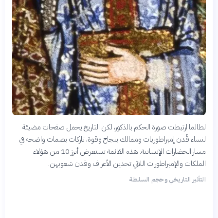
لطالما ارتبطت صورة الحكم بالذكور، لكن التاريخ يحمل صفحات مضيئة
لنساء قُدن إمبراطوريات وممالك بنجاح وقوة، تاركات بصمات واضحة في
مسار الحضارات الإنسانية. هذه القائمة تستعرض أبرز 10 من هؤلاء
الملكات والإمبراطورات اللاتي تحدين الأعراف وقدن شعوبهن.
التأثير التاريخي وحجم السلطة