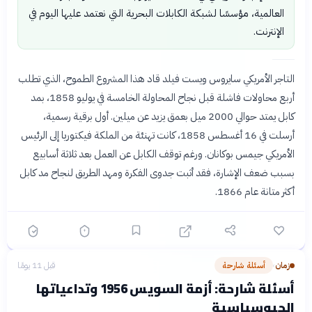
العالمية، مؤسسًا لشبكة الكابلات البحرية التي نعتمد عليها اليوم في
الإنترنت.
التاجر الأمريكي سايروس ويست فيلد قاد هذا المشروع الطموح، الذي تطلب
أربع محاولات فاشلة قبل نجاح المحاولة الخامسة في يوليو 1858، بمد
كابل يمتد حوالي 2000 ميل بعمق يزيد عن ميلين. أول برقية رسمية،
أرسلت في 16 أغسطس 1858، كانت تهنئة من الملكة فيكتوريا إلى الرئيس
الأمريكي جيمس بوكانان. ورغم توقف الكابل عن العمل بعد ثلاثة أسابيع
بسبب ضعف الإشارة، فقد أثبت جدوى الفكرة ومهد الطريق لنجاح مد كابل
أكثر متانة عام 1866.
زمان
أسئلة شارحة
قبل 11 يومًا
›
أسئلة شارحة: أزمة السويس 1956 وتداعياتها
الجيوسياسية