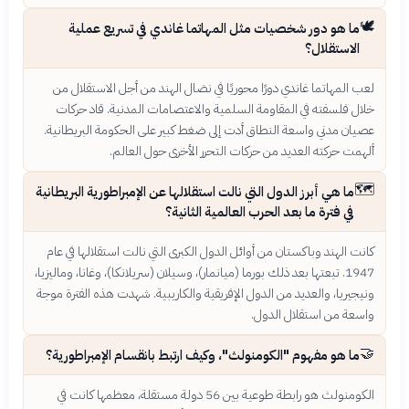
🕊️
ما هو دور شخصيات مثل المهاتما غاندي في تسريع عملية
الاستقلال؟
لعب المهاتما غاندي دورًا محوريًا في نضال الهند من أجل الاستقلال من
خلال فلسفته في المقاومة السلمية والاعتصامات المدنية. قاد حركات
عصيان مدني واسعة النطاق أدت إلى ضغط كبير على الحكومة البريطانية.
ألهمت حركته العديد من حركات التحرر الأخرى حول العالم.
🗺️
ما هي أبرز الدول التي نالت استقلالها عن الإمبراطورية البريطانية
في فترة ما بعد الحرب العالمية الثانية؟
كانت الهند وباكستان من أوائل الدول الكبرى التي نالت استقلالها في عام
1947. تبعتها بعد ذلك بورما (ميانمار)، وسيلان (سريلانكا)، وغانا، وماليزيا،
ونيجيريا، والعديد من الدول الإفريقية والكاريبية. شهدت هذه الفترة موجة
واسعة من استقلال الدول.
🤝
ما هو مفهوم "الكومنولث"، وكيف ارتبط بانقسام الإمبراطورية؟
الكومنولث هو رابطة طوعية بين 56 دولة مستقلة، معظمها كانت في