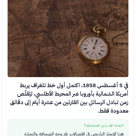
في 5 أغسطس 1858، اكتمل أول خط تلغراف يربط
أمريكا الشمالية بأوروبا عبر المحيط الأطلسي، ليُقلّص
زمن تبادل الرسائل بين القارتين من عشرة أيام إلى دقائق
معدودة فقط.
لماذا قد يثير اهتمامك؟
●
هذا الإنجاز التاريخي في الاتصالات غيّر وجه الصحافة والتجارة