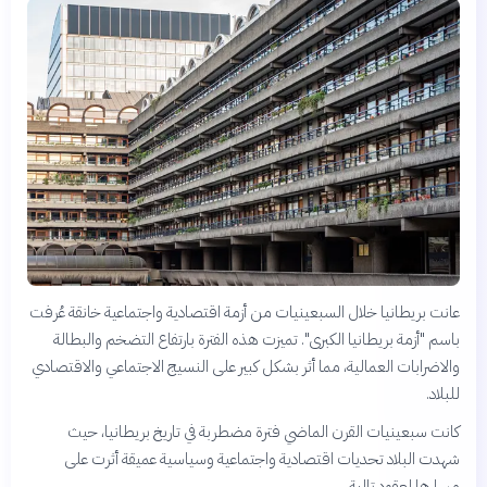
عانت بريطانيا خلال السبعينيات من أزمة اقتصادية واجتماعية خانقة عُرفت
باسم "أزمة بريطانيا الكبرى". تميزت هذه الفترة بارتفاع التضخم والبطالة
والاضرابات العمالية، مما أثر بشكل كبير على النسيج الاجتماعي والاقتصادي
للبلاد.
كانت سبعينيات القرن الماضي فترة مضطربة في تاريخ بريطانيا، حيث
شهدت البلاد تحديات اقتصادية واجتماعية وسياسية عميقة أثرت على
مسارها لعقود تالية.