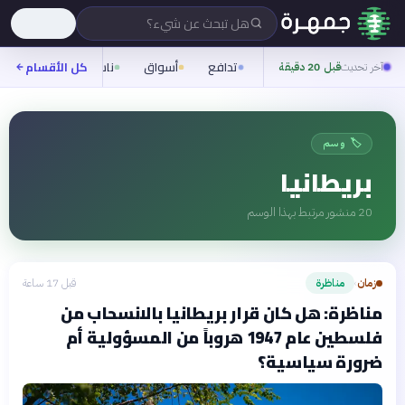
هل تبحث عن شيء؟
تدافع
أسواق
ناس
روح
كل الأقسام
شيف
آخر تحديث
قبل 20 دقيقة
🏷️ وسم
بريطانيا
20
منشور مرتبط بهذا الوسم
زمان
مناظرة
قبل 17 ساعة
›
مناظرة: هل كان قرار بريطانيا بالانسحاب من
فلسطين عام 1947 هروباً من المسؤولية أم
ضرورة سياسية؟