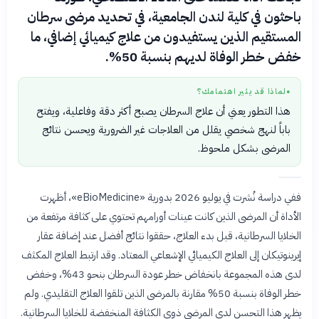
باحثون في كلية لندن الجامعية، في تحديد مرضى سرطان
المستقيم الذين يستفيدون من علاج كيميائي إضافي، ما
خفض خطر الوفاة لديهم بنسبة 50%.
لماذا قد يثير اهتمامك؟
●
هذا التطور يعني أن علاج السرطان يصبح أكثر دقة وفاعلية، ويفتح
باباً لنهج شخصي يقلل من العلاجات غير الضرورية ويحسن نتائج
المرضى بشكل ملحوظ.
ففي دراسة نُشرت في يوليو 2026 بدورية «eBioMedicine»، أظهرت
الأداة أن المرضى الذين كانت عينات أورامهم تحتوي على كثافة مرتفعة من
الخلايا السرطانية، قبل بدء العلاج، حققوا نتائج أفضل عند إضافة عقار
إيرينوتيكان إلى العلاج الكيميائي الإشعاعي المعتاد. وقد ارتبط العلاج المكثف
لدى هذه المجموعة بانخفاض خطر عودة السرطان بنحو 43%، وخفض
خطر الوفاة بنسبة 50% مقارنة بالمرضى الذين تلقوا العلاج التقليدي. ولم
يظهر هذا التحسن لدى المرضى ذوي الكثافة المنخفضة للخلايا السرطانية.