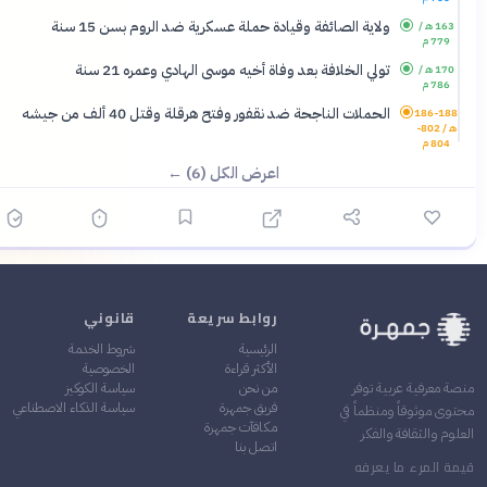
ولاية الصائفة وقيادة حملة عسكرية ضد الروم بسن 15 سنة
163 هـ /
779 م
تولي الخلافة بعد وفاة أخيه موسى الهادي وعمره 21 سنة
170 هـ /
786 م
الحملات الناجحة ضد نقفور وفتح هرقلة وقتل 40 ألف من جيشه
186-188
هـ / 802-
804 م
اعرض الكل (6) ←
روابط سريعة
قانوني
الرئيسية
شروط الخدمة
الأكثر قراءة
الخصوصية
من نحن
سياسة الكوكيز
ة معرفية عربية توفر
فريق جمهرة
سياسة الذكاء الاصطناعي
وى موثوقاً ومنظماً في
مكافآت جمهرة
وم والثقافة والفكر
اتصل بنا
ة المرء ما يعرفه