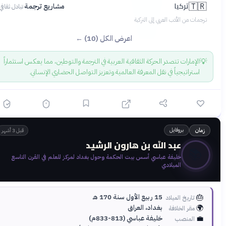
تركيا
🇹🇷
مشاريع ترجمة
تبادل ثقافي
ترجمات من الأدب العربي إلى التركية
اعرض الكل (10) ←
💡
الإمارات تتصدر الحركة الثقافية العربية في الترجمة والتوطين، مما يعكس استثماراً
استراتيجياً في نقل المعرفة العالمية وتعزيز التواصل الحضاري الإنساني.
بروفايل
زمان
قبل 3 أشهر
عبد الله بن هارون الرشيد
📚
خليفة عباسي أسس بيت الحكمة وحول بغداد لمركز للعلم في القرن التاسع
الميلادي
🎂
15 ربيع الأول سنة 170 هـ
تاريخ الميلاد
🌍
بغداد، العراق
مقر الخلافة
💼
خليفة عباسي (813-833م)
المنصب