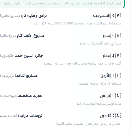
تقود أكبر حركة ترجمة علمية على المستوى العربي عبر مؤسسة محمد بن راشد آل مكتوم للمعرفة
السعودية
🇸🇦
برامج وطنية كبرى
مشاريع تحفيزية
متصدرة في نشر الكتب العربية بمتوسط 1000-5000 نسخة لكل كتاب
مصر
🇪🇬
مشروع الألف كتاب
مبادرة ثقافية
مشاريع ترجمة أدبية وفكرية عريقة
قطر
🇶🇦
جائزة الشيخ حمد
جائزة دولية
أثرت حركة الترجمة العالمية وحفزت المترجمين من دول متعددة
الأردن
🇯🇴
مشاريع ثقافية
مركز ترجمة
مساهم في حركة الترجمة الإقليمية
تونس
🇹🇳
معهد متخصص
جهود منظمة
معهد تونس للترجمة كمؤسسة رائدة
الصين
🇨🇳
ترجمات متزايدة
اهتمام متنام
حماس متزايد من المترجمين الصينيين للكتب العربية