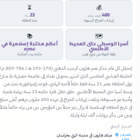
⏳
💰
23
400
مليون درهم
سنة
إيرادات الخراج السنوية
مدة الخلافة
📚
🗺️
آسيا الوسطى حتى المحيط
أعظم مكتبة إسلامية في
الأطلسي
عصره
رقعة الدولة من شرق لغرب
مكتبة بيت الحكمة
يُحتفل كل عام بتذكر عصر هارون الرشيد الذهبي (170-193 هـ / 786-809 م)،
لخليفة العباسي الخامس الذي اشتهر بتحويل بغداد إلى عاصمة حضارية بلا منازع.
تولى الخلافة بعمر 21 سنة فقط خلفاً لأخيه الهادي، فوجد إمبراطورية تمتد من
وسط آسيا حتى المحيط الأطلسي. حقق خلال فترة حكمه 23 سنة نهضة علمية
وأدبية غير مسبوقة، وبلغت إيرادات الخراج في عهده 400 مليون درهم، أعلى مبلغ
ي تاريخ الخلافة الإسلامية. لا يزال يثير جدلاً بين المؤرخين بين من يراه حاكماً عادلاً
بين من يتأثر بروايات ألف ليلة وليلة.
لمسار الزمني
ميلاد هارون في مدينة الري بخراسان
148 هـ /
766 م