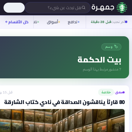
هل تبحث عن شيء؟
تدافع
أسواق
ناس
روح
كل الأقسام
شيفرة
خر تحديث
قبل 28 دقيقة
🏷️ وسم
بيت الحكمة
7
منشور مرتبط بهذا الوسم
معنى
خلاصة
قبل 15 يومًا
›
رئاً يناقشون الصداقة في نادي كتاب الشارقة