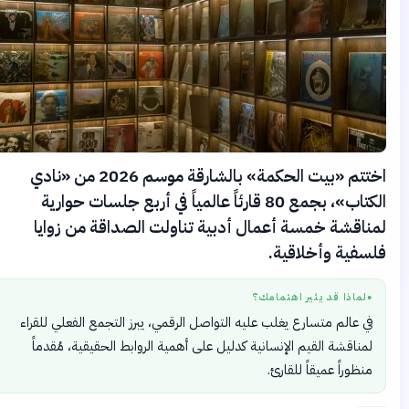
اختتم «بيت الحكمة» بالشارقة موسم 2026 من «نادي
الكتاب»، بجمع 80 قارئاً عالمياً في أربع جلسات حوارية
مناقشة خمسة أعمال أدبية تناولت الصداقة من زوايا
لسفية وأخلاقية.
لماذا قد يثير اهتمامك؟
●
في عالم متسارع يغلب عليه التواصل الرقمي، يبرز التجمع الفعلي للقراء
لمناقشة القيم الإنسانية كدليل على أهمية الروابط الحقيقية، مُقدماً
منظوراً عميقاً للقارئ.