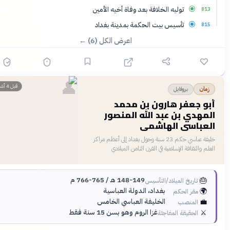
توليه الخلافة بعد وفاة أخيه الأمين
813
تأسيس بيت الحكمة بمدينة بغداد
815
اعرض الكل (6) ←
👤
قبل 4 أشهر
بروفايل
زمان
أبو جعفر هارون بن محمد
المهدي بن عبد الله المنصور
العباسي الهاشمي
خليفة عباسي حكم 23 سنة وحول بغداد إلى أعظم مراكز
العلم والثقافة الإسلامية في القرن الثامن الميلادي
🎂
148-149 هـ / 765-766 م
تاريخ الميلاد/التأسيس
🌍
بغداد، الدولة العباسية
مقر الحكم
💼
الخليفة العباسي الخامس
المنصب
⚔️
غزا الروم وهو بسن 15 سنة فقط
الحقيقة المفاجئة