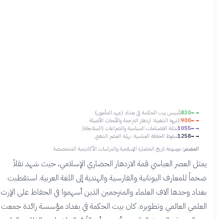
830
تأسيس بيت الحكمة في بغداد (عهد المأمون)
900
الذروة الذهبية: ازدهار الترجمة والأبحاث الأصيلة
1055
بداية الانقسامات السياسية والصراعات (السلاجقة)
1258
سقوط الخلافة العباسية: نهاية العصر الذهبي
المصدر:
موسوعة تاريخ الحضارة الإسلامية والدراسات الأكاديمية المتخصصة
مثل العصر العباسي قمة الازدهار الحضاري الإسلامي، حيث شهد نقلاً
خماً للمعارف اليونانية والفارسية والهندية إلى اللغة العربية. استقطبت
غداد وحدها آلاف العلماء والمترجمين الذين أسهموا في الحفاظ على الإرث
لعلمي العالمي وتطويره. كان بيت الحكمة في بغداد مؤسسة رائدة جمعت