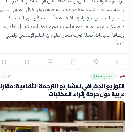
ين الترجمة والبحث العلمي، وأنتجت أعمالاً في الرياضيات والفلك والطب
الفلسفة. بلغت نسبة المخطوطات المترجمة ذروتها خلال القرنين التاسع
العاشر الميلاديين، مع تراجع طفيف لاحقاً بسبب الأوضاع السياسية
العسكرية. هذه الفترة الذهبية ليست مجرد حفظ للمعرفة، بل تطويرها
إضافة إسهامات أصيلة غيّرت مسار العلوم في العالم الإسلامي والغربي
احقاً.
مرايا
توزيع جغرافي
قبل 3 أشهر
›
لتوزيع الجغرافي لمشاريع الترجمة الثقافية: مقارنة
ربية حول حركة إثراء المكتبات