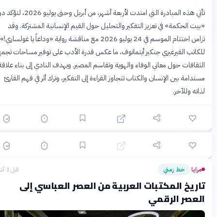
تأتي هذه المبادرة التي امتدت لأربعة أشهر، من أبريل وحتى يوليو 2026، لتؤكد دور
بيت الحكمة» في تعزيز التفكير والتحليل حول القيم الإنسانية المشتركة. وقد
تزامن اختتام الموسم في 24 يوليو 2026 مع مناقشة رواية «وداعاً يا غولساري!»
لكاتب القيرغيزي جنكيز أيتماتوف، ما عكس قدرة الأدب على توفير مساحات تجمع
؟
لثقافات حول معاني الوفاء والهوية وتقاسم المصير. ويهدف النادي إلى بناء علاقة
ستدامة بين الإنسان والكتاب تتجاوز القراءة إلى التفكير، وترك أثر في فهم القارئ
ذاته وللآخر.
🟡 متوسط
🎯
6
سؤال
ابدأ ←
اختيار متعدد
زمان
الشهر الماضي
الخلافة العباسية: عصر الازدهار العلمي والثقافي وسقوط
بغداد
مرايا
خط زمني
قبل 3 أشهر
›
اريخ المكتبات العربية من العصر العباسي إلى
لعصر الرقمي