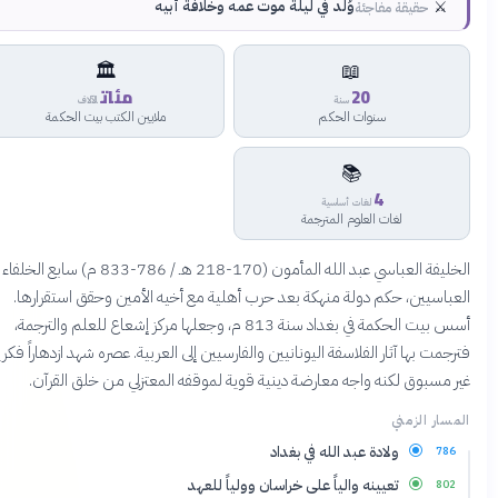
⚔️
وُلد في ليلة موت عمه وخلافة أبيه
حقيقة مفاجئة
🏛️
📖
20
مئات
سنة
الآلاف
سنوات الحكم
ملايين الكتب بيت الحكمة
📚
4
لغات أساسية
لغات العلوم المترجمة
الخليفة العباسي عبد الله المأمون (170-218 هـ / 786-833 م) سابع الخلفاء
لعباسيين، حكم دولة منهكة بعد حرب أهلية مع أخيه الأمين وحقق استقرارها.
أسس بيت الحكمة في بغداد سنة 813 م، وجعلها مركز إشعاع للعلم والترجمة،
ترجمت بها آثار الفلاسفة اليونانيين والفارسيين إلى العربية. عصره شهد ازدهاراً فكرياً
ير مسبوق لكنه واجه معارضة دينية قوية لموقفه المعتزلي من خلق القرآن.
لمسار الزمني
ولادة عبد الله في بغداد
786
تعيينه والياً على خراسان وولياً للعهد
802