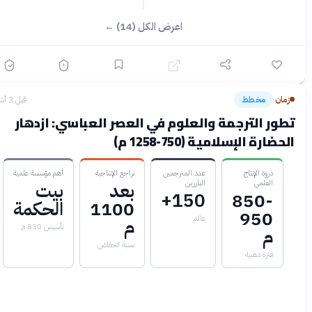
اعرض الكل (14) ←
زمان
مخطط
قبل 3 أشهر
›
طور الترجمة والعلوم في العصر العباسي: ازدهار
لحضارة الإسلامية (750-1258 م)
ذروة الإنتاج
عدد المترجمين
تراجع الإنتاجية
أهم مؤسسة علمية
العلمي
البارزين
بعد
بيت
150+
850-
1100
الحكمة
950
عالم
م
تأسيس 830 م
م
نسبة انخفاض
فترة ذهبية