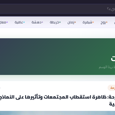
شيء؟
روح
شيفرة
زمان
خريطة
دهشة
عافية
معن
ت
 بهذا الوسم
رحة
ق
ة: ظاهرة استقطاب المجتمعات وتأثيرها على النماذج
ية