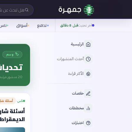
هل تبحث عن 
تدافع
أسواق
ناس
آخر تحديث
قبل 8 دقائق
الرئيسية
🏷️ وسم
أحدث المنشورات
تحديا
الأكثر قراءة
20
منشور مرتبط
خلاصات
ناس
أسئلة شا
›
مخططات
أسئلة شارح
الديمقراط
اختبارات