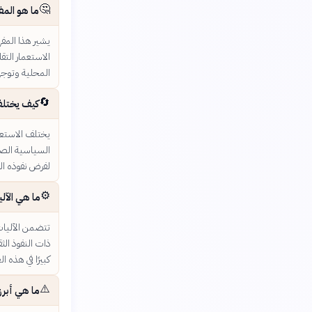
🤔
ما هو المف
يشير هذا المفهو
الاستعمار التق
المحلية وتوجها
🔄
كيف يختلف 
يختلف الاستعما
السياسية الصار
لفرض نفوذه الث
⚙️
ما هي الآلي
تتضمن الآليات 
ذات النفوذ الث
كبيرًا في هذه 
⚠️
ما هي أبرز 