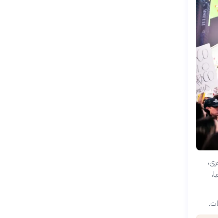
رى،
ا،
ات.