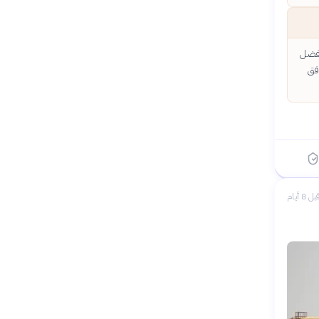
تفضل
فق
بل 8 أيام