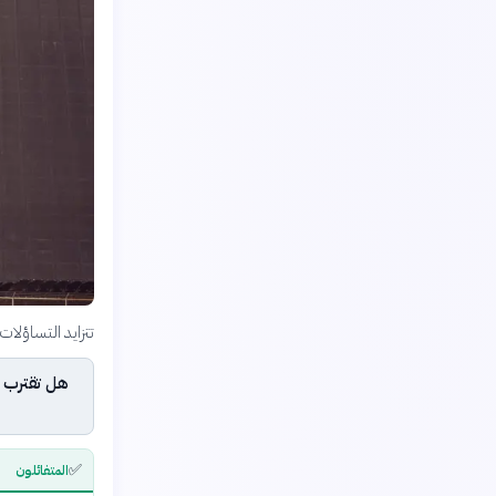
تتزايد التساؤلات
هل تقترب ا
✅
المتفائلون