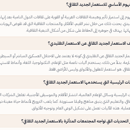
هوم الأساسي للاستعمار الجديد الثقافي؟
م إلى استمرار تأثير وهيمنة الثقافات الغربية أو القوية على ثقافات الدول النامية بعد إنهاء
ليدي. يحدث ذلك من خلال نشر القيم، الأفكار، والمنتجات الثقافية التي قد تقوض الهويات
تها. يهدف في جوهره إلى الحفاظ على شكل من أشكال التبعية الثقافية.
الاستعمار الجديد الثقافي عن الاستعمار التقليدي؟
ر الجديد الثقافي عن التقليدي في كونه لا يعتمد على الاحتلال العسكري المباشر أو السيطرة
مة. بدلاً من ذلك، يستخدم آليات ناعمة مثل الإعلام، التكنولوجيا، اللغة، وأنماط الاسته
قافي. هو استعمار للعقول والأذواق وليس للأراضي فقط.
ات الرئيسية التي يستخدمها الاستعمار الجديد الثقافي؟
الرئيسية وسائل الإعلام العالمية، انتشار الأفلام والموسيقى الأجنبية، تغلغل الشركات ال
قافي، والتعليم الذي يتبنى مناهج وقيمًا مستوردة. كما يلعب الترويج لأنماط حياة معينة دورً
العملية. هذه الآليات تعمل على تشكيل الوعي العام وتوجيه الأذواق.
التحديات التي تواجه المجتمعات المتأثرة بالاستعمار الجديد الثقافي؟