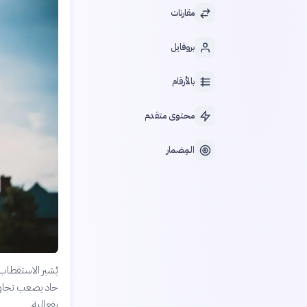
مقارنات
بروفايل
بالأرقام
محتوى متقدم
المِضمار
يُشير الاستقطاب 
حاد يصعب تجاوزه
بفعالية.