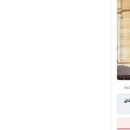
مة.
طاق