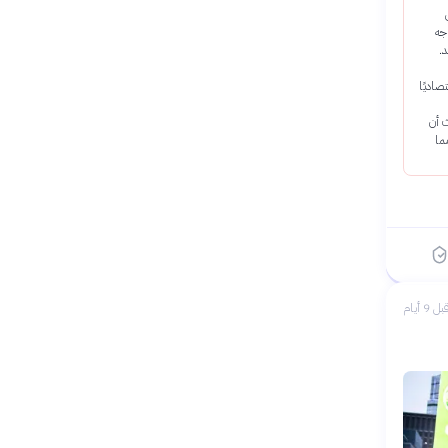
جه
د.
صاديًا
ث أن
ما
بل 9 أيام