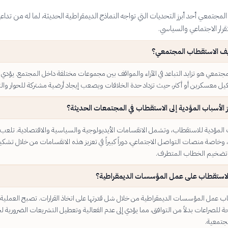
مجتمعي أحد أبرز التحديات التي تواجه النماذج الديمقراطية الحديثة، لما له من تداع
قرار الاجتماعي والسياسي.
يف الاستقطاب المجتمعي؟
جتمعي هو تزايد التباعد في الآراء والمواقف بين مجموعات مختلفة داخل المجتمع. يؤدي 
شكيل معسكرين أو أكثر، حيث تزداد حدة الخلافات ويصعب إيجاد أرضية مشتركة للحوار والت
 الأسباب المؤدية إلى الاستقطاب في المجتمعات الحديثة؟
 المؤدية للاستقطاب، وتشمل الانقسامات الأيديولوجية والسياسية والاقتصادية. تلعب
 وخاصة منصات التواصل الاجتماعي، دوراً كبيراً في تعزيز هذه الانقسامات من خلال تشكي
تضخيم الخطاب المتطرف.
الاستقطاب على عمل المؤسسات الديمقراطية؟
اب عمل المؤسسات الديمقراطية من خلال شل قدرتها على اتخاذ القرارات. تصبح العملية
 للصراعات بدلاً من التوافق، مما يؤدي إلى عدم الفعالية وتعطيل التشريعات الضرورية ل
جتمعية.