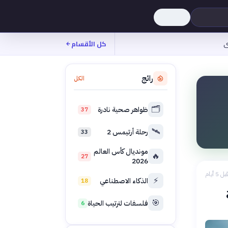
ى
كل الأقسام
رائج
الكل
🗂️
ظواهر صحية نادرة
37
🛰️
رحلة أرتيمس 2
33
مونديال كأس العالم
🔥
27
2026
بل 5 أيام
⚡
الذكاء الاصطناعي
18
🎯
فلسفات لترتيب الحياة
6