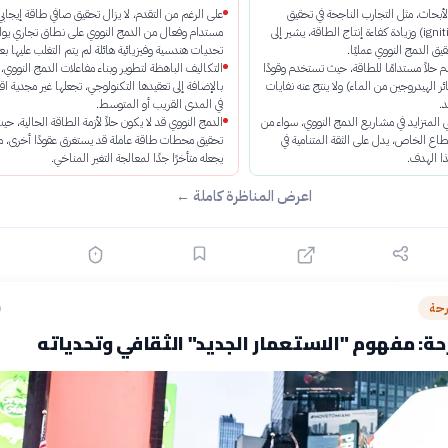
الأبحاث، مثل التجارب الناجحة في تحقيق
على الرغم من التقدم، لا يزال تحقيق صافي طاقة إيجابي
"الاشتعال" (ignition) وزيادة كفاءة إنتاج الطاقة، يشير إلى
مستدام وفعال من الدمج النووي على نطاق تجاري يوا
يق الدمج النووي عمليًا.
تحديات هندسية وفيزيائية هائلة لم يتم التغلب عليها بع
م حلاً مستدامًا للطاقة، حيث تستخدم وقودًا
التكاليف الباهظة لتطوير وبناء مفاعلات الدمج النووي،
ائر الهيدروجين من الماء) ولا ينتج عنه نفايات
بالإضافة إلى تعقيدها التكنولوجي، تجعلها غير مجدية اقت
.
في المدى القريب أو المتوسط.
ي المتزايد في مشاريع الدمج النووي، سواء من
الدمج النووي قد لا يكون حلاً لأزمة الطاقة الحالية، حي
اع الخاص، يدل على الثقة المتنامية في
تحقيق محطات طاقة عاملة قد يستغرق عقودًا أخرى، م
ا الهدف.
يجعله متأخرًا جدًا لمعالجة التغير المناخي.
اعرض المناظرة كاملة ←
رحة
ق
ة: مفهوم "الاستعمار الجديد" الثقافي وتحدياته