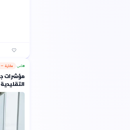
ناس
مقارنة — م
›
مؤشرات جود
التقليدية في