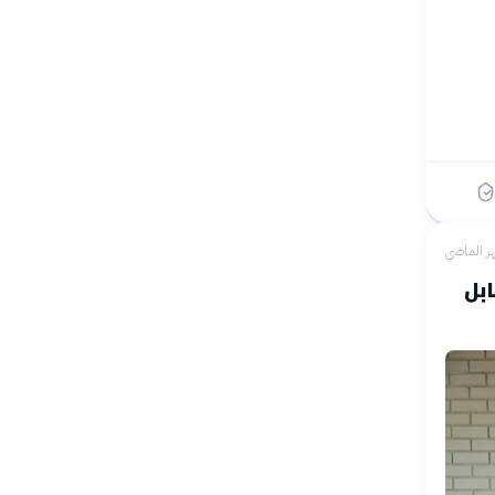
ر الماضي
بل