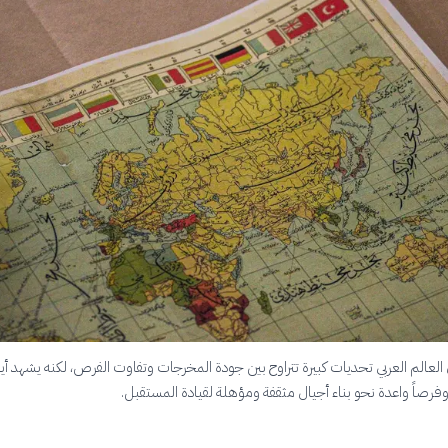
 العالم العربي تحديات كبيرة تتراوح بين جودة المخرجات وتفاوت الفرص، لكنه يشهد أيض
وفرصاً واعدة نحو بناء أجيال مثقفة ومؤهلة لقيادة المستقبل.