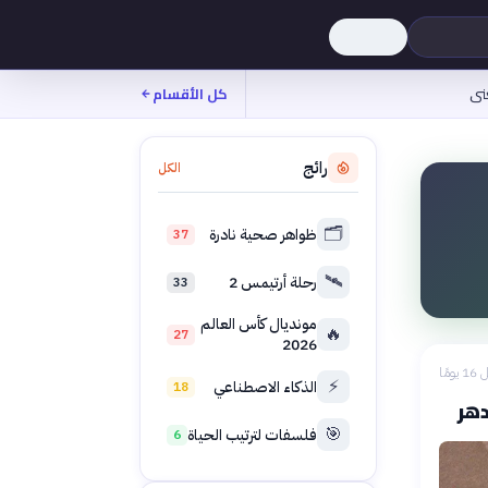
نى
كل الأقسام
رائج
الكل
🗂️
ظواهر صحية نادرة
37
🛰️
رحلة أرتيمس 2
33
مونديال كأس العالم
🔥
27
2026
 يومًا
⚡
الذكاء الاصطناعي
18
دهر
🎯
فلسفات لترتيب الحياة
6