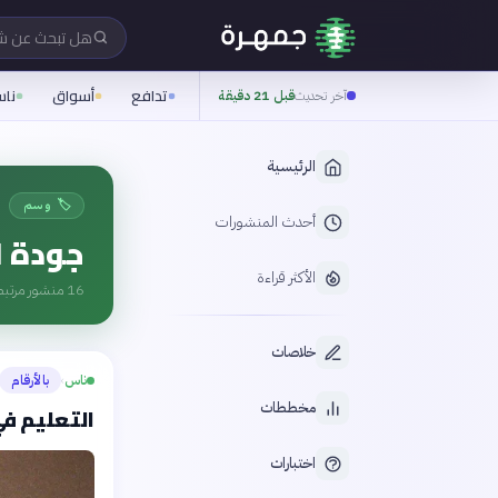
هل تبحث عن 
تدافع
أسواق
نا
آخر تحديث
قبل 21 دقيقة
الرئيسية
🏷️ وسم
أحدث المنشورات
جودة ا
الأكثر قراءة
16
منشور مرتبط
خلاصات
ناس
بالأرقام
›
مخططات
التعليم في
اختبارات