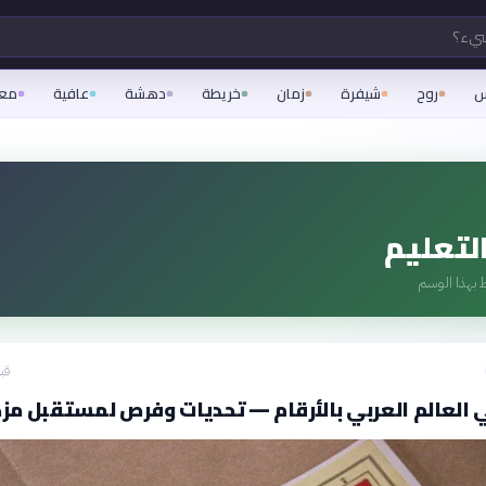
شيء؟
س
روح
شيفرة
زمان
خريطة
دهشة
عافية
مع
لتعليم
 بهذا الوسم
قبل 16
 العالم العربي بالأرقام — تحديات وفرص لمستقبل مز