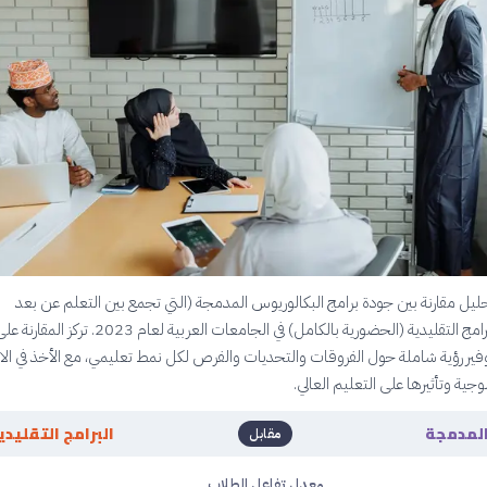
حليل مقارنة بين جودة برامج البكالوريوس المدمجة (التي تجمع بين التعلم عن بعد
والحضوري) والبرامج التقليدية (الحضورية بالكامل) في الجامعات العربية لعام 23
وفير رؤية شاملة حول الفروقات والتحديات والفرص لكل نمط تعليمي، مع الأخذ في الاع
وجية وتأثيرها على التعليم العالي.
المدمجة
البرامج التقليدي
مقابل
معدل تفاعل الطلاب