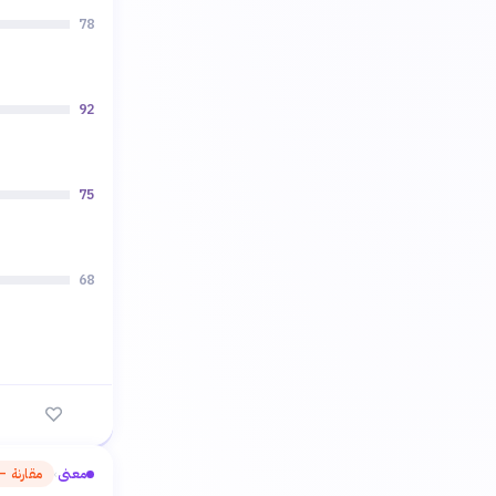
78
92
75
68
معنى
مقارنة — 
›