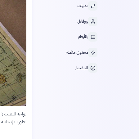
مقارنات
بروفايل
بالأرقام
محتوى متقدم
المِضمار
يواجه التعليم في
تطورات إيجابية 