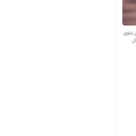
ي تتفوق
ال