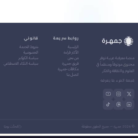
روابط سريعة
قانوني
الرئيسية
شروط الخدمة
الأكثر قراءة
الخصوصية
من نحن
سياسة الكوكيز
منصة معرفية عربية توفر
فريق جمهرة
سياسة الذكاء الاصطناعي
محتوى موثوقاً ومنظماً في
مكافآت جمهرة
العلوم والثقافة والفكر
اتصل بنا
قيمة المرء ما يعرفه
©
2026
جمهرة — جميع الحقوق محفوظة
مُحدَّث يوميًا