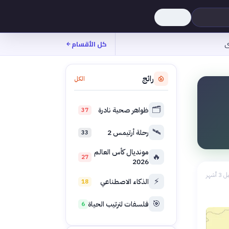
ى
كل الأقسام
رائج
الكل
🗂️
ظواهر صحية نادرة
37
🛰️
رحلة أرتيمس 2
33
مونديال كأس العالم
🔥
27
2026
 3 أشهر
⚡
الذكاء الاصطناعي
18
🎯
فلسفات لترتيب الحياة
6