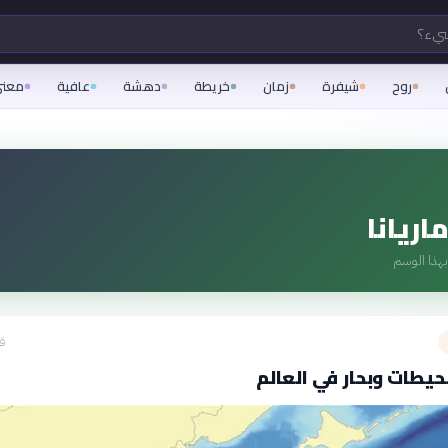
شيء؟
روح
شيفرة
زمان
خريطة
دهشة
عافية
معن
اريانا
هذا الوسم
قبل