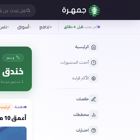
هل تبحث عن 
تدافع
أسواق
ناس
آخر تحديث
قبل 4 دقائق
الرئيسية
🏷️ وسم
أحدث المنشورات
خندق م
الأكثر قراءة
1
منشور مرتبط ب
خلاصات
دهشة
ترتيب
›
مخططات
أعمق 10 محيطات وبحار في العالم
اختبارات