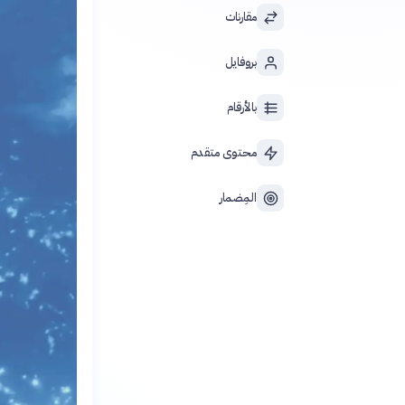
مقارنات
بروفايل
بالأرقام
محتوى متقدم
المِضمار