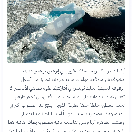
أيقظت دراسة من جامعة كاليفورنيا في إيرفاين نوفمبر 2025
مخاوف غير متوقعة: دوامات مائية حلزونية تخترق من أسفل
الرفوف الجليدية لجليد ثويتس في أنتاركتيكا بقوة تضاهي الأعاصير. لا
تعمل هذه الدوامات على إذابة الجليد من الأعلى، بل تحفر طريقها
تحت السطح، خالقة حلقة مفرغة: الذوبان ينتج عنه اضطراب أكبر في
المياه، وهذا الاضطراب يسبب ذوباناً أشد. الباحثة ماتيا بوينيلي
وصفت الظاهرة أنها ترسل تفاعلات مائية مضطربة بطاقة هائلة. هذا
اكتشاف جيولوجي يعيد صياغة فهمنا لميكانيكا ذوبان الأنهار الجليدية