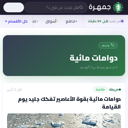
هل تبحث عن شيء؟
تدافع
أسواق
ناس
روح
كل الأقسام
شيف
آخر تحديث
قبل 59 دقيقة
🏷️ وسم
دوامات مائية
2
منشور مرتبط بهذا الوسم
خريطة
خلاصة
قبل 3 أشهر
›
دوامات مائية بقوة الأعاصير تفكك جليد يوم
القيامة