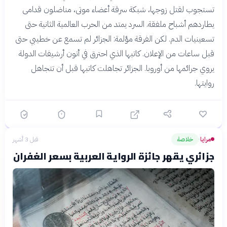
تستجوب لقتل زوجها، شبكة سرقة أعضاء موتى، مناضلون قدامى
يطاردهم أشباح ملفقة. السرد يمتد من الحرب العالمية الثانية حتى
تسعينيات الدم. لكن الفرقة مؤلمة: الجزائر لم تسمع عن خطيبي حتى
قبل ساعات من الإعلان. كاتبها الذي احترق في أتون أرشيفات الدولة
يروي جرائمها من أوروبا. الجزائر تجاهلت كاتبها قبل أن تتجاهل
روايتها.
مرايا
خلاصة
قبل 3 أشهر
›
جزائري يقهر جائزة الرواية العربية بسعر الغفران