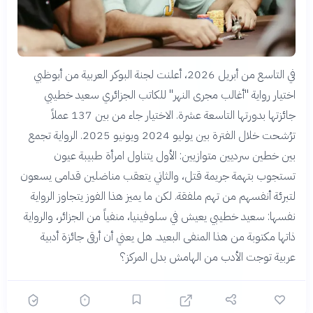
في التاسع من أبريل 2026، أعلنت لجنة البوكر العربية من أبوظبي
اختيار رواية "أغالب مجرى النهر" للكاتب الجزائري سعيد خطيبي
جائزتها بدورتها التاسعة عشرة. الاختيار جاء من بين 137 عملاً
ترُشحت خلال الفترة بين يوليو 2024 ويونيو 2025. الرواية تجمع
بين خطين سرديين متوازيين: الأول يتناول امرأة طبيبة عيون
تستجوب بتهمة جريمة قتل، والثاني يتعقب مناضلين قدامى يسعون
لتبرئة أنفسهم من تهم ملفقة. لكن ما يميز هذا الفوز يتجاوز الرواية
نفسها: سعيد خطيبي يعيش في سلوفينيا، منفياً من الجزائر، والرواية
ذاتها مكتوبة من هذا المنفى البعيد. هل يعني أن أرقى جائزة أدبية
عربية توجت الأدب من الهامش بدل المركز؟