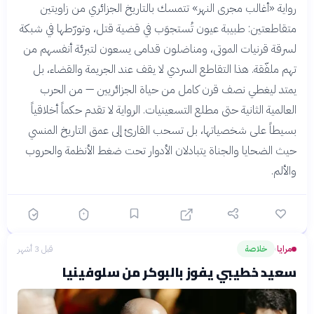
رواية «أغالب مجرى النهر» تتمسك بالتاريخ الجزائري من زاويتين
متقاطعتين: طبيبة عيون تُستجوَب في قضية قتل، وتورّطها في شبكة
لسرقة قرنيات الموتى، ومناضلون قدامى يسعون لتبرئة أنفسهم من
تهم ملفّقة. هذا التقاطع السردي لا يقف عند الجريمة والقضاء، بل
يمتد ليغطي نصف قرن كامل من حياة الجزائريين — من الحرب
العالمية الثانية حتى مطلع التسعينيات. الرواية لا تقدم حكماً أخلاقياً
بسيطاً على شخصياتها، بل تسحب القارئ إلى عمق التاريخ المنسي
حيث الضحايا والجناة يتبادلان الأدوار تحت ضغط الأنظمة والحروب
والألم.
مرايا
خلاصة
قبل 3 أشهر
›
سعيد خطيبي يفوز بالبوكر من سلوفينيا