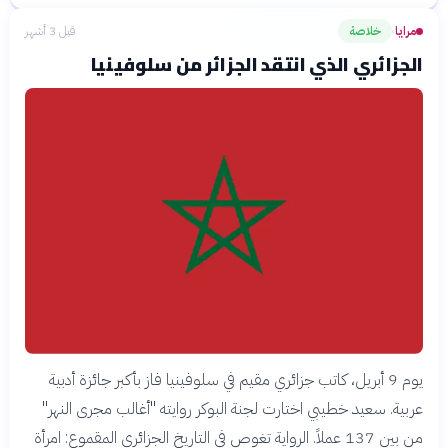
مرايا
خلاصة
قبل 3 أشهر
›
الجزائري الذي انتقد الجزائر من سلوفينيا
يوم 9 أبريل، كاتب جزائري مقيم في سلوفينيا فاز بأكبر جائزة أدبية
عربية. سعيد خطيبي اختارت لجنة البوكر روايته "أغالب مجرى النهر"
من بين 137 عملاً. الرواية تغوص في التاريخ الجزائري المقموع: امرأة