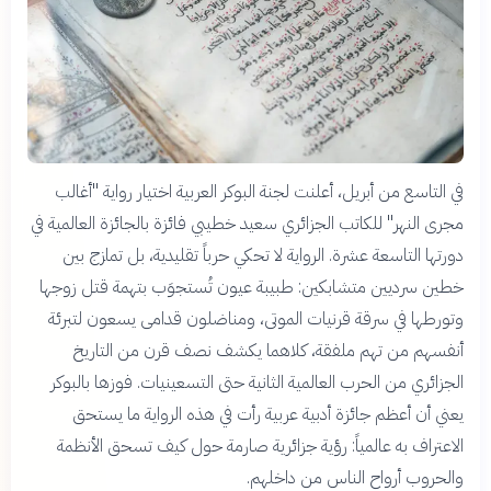
في التاسع من أبريل، أعلنت لجنة البوكر العربية اختيار رواية "أغالب
مجرى النهر" للكاتب الجزائري سعيد خطيبي فائزة بالجائزة العالمية في
دورتها التاسعة عشرة. الرواية لا تحكي حرباً تقليدية، بل تمازج بين
خطين سرديين متشابكين: طبيبة عيون تُستجوَب بتهمة قتل زوجها
وتورطها في سرقة قرنيات الموتى، ومناضلون قدامى يسعون لتبرئة
أنفسهم من تهم ملفقة، كلاهما يكشف نصف قرن من التاريخ
الجزائري من الحرب العالمية الثانية حتى التسعينيات. فوزها بالبوكر
يعني أن أعظم جائزة أدبية عربية رأت في هذه الرواية ما يستحق
الاعتراف به عالمياً: رؤية جزائرية صارمة حول كيف تسحق الأنظمة
والحروب أرواح الناس من داخلهم.