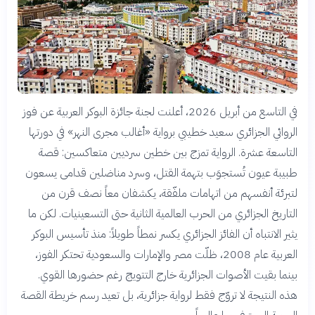
في التاسع من أبريل 2026، أعلنت لجنة جائزة البوكر العربية عن فوز
الروائي الجزائري سعيد خطيبي برواية «أغالب مجرى النهر» في دورتها
التاسعة عشرة. الرواية تمزج بين خطين سرديين متعاكسين: قصة
طبيبة عيون تُستجوَب بتهمة القتل، وسرد مناضلين قدامى يسعون
لتبرئة أنفسهم من اتهامات ملفّقة، يكشفان معاً نصف قرن من
التاريخ الجزائري من الحرب العالمية الثانية حتى التسعينيات. لكن ما
يثير الانتباه أن الفائز الجزائري يكسر نمطاً طويلاً: منذ تأسيس البوكر
العربية عام 2008، ظلّت مصر والإمارات والسعودية تحتكر الفوز،
بينما بقيت الأصوات الجزائرية خارج التتويج رغم حضورها القوي.
هذه النتيجة لا تروّج فقط لرواية جزائرية، بل تعيد رسم خريطة القصة