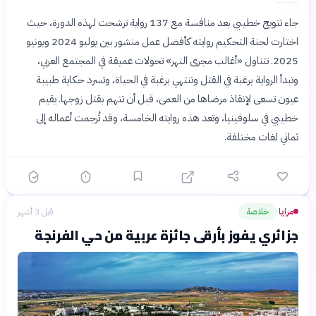
جاء تتويج خطيبي بعد منافسة مع 137 رواية ترشحت لهذه الدورة، حيث
اختارت لجنة التحكيم روايته كأفضل عمل منشور بين يوليو 2024 ويونيو
2025. تتناول «أغالب مجرى النهر» تحولات عميقة في المجتمع العربي،
وتبدأ الرواية برغبة في القتل وتنتهي برغبة في الحياة، وتسرد حكاية طبيبة
عيون تسعى لإنقاذ مرضاها من العمى، قبل أن تتهم بقتل زوجها. يقيم
خطيبي في سلوفينيا، وتعد هذه روايته الخامسة، وقد تُرجمت أعماله إلى
ثماني لغات مختلفة.
مرايا
خلاصة
قبل 3 أشهر
›
جزائري يفوز بأرقى جائزة عربية من حي الفرنجة