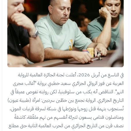
في التاسع من أبريل 2026، أعلنت لجنة الجائزة العالمية للرواية
العربية عن فوز الروائي الجزائري سعيد خطيبي برواية "أغالب مجرى
النهر". التناقض أنه يكتب من سلوفينيا، لكن روايته تغوص عميقاً في
التاريخ الجزائري. الرواية تجمع بين خطّين سرديين: امرأة (طبيبة عيون)
تُستجوَب بتهمة قتل زوجها وتورّطها في شبكة لسرقة قرنيات الموتى،
ومناضلون قدامى يسعون لتبرئة أنفسهم من تهم ملفّقة، كاشفةً
نصف قرن من التاريخ الجزائري من الحرب العالمية الثانية حتى مطلع