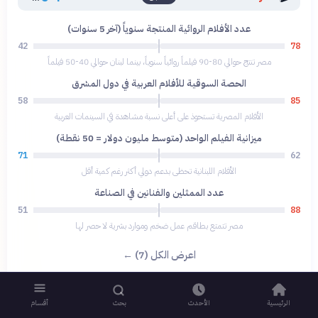
عدد الأفلام الروائية المنتجة سنوياً (آخر 5 سنوات)
42
78
مصر تنتج حوالي 80-90 فيلماً روائياً سنوياً، بينما لبنان حوالي 40-50 فيلماً
الحصة السوقية للأفلام العربية في دول المشرق
58
85
الأفلام المصرية تستحوذ على أعلى نسبة مشاهدة في السينمات العربية
ميزانية الفيلم الواحد (متوسط مليون دولار = 50 نقطة)
71
62
الأفلام اللبنانية تحظى بدعم دولي أكثر رغم كمية أقل
عدد الممثلين والفنانين في الصناعة
51
88
مصر تتمتع بطاقم عمل ضخم وموارد بشرية لا حصر لها
اعرض الكل (7) ←
الرئيسية
الأحدث
بحث
أقسام