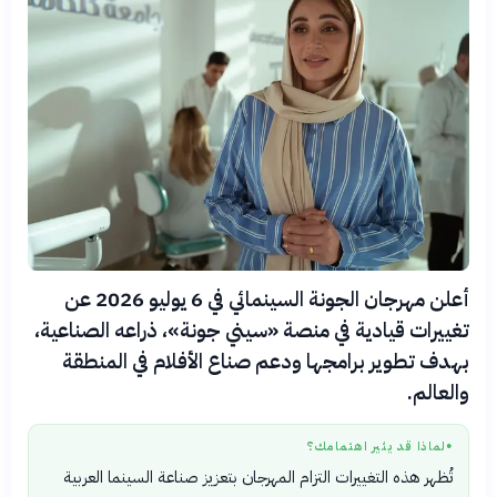
أعلن مهرجان الجونة السينمائي في 6 يوليو 2026 عن
تغييرات قيادية في منصة «سيني جونة»، ذراعه الصناعية،
بهدف تطوير برامجها ودعم صناع الأفلام في المنطقة
والعالم.
لماذا قد يثير اهتمامك؟
●
تُظهر هذه التغييرات التزام المهرجان بتعزيز صناعة السينما العربية