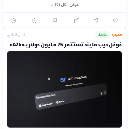
اعرض الكل (7) ←
شيفرة
خلاصة
الشهر الماضي
›
غوغل ديب مايند تستثمر 75 مليون دولار بـ«A24»