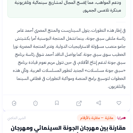
ودعم المواهب، مما يُفسح المجال لمشاريع سينمائية وتلفزيونية
مبتكرة تلامس الجمهور.
في إطار هذه التطورات، يتولى السيناريست والمنتج المصري أحمد عامر
رئاسة ملتقى سيني جونة، بينما تشغل المنتجة البوسنية أمرا بكشيتش
جامو منصب مسؤولة الاستراتيجيات الدولية. وتدير المنتجة المصرية نورا
الخطيب سوق سيني جونة. كما يواصل الناقد أحمد شوقي رئاسة برنامج
سيني جونة لدعم إنتاج الأفلام، في حين تتولى مريم نعوم قيادة برنامج
«سيني جونة مسلسلات» الجديد لتطوير المسلسلات العربية. وتأتي هذه
الخطوات لتوسيع برامج المنصة ومواكبة التطورات في قطاعي السينما
والتلفزيون.
مرايا
مقارنة — مقارنة بالأرقام
الشهر الماضي
›
مقارنة بين مهرجان الجونة السينمائي ومهرجان