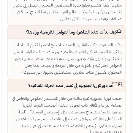
متنوعة. هذا الانتشار تجاوز حدود المشاهدين المحليين ليصل إلى ملايين
الأشخاص في أوروبا وأمريكا والعالم العربي. يعكس هذا النجاح تحولاً في
صناعة الترفيه والاستهلاك الثقافي العالمي.
📺
كيف بدأت هذه الظاهرة وما العوامل التاريخية وراءها؟
بدأت الظاهرة بشكل حقيقي في التسعينيات مع انتشار الأفلام اليابانية
والكورية الجنوبية، لكن انفجرت حقاً مع ظهور منصات البث الرقمية مثل
نتفليكس وأمازون برايم وديزني بلس. ساعدت هذه المنصات على تجاوز
الحواجز الجغرافية واللغوية من خلال الترجمة والدبلجة، مما جعل
المحتوى الآسيوي متاحاً لملايين المشاهدين بسهولة غير مسبوقة.
🇰🇷
ما دور كوريا الجنوبية في تصدر هذه الحركة الثقافية؟
حققت كوريا الجنوبية قفزة هائلة من خلال الاستثمار الحكومي والخاص في
صناعة الدراما والأفلام ذات الجودة العالية. أصبحت الدراما الكورية
ظاهرة عالمية بعد نجاح مسلسلات مثل "إسطنبول الجميلة" و"لعبة
الحبار" على نتفليكس، والتي وصلت إلى مئات الملايين من المشاهدين.
استراتيجية كوريا في دعم الثقافة كسلاح ناعم ساهمت في تعزيز قيمة
الماركة الكورية عالمياً.