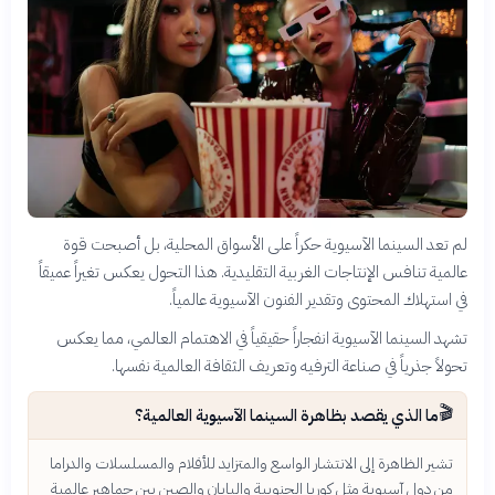
لم تعد السينما الآسيوية حكراً على الأسواق المحلية، بل أصبحت قوة
عالمية تنافس الإنتاجات الغربية التقليدية. هذا التحول يعكس تغيراً عميقاً
في استهلاك المحتوى وتقدير الفنون الآسيوية عالمياً.
تشهد السينما الآسيوية انفجاراً حقيقياً في الاهتمام العالمي، مما يعكس
تحولاً جذرياً في صناعة الترفيه وتعريف الثقافة العالمية نفسها.
🎬
ما الذي يقصد بظاهرة السينما الآسيوية العالمية؟
تشير الظاهرة إلى الانتشار الواسع والمتزايد للأفلام والمسلسلات والدراما
من دول آسيوية مثل كوريا الجنوبية واليابان والصين بين جماهير عالمية