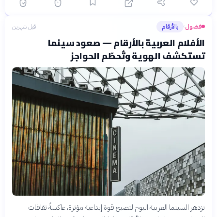
فضول
بالأرقام
قبل شهرين
›
الأفلام العربية بالأرقام — صعود سينما
تستكشف الهوية وتُحطّم الحواجز
تزدهر السينما العربية اليوم لتصبح قوة إبداعية مؤثرة، عاكسةً ثقافات