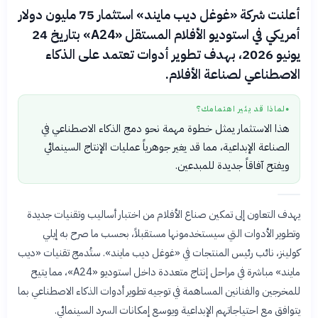
أعلنت شركة «غوغل ديب مايند» استثمار 75 مليون دولار
أمريكي في استوديو الأفلام المستقل «A24» بتاريخ 24
يونيو 2026، بهدف تطوير أدوات تعتمد على الذكاء
الاصطناعي لصناعة الأفلام.
لماذا قد يثير اهتمامك؟
●
هذا الاستثمار يمثل خطوة مهمة نحو دمج الذكاء الاصطناعي في
الصناعة الإبداعية، مما قد يغير جوهرياً عمليات الإنتاج السينمائي
ويفتح آفاقاً جديدة للمبدعين.
يهدف التعاون إلى تمكين صناع الأفلام من اختبار أساليب وتقنيات جديدة
وتطوير الأدوات التي سيستخدمونها مستقبلاً، بحسب ما صرح به إيلي
كولينز، نائب رئيس المنتجات في «غوغل ديب مايند». ستُدمج تقنيات «ديب
مايند» مباشرة في مراحل إنتاج متعددة داخل استوديو «A24»، مما يتيح
للمخرجين والفنانين المساهمة في توجيه تطوير أدوات الذكاء الاصطناعي بما
يتوافق مع احتياجاتهم الإبداعية ويوسع إمكانات السرد السينمائي.