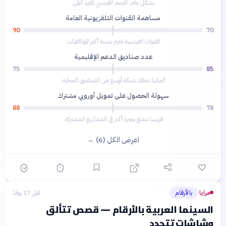
بشكل عام، الدعم الفرنسي للفرد أعلى.
مساهمة القنوات التلفزيونية العامة
90
70
القنوات الفرنسية تلتزم بنسبة أكبر للوثائقيات.
عدد صناديق الدعم الإقليمية
75
85
ألمانيا تمتلك شبكة أوسع من الصناديق المحلية.
سهولة الحصول على تمويل أوروبي مشترك
88
78
فرنسا تتمتع بخبرة أكبر في المشاريع المشتركة.
اعرض الكل (6) ←
مرايا
بالأرقام
قبل 17 يومًا
›
السينما العربية بالأرقام — قصص تتألق
وشاشات تتجدد