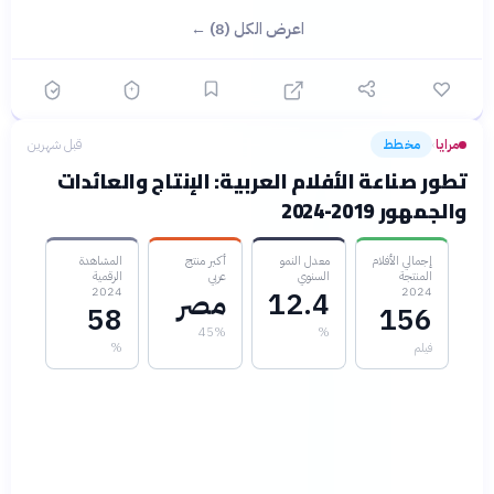
اعرض الكل (8) ←
مرايا
مخطط
قبل شهرين
›
تطور صناعة الأفلام العربية: الإنتاج والعائدات
والجمهور 2019-2024
إجمالي الأفلام
معدل النمو
أكبر منتج
المشاهدة
المنتجة
السنوي
عربي
الرقمية
2024
2024
12.4
مصر
58
156
45%
%
فيلم
%