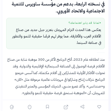
في نسخته الرابعة، بدعم من مؤسسة ساويرس للتنمية
الاجتماعية والاتحاد الأوروبي.
لماذا قد يثير اهتمامك؟
●
يعكس هذا الحدث التزام المهرجان بتعزيز جيل جديد من صناع
الأفلام العرب والأفارقة، مما يوفر لهم فرصًا حقيقية للنمو والتطور
في صناعة السينما.
منذ انطلاقه عام 2023، أتاح البرنامج لأكثر من 300 موهبة شابة من صناع
الأفلام فرصة الوصول إلى الصناعة السينمائية الإقليمية والدولية. وقد
تحولت الأفكار الأولية للمشاركين إلى أفلام مكتملة، كما أسس خريجو
البرنامج شركات إنتاج وشاركوا في مهرجانات عالمية مرموقة مثل «كان»
و«صندانس». وأكد عمرو منسي، الشريك المؤسس والمدير التنفيذي
للمهرجان، أن «الموهبة تستحق فرصة حقيقية للنمو والتطور».