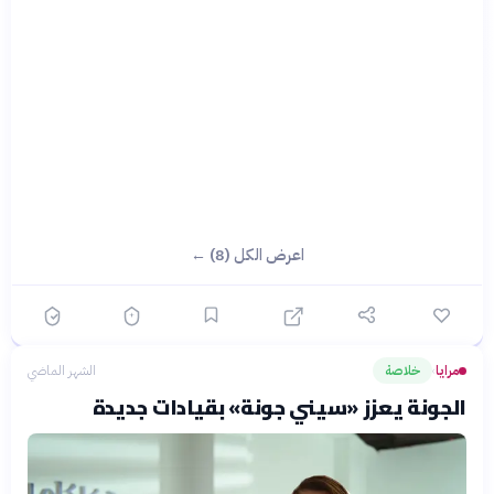
اعرض الكل (8) ←
مرايا
خلاصة
الشهر الماضي
›
الجونة يعزز «سيني جونة» بقيادات جديدة