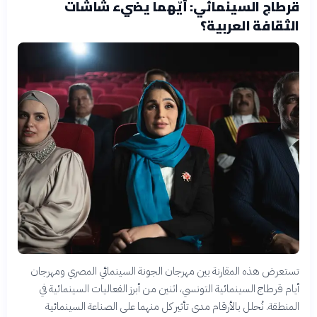
قرطاج السينمائي: أيّهما يضيء شاشات
الثقافة العربية؟
تستعرض هذه المقارنة بين مهرجان الجونة السينمائي المصري ومهرجان
أيام قرطاج السينمائية التونسي، اثنين من أبرز الفعاليات السينمائية في
المنطقة. نُحلل بالأرقام مدى تأثير كل منهما على الصناعة السينمائية