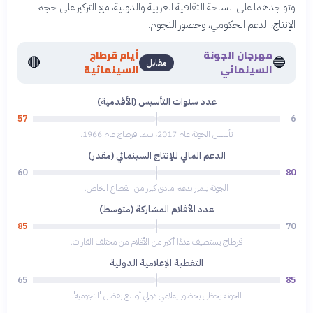
وتواجدهما على الساحة الثقافية العربية والدولية، مع التركيز على حجم
الإنتاج، الدعم الحكومي، وحضور النجوم.
مهرجان الجونة
أيام قرطاج
🔴
🔵
مقابل
السينمائي
السينمائية
عدد سنوات التأسيس (الأقدمية)
57
6
تأسس الجونة عام 2017، بينما قرطاج عام 1966.
الدعم المالي للإنتاج السينمائي (مقدر)
60
80
الجونة يتميز بدعم مادي كبير من القطاع الخاص.
عدد الأفلام المشاركة (متوسط)
85
70
قرطاج يستضيف عددًا أكبر من الأفلام من مختلف القارات.
التغطية الإعلامية الدولية
65
85
الجونة يحظى بحضور إعلامي دولي أوسع بفضل 'النجومية'.