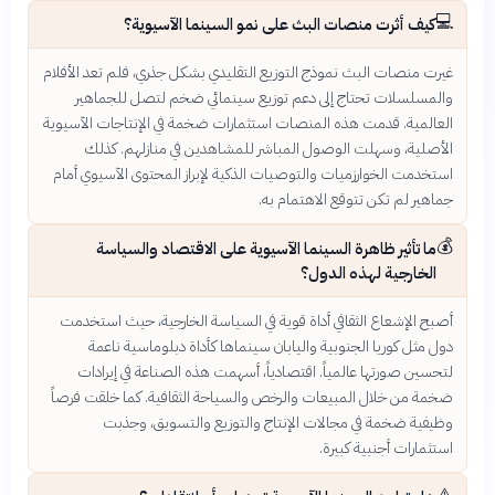
💻
كيف أثرت منصات البث على نمو السينما الآسيوية؟
غيرت منصات البث نموذج التوزيع التقليدي بشكل جذري، فلم تعد الأفلام
والمسلسلات تحتاج إلى دعم توزيع سينمائي ضخم لتصل للجماهير
العالمية. قدمت هذه المنصات استثمارات ضخمة في الإنتاجات الآسيوية
الأصلية، وسهلت الوصول المباشر للمشاهدين في منازلهم. كذلك
استخدمت الخوارزميات والتوصيات الذكية لإبراز المحتوى الآسيوي أمام
جماهير لم تكن تتوقع الاهتمام به.
💰
ما تأثير ظاهرة السينما الآسيوية على الاقتصاد والسياسة
الخارجية لهذه الدول؟
أصبح الإشعاع الثقافي أداة قوية في السياسة الخارجية، حيث استخدمت
دول مثل كوريا الجنوبية واليابان سينماها كأداة دبلوماسية ناعمة
لتحسين صورتها عالمياً. اقتصادياً، أسهمت هذه الصناعة في إيرادات
ضخمة من خلال المبيعات والرخص والسياحة الثقافية. كما خلقت فرصاً
وظيفية ضخمة في مجالات الإنتاج والتوزيع والتسويق، وجذبت
استثمارات أجنبية كبيرة.
⚠️