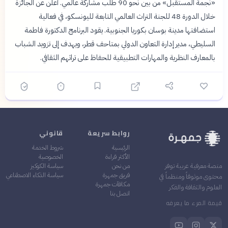
«نجمة المستقبل» من بين نحو 90 طلب مشاركة عالمي. أُعلن عن الجائزة
خلال الدورة 48 للجنة التراث العالمي التابعة لليونسكو، في فعالية
استضافتها مدينة بوسان بكوريا الجنوبية. يقود البرنامج الدكتورة فاطمة
السليطي، مدير إدارة التعاون الدولي بمتاحف قطر، ويهدف إلى تزويد الشباب
بالمعارف النظرية والمهارات التطبيقية للحفاظ على تراثهم الثقافي.
روابط سريعة
قانوني
الرئيسية
شروط الخدمة
الأكثر قراءة
الخصوصية
من نحن
سياسة الكوكيز
منصة معرفية عربية توفر
فريق جمهرة
سياسة الذكاء الاصطناعي
محتوى موثوقاً ومنظماً في
مكافآت جمهرة
العلوم والثقافة والفكر
اتصل بنا
قيمة المرء ما يعرفه