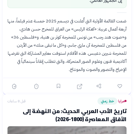
إلى الجمهور العالمي.
ضمت القائمة الأولية التي أُعلنت في ديسمبر 2025 خمسة عشر فيلماً، منها
أربعة أعمال عربية: «كعكة الرئيس» من العراق للمخرج حسن هادي،
و«صوت هند رجب» من تونس للمخرجة كوثر بن هنية، و«فلسطين 36»
من فلسطين للمخرجة آن ماري جاسر، و«كل ما تبقى منك» من الأردن
للمخرجة شيرين دعيبس. هذه الأفلام استوفت معايير المشاركة التي تفرضها
أكاديمية فنون وعلوم الصور المتحركة، والتي تتطلب إتقاناً سينمائياً في
الإخراج والتصوير والصوت والمونتاج.
مرايا
خط زمني
قبل 8 ساعات
›
تاريخ الأدب العربي الحديث: من النهضة إلى
الآفاق المعاصرة (1800-2026)