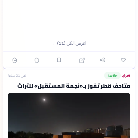
اعرض الكل (11) ←
مرايا
خلاصة
قبل 21 ساعة
›
متاحف قطر تفوز بـ«نجمة المستقبل» للتراث