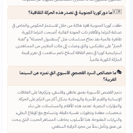
🇰🇷
ما دور كوريا الجنوبية في تصدر هذه الحركة الثقافية؟
حققت كوريا الجنوبية قفزة هائلة من خلال الاستثمار الحكومي والخاص في
صناعة الدراما والأفلام ذات الجودة العالية. أصبحت الدراما الكورية
ظاهرة عالمية بعد نجاح مسلسلات مثل "إسطنبول الجميلة" و"لعبة
الحبار" على نتفليكس، والتي وصلت إلى مئات الملايين من المشاهدين.
استراتيجية كوريا في دعم الثقافة كسلاح ناعم ساهمت في تعزيز قيمة
الماركة الكورية عالمياً.
🎭
ما خصائص السرد القصصي الآسيوي التي تميزه عن السينما
الغربية؟
تتميز القصص الآسيوية بعمق عاطفي وفلسفي، وتركيزها على العلاقات
الإنسانية والقيم الأسرية والروحانية بشكل أكثر من التركيز على الحركة
والمؤثرات البصرية. تعتمد هذه الأفلام والمسلسلات على بناء
شخصيات معقدة وتطورات نفسية دقيقة، وتتسامح مع الإيقاع البطيء
والنهايات المفتوحة. هذا الأسلوب يخاطب المشاهر الحديث الذي يبحث
عن عمق وتأمل بدلاً من مجرد الترفيه السطحي.