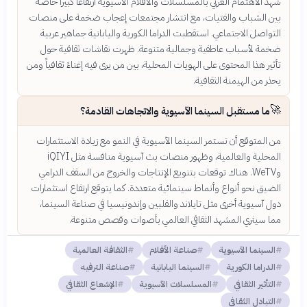
شهد الاهتمام العربي بالمسلسلات والأفلام الآسيوية ارتفاعاً كبيراً خاصة
بين الشباب والفتيات، مع انتشار مجتمعات إعجاب ضخمة على منصات
التواصل الاجتماعي. استقطبت الدراما الكورية واليابانية جماهير عربية
ضخمة لأسباب عاطفية وجمالية متنوعة. ظهرت نقاشات ثقافية حول
تأثير هذا المحتوى على الهويات المحلية، بين من يرى فيه إغناءً ثقافياً ومن
يحذر من الهيمنة الثقافية.
🚀
ما مستقبل السينما الآسيوية والاتجاهات القادمة؟
من المتوقع أن تستمر السينما الآسيوية في النمو مع زيادة الاستثمارات
المحلية والعالمية، وظهور منصات بث آسيوية منافسة مثل iQIYI
وWeTV. هناك توقعات بتنويع الإنتاجات والخروج من السقف الدرامي
الضيق نحو أنواع وأنماط سينمائية متعددة. كما يتوقع ارتفاع استثمارات
دول آسيوية أخرى مثل تايلاند والفلبين وإندونيسيا في صناعة السينما،
مما سيثري المشهد الثقافي العالمي بأصوات وقصص متنوعة.
السينما الآسيوية
صناعة الأفلام
الثقافة العالمية
الدراما الكورية
السينما اليابانية
صناعة الترفيه
التأثير الثقافي
المسلسلات الآسيوية
الإشعاع الثقافي
التبادل الثقافي