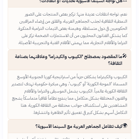
هل تواجه السينما الآسيوية تحديات أو انتقادات؟
نعم، تواجه انتقادات عديدة منها: تركيز بعض المنتجات على الصور
النمطية الثقافية لجذب الجماهير الغربية، والقلق من إرضاء المراقبين
الحكوميين في دول متسلطة، وهيمنة بعض الثيمات الدرامية المتكررة.
كما يشتكي الفنانون المحليون من أن الاستثمارات الضخمة تركز على
الدراما والأفلام التجارية، مما يهمش الأفلام الفنية والتجريبية الأصيلة.
🎤
ما المقصود بمصطلح 'الكيبوب والكيدراما' وعلاقتهما بصناعة
الثقافة؟
الكيبوب والكيدراما يشكلان جزءاً من استراتيجية كوريا الجنوبية الأوسع
المسماة 'الموجة الكورية' أو 'كيبوب'، وهي مبادرة حكومية تهدف لتصدير
الثقافة الكورية عالمياً. الكيبوب يشمل الموسيقى والدراما والأفلام
والفنون المختلفة بشكل متكامل، مما ينشئ نظاماً ثقافياً متماسكاً يشجع
المشاهدين على استكشاف جوانب مختلفة من الثقافة الكورية. هذا
التكامل أسهم بشكل كبير في تعميق تأثير الظاهرة وانتشارها.
🌍
كيف تتفاعل الجماهير العربية مع السينما الآسيوية؟