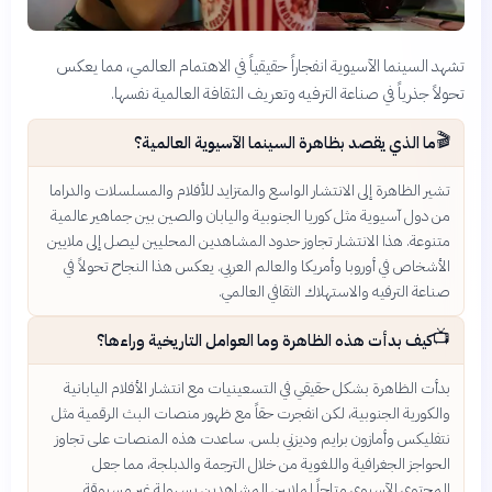
تشهد السينما الآسيوية انفجاراً حقيقياً في الاهتمام العالمي، مما يعكس
تحولاً جذرياً في صناعة الترفيه وتعريف الثقافة العالمية نفسها.
🎬
ما الذي يقصد بظاهرة السينما الآسيوية العالمية؟
تشير الظاهرة إلى الانتشار الواسع والمتزايد للأفلام والمسلسلات والدراما
من دول آسيوية مثل كوريا الجنوبية واليابان والصين بين جماهير عالمية
متنوعة. هذا الانتشار تجاوز حدود المشاهدين المحليين ليصل إلى ملايين
الأشخاص في أوروبا وأمريكا والعالم العربي. يعكس هذا النجاح تحولاً في
صناعة الترفيه والاستهلاك الثقافي العالمي.
📺
كيف بدأت هذه الظاهرة وما العوامل التاريخية وراءها؟
بدأت الظاهرة بشكل حقيقي في التسعينيات مع انتشار الأفلام اليابانية
والكورية الجنوبية، لكن انفجرت حقاً مع ظهور منصات البث الرقمية مثل
نتفليكس وأمازون برايم وديزني بلس. ساعدت هذه المنصات على تجاوز
الحواجز الجغرافية واللغوية من خلال الترجمة والدبلجة، مما جعل
المحتوى الآسيوي متاحاً لملايين المشاهدين بسهولة غير مسبوقة.