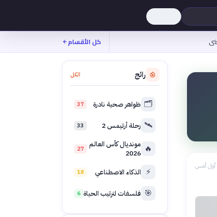
نى
كل الأقسام
رائج
الكل
🗂️
ظواهر صحية نادرة
37
🛰️
رحلة أرتيمس 2
33
مونديال كأس العالم
🔥
27
2026
أول أمس
⚡
الذكاء الاصطناعي
18
🎯
فلسفات لترتيب الحياة
6