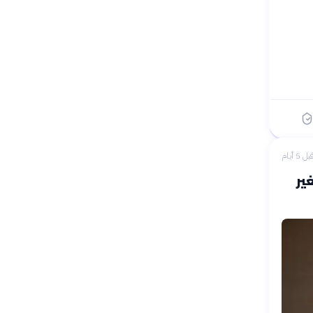
بل 5 أيام
ير