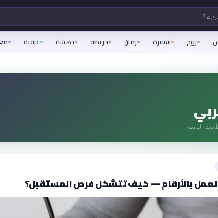
شيء؟
س
روح
شيفرة
زمان
خريطة
دهشة
عافية
مع
ربي
 بهذا الوسم
العمل بالأرقام — كيف تتشكل فرص المستقبل؟