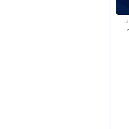
صات
ر