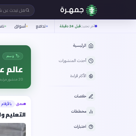
هل تبحث عن 
تدافع
أسواق
نا
آخر تحديث
قبل 24 دقيقة
الرئيسية
🏷️ وسم
أحدث المنشورات
عالم ع
الأكثر قراءة
20
منشور مرتبط
خلاصات
معنى
بالأرقام
›
مخططات
التعليم و
اختبارات