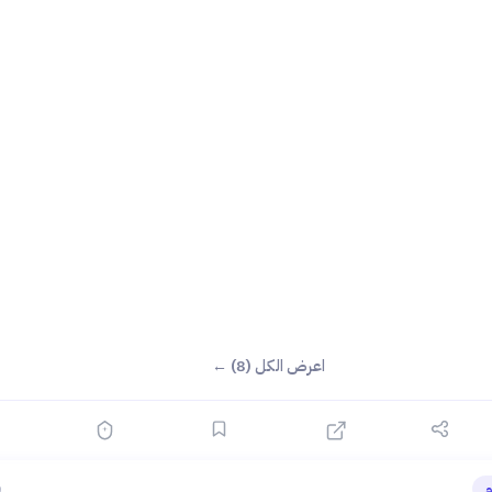
اعرض الكل (8) ←
م
ق