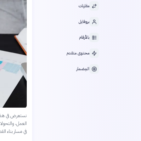
مقارنات
بروفايل
بالأرقام
محتوى متقدم
المِضمار
نستعرض في هذا ا
العمل، والتحولا
في مسار بناء الق