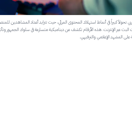
بي تحولاً كبيراً في أنماط استهلاك المحتوى المرئي، حيث تتزايد أعداد المشاهدين للمن
البث عبر الإنترنت. هذه الأرقام تكشف عن ديناميكية متسارعة في سلوك الجمهور وتأثي
 على المشهد الإعلامي والترفيهي.