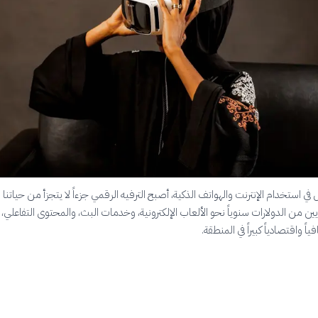
 في استخدام الإنترنت والهواتف الذكية، أصبح الترفيه الرقمي جزءاً لا يتجزأ من حياتنا ا
ين من الدولارات سنوياً نحو الألعاب الإلكترونية، وخدمات البث، والمحتوى التفاعلي، 
اً واقتصادياً كبيراً في المنطقة.