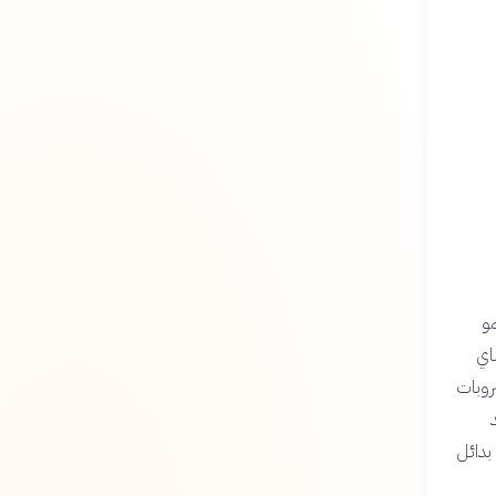
مو
اي
روبات
 بدائل