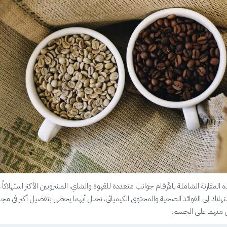
مقارنة الشاملة بالأرقام جوانب متعددة للقهوة والشاي، المشروبين الأكثر استهلاكاً عا
ستهلاك إلى الفوائد الصحية والمحتوى الكيميائي، نحلل أيهما يحظى بتفضيل أكبر في مج
ل منهما على الجسم.