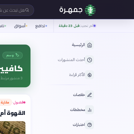
هل تبحث عن 
تدافع
أسواق
نا
آخر تحديث
قبل 23 دقيقة
الرئيسية
🏷️ وسم
أحدث المنشورات
كافيي
الأكثر قراءة
3
منشور مرتبط ب
خلاصات
فضول
مقارنة 
›
مخططات
القهوة أم 
اختبارات