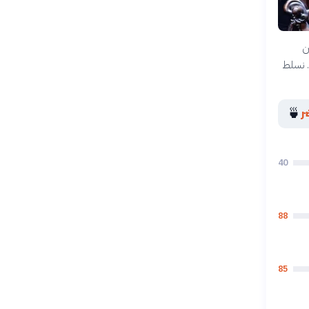
ن
. نسلط
🍵
ر
40
88
85