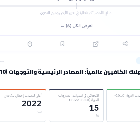
الشاي الأخضر أكثر فعالية في تعزيز الأيض وحرق الدهون.
اعرض الكل (6) ←
الشه
الزيادة في استهلاك القهوة (2010-
الانخفاض في استهلاك المشروبات
أعلى استهلاك إجمالي للكافيين
الغازية (2010-2022)
2022
15
سنة
%