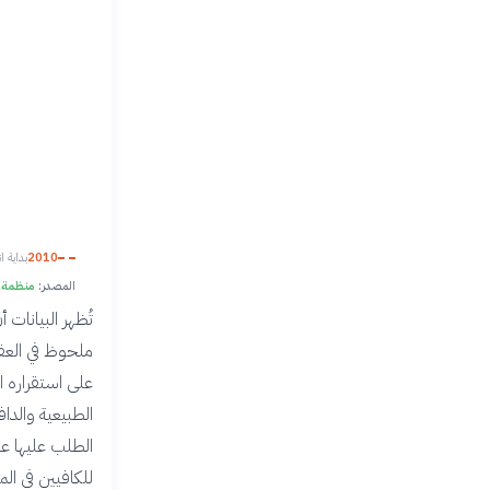
2010
بداية 
المصدر:
منظمة ا
تُظهر البيانات 
ملحوظ في العقو
على استقراره ا
الطبيعية والداف
الطلب عليها عال
للكافيين في ال