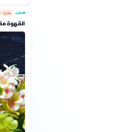
عافية
مقارنة — 
›
القهوة مقا