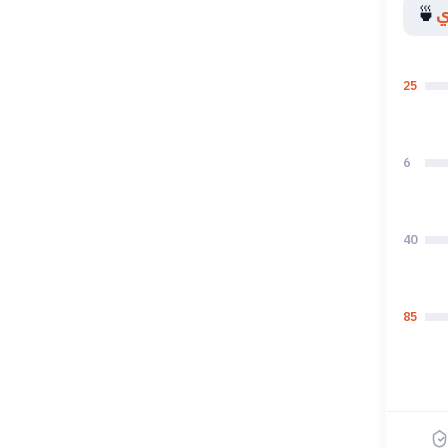
🍵
ي
25
6
40
85