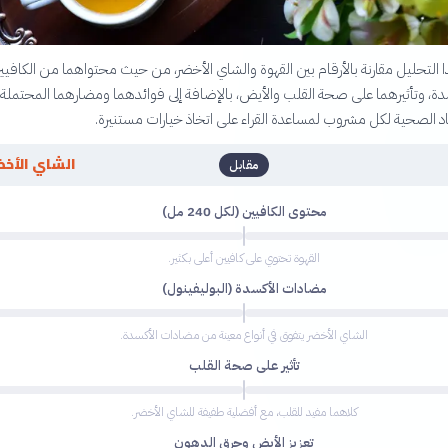
لتحليل مقارنة بالأرقام بين القهوة والشاي الأخضر، من حيث محتواهما من الكافيي
ة، وتأثيرهما على صحة القلب والأيض، بالإضافة إلى فوائدهما ومضارهما المحتملة
اد الصحية لكل مشروب لمساعدة القراء على اتخاذ خيارات مستنيرة.
الشاي الأخض
مقابل
محتوى الكافيين (لكل 240 مل)
القهوة تحتوي على كافيين أعلى بكثير.
مضادات الأكسدة (البوليفينول)
الشاي الأخضر يتفوق في أنواع معينة من مضادات الأكسدة.
تأثير على صحة القلب
كلاهما مفيد للقلب، مع أفضلية طفيفة للشاي الأخضر.
تعزيز الأيض وحرق الدهون