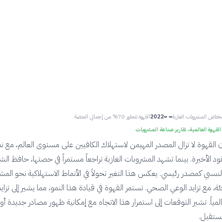
انخفاض المشروبات الغازية
2022
القهوة تتجاوز 70% من إجمالي الحصة
لقهوة العالمية، تقارير صناعة المشروبات
أن القهوة لا تزال المصدر المهيمن لاستهلاك الكافيين على مستوى العالم، مع ن
د الأخيرة. بينما تشهد المشروبات الغازية تراجعاً مستمراً في حصتها، حافظ الش
لنسبي كمصدر رئيسي. يعكس هذا التغير تحولاً في الأنماط الاستهلاكية نحو المش
ئة، مع تزايد الوعي الصحي. تستمر القهوة في قيادة هذا النمو، مما يشير إلى تزايد
مياً. تشير التوقعات إلى استمرار هذا الاتجاه مع إمكانية ظهور مصادر جديدة أو
مستقبل.