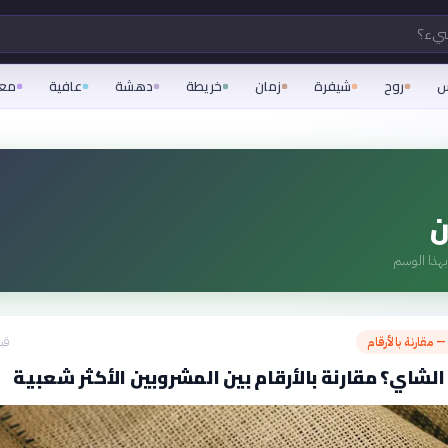
شيء؟
س
روح
شيفرة
زمان
خريطة
دهشة
عافية
مع
ن
هذا الوسم
— مقارنة بالأرقام
قبل 24
الشاي؟ مقارنة بالأرقام بين المشروبين الأكثر شعبية