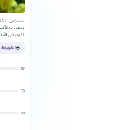
نستعرض في هذا ا
ومضادات الأكسد
الضوء على الأبع
☕
القهوة
95
70
80