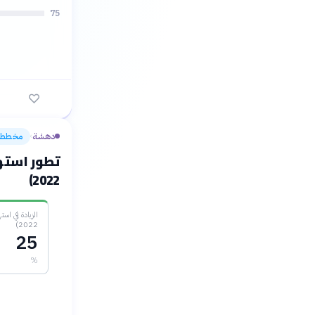
75
دهشة
مخطط
›
2022)
2022)
25
%