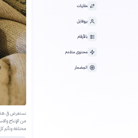
مقارنات
بروفايل
بالأرقام
محتوى متقدم
المِضمار
نستعرض في هذه ال
من الإنتاج والا
مختلفة وتأثير ك