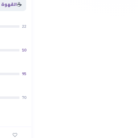
☕
القهوة
22
10
95
70