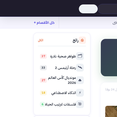
نى
كل الأقسام
رائج
الكل
🗂️
ظواهر صحية نادرة
37
🛰️
رحلة أرتيمس 2
33
مونديال كأس العالم
🔥
27
2026
 يومًا
⚡
الذكاء الاصطناعي
18
🎯
فلسفات لترتيب الحياة
6