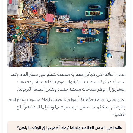
المدن العائمة هي هياكل معمارية مصممة لتطفو على سطح الماء، وتعد
استجابة مبتكرة للتحديات البيئية والديموغرافية العالمية. تهدف هذه
المشاريع إلى توفير مساحات معيشة جديدة وتقليل البصمة الكربونية.
تعتبر المدن العائمة حلاً مبتكراً لمواجهة تحديات ارتفاع منسوب سطح البحر
والازدحام السكاني، مما يجعل فهم جغرافيتها وتأثيراتها البيئية أمراً بالغ
الأهمية.
🌊
ما هي المدن العائمة ولماذا تزداد أهميتها في الوقت الراهن؟