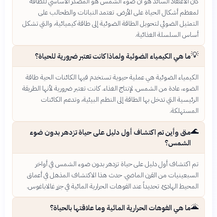
كان الاعتقاد السائد هو أن ضوء الشمس هو المصدر الأساسي للطاقة
لمعظم أشكال الحياة على الأرض. تعتمد النباتات والطحالب على
التمثيل الضوئي لتحويل الطاقة الضوئية إلى طاقة كيميائية، والتي تشكل
أساس السلسلة الغذائية.
💡
ما هي الكيمياء الضوئية ولماذا كانت تعتبر ضرورية للحياة؟
الكيمياء الضوئية هي عملية حيوية تستخدم فيها الكائنات الحية طاقة
الضوء، عادة من الشمس، لإنتاج الغذاء. كانت تعتبر ضرورية لأنها الطريقة
الرئيسية التي تدخل بها الطاقة إلى النظم البيئية، وتدعم الكائنات
المستهلكة.
🌊
متى وأين تم اكتشاف أول دليل على حياة تزدهر بدون ضوء
الشمس؟
تم اكتشاف أول دليل على حياة تزدهر بدون ضوء الشمس في أواخر
السبعينيات من القرن الماضي. حدث هذا الاكتشاف المذهل في أعماق
المحيط الهادئ، تحديداً عند الفوهات الحرارية المائية في جزر غالاباغوس.
🌋
ما هي الفوهات الحرارية المائية وما علاقتها بالحياة؟