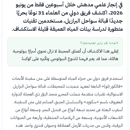
في إنجاز علمي مدهش خلال أسبوعين فقط من يونيو
2026، اكتشف فريق دولي من العلماء 31 نوعًا بحريًا
جديدًا قبالة سواحل البرازيل، مستخدمين تقنيات
متطورة لدراسة بيئات المياه العميقة قليلة الاستكشاف.
لماذا قد يثير اهتمامك؟
●
يُظهر هذا الاكتشاف أن أعماق المحيط لا تزال تحوي أسرارًا بيولوجية
هائلة، مما قد يغير فهمنا للتنوع البيولوجي وتأثيره على كوكبنا.
استخدم فريق دولي من خبراء المياه المتوسطة على متن سفينة الأبحاث
«فالكور (تو)» التابعة لمعهد شميدت للمحيطات، قبالة سواحل البرازيل
الاستوائية، تقنيات متقدمة شملت المجهر متحد البؤر ذي العجلة الدوارة
المعروف باسم «سكويِد» والتسلسل الجيني المباشر على متن السفينة.
أسفرت البعثة عن تحديد تسعة أنواع من قنديل البحر، وسبعة أنواع من
اللاسعات الأنبوبية، وسبعة من الهلاميات المشطية، وأربعة من الحيوانات
اليرقية، واثنين من جذريات الأرجل العملاقة وحيوان قشري واحد. هذه