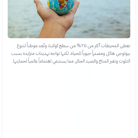
تغطي المحيطات أكثر من 70% من سطح كوكبنا، وتُعد موطناً لتنوع
بيولوجي هائل ومصدراً حيوياً للحياة. لكنها تواجه تهديدات متزايدة بسبب
التلوث وتغير المناخ والصيد الجائر، مما يستدعي اهتماماً عالمياً لحمايتها.