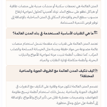
المدن العائمة هي تجمعات سكنية أو منشآت مبنية على منصات طافية
أو هياكل تطفو على سطح الماء. تزداد أهميتها كحلول لمواجهة ارتفاع
منسوب سطح البحر والازدحام السكاني في المدن الساحلية، بالإضافة إلى
توفير فرص للتنمية المستدامة.
🏗️
ما هي التقنيات الأساسية المستخدمة في بناء المدن العائمة؟
تعتمد المدن العائمة على تقنيات بناء متقدمة تشمل استخدام منصات
عائمة مصنوعة من مواد خفيفة ومتينة مثل الخرسانة المسلحة والصلب
المركب. كما تتطلب أنظمة تثبيت مرنة لمواجهة الأمواج والتيارات
البحرية، وأنظمة متكاملة لإدارة النفايات والمياه.
⛈️
كيف تتكيف المدن العائمة مع الظروف الجوية والمناخية
المختلفة؟
تصمم المدن العائمة لتكون مرنة وقادرة على التكيف مع التغيرات في
الظروف الجوية والمناخية. يشمل ذلك استخدام أنظمة ترسيخ مقاومة
للعواصف، وتصميمات معمارية تقلل من تأثير الرياح والأمواج، بالإضافة
إلى أنظمة عزل حراري ومائي متطورة.