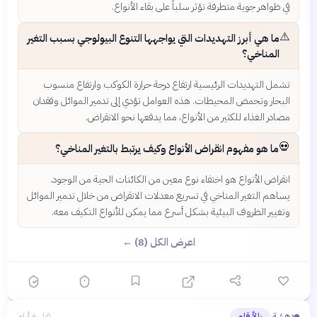
في ظواهر جوية متطرفة تؤثر سلباً على بقاء الأنواع.
⚠️
ما هي أبرز التهديدات التي يواجهها التنوع البيولوجي بسبب التغير
المناخي؟
تشمل التهديدات الرئيسية ارتفاع درجة حرارة الكوكب وارتفاع منسوب
البحار وتحمض المحيطات. هذه العوامل تؤدي إلى تدمير الموائل وفقدان
مصادر الغذاء للكثير من الأنواع، مما يدفعها نحو الانقراض.
💀
ما هو مفهوم انقراض الأنواع وكيف يرتبط بالتغير المناخي؟
انقراض الأنواع هو اختفاء نوع معين من الكائنات الحية من الوجود.
يساهم التغير المناخي في تسريع معدلات الانقراض من خلال تدمير الموائل
وتغيير الظروف البيئية بشكل أسرع مما يمكن للأنواع التكيف معه.
اعرض الكل (8) ←
دهشة
بالأرقام
قبل 6 أيام
›