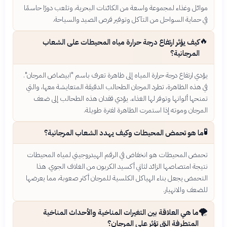
موائل وغذاء لمجموعة واسعة من الكائنات البحرية، وتلعب دورًا حاسمًا
في حماية السواحل من التآكل وتوفير فرص الصيد والسياحة.
🔥
كيف يؤثر ارتفاع درجة حرارة مياه المحيطات على الشعاب
المرجانية؟
يؤدي ارتفاع درجة حرارة المياه إلى ظاهرة تعرف باسم "ابيضاض المرجان".
في هذه الظاهرة، تطرد المرجان الطحالب الدقيقة المتعايشة معها، والتي
تمنحها ألوانها وتوفر لها الغذاء. يؤدي فقدان هذه الطحالب إلى ضعف
المرجان وموته إذا استمرت الظاهرة لفترة طويلة.
🧪
ما هو تحمض المحيطات وكيف يهدد الشعاب المرجانية؟
تحمض المحيطات هو انخفاض في الرقم الهيدروجيني لمياه المحيطات
نتيجة امتصاصها الزائد لثاني أكسيد الكربون من الغلاف الجوي. هذا
التحمض يجعل بناء الهياكل الكلسية للمرجان أكثر صعوبة، مما يعرضها
للضعف والانهيار.
🌪️
ما هي العلاقة بين التغيرات المناخية والأحداث المناخية
المتطرفة التي تؤثر على المرجان؟