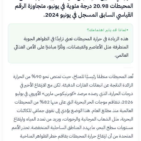
المحيطات 20.98 درجة مئوية في يونيو، متجاوزة الرقم
القياسي السابق المسجل في يونيو 2024.
لماذا قد يثير اهتمامك؟
●
هذه الزيادة في حرارة المحيطات تعني تزايدًا في الظواهر الجوية
المتطرفة مثل الأعاصير والفيضانات، وتأثرًا مباشرًا على الأمن الغذائي
العالمي.
تُعد المحيطات منظمًا رئيسيًا للمناخ، حيث تمتص نحو 90% من الحرارة
الزائدة الناتجة عن انبعاثات الغازات الدفيئة. لكن مع الارتفاع الأخير في
درجات الحرارة، الذي رصده مرصد «كوبرنيكوس مارين» الأوروبي في يوليو
2026، تتفاقم موجات الحر البحرية التي عانى منها 82% من المحيطات
العالمية منذ مطلع العام. هذا الوضع يؤدي إلى نفوق جماعي للكائنات
البحرية، مثل الشعاب المرجانية والرخويات، ويزيد من تمدد المياه وارتفاع
مستويات سطح البحر، ما يهدد المناطق الساحلية المنخفضة. تحذر الأمم
المتحدة من أن ارتفاع حرارة المحيطات يفاقم خطر الظواهر المناخية