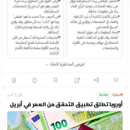
التضليل الإعلامي يهدد الديمقراطية ويؤثر
فرض القيود على المحتوى يهدد حرية
على نزاهة الانتخابات بتوجيه الرأي العام
التعبير، وهو حق أساسي في المجتمعات
بناءً على معلومات خاطئة.
الديمقراطية.
يمكن للأخبار الكاذبة أن تثير الكراهية
من الصعب جداً تحديد ما هو 'حقيقي'
والعنف في المجتمعات، وتؤدي إلى تفكك
وما هو 'كاذب' بشكل مطلق، وقد يؤدي
النسيج الاجتماعي.
ذلك إلى رقابة تعسفية ومصادرة للآراء
صحة المعلومات أمر حيوي للصحة
المخالفة.
العامة، وقد تؤدي الشائعات الطبية
التشريعات الصارمة قد تُستغل من قبل
المضللة إلى عواقب وخيمة على الأفراد
الأنظمة الاستبدادية لقمع المعارضة
والمجتمعات.
وتكميم الأفواه بحجة مكافحة الأخبار
الكاذبة.
اعرض المناظرة كاملة ←
شيفرة
خلاصة
قبل 3 أشهر
›
أوروبا تطلق تطبيق التحقق من العمر في أبريل