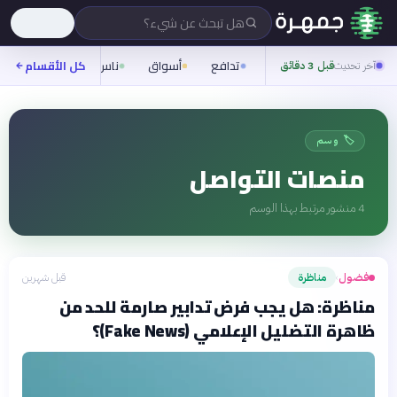
هل تبحث عن شيء؟
تدافع
أسواق
ناس
روح
كل الأقسام
شيفر
آخر تحديث
قبل 3 دقائق
🏷️ وسم
منصات التواصل
4
منشور مرتبط بهذا الوسم
فضول
مناظرة
قبل شهرين
›
مناظرة: هل يجب فرض تدابير صارمة للحد من
ظاهرة التضليل الإعلامي (Fake News)؟