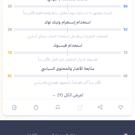
35
88
الشباب يقضون 5-6 ساعات يومياً مقابل ساعة واحدة فقط للأكبر سناً
استخدام إنستغرام وتيك توك
28
92
المنصات البصرية تسيطر على استخدام الشباب بشكل أساسي
استخدام فيسبوك
78
72
فيسبوك لا يزال المفضل لدى الجيل الأكبر سناً
متابعة الأخبار والمحتوى السياسي
81
65
الأكبر سناً أكثر اهتماماً بالمحتوى الإخباري والسياسي
اعرض الكل (7) ←
روابط سريعة
قانوني