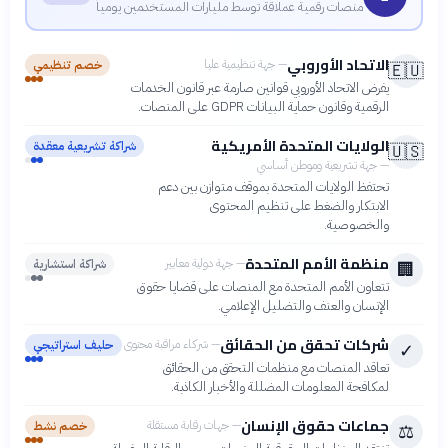
منصات رقمية عملاقة توسط مليارات المستخدمين يومياً
الاتحاد الأوروبي
—
جهة تنظيمية عليا
خصم تنظيمي
🇪🇺
يفرض الاتحاد الأوروبي قوانين صارمة عبر قانون الخدمات
الرقمية وقانون حماية البيانات GDPR على المنصات.
الولايات المتحدة الأمريكية
شراكة تشريعية معقدة
🇺🇸
—
جهة تشريعية وموطن أساسي
تحتفظ الولايات المتحدة بموقف متوازن بين دعم
الابتكار والضغط على تنظيم المحتوى
والخصوصية.
منظمة الأمم المتحدة
—
جهة دولية معايير
شراكة استشارية
🏢
تتعاون الأمم المتحدة مع المنصات على قضايا حقوق
الإنسان والعنف والتضليل الإعلامي.
شركات تحقق من الحقائق
—
شركاء مراقبة محتوى
حليف استراتيجي
✓
تعاقد المنصات مع منظمات التحقق من الحقائق
لمكافحة المعلومات المضللة والأخبار الكاذبة.
جماعات حقوق الإنسان
—
جهات رقابة مستقلة
خصم نشط
⚖️