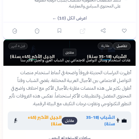
تنتقد المنظمات الحقوقية المنصات بسبب الرقابة المفرطة
على المحتوى السياسي والمعارضة.
اعرض الكل (10) ←
👴
👨‍💼
مقارنة
تفاصيل
قبل 4 أشهر
مقابل
الشباب (18-35 سنة)
الجيل الأكبر (45+ سنة)
عادات استخدام وسائل التواصل الاجتماعي بين الشباب العربي والجيل الأكبر سناً
أظهرت الدراسات الحديثة فروقاً واضحة في أنماط استخدام منصات
التواصل الاجتماعي بين الأجيال العربية المختلفة. يقضي الشباب وقتاً
أطول بكثير على هذه المنصات مقارنة بالأجيال الأكبر، مع اختلاف واضح في
المحتوى المفضل والتطبيقات الأكثر استخداماً. تعكس هذه الفروقات تأثير
التطور التكنولوجي وتفاوت درجات التكيف مع البيئة الرقمية.
الشباب (18-35
الجيل الأكبر (45+
👴
👨‍💼
مقابل
سنة)
سنة)
ساعات الاستخدام اليومي