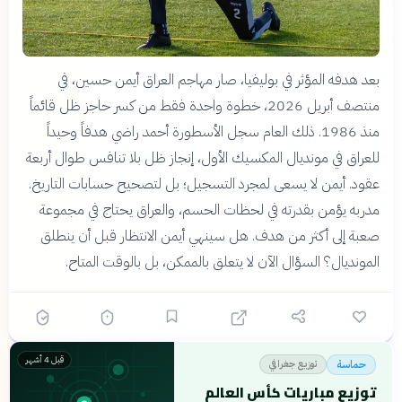
بعد هدفه المؤثر في بوليفيا، صار مهاجم العراق أيمن حسين، في
منتصف أبريل 2026، خطوة واحدة فقط من كسر حاجز ظل قائماً
منذ 1986. ذلك العام سجل الأسطورة أحمد راضي هدفاً وحيداً
للعراق في مونديال المكسيك الأول، إنجاز ظل بلا تنافس طوال أربعة
عقود. أيمن لا يسعى لمجرد التسجيل؛ بل لتصحيح حسابات التاريخ.
مدربه يؤمن بقدرته في لحظات الحسم، والعراق يحتاج في مجموعة
صعبة إلى أكثر من هدف. هل سينهي أيمن الانتظار قبل أن ينطلق
المونديال؟ السؤال الآن لا يتعلق بالممكن، بل بالوقت المتاح.
قبل 4 أشهر
توزيع جغرافي
حماسة
توزيع مباريات كأس العالم