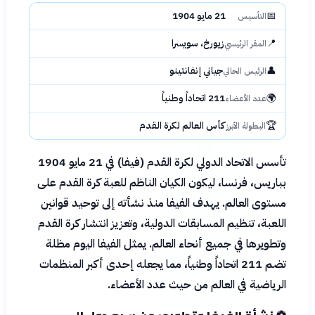
📅
21 مايو 1904
التأسيس
📍
زيورخ، سويسرا
المقر الرئيسي
👤
جياني إنفانتينو
الرئيس الحالي
🌍
211 اتحاداً وطنياً
عدد الأعضاء
🏆
كأس العالم لكرة القدم
البطولة الأبرز
تأسس الاتحاد الدولي لكرة القدم (فيفا) في 21 مايو 1904
بباريس، فرنسا، ليكون الكيان الناظم للعبة كرة القدم على
مستوى العالم. يهدف الفيفا منذ نشأته إلى توحيد قوانين
اللعبة، تنظيم المسابقات الدولية، وتعزيز انتشار كرة القدم
وتطويرها في جميع أنحاء العالم. يمثل الفيفا اليوم مظلة
تضم 211 اتحاداً وطنياً، مما يجعله إحدى أكبر المنظمات
الرياضية في العالم من حيث عدد الأعضاء.