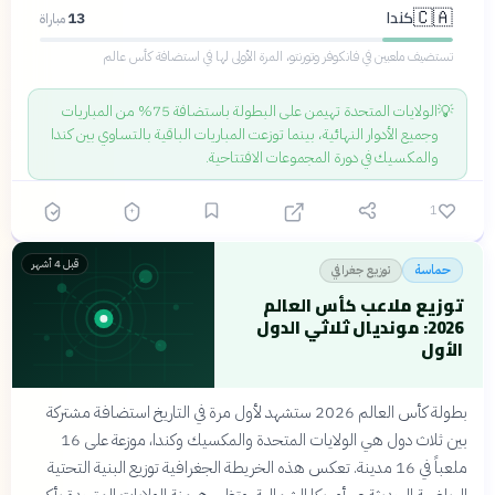
كندا
🇨🇦
13
مباراة
تستضيف ملعبين في فانكوفر وتورنتو، المرة الأولى لها في استضافة كأس عالم
💡
الولايات المتحدة تهيمن على البطولة باستضافة 75% من المباريات
وجميع الأدوار النهائية، بينما توزعت المباريات الباقية بالتساوي بين كندا
والمكسيك في دورة المجموعات الافتتاحية.
1
قبل 4 أشهر
توزيع جغرافي
حماسة
توزيع ملاعب كأس العالم
2026: مونديال ثلاثي الدول
الأول
بطولة كأس العالم 2026 ستشهد لأول مرة في التاريخ استضافة مشتركة
بين ثلاث دول هي الولايات المتحدة والمكسيك وكندا، موزعة على 16
ملعباً في 16 مدينة. تعكس هذه الخريطة الجغرافية توزيع البنية التحتية
الرياضية الحديثة عبر أمريكا الشمالية، وتظهر هيمنة الولايات المتحدة بأكبر