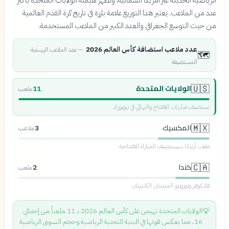
عدد من الملاعب. يعتبر هذا التوزيع علامة بارزة في تاريخ كرة القدم العالمية
من حيث التوسع الجغرافي والعدد الكبير من الملاعب المستخدمة.
عدد ملاعب استضافة كأس العالم 2026
—
عدد الملاعب الرسمية
🗺️
المستضيفة
الولايات المتحدة
🇺🇸
11
ملعب
تستضيف مباريات الافتتاح والنهائي في نيويورك
المكسيك
🇲🇽
3
ملاعب
ملعب أزتيكا سيستضيف المباراة الافتتاحية
كندا
🇨🇦
2
ملعب
فانكوفر وتورونتو المدينتان الكنديتان
💡
الولايات المتحدة تهيمن على كأس العالم 2026 بـ 11 ملعباً من إجمالي
16، مما يعكس قوتها في البنية التحتية الرياضية وحجم السوق الرياضية