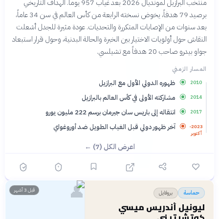
منتخب البرازيل لمونديال 2026 بعد غياب 957 يوماً. الهداف التاريخي
برصيد 79 هدفاً، يخوض نسخته الرابعة من كأس العالم في سن 34 عاماً،
بعد سنوات من الإصابات المتكررة والتحديات. عودة مثيرة للجدل أشعلت
النقاش حول أولويات الاختيار بين الخبرة والحالة البدنية، وحول قرار استبعاد
جواو بيدرو صاحب 20 هدفاً مع تشيلسي.
المسار الزمني
ظهوره الدولي الأول مع البرازيل
2010
مشاركته الأولى في كأس العالم بالبرازيل
2014
انتقاله إلى باريس سان جيرمان برسم 222 مليون يورو
2017
آخر ظهور دولي قبل الغياب الطويل ضد أوروغواي
2023-
أكتوبر
اعرض الكل (7) ←
👤
قبل 3 أشهر
بروفايل
حماسة
ليونيل أندريس ميسي
كوتشيتيني