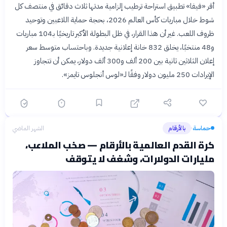
أقر «فيفا» تطبيق استراحة ترطيب إلزامية مدتها ثلاث دقائق في منتصف كل
شوط خلال مباريات كأس العالم 2026، بحجة حماية اللاعبين وتوحيد
ظروف اللعب. غير أن هذا القرار، في ظل البطولة الأكبر تاريخيًا بـ104 مباريات
و48 منتخبًا، يخلق 832 خانة إعلانية جديدة. وباحتساب متوسط سعر
إعلان الثلاثين ثانية بين 200 ألف و300 ألف دولار، يمكن أن تتجاوز
الإيرادات 250 مليون دولار وفقًا لـ«لوس أنجلوس تايمز».
حماسة
بالأرقام
الشهر الماضي
›
كرة القدم العالمية بالأرقام — صخب الملاعب،
مليارات الدولارات، وشغف لا يتوقف