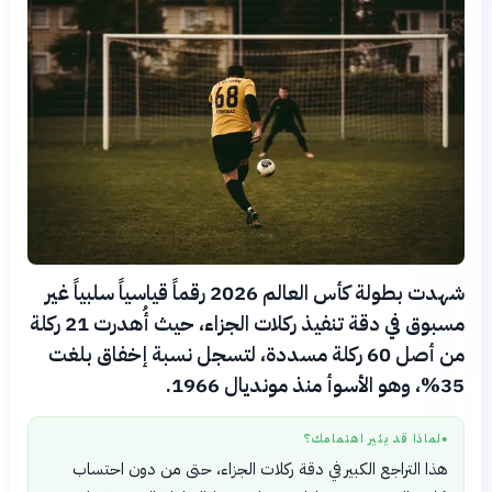
شهدت بطولة كأس العالم 2026 رقماً قياسياً سلبياً غير
مسبوق في دقة تنفيذ ركلات الجزاء، حيث أُهدرت 21 ركلة
من أصل 60 ركلة مسددة، لتسجل نسبة إخفاق بلغت
35%، وهو الأسوأ منذ مونديال 1966.
لماذا قد يثير اهتمامك؟
●
هذا التراجع الكبير في دقة ركلات الجزاء، حتى من دون احتساب