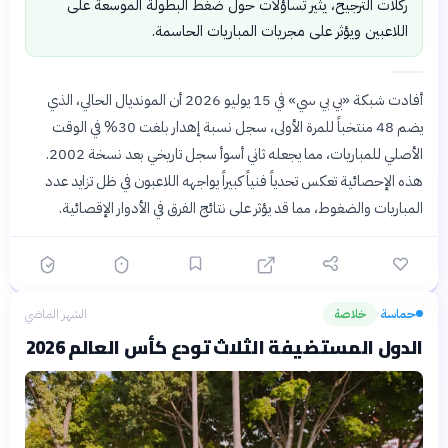
ركلات الترجيح، يثير تساؤلات حول ضغط البطولة الموسعة على
اللاعبين ويؤثر على مجريات المباريات الحاسمة.
أفادت شبكة «بي بي سي» في 15 يوليو 2026 أن المونديال الحالي، الذي
يضم 48 منتخباً للمرة الأولى، سجل نسبة إهدار بلغت 30% في الوقت
الأصلي للمباريات، مما يجعله ثاني أسوأ سجل تاريخي بعد نسخة 2002.
هذه الإحصائية تعكس تحدياً فنياً كبيراً يواجهه اللاعبون في ظل تزايد عدد
المباريات والضغوط، مما قد يؤثر على نتائج الفرق في الأدوار الإقصائية.
حماسة
خلاصة
الشهر الماضي
›
الدول المستضيفة الثلاث تودع كأس العالم 2026