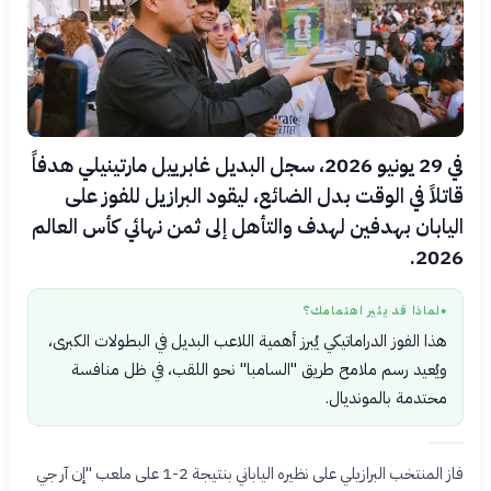
في 29 يونيو 2026، سجل البديل غابرييل مارتينيلي هدفاً
قاتلاً في الوقت بدل الضائع، ليقود البرازيل للفوز على
اليابان بهدفين لهدف والتأهل إلى ثمن نهائي كأس العالم
2026.
لماذا قد يثير اهتمامك؟
●
هذا الفوز الدراماتيكي يُبرز أهمية اللاعب البديل في البطولات الكبرى،
ويُعيد رسم ملامح طريق "السامبا" نحو اللقب، في ظل منافسة
محتدمة بالمونديال.
فاز المنتخب البرازيلي على نظيره الياباني بنتيجة 2-1 على ملعب "إن آر جي