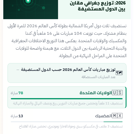
2026: توزيع جغرافي مقارن
بين الدول المستضيفة
تستضيف ثلاث دول أمريكا الشمالية بطولة كأس العالم 2026 للمرة الأولى
بنظام مشترك، حيث توزعت 104 مباريات على 16 ملعباً في كندا
والمكسيك والولايات المتحدة. يعكس هذا التوزيع الاختلافات الجغرافية
والبنية التحتية الرياضية بين الدول الثلاث، مع هيمنة واضحة للولايات
المتحدة على المراحل النهائية من البطولة.
توزيع مباريات كأس العالم 2026 حسب الدول المستضيفة
—
🗺️
عدد المباريات المستضافة
الولايات المتحدة
🇺🇸
78
مباراة
تستضيف 11 ملعباً وتحتضن جميع مباريات الدورين ربع ونصف النهائي والمباراة النهائية
المكسيك
🇲🇽
13
مباراة
تستضيف 3 ملاعب في مكسيكو سيتي وجوادالاخارا ومونتيري، تحتضن مباراة الافتتاح