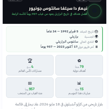
نيمار دا سيلفا سانتوس جونيور
⚽
أفضل هداف في تاريخ البرازيل يعود من غياب 957 يوماً لكأسه الرابعة
🎂
5 فبراير 1992 — 34 عاماً
تاريخ الميلاد
🌍
برازيلي
الجنسية
⚽
سانتوس البرازيلي
النادي الحالي
⏸️
17 أكتوبر 2023 — 957 يوماً
آخر ظهور دولي
🏆
⚽
4
79
هدفاً
نسخ
أهداف دولية
مشاركات كأس العالم
📅
📊
957
15
مباراة
يوماً
مباريات هذا الموسم
مدة الغياب عن المنتخب
بقرار تاريخي من كارلو أنشيلوتي في 18 مايو 2026، عاد نيمار إلى قائمة