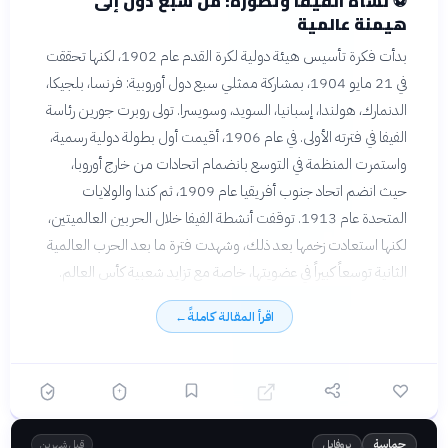
⚽
نشأة الفيفا وتطوره: من سبع دول إلى
هيمنة عالمية
بدأت فكرة تأسيس هيئة دولية لكرة القدم عام 1902، لكنها تحققت
في 21 مايو 1904، بمشاركة ممثلي سبع دول أوروبية: فرنسا، بلجيكا،
الدنمارك، هولندا، إسبانيا، السويد، وسويسرا. تولى روبرت جورين رئاسة
الفيفا في فترته الأولى. في عام 1906، أقيمت أول بطولة دولية رسمية،
واستمرت المنظمة في التوسع بانضمام اتحادات من خارج أوروبا،
حيث انضم اتحاد جنوب أفريقيا عام 1909، ثم كندا والولايات
المتحدة عام 1913. توقفت أنشطة الفيفا خلال الحربين العالميتين،
لكنها استعادت زخمها بعد ذلك، وشهدت فترة ما بعد الحرب العالمية
الثانية توسعاً كبيراً في عضويتها، خاصة مع تزايد شعبية كأس العالم.
اقرأ المقالة كاملةً
←
بروفايل
حماسة
قبل شهرين