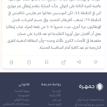
عالمية للمرة الثالثة على التوالي. بدأت المباراة بتقدم إيطالي عبر موازي
كين في الدقيقة 15، لكن البوسنيين تعادلوا عبر هاريس تابافيتش في
الدقيقة 79، ليذهب الفريقان للتمديد. وفي حسم الضربات، فشل
الإيطاليون مرة أخرى، حيث خسروا 4-1 من بقعة الجزاء. غياب إيطاليا
يعني أن أفضل دول أوروبا التقليدية لم تعد قادرة على ضمان
مقعدها في الأحداث الكبرى بالأداء وحده—وأن البطاقة الذهبية للفرق
التاريخية لم تعد كافية أمام المنافسة الحديثة.
روابط سريعة
قانوني
الرئيسية
شروط الخدمة
الأكثر قراءة
الخصوصية
من نحن
سياسة الكوكيز
منصة معرفية عربية توفر
فريق جمهرة
سياسة الذكاء الاصطناعي
محتوى موثوقاً ومنظماً في