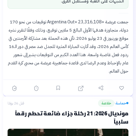
الشبهات على اللعبة ومستقبل الفرق.
جمعت عريضة «Argentina Out» 23,316,108 توقيعات من نحو 170
دولة، متجاوزة هدفها الأولي البالغ 5 ملايين توقيع، وذلك وفقًا لتقرير نشره
موقع يورنيوز في 23 يوليو 2026. تأتي هذه الحملة بعد مشاركة الأرجنتين في
كأس العالم 2026، وقد أثارت المباراة المثيرة للجدل ضد مصر في دور الـ16
ردود فعل غاضبة واسعة. هذا العدد الكبير من التوقيعات يشير إلى شعور
عام بالإحباط وعدم الرضا لدى قاعدة جماهيرية عريضة من محبي كرة القدم
حول العالم.
حماسة
خلاصة
قبل 26 يومًا
›
مونديال 2026: 21 ركلة جزاء ضائعة تحطم رقماً
سلبياً