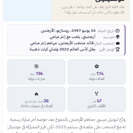
ملك اللعبة الذي يقف على أعتاب وداعه — هل ينهي
الأسطورة بكأس عالم ثانٍ أم ينسحب دون رؤية؟
🎂
24 يونيو 1987، روسارّيو، الأرجنتين
تاريخ الميلاد
🌍
أرجنتيني، يلعب مع إنتر ميامي
الجنسية
💼
قائد منتخب الأرجنتين، مهاجم إنتر ميامي
المنصب الحالي
🏆
بطل كأس العالم 2022 وثماني كرات ذهبية
الإنجاز الأبرز
🎯
⚽
194
114
هدف
مباراة
أهداف دولية
مباريات دولية
🔥
🏅
36
47
لقب
هدف (رقم قياسي)
الألقاب الكبرى
أهداف في تصفيات 2026
ودّع ليونيل ميسي جماهير الأرجنتين بالدموع بعد خوضه آخر مباراة رسمية
له مع المنتخب على ملعبه في سبتمبر 2025، لكن قرار المشاركة في مونديال