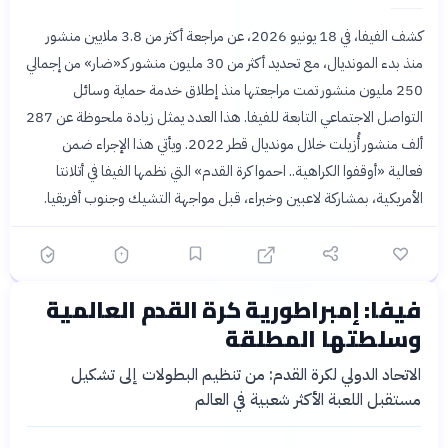
كشف الفيفا، في 18 يونيو 2026، عن مراجعة أكثر من 3.8 ملايين منشور
منذ بدء المونديال، مع تحديد أكثر من 30 مليون منشور كـ«ضار» من إجمالي
250 مليون منشور تمت مراجعتها منذ إطلاق خدمة حماية وسائل
التواصل الاجتماعي التابعة للفيفا. هذا العدد يمثل زيادة ملحوظة عن 287
ألف منشور أُزيلت خلال مونديال قطر 2022. ويأتي هذا الإجراء ضمن
فعالية «أوقفوا الكراهية.. احموا كرة القدم» التي نظمها الفيفا في أتلانتا
الأمريكية، بمشاركة لاعبين وخبراء، قبل مواجهة التشيك وجنوب أفريقيا.
فيفا: إمبراطورية كرة القدم العالمية
حماسة
📝 مقالة
الشهر الماضي
وسلطتها المطلقة
الاتحاد الدولي لكرة القدم: من تنظيم البطولات إلى تشكيل
مستقبل اللعبة الأكثر شعبية في العالم