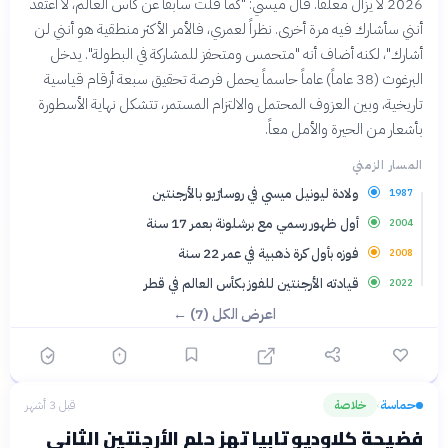
2026 لا يزال معلقاً. قال ميسي: "كما قلت سابقاً عن كأس العالم، لا أعتقد
أنني سأشارك فيه مرة أخرى. نظراً لعمري، فالأمر الأكثر منطقية هو أنني لن
أشارك"، لكنه أضاف أنه "متحمس ومتحفز للمشاركة في البطولة". يدخل
البرغوث (38 عاماً) عاماً حاسماً يحمل فرصة تحقيق سبعة أرقام قياسية
تاريخية، وبين العزوف المحتمل والالتزام المستمر، تتشكل نهاية الأسطورة
بأشعار من الحيرة والأمل معاً.
المسار الزمني
ولادة ليونيل ميسي في روسارّيو بالأرجنتين
1987
أول ظهور رسمي مع برشلونة بعمر 17 سنة
2004
فوزه بأول كرة ذهبية في عمر 22 سنة
2008
قيادته الأرجنتين للفوز بكأس العالم في قطر
2022
اعرض الكل (7) ←
حماسة
خلاصة
قبل 3 أشهر
›
فضيحة كلاوديو تابيا تهز حلم الأرجنتين الثاني