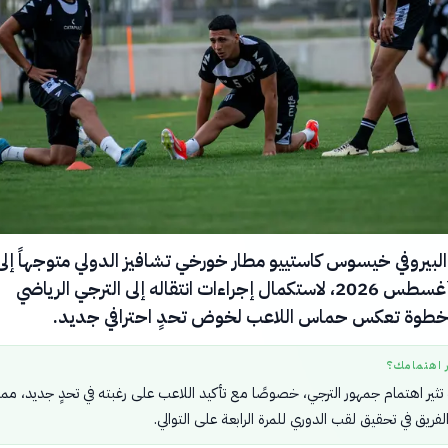
البيروفي خيسوس كاستييو مطار خورخي تشافيز الدولي متوجهاً إلى
تونس في 5 أغسطس 2026، لاستكمال إجراءات انتقاله إلى الترجي الرياضي
 خطوة تعكس حماس اللاعب لخوض تحدٍ احترافي جديد.
ر اهتمامك؟
ثير اهتمام جمهور الترجي، خصوصًا مع تأكيد اللاعب على رغبته في تحدٍ جديد، مما
ريق في تحقيق لقب الدوري للمرة الرابعة على التوالي.