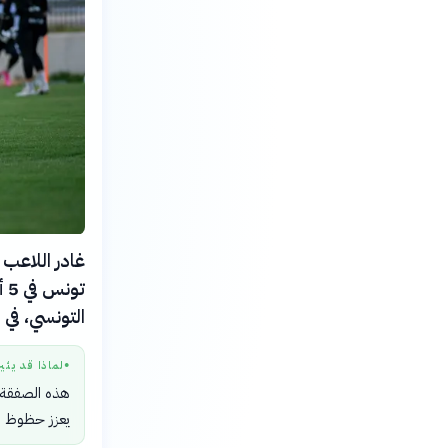
غادر اللاعب 
التونسي، في
لماذا قد يثي
●
هذه الصفقة ت
يعزز حظوظ الف