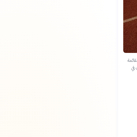
قائمة
ت في