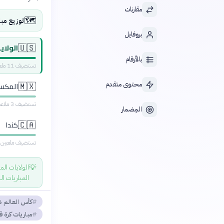
مقارنات
🗺️
توزيع مباريات كأس
بروفايل
الولاي
🇺🇸
بالأرقام
تستضيف 11 ملعباً وتحتضن جميع مباريات الدورين ربع ونصف النهائي والمباراة النهائية
محتوى متقدم
المكس
🇲🇽
تستضيف 3 ملاعب في مكسيكو سيتي وجوادالاخارا ومونتيري، تحتضن مباراة الافتتاح
المِضمار
كندا
🇨🇦
تستضيف ملعبين في
💡
المباريات ال
كأس العالم 2026
مباريات كرة 