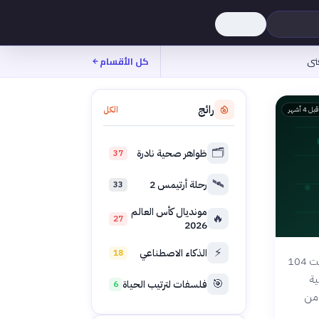
نى
كل الأقسام
رائج
الكل
قبل 4 أشهر
🗂️
ظواهر صحية نادرة
37
🛰️
رحلة أرتيمس 2
33
مونديال كأس العالم
🔥
27
2026
⚡
الذكاء الاصطناعي
18
تستضيف ثلاث دول أمريكا الشمالية بطولة كأس العالم 2026 للمرة الأولى بنظام مشترك، حيث توزعت 104
ية
🎯
فلسفات لترتيب الحياة
6
 من