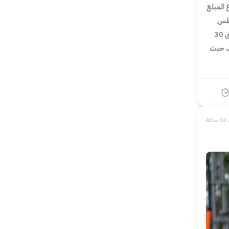
نية ارتفاع المبلغ
وفقًا لتقارير صحفية ألمانية بتاريخ 6 أغسطس
2026. وقد وقع اللاعب الإيفواري على عقود انضمامه للفريق الملكي لمدة سبعة مواسم، ليستمر حتى 30
في، حيث
عة