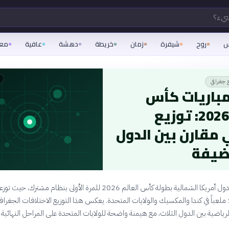
شيء؟
س
روح
شيفرة
زمان
خريطة
دهشة
عافية
مع
ع جغرافي
مباريات كأس
العالم 2026: توزيع
مقارن بين الدول
ضيفة
مباريات على 16 ملعباً في كندا والمكسيك والولايات المتحدة. يعكس هذا التوزيع الاختلافات الجغراف
الرياضية بين الدول الثلاث، مع هيمنة واضحة للولايات المتحدة على المراحل النهائية