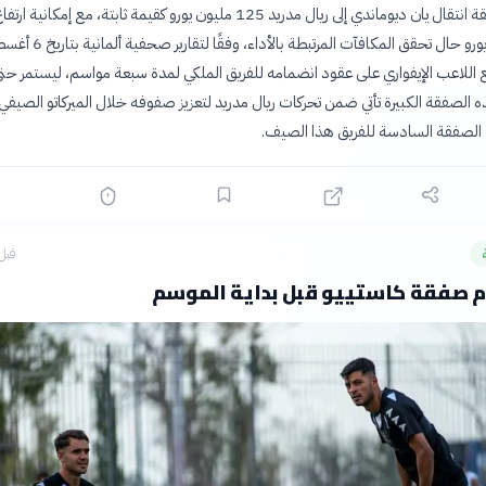
بلغت قيمة صفقة انتقال يان ديوماندي إلى ريال مدريد 125 مليون يورو كقيمة ثابتة، مع إمكا
إلى 140 مليون يورو حال تحقق المكافآت المرتبطة بالأداء، 
و 2033. هذه الصفقة الكبيرة تأتي ضمن تحركات ريال مدريد لتعزيز صفوفه خلال الميركاتو الصي
الصفقة السادسة للفريق هذا الصيف.
قبل 16 سا
رم صفقة كاستييو قبل بداية الموسم