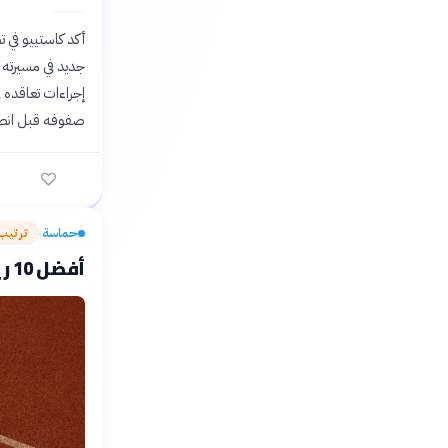
أكد كاستييو في ت
جديد في مسيرته ا
إجراءات تعاقده ف
صفوفه قبل انطل
حماسة
ترتيب
›
أفضل 10 رياضيين عرب في ألعاب القوى: أيقونات السرعة والقوة