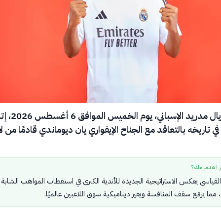
أعلن نادي ريال مدريد الإسباني، يو
 تاريخه بالتعاقد مع الجناح الإيفواري يان ديوماندي قادمًا من لا
ر اهتمامك؟
 القياسي يعكس الاستراتيجية الجديدة للأندية الكبرى في استقطاب المواهب الشابة
، مما يرفع سقف المنافسة ويغير ديناميكية سوق اللاعبين عالميًا.