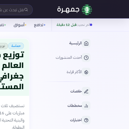
هل تبحث عن 
تدافع
أسواق
نا
آخر تحديث
قبل 12 دقيقة
الرئيسية
توزي
حماسة
توزيع 
أحدث المنشورات
جغرافي 
الأكثر قراءة
المست
خلاصات
مخططات
والبنية التحتية 
اختبارات
البطولة.