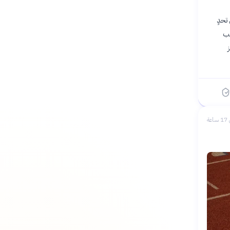
تحدٍ
عب
عة