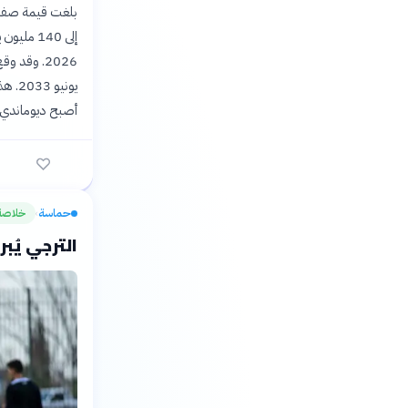
يوني
أصبح ديوماندي 
حماسة
خلاصة
›
الترجي يُب