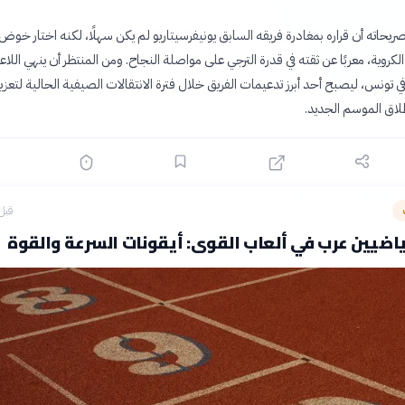
صريحاته أن قراره بمغادرة فريقه السابق يونيفرسيتاريو لم يكن سهلًا، لكنه اختار خوض 
لكروية، معربًا عن ثقته في قدرة الترجي على مواصلة النجاح. ومن المنتظر أن ينهي اللا
ي تونس، ليصبح أحد أبرز تدعيمات الفريق خلال فترة الانتقالات الصيفية الحالية لتعزيز
اق الموسم الجديد.
قبل 17 سا