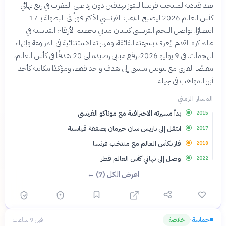
بعد قيادته لمنتخب فرنسا للفوز بهدفين دون رد على المغرب في ربع نهائي
كأس العالم 2026 ليصبح اللاعب الفرنسي الأكثر فوزاً في البطولة بـ 17
انتصارًا، يواصل النجم الفرنسي كيليان مبابي تحطيم الأرقام القياسية في
عالم كرة القدم. يُعرف بسرعته الفائقة، ومهاراته الاستثنائية في المراوغة وإنهاء
الهجمات. في 9 يوليو 2026، رفع مبابي رصيده إلى 20 هدفًا في كأس العالم،
مقلصًا الفارق مع ليونيل ميسي إلى هدف واحد فقط، ومؤكدًا مكانته كأحد
أبرز المواهب في جيله.
المسار الزمني
بدأ مسيرته الاحترافية مع موناكو الفرنسي
2015
انتقل إلى باريس سان جيرمان بصفقة قياسية
2017
فاز بكأس العالم مع منتخب فرنسا
2018
وصل إلى نهائي كأس العالم قطر
2022
اعرض الكل (7) ←
حماسة
خلاصة
قبل 9 ساعات
›