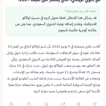
لماذا قد يثير اهتمامك؟
●
قد يشكل هذا الانتقال نقطة تحول كبيرة في مسيرة لوكاكو
الاحترافية، ويقدم إضافة نوعية للدوري السعودي، مما يعزز من
مكانته كوجهة عالمية للنجوم.
أفادت تقارير صحفية في 9 يونيو 2026 بأن اسم لوكاكو البالغ من العمر 33
عامًا عاد بقوة في سوق الانتقالات السعودية، حيث طالبت إدارة نابولي وكيل
أعماله بالتعامل بجدية مع العروض القادمة من الدوري السعودي. ويأتي
هذا التطور بعد موسم صعب للوكاكو مع نابولي، حيث شارك في 45 مباراة
وسجل 15 هدفًا وصنع 11 تمريرة حاسمة، رغم معاناته من الإصابات
وابتعاده عن القائمة الأساسية بسبب عدم قناعة المدرب أنطونيو كونتي به.
وتبلغ القيمة السوقية الحالية للاعب 6 ملايين يورو، مما يجعله خيارًا مغريًا
للأندية التي تسعى لتدعيم هجومها بخبرة دولية كبيرة.