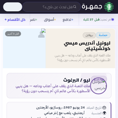
هل تبحث عن شيء؟
تدافع
أسواق
ناس
روح
كل الأقسام
شيفر
آخر تحديث
قبل 37 ثانية
👤
قبل 3 أشهر
بروفايل
حماسة
ليونيل أندريس ميسي
كوتشيتيني
ملك اللعبة الذي يقف على أعتاب وداعه — هل ينهي
الأسطورة بكأس عالم ثانٍ أم ينسحب دون رؤية؟
ليو / البرغوث
شخصية
ملك اللعبة الذي يقف على أعتاب وداعه — هل ينهي
الأسطورة بكأس عالم ثانٍ أم ينسحب دون رؤية؟
🎂
24 يونيو 1987، روسارّيو، الأرجنتين
تاريخ الميلاد
🌍
أرجنتيني، يلعب مع إنتر ميامي
الجنسية