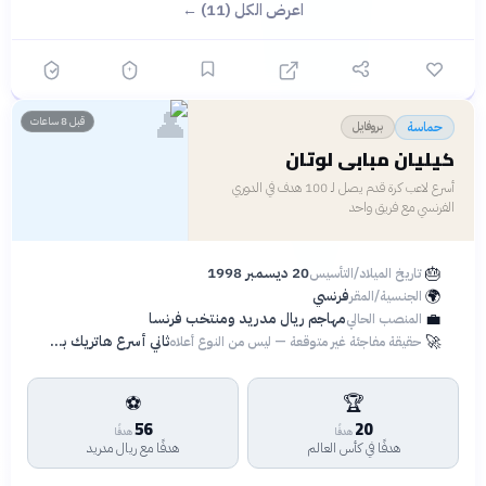
اعرض الكل (11) ←
👤
قبل 8 ساعات
بروفايل
حماسة
كيليان مبابي لوتان
أسرع لاعب كرة قدم يصل لـ 100 هدف في الدوري
الفرنسي مع فريق واحد
🎂
20 ديسمبر 1998
تاريخ الميلاد/التأسيس
🌍
فرنسي
الجنسية/المقر
💼
مهاجم ريال مدريد ومنتخب فرنسا
المنصب الحالي
🚀
ثاني أسرع هاتريك بدوري الأبطال بـ 6 دقائق
حقيقة مفاجئة غير متوقعة — ليس من النوع أعلاه
⚽
🏆
56
20
هدفًا
هدفًا
هدفًا في كأس العالم
هدفًا مع ريال مدريد