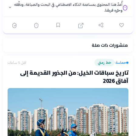
أُعدّ هذا المحتوى بمساعدة الذكاء الاصطناعي في البحث والصياغة، ودقّقه
وحرّره فريقنا.
منشورات ذات صلة
فلسفتنا المعرفية
·
سياسة الذكاء الاصطناعي
حماسة
خط زمني
قبل 5 ساعات
›
تاريخ سباقات الخيل: من الجذور القديمة إلى
آفاق 2026