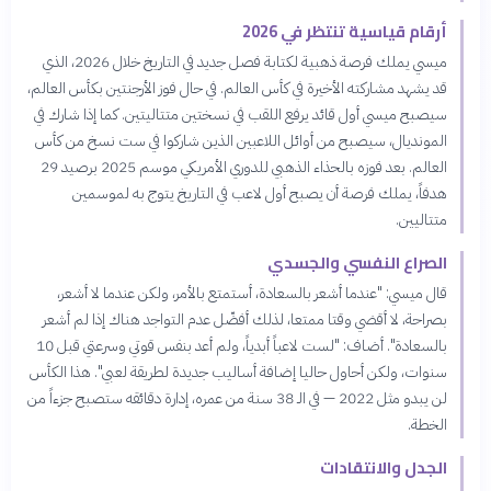
أرقام قياسية تنتظر في 2026
ميسي يملك فرصة ذهبية لكتابة فصل جديد في التاريخ خلال 2026، الذي
قد يشهد مشاركته الأخيرة في كأس العالم. في حال فوز الأرجنتين بكأس العالم،
سيصبح ميسي أول قائد يرفع اللقب في نسختين متتاليتين. كما إذا شارك في
المونديال، سيصبح من أوائل اللاعبين الذين شاركوا في ست نسخ من كأس
العالم. بعد فوزه بالحذاء الذهبي للدوري الأمريكي موسم 2025 برصيد 29
هدفاً، يملك فرصة أن يصبح أول لاعب في التاريخ يتوج به لموسمين
متتاليين.
الصراع النفسي والجسدي
قال ميسي: "عندما أشعر بالسعادة، أستمتع بالأمر، ولكن عندما لا أشعر،
بصراحة، لا أقضي وقتا ممتعا، لذلك أفضّل عدم التواجد هناك إذا لم أشعر
بالسعادة". أضاف: "لست لاعباً أبدياً، ولم أعد بنفس قوتي وسرعتي قبل 10
سنوات، ولكن أحاول حاليا إضافة أساليب جديدة لطريقة لعبي". هذا الكأس
لن يبدو مثل 2022 — في الـ 38 سنة من عمره، إدارة دقائقه ستصبح جزءاً من
الخطة.
الجدل والانتقادات