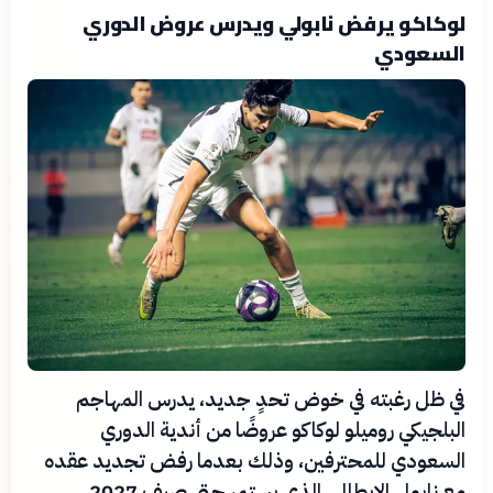
لوكاكو يرفض نابولي ويدرس عروض الدوري
السعودي
في ظل رغبته في خوض تحدٍ جديد، يدرس المهاجم
البلجيكي روميلو لوكاكو عروضًا من أندية الدوري
السعودي للمحترفين، وذلك بعدما رفض تجديد عقده
مع نابولي الإيطالي، الذي يستمر حتى صيف 2027.