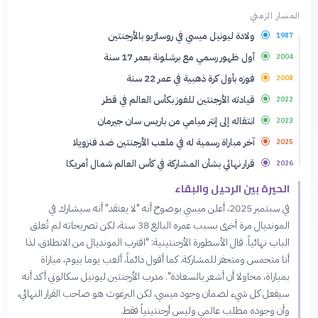
المسار الزمني
ولادة ليونيل ميسي في روسارّيو بالأرجنتين
1987
أول ظهور رسمي مع برشلونة بعمر 17 سنة
2004
فوزه بأول كرة ذهبية في عمر 22 سنة
2008
قيادته الأرجنتين للفوز بكأس العالم في قطر
2022
انتقاله إلى إنتر ميامي من باريس سان جيرمان
2023
آخر مباراة رسمية له في ملعب الأرجنتين ضد فنزويلا
2025
قرار نهائي بشأن المشاركة في كأس العالم شمال أمريكا
2026
الحيرة بين الرحيل والبقاء
في سبتمبر 2025، أعلن ميسي بوضوح أنه "لا يعتقد" أنه سيشارك في
المونديال مرة أخرى بسبب عمره البالغ 38 سنة، لكن تصريحاته لم تُغلق
الباب نهائياً. قال الأسطورة الأرجنتينية: "اقترب المونديال من الانطلاق، لذا
أنا متحمس ومتحفز للمشاركة. كما أقول دائماً، ألعب يوما بيوم، مباراة
بمباراة، محاولا أن أشعر بالسعادة". مدرب الأرجنتين ليونيل سكالوني أكد أنه
سيفعل كل شيء لضمان وجود ميسي، لكن البرغوث هو صاحب القرار النهائي،
وأن وجوده مطلب عالمي وليس أرجنتينياً فقط.