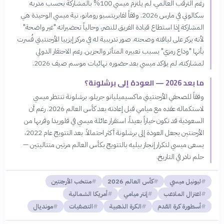
رغم الترقب العالمي، لم يلتزم ميسي 100% بالمشاركة بحسب مدربه
سكالوني في مارس 2026. وفقاً لفابريتسيو رومانو، نية ميسي الوحيدة هي
المشاركة إذا استطاع قيادة الفريق للنصر، وحالياً تحضيراته "غير واضحة"
لأنه يركز على لياقته وصحته. صور تدريبية له في مركز إيزييا الأرجنتيني فُسرت
بأنها "وداع رمزي" بسبب تعبيره المتأثر والحزين. رغم الاحتقار الدولي
لمشاركته، لم يؤكد ميسي بعد حضوره نهائيات موسم صيف 2026.
ما بعد 2026 — العودة إلى برشلونة؟
وفقاً للصحفي الأرجنتيني ماكسيميليانو جريلو، برشلونة تنتظر ميسي
لاستكماله عقده مع ميامي قبل إعادته بعد كأس العالم 2026. رغم أن
السعودية قد تكون خياراً بعيداً، استقرار عائلة ميسي في فلوريدا وقربها من
الأرجنتين يجعل العودة إلى برشلونة أكثر احتمالاً. بعد التتويج عام 2022،
يسعى ميسي لتكرار إنجاز بيليه بالتتويج بكأس العالم مرتين متتاليتين —
حلم نادر في التاريخ.
ليونيل ميسي
كأس العالم 2026
منتخب الأرجنتين
اعتزال الملاعب
إنتر ميامي
أمريكا الشمالية
أسطورة كرة القدم
الكرة الذهبية
التصفيات
مونديال