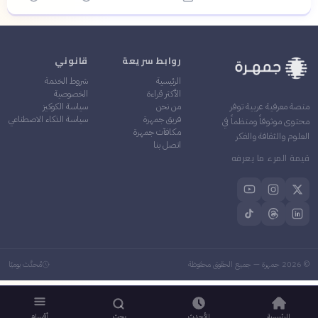
روابط سريعة
قانوني
الرئيسية
شروط الخدمة
الأكثر قراءة
الخصوصية
من نحن
سياسة الكوكيز
منصة معرفية عربية توفر
فريق جمهرة
سياسة الذكاء الاصطناعي
محتوى موثوقاً ومنظماً في
مكافآت جمهرة
العلوم والثقافة والفكر
اتصل بنا
قيمة المرء ما يعرفه
©
2026
جمهرة — جميع الحقوق محفوظة
مُحدَّث يوميًا
الرئيسية
الأحدث
بحث
أقسام