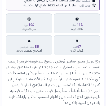
💼
قائد منتخب الأرجنتين، مهاجم إنتر ميامي
المنصب الحالي
🏆
بطل كأس العالم 2022 وثماني كرات ذهبية
الإنجاز الأبرز
🎯
⚽
194
114
هدف
مباراة
أهداف دولية
مباريات دولية
🔥
🏅
36
47
لقب
هدف (رقم قياسي)
الألقاب الكبرى
أهداف في تصفيات 2026
ودّع ليونيل ميسي جماهير الأرجنتين بالدموع بعد خوضه آخر مباراة رسمية
له مع المنتخب على ملعبه في سبتمبر 2025، لكن قرار المشاركة في مونديال
2026 لا يزال معلقاً. قال ميسي: "كما قلت سابقاً عن كأس العالم، لا أعتقد
أنني سأشارك فيه مرة أخرى. نظراً لعمري، فالأمر الأكثر منطقية هو أنني لن
أشارك"، لكنه أضاف أنه "متحمس ومتحفز للمشاركة في البطولة". يدخل
البرغوث (38 عاماً) عاماً حاسماً يحمل فرصة تحقيق سبعة أرقام قياسية
تاريخية، وبين العزوف المحتمل والالتزام المستمر، تتشكل نهاية الأسطورة
بأشعار من الحيرة والأمل معاً.