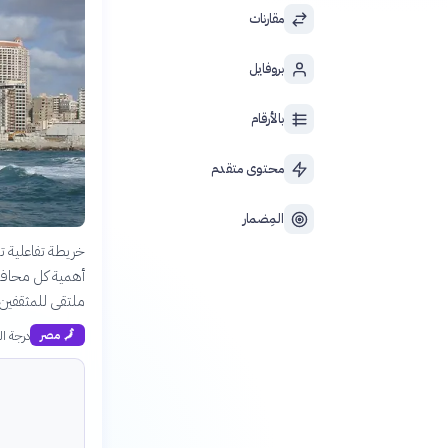
مقارنات
بروفايل
بالأرقام
محتوى متقدم
المِضمار
خريطة تفاعلية ت
أهمية كل محافظة 
ملتقى للمثقفين و
درجة ال
🗾
مصر