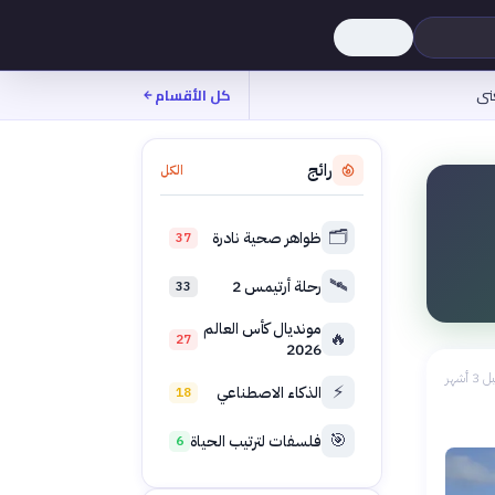
نى
كل الأقسام
رائج
الكل
🗂️
ظواهر صحية نادرة
37
🛰️
رحلة أرتيمس 2
33
مونديال كأس العالم
🔥
27
2026
 3 أشهر
⚡
الذكاء الاصطناعي
18
🎯
فلسفات لترتيب الحياة
6