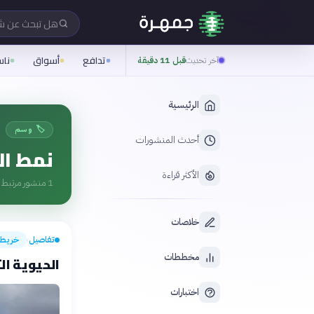
هل تبحث عن 
تدافع
أسواق
نا
آخر تحديث
قبل 11 دقيقة
الرئيسية
🏷️ وسم
أحدث المنشورات
نمط ال
الأكثر قراءة
1
منشور مرتبط ب
خلاصات
تفاصيل
خريطة
›
مخططات
الحيوية ا
اختبارات