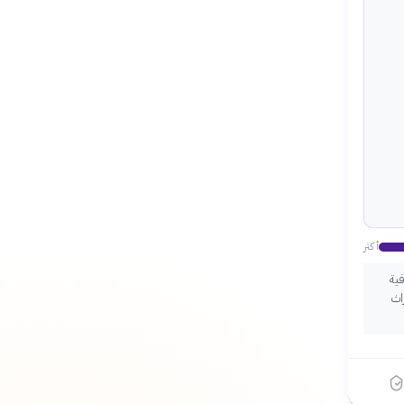
أكثر
فية
اث