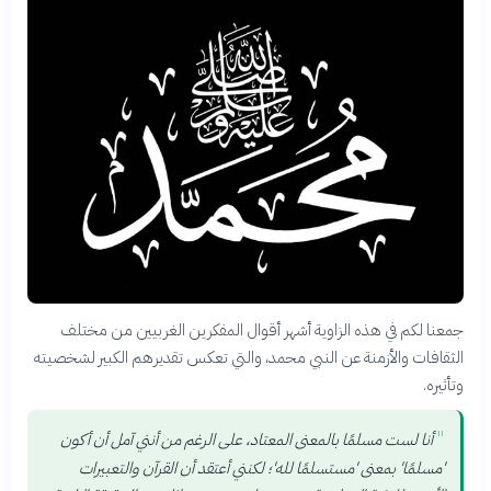
جمعنا لكم في هذه الزاوية أشهر أقوال المفكرين الغربيين من مختلف
الثقافات والأزمنة عن النبي محمد، والتي تعكس تقديرهم الكبير لشخصيته
وتأثيره.
"
أنا لست مسلمًا بالمعنى المعتاد، على الرغم من أنني آمل أن أكون
'مسلمًا' بمعنى 'مستسلمًا لله'؛ لكنني أعتقد أن القرآن والتعبيرات