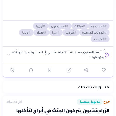
المسيحية
ديانات
المسيحيون
أوروبا
الولايات المتحدة
أفريقيا
آسيا
تعداد
ديانة
الكنيسة
أُعدّ هذا المحتوى بمساعدة الذكاء الاصطناعي في البحث والصياغة، ودقّقه
وحرّره فريقنا.
منشورات ذات صلة
فلسفتنا المعرفية
·
سياسة الذكاء الاصطناعي
روح
معلومة مدهشة
قبل 23 ساعة
›
الزرادشتيون يتركون الجثث في أبراج لتأكلها