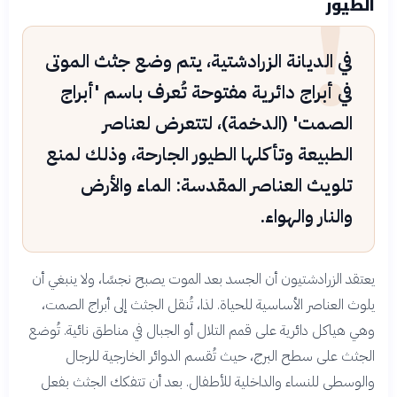
!
الطيور
في الديانة الزرادشتية، يتم وضع جثث الموتى
في أبراج دائرية مفتوحة تُعرف باسم 'أبراج
الصمت' (الدخمة)، لتتعرض لعناصر
الطبيعة وتأكلها الطيور الجارحة، وذلك لمنع
تلويث العناصر المقدسة: الماء والأرض
والنار والهواء.
يعتقد الزرادشتيون أن الجسد بعد الموت يصبح نجسًا، ولا ينبغي أن
يلوث العناصر الأساسية للحياة. لذا، تُنقل الجثث إلى أبراج الصمت،
وهي هياكل دائرية على قمم التلال أو الجبال في مناطق نائية. تُوضع
الجثث على سطح البرج، حيث تُقسم الدوائر الخارجية للرجال
والوسطى للنساء والداخلية للأطفال. بعد أن تتفكك الجثث بفعل