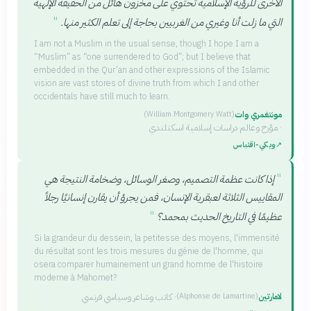
الأخرى للرؤية الإسلامية تحتوي على مخزون هائل من الحقيقة الإلهية
"
التي ما زلت أنا وغيري من الغربيين بحاجة إلى تعلم الكثير منها.
I am not a Muslim in the usual sense, though I hope I am a
“Muslim” as “one surrendered to God”; but I believe that
embedded in the Qur’an and other expressions of the Islamic
vision are vast stores of divine truth from which I and other
occidentals have still much to learn.
مونتغمري وات
(
William Montgomery Watt
)
·
مؤرخ وعالم دراسات إسلامية اسكتلندي
↗
ويكي‑اقتباس
"
إذا كانت عظمة التصميم، وصغر الوسائل، وضخامة النتيجة هي
المقاييس الثلاثة لعبقرية الإنسان، فمن يجرؤ أن يقارن إنسانيًا رجلاً
"
عظيمًا في التاريخ الحديث بمحمد؟
Si la grandeur du dessein, la petitesse des moyens, l'immensité
du résultat sont les trois mesures du génie de l'homme, qui
osera comparer humainement un grand homme de l'histoire
moderne à Mahomet?
لامارتين
·
كاتب وشاعر وسياسي فرنسي
(
Alphonse de Lamartine
)