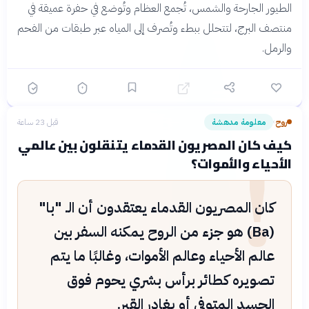
الطيور الجارحة والشمس، تُجمع العظام وتُوضع في حفرة عميقة في
منتصف البرج، لتتحلل ببطء وتُصرف إلى المياه عبر طبقات من الفحم
والرمل.
روح
معلومة مدهشة
قبل 23 ساعة
›
!
كيف كان المصريون القدماء يتنقلون بين عالمي
الأحياء والأموات؟
كان المصريون القدماء يعتقدون أن الـ "با"
(Ba) هو جزء من الروح يمكنه السفر بين
عالم الأحياء وعالم الأموات، وغالبًا ما يتم
تصويره كطائر برأس بشري يحوم فوق
الجسد المتوفى أو يغادر القبر.