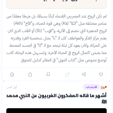
لم تكن الروح عند المصريين القدماء كيانًا بسيطًا، بل مزيجًا معقدًا من
عناصر مختلفة مثل "الكا" (Ka) وهي قوة الحياة، و"الآخ" (Akh)
الروح المتغيرة التي تنضم إلى الآلهة، و"الإيب" (Ib) أو القلب الذي كان
يعتبر مركز الفكر والعواطف. كان الـ "با" يمثل شخصية الفرد وقدرته
على الحركة، وكان يعود كل ليلة ليتحد مع الـ "كا" في الجسد المحنط،
مما يضمن اكتمال الروح في الحياة الآخرة. ولتسهيل هذه الرحلة، كانت
تُوضع نصوص مثل "كتاب الموتى" في المقابر كدليل للمتوفى.
روح
اقتباسات
أول أمس
›
أشهر ما قاله المفكرون الغربيون عن النبي محمد
ﷺ