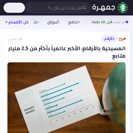
هل تبحث عن شيء؟
تدافع
أسواق
ناس
روح
كل الأقسام
شيف
آخر تحديث
قبل 18 دقيقة
روح
بالأرقام
قبل شهرين
›
المسيحية بالأرقام: الأكبر عالمياً بأكثر من 2.5 مليار
متابع