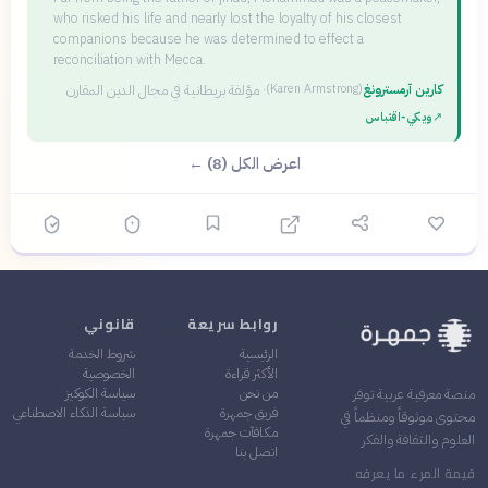
who risked his life and nearly lost the loyalty of his closest
companions because he was determined to effect a
reconciliation with Mecca.
كارين آرمسترونغ
·
مؤلفة بريطانية في مجال الدين المقارن
(
Karen Armstrong
)
↗
ويكي‑اقتباس
اعرض الكل (8) ←
روابط سريعة
قانوني
الرئيسية
شروط الخدمة
الأكثر قراءة
الخصوصية
من نحن
سياسة الكوكيز
منصة معرفية عربية توفر
فريق جمهرة
سياسة الذكاء الاصطناعي
محتوى موثوقاً ومنظماً في
مكافآت جمهرة
العلوم والثقافة والفكر
اتصل بنا
قيمة المرء ما يعرفه