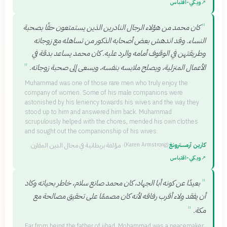
↗
ويكي‑اقتباس
"
كان محمد من هؤلاء الرجال النادرين الذين يستمتعون حقًا بصحبة
النساء. وقد اندهش بعض أصحابه الذكور من تساهله مع زوجاته
وطريقتهن في الوقوف أمامه والرد عليه. كان محمد يساعد بدقة في
"
الأعمال المنزلية، ويصلح ملابسه بنفسه، ويسعى إلى صحبة زوجاته.
Muhammad was one of those rare men who truly enjoy the
company of women. Some of his male companions were
astonished by his leniency towards his wives and the way they
stood up to him and answered him back. Muhammad
scrupulously helped with the chores, mended his own clothes
and sought out the companionship of his wives.
كارين آرمسترونغ
·
مؤلفة بريطانية في مجال الدين المقارن
(
Karen Armstrong
)
↗
ويكي‑اقتباس
"
بعيدًا عن كونه أبا الجهاد، كان محمد صانع سلام، خاطر بحياته وكاد
أن يفقد ولاء أقرب رفاقه لأنه كان مصممًا على تحقيق مصالحة مع
"
مكة.
Far from being the father of jihad, Mohammad was a peacemaker,