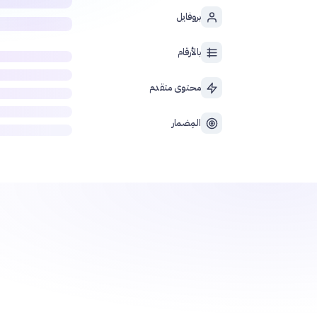
بروفايل
بالأرقام
محتوى متقدم
المِضمار